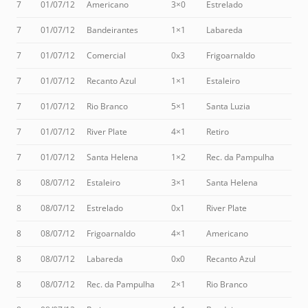
7
01/07/12
Americano
3×0
Estrelado
7
01/07/12
Bandeirantes
1×1
Labareda
7
01/07/12
Comercial
0x3
Frigoarnaldo
7
01/07/12
Recanto Azul
1×1
Estaleiro
7
01/07/12
Rio Branco
5×1
Santa Luzia
7
01/07/12
River Plate
4×1
Retiro
7
01/07/12
Santa Helena
1×2
Rec. da Pampulha
8
08/07/12
Estaleiro
3×1
Santa Helena
8
08/07/12
Estrelado
0x1
River Plate
8
08/07/12
Frigoarnaldo
4×1
Americano
8
08/07/12
Labareda
0x0
Recanto Azul
8
08/07/12
Rec. da Pampulha
2×1
Rio Branco