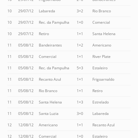
10
29/07/12
Labareda
3×2
Rio Branco
10
29/07/12
Rec. da Pampulha
1×0
Comercial
10
29/07/12
Retiro
1×1
Santa Helena
11
05/08/12
Bandeirantes
1×2
Americano
11
05/08/12
Comercial
1×1
River Plate
11
05/08/12
Rec. da Pampulha
5×3
Estaleiro
11
05/08/12
Recanto Azul
1×1
Frigoarnaldo
11
05/08/12
Rio Branco
1×1
Retiro
11
05/08/12
Santa Helena
1×3
Estrelado
11
05/08/12
Santa Luzia
3×0
Labareda
12
12/08/12
Americano
1×1
Recanto Azul
12
12/08/12
Comercial
1×0
Estaleiro