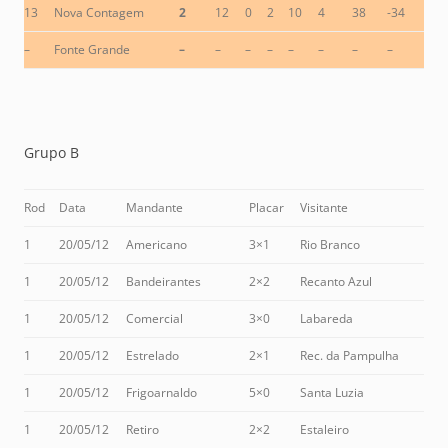
13
Nova Contagem
2
12
0
2
10
4
38
-34
–
Fonte Grande
–
–
–
–
–
–
–
–
Grupo B
Rod
Data
Mandante
Placar
Visitante
1
20/05/12
Americano
3×1
Rio Branco
1
20/05/12
Bandeirantes
2×2
Recanto Azul
1
20/05/12
Comercial
3×0
Labareda
1
20/05/12
Estrelado
2×1
Rec. da Pampulha
1
20/05/12
Frigoarnaldo
5×0
Santa Luzia
1
20/05/12
Retiro
2×2
Estaleiro