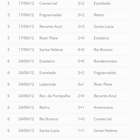
5
17/06/12
Comercial
3×2
Estrelado
5
17/06/12
Frigoarnaldo
5×2
Retiro
5
17/06/12
Recanto Azul
2×3
Santa Luzia
5
17/06/12
River Plate
2×0
Estaleiro
5
17/06/12
Santa Helena
4×0
Rio Branco
6
24/06/12
Estaleiro
5×0
Bandeirantes
6
24/06/12
Estrelado
3×2
Frigoarnaldo
6
24/06/12
Labareda
0x1
River Plate
6
24/06/12
Rec. da Pampulha
2×0
Recanto Azul
6
24/06/12
Retiro
2×1
Americano
6
24/06/12
Rio Branco
1×0
Comercial
6
24/06/12
Santa Luzia
1×1
Santa Helena