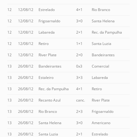
12
12/08/12
Estrelado
4×1
Rio Branco
12
12/08/12
Frigoarnaldo
3×0
Santa Helena
12
12/08/12
Labareda
2×1
Rec. da Pampulha
12
12/08/12
Retiro
1×1
Santa Luzia
12
12/08/12
River Plate
2×0
Bandeirantes
13
26/08/12
Bandeirantes
0x3
Comercial
13
26/08/12
Estaleiro
3×3
Labareda
13
26/08/12
Rec. da Pampulha
4×1
Retiro
13
26/08/12
Recanto Azul
canc.
River Plate
13
26/08/12
Rio Branco
2×3
Frigoarnaldo
13
26/08/12
Santa Helena
3×0
Americano
13
26/08/12
Santa Luzia
2×1
Estrelado