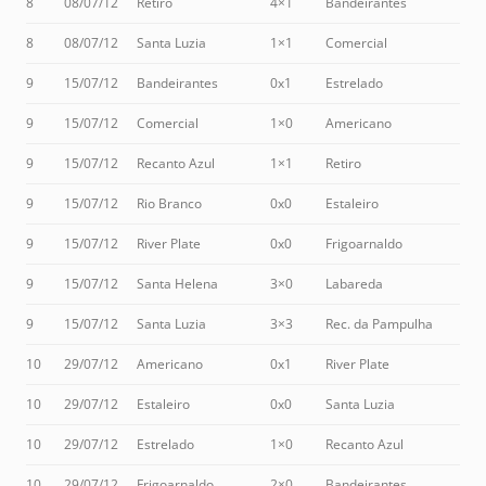
8
08/07/12
Retiro
4×1
Bandeirantes
8
08/07/12
Santa Luzia
1×1
Comercial
9
15/07/12
Bandeirantes
0x1
Estrelado
9
15/07/12
Comercial
1×0
Americano
9
15/07/12
Recanto Azul
1×1
Retiro
9
15/07/12
Rio Branco
0x0
Estaleiro
9
15/07/12
River Plate
0x0
Frigoarnaldo
9
15/07/12
Santa Helena
3×0
Labareda
9
15/07/12
Santa Luzia
3×3
Rec. da Pampulha
10
29/07/12
Americano
0x1
River Plate
10
29/07/12
Estaleiro
0x0
Santa Luzia
10
29/07/12
Estrelado
1×0
Recanto Azul
10
29/07/12
Frigoarnaldo
2×0
Bandeirantes