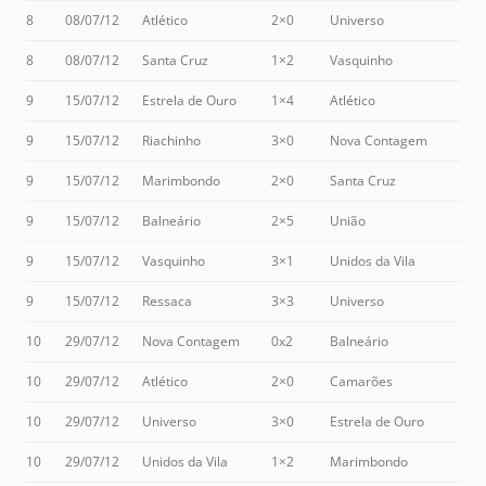
8
08/07/12
Atlético
2×0
Universo
8
08/07/12
Santa Cruz
1×2
Vasquinho
9
15/07/12
Estrela de Ouro
1×4
Atlético
9
15/07/12
Riachinho
3×0
Nova Contagem
9
15/07/12
Marimbondo
2×0
Santa Cruz
9
15/07/12
Balneário
2×5
União
9
15/07/12
Vasquinho
3×1
Unidos da Vila
9
15/07/12
Ressaca
3×3
Universo
10
29/07/12
Nova Contagem
0x2
Balneário
10
29/07/12
Atlético
2×0
Camarões
10
29/07/12
Universo
3×0
Estrela de Ouro
10
29/07/12
Unidos da Vila
1×2
Marimbondo