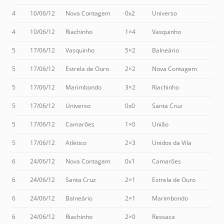
4
10/06/12
Nova Contagem
0x2
Universo
4
10/06/12
Riachinho
1×4
Vasquinho
5
17/06/12
Vasquinho
5×2
Balneário
5
17/06/12
Estrela de Ouro
2×2
Nova Contagem
5
17/06/12
Marimbondo
3×2
Riachinho
5
17/06/12
Universo
0x0
Santa Cruz
5
17/06/12
Camarões
1×0
União
5
17/06/12
Atlético
2×3
Unidos da Vila
6
24/06/12
Nova Contagem
0x1
Camarões
6
24/06/12
Santa Cruz
2×1
Estrela de Ouro
6
24/06/12
Balneário
2×1
Marimbondo
6
24/06/12
Riachinho
2×0
Ressaca