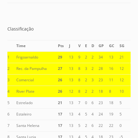
Classificação
Time
Pts
J
V
E
D
GP
GC
SG
1
Frigoarnaldo
29
13
9
2
2
34
13
21
2
Rec. da Pampulha
27
13
8
3
2
28
16
12
3
Comercial
26
13
8
2
3
23
11
12
4
River Plate
26
12
8
2
2
18
8
10
5
Estrelado
21
13
7
0
6
23
18
5
6
Estaleiro
17
13
4
5
4
24
19
5
7
Santa Helena
17
13
5
2
6
22
22
0
8
Santa Luzia
17
13
4
5
4
18
23
-5