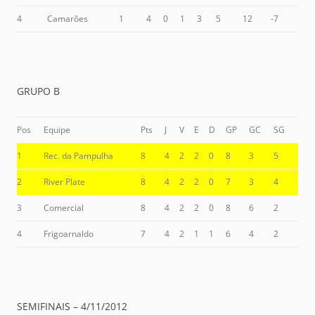
4
Camarões
1
4
0
1
3
5
12
-7
GRUPO B
Pos
Equipe
Pts
J
V
E
D
GP
GC
SG
1
Rec. da Pampulha
8
4
2
2
0
8
3
5
2
River Plate
8
4
2
2
0
7
3
4
3
Comercial
8
4
2
2
0
8
6
2
4
Frigoarnaldo
7
4
2
1
1
6
4
2
SEMIFINAIS – 4/11/2012