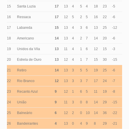
15
Santa Luzia
17
13
4
5
4
18
23
-5
16
Ressaca
17
12
5
2
5
16
22
-6
17
Labareda
15
13
4
3
6
13
25
-12
18
Americano
14
13
4
2
7
14
20
-6
19
Unidos da Vila
13
11
4
1
6
12
15
-3
20
Estrela de Ouro
13
12
4
1
7
15
30
-15
21
Retiro
14
13
3
5
5
19
25
-6
22
Rio Branco
12
13
3
3
7
17
24
-7
23
Recanto Azul
9
12
1
6
5
11
19
-8
24
União
9
11
3
0
8
14
29
-15
25
Balneário
6
12
2
0
10
14
36
-22
26
Bandeirantes
4
13
0
4
9
8
29
-21