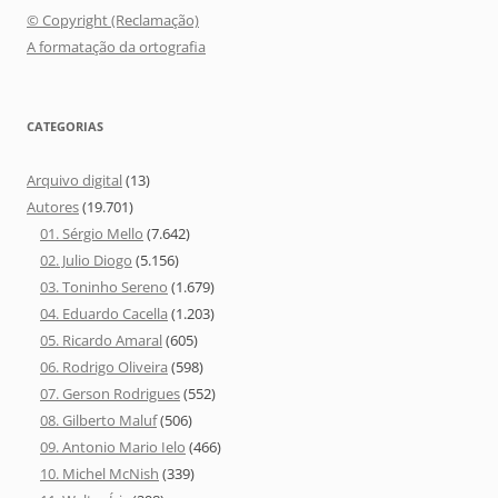
© Copyright (Reclamação)
A formatação da ortografia
CATEGORIAS
Arquivo digital
(13)
Autores
(19.701)
01. Sérgio Mello
(7.642)
02. Julio Diogo
(5.156)
03. Toninho Sereno
(1.679)
04. Eduardo Cacella
(1.203)
05. Ricardo Amaral
(605)
06. Rodrigo Oliveira
(598)
07. Gerson Rodrigues
(552)
08. Gilberto Maluf
(506)
09. Antonio Mario Ielo
(466)
10. Michel McNish
(339)