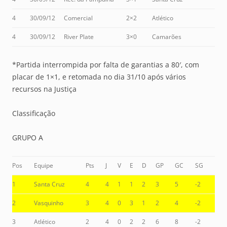
4
30/09/12
Comercial
2×2
Atlético
4
30/09/12
River Plate
3×0
Camarões
*Partida interrompida por falta de garantias a 80′, com
placar de 1×1, e retomada no dia 31/10 após vários
recursos na Justiça
Classificação
GRUPO A
Pos
Equipe
Pts
J
V
E
D
GP
GC
SG
1
Santa Cruz
4
4
1
1
2
3
5
-2
2
Vasquinho
3
4
0
3
1
2
4
-2
3
Atlético
2
4
0
2
2
6
8
-2