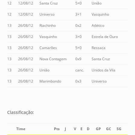
12
12/08/12
Santa Cruz
5×0
União
12
12/08/12
Universo
3×1
Vasquinho
13
26/08/12
Riachinho
0x2
Atlético
13
26/08/12
Vasquinho
3×0
Estrela de Ouro
13
26/08/12
Camarões
5×0
Ressaca
13
26/08/12
Nova Contagem
0x9
Santa Cruz
13
26/08/12
União
canc.
Unidos da Vila
13
26/08/12
Marimbondo
0x3
Universo
Classificação:
Time
Pts
J
V
E
D
GP
GC
SG