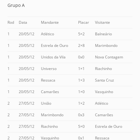
Grupo A
Rod
Data
Mandante
Placar
Visitante
1
20/05/12
Atlético
5×2
Balneário
1
20/05/12
Estrela de Ouro
2×8
Marimbondo
1
20/05/12
Unidos da Vila
0x0
Nova Contagem
1
20/05/12
Universo
1×1
Riachinho
1
20/05/12
Ressaca
1×3
Santa Cruz
1
20/05/12
Camarões
1×0
Vasquinho
2
27/05/12
União
1×2
Atlético
2
27/05/12
Marimbondo
0x3
Camarões
2
27/05/12
Riachinho
5×0
Estrela de Ouro
2
27/05/12
Vasquinho
0x1
Ressaca