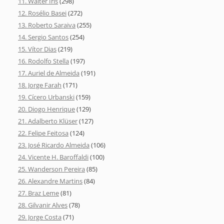
11. Walter Íris
(298)
12. Rosélio Basei
(272)
13. Roberto Saraiva
(255)
14. Sergio Santos
(254)
15. Vítor Dias
(219)
16. Rodolfo Stella
(197)
17. Auriel de Almeida
(191)
18. Jorge Farah
(171)
19. Cícero Urbanski
(159)
20. Diogo Henrique
(129)
21. Adalberto Klüser
(127)
22. Felipe Feitosa
(124)
23. José Ricardo Almeida
(106)
24. Vicente H. Baroffaldi
(100)
25. Wanderson Pereira
(85)
26. Alexandre Martins
(84)
27. Braz Leme
(81)
28. Gilvanir Alves
(78)
29. Jorge Costa
(71)