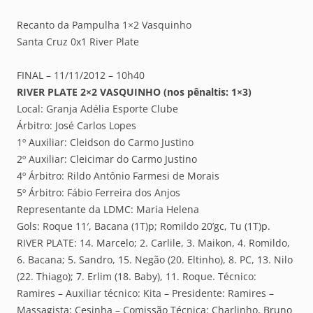
Recanto da Pampulha 1×2 Vasquinho
Santa Cruz 0x1 River Plate
FINAL – 11/11/2012 – 10h40
RIVER PLATE 2×2 VASQUINHO (nos pênaltis: 1×3)
Local: Granja Adélia Esporte Clube
Árbitro: José Carlos Lopes
1º Auxiliar: Cleidson do Carmo Justino
2º Auxiliar: Cleicimar do Carmo Justino
4º Árbitro: Rildo Antônio Farmesi de Morais
5º Árbitro: Fábio Ferreira dos Anjos
Representante da LDMC: Maria Helena
Gols: Roque 11′, Bacana (1T)p; Romildo 20’gc, Tu (1T)p.
RIVER PLATE: 14. Marcelo; 2. Carlile, 3. Maikon, 4. Romildo,
6. Bacana; 5. Sandro, 15. Negão (20. Eltinho), 8. PC, 13. Nilo
(22. Thiago); 7. Erlim (18. Baby), 11. Roque. Técnico:
Ramires – Auxiliar técnico: Kita – Presidente: Ramires –
Massagista: Cesinha – Comissão Técnica: Charlinho, Bruno