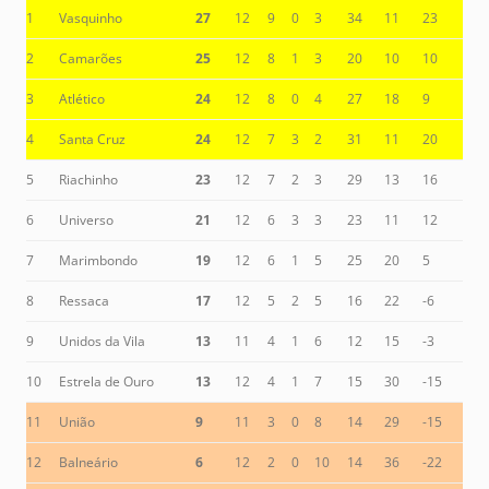
1
Vasquinho
27
12
9
0
3
34
11
23
2
Camarões
25
12
8
1
3
20
10
10
3
Atlético
24
12
8
0
4
27
18
9
4
Santa Cruz
24
12
7
3
2
31
11
20
5
Riachinho
23
12
7
2
3
29
13
16
6
Universo
21
12
6
3
3
23
11
12
7
Marimbondo
19
12
6
1
5
25
20
5
8
Ressaca
17
12
5
2
5
16
22
-6
9
Unidos da Vila
13
11
4
1
6
12
15
-3
10
Estrela de Ouro
13
12
4
1
7
15
30
-15
11
União
9
11
3
0
8
14
29
-15
12
Balneário
6
12
2
0
10
14
36
-22