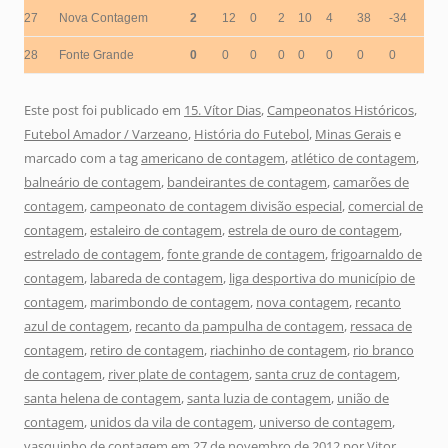
27
Nova Contagem
2
12
0
2
10
4
38
-34
28
Fonte Grande
0
0
0
0
0
0
0
0
Este post foi publicado em
15. Vítor Dias
,
Campeonatos Históricos
,
Futebol Amador / Varzeano
,
História do Futebol
,
Minas Gerais
e
marcado com a tag
americano de contagem
,
atlético de contagem
,
balneário de contagem
,
bandeirantes de contagem
,
camarões de
contagem
,
campeonato de contagem divisão especial
,
comercial de
contagem
,
estaleiro de contagem
,
estrela de ouro de contagem
,
estrelado de contagem
,
fonte grande de contagem
,
frigoarnaldo de
contagem
,
labareda de contagem
,
liga desportiva do município de
contagem
,
marimbondo de contagem
,
nova contagem
,
recanto
azul de contagem
,
recanto da pampulha de contagem
,
ressaca de
contagem
,
retiro de contagem
,
riachinho de contagem
,
rio branco
de contagem
,
river plate de contagem
,
santa cruz de contagem
,
santa helena de contagem
,
santa luzia de contagem
,
união de
contagem
,
unidos da vila de contagem
,
universo de contagem
,
vasquinho de contagem
em
27 de novembro de 2012
por
Vitor