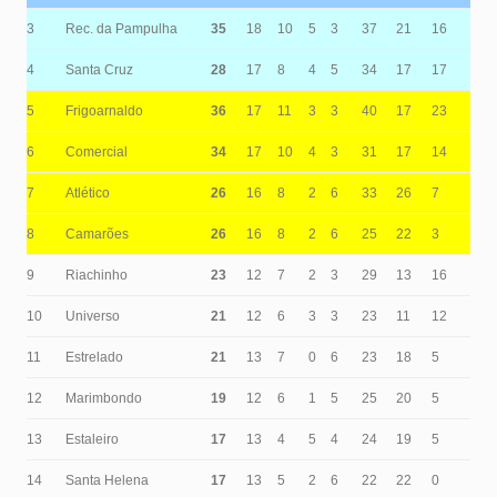
3
Rec. da Pampulha
35
18
10
5
3
37
21
16
4
Santa Cruz
28
17
8
4
5
34
17
17
5
Frigoarnaldo
36
17
11
3
3
40
17
23
6
Comercial
34
17
10
4
3
31
17
14
7
Atlético
26
16
8
2
6
33
26
7
8
Camarões
26
16
8
2
6
25
22
3
9
Riachinho
23
12
7
2
3
29
13
16
10
Universo
21
12
6
3
3
23
11
12
11
Estrelado
21
13
7
0
6
23
18
5
12
Marimbondo
19
12
6
1
5
25
20
5
13
Estaleiro
17
13
4
5
4
24
19
5
14
Santa Helena
17
13
5
2
6
22
22
0