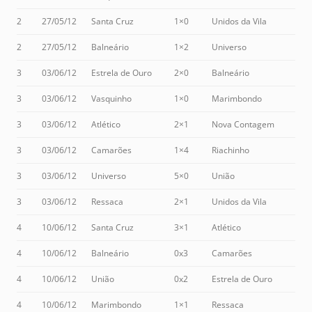
2
27/05/12
Santa Cruz
1×0
Unidos da Vila
2
27/05/12
Balneário
1×2
Universo
3
03/06/12
Estrela de Ouro
2×0
Balneário
3
03/06/12
Vasquinho
1×0
Marimbondo
3
03/06/12
Atlético
2×1
Nova Contagem
3
03/06/12
Camarões
1×4
Riachinho
3
03/06/12
Universo
5×0
União
3
03/06/12
Ressaca
2×1
Unidos da Vila
4
10/06/12
Santa Cruz
3×1
Atlético
4
10/06/12
Balneário
0x3
Camarões
4
10/06/12
União
0x2
Estrela de Ouro
4
10/06/12
Marimbondo
1×1
Ressaca