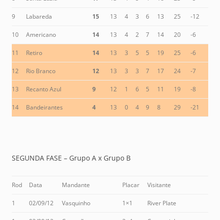
9
Labareda
15
13
4
3
6
13
25
-12
10
Americano
14
13
4
2
7
14
20
-6
11
Retiro
14
13
3
5
5
19
25
-6
12
Rio Branco
12
13
3
3
7
17
24
-7
13
Recanto Azul
9
12
1
6
5
11
19
-8
14
Bandeirantes
4
13
0
4
9
8
29
-21
SEGUNDA FASE – Grupo A x Grupo B
Rod
Data
Mandante
Placar
Visitante
1
02/09/12
Vasquinho
1×1
River Plate