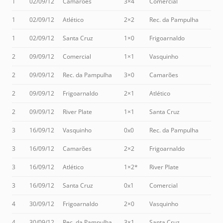
1
02/09/12
Camarões
3×4
Comercial
1
02/09/12
Atlético
2×2
Rec. da Pampulha
1
02/09/12
Santa Cruz
1×0
Frigoarnaldo
2
09/09/12
Comercial
1×1
Vasquinho
2
09/09/12
Rec. da Pampulha
3×0
Camarões
2
09/09/12
Frigoarnaldo
2×1
Atlético
2
09/09/12
River Plate
1×1
Santa Cruz
3
16/09/12
Vasquinho
0x0
Rec. da Pampulha
3
16/09/12
Camarões
2×2
Frigoarnaldo
3
16/09/12
Atlético
1×2*
River Plate
3
16/09/12
Santa Cruz
0x1
Comercial
4
30/09/12
Frigoarnaldo
2×0
Vasquinho
4
30/09/12
Rec. da Pampulha
3×1
Santa Cruz