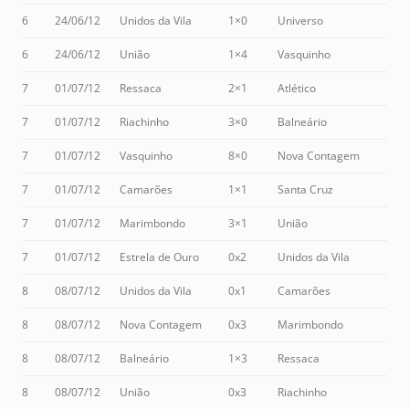
6
24/06/12
Unidos da Vila
1×0
Universo
6
24/06/12
União
1×4
Vasquinho
7
01/07/12
Ressaca
2×1
Atlético
7
01/07/12
Riachinho
3×0
Balneário
7
01/07/12
Vasquinho
8×0
Nova Contagem
7
01/07/12
Camarões
1×1
Santa Cruz
7
01/07/12
Marimbondo
3×1
União
7
01/07/12
Estrela de Ouro
0x2
Unidos da Vila
8
08/07/12
Unidos da Vila
0x1
Camarões
8
08/07/12
Nova Contagem
0x3
Marimbondo
8
08/07/12
Balneário
1×3
Ressaca
8
08/07/12
União
0x3
Riachinho