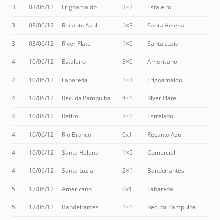
3
03/06/12
Frigoarnaldo
3×2
Estaleiro
3
03/06/12
Recanto Azul
1×3
Santa Helena
3
03/06/12
River Plate
1×0
Santa Luzia
4
10/06/12
Estaleiro
3×0
Americano
4
10/06/12
Labareda
1×3
Frigoarnaldo
4
10/06/12
Rec. da Pampulha
4×1
River Plate
4
10/06/12
Retiro
2×1
Estrelado
4
10/06/12
Rio Branco
0x1
Recanto Azul
4
10/06/12
Santa Helena
1×5
Comercial
4
10/06/12
Santa Luzia
2×1
Bandeirantes
5
17/06/12
Americano
0x1
Labareda
5
17/06/12
Bandeirantes
1×1
Rec. da Pampulha