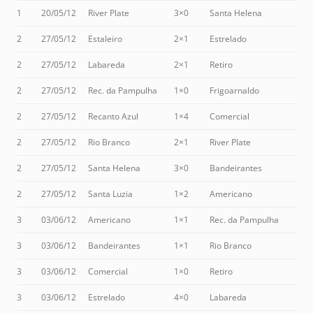
1
20/05/12
River Plate
3×0
Santa Helena
2
27/05/12
Estaleiro
2×1
Estrelado
2
27/05/12
Labareda
2×1
Retiro
2
27/05/12
Rec. da Pampulha
1×0
Frigoarnaldo
2
27/05/12
Recanto Azul
1×4
Comercial
2
27/05/12
Rio Branco
2×1
River Plate
2
27/05/12
Santa Helena
3×0
Bandeirantes
2
27/05/12
Santa Luzia
1×2
Americano
3
03/06/12
Americano
1×1
Rec. da Pampulha
3
03/06/12
Bandeirantes
1×1
Rio Branco
3
03/06/12
Comercial
1×0
Retiro
3
03/06/12
Estrelado
4×0
Labareda