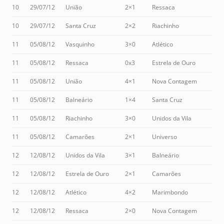
10
29/07/12
União
2×1
Ressaca
10
29/07/12
Santa Cruz
2×2
Riachinho
11
05/08/12
Vasquinho
3×0
Atlético
11
05/08/12
Ressaca
0x3
Estrela de Ouro
11
05/08/12
União
4×1
Nova Contagem
11
05/08/12
Balneário
1×4
Santa Cruz
11
05/08/12
Riachinho
3×0
Unidos da Vila
11
05/08/12
Camarões
2×1
Universo
12
12/08/12
Unidos da Vila
3×1
Balneário
12
12/08/12
Estrela de Ouro
2×1
Camarões
12
12/08/12
Atlético
4×2
Marimbondo
12
12/08/12
Ressaca
2×0
Nova Contagem