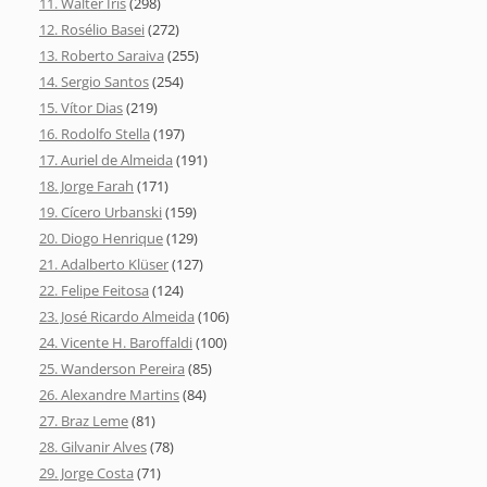
11. Walter Íris
(298)
12. Rosélio Basei
(272)
13. Roberto Saraiva
(255)
14. Sergio Santos
(254)
15. Vítor Dias
(219)
16. Rodolfo Stella
(197)
17. Auriel de Almeida
(191)
18. Jorge Farah
(171)
19. Cícero Urbanski
(159)
20. Diogo Henrique
(129)
21. Adalberto Klüser
(127)
22. Felipe Feitosa
(124)
23. José Ricardo Almeida
(106)
24. Vicente H. Baroffaldi
(100)
25. Wanderson Pereira
(85)
26. Alexandre Martins
(84)
27. Braz Leme
(81)
28. Gilvanir Alves
(78)
29. Jorge Costa
(71)