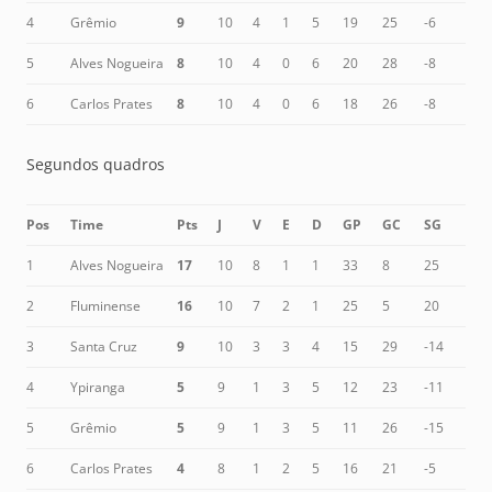
4
Grêmio
9
10
4
1
5
19
25
-6
5
Alves Nogueira
8
10
4
0
6
20
28
-8
6
Carlos Prates
8
10
4
0
6
18
26
-8
Segundos quadros
Pos
Time
Pts
J
V
E
D
GP
GC
SG
1
Alves Nogueira
17
10
8
1
1
33
8
25
2
Fluminense
16
10
7
2
1
25
5
20
3
Santa Cruz
9
10
3
3
4
15
29
-14
4
Ypiranga
5
9
1
3
5
12
23
-11
5
Grêmio
5
9
1
3
5
11
26
-15
6
Carlos Prates
4
8
1
2
5
16
21
-5