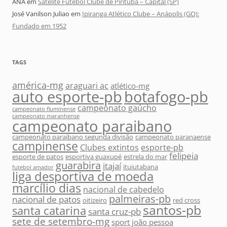
ANA
em
Satélite Futebol Clube de Pirituba – Capital (SP)
José Vanilson Juliao
em
Ipiranga Atlético Clube – Anápolis (GO):
Fundado em 1952
TAGS
américa-mg
araguari ac
atlético-mg
auto esporte-pb
botafogo-pb
campeonato gaúcho
campeonato fluminense
campeonato maranhense
campeonato paraibano
campeonato paraibano segunda divisão
campeonato paranaense
campinense
Clubes extintos
esporte-pb
felipeia
esporte de patos
esportiva guaxupé
estrela do mar
guarabira
itajaí
ituiutabana
futebol amador
liga desportiva de moeda
marcílio dias
nacional de cabedelo
palmeiras-pb
nacional de patos
oitizeiro
red cross
santos-pb
santa catarina
santa cruz-pb
sete de setembro-mg
sport joão pessoa