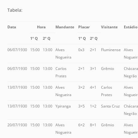
Tabela:
Data
Hora
Mandante
Placar
Visitante
Estádio
1º Q
2º Q
1º Q
2º Q
06/07/1930
15:00
13:00
Alves
0x3
2×1
Fluminense
Alves
Nogueira
Nogueir
06/07/1930
15:00
13:00
Carlos
2×1
3×1
Grêmio
Chácar
Prates
Negrão
13/07/1930
15:00
13:00
Alves
3×2
4×1
Carlos
Alves
Nogueira
Prates
Nogueir
13/07/1930
15:00
13:00
Ypiranga
3×5
1×2
Santa Cruz
Chácar
Negrão
20/07/1930
15:00
13:00
Alves
6×2
8×1
Grêmio
Alves
Nogueira
Nogueir