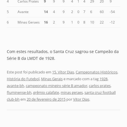
4
Carlos Prates
9
9
9
4
1
4
29
20
9
5
Avante
14
4
9
2
0
7
6
60
-54
6
Minas Geraes
16
2
9
1
0
8
10
22
-12
Com estes resultados, o Santa Cruz sagrou-se Campeão da
Série B da LMDT de 1928.
Este post foi publicado em
15. Vítor Dias
,
Campeonatos Históricos
,
História do Futebol
,
Minas Gerais
e marcado com a tag
1928
,
avante-bh
,
campeonato mineiro série B amador
,
carlos prates
,
fluminense-bh
,
grêmio calafate
,
minas geraes
,
santa cruz football
club-bh
em
20 de fevereiro de 2015
por
Vitor Dias
.