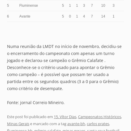
5
Fluminense
5
1
1
3
7
10
3
6
Avante
5
0
1
4
7
14
1
Numa reunião da LMDT no início de novembro, decidiu-se
o encerramento do campeonato com apenas um turno
jogado e declarou-se campeão o Grêmio Calafate .
Desconhece-se o critério usado para apontar o Grêmio
como campeão – é possível que possam ter usado a
partida entre os segundos quadros (3 a 0 para o Grêmio)
como critério de desempate.
Fonte: jornal Correio Mineiro.
Este post foi publicado em
15. Vítor Dias
,
Campeonatos Históricos
,
Minas Gerais
e marcado com a tag
avante-bh
,
carlos prates
,
fluminense-bh
,
grêmio calafate
,
minas geraes
,
santa cruz football