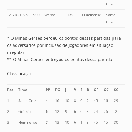
Cruz
21/10/1928
15:00
Avante
1×9
Fluminense
Santa
Cruz
* O Minas Geraes perdeu os pontos dessas partidas para
os adversários por inclusão de jogadores em situação
irregular.
** O Minas Geraes entregou os pontos dessa partida.
Classificação:
Pos
Time
PP
PG
J
V
E
D
GP
GC
SG
1
Santa Cruz
4
16
10
8
0
2
45
16
29
2
Grêmio
6
12
9
6
0
3
24
26
-2
3
Fluminense
7
13
10
6
1
3
45
15
30