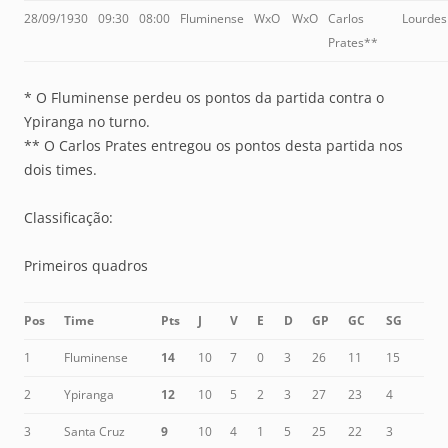
28/09/1930
09:30
08:00
Fluminense
WxO
WxO
Carlos
Lourdes
Prates**
* O Fluminense perdeu os pontos da partida contra o
Ypiranga no turno.
** O Carlos Prates entregou os pontos desta partida nos
dois times.
Classificação:
Primeiros quadros
Pos
Time
Pts
J
V
E
D
GP
GC
SG
1
Fluminense
14
10
7
0
3
26
11
15
2
Ypiranga
12
10
5
2
3
27
23
4
3
Santa Cruz
9
10
4
1
5
25
22
3