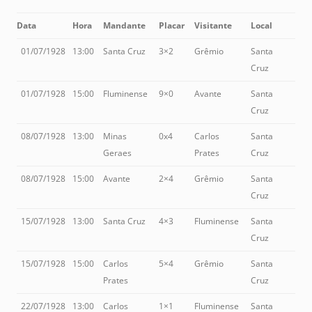
Data
Hora
Mandante
Placar
Visitante
Local
01/07/1928
13:00
Santa Cruz
3×2
Grêmio
Santa
Cruz
01/07/1928
15:00
Fluminense
9×0
Avante
Santa
Cruz
08/07/1928
13:00
Minas
0x4
Carlos
Santa
Geraes
Prates
Cruz
08/07/1928
15:00
Avante
2×4
Grêmio
Santa
Cruz
15/07/1928
13:00
Santa Cruz
4×3
Fluminense
Santa
Cruz
15/07/1928
15:00
Carlos
5×4
Grêmio
Santa
Prates
Cruz
22/07/1928
13:00
Carlos
1×1
Fluminense
Santa