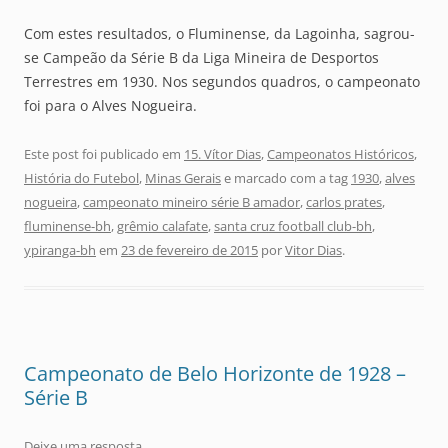
Com estes resultados, o Fluminense, da Lagoinha, sagrou-
se Campeão da Série B da Liga Mineira de Desportos
Terrestres em 1930. Nos segundos quadros, o campeonato
foi para o Alves Nogueira.
Este post foi publicado em
15. Vítor Dias
,
Campeonatos Históricos
,
História do Futebol
,
Minas Gerais
e marcado com a tag
1930
,
alves
nogueira
,
campeonato mineiro série B amador
,
carlos prates
,
fluminense-bh
,
grêmio calafate
,
santa cruz football club-bh
,
ypiranga-bh
em
23 de fevereiro de 2015
por
Vitor Dias
.
Campeonato de Belo Horizonte de 1928 –
Série B
Deixe uma resposta