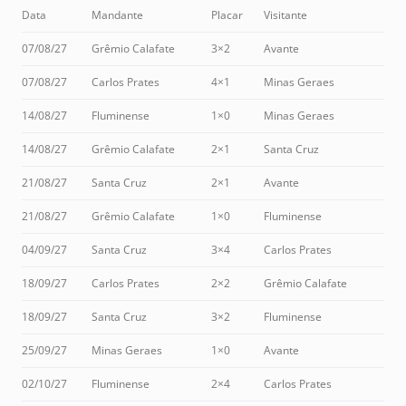
Data
Mandante
Placar
Visitante
07/08/27
Grêmio Calafate
3×2
Avante
07/08/27
Carlos Prates
4×1
Minas Geraes
14/08/27
Fluminense
1×0
Minas Geraes
14/08/27
Grêmio Calafate
2×1
Santa Cruz
21/08/27
Santa Cruz
2×1
Avante
21/08/27
Grêmio Calafate
1×0
Fluminense
04/09/27
Santa Cruz
3×4
Carlos Prates
18/09/27
Carlos Prates
2×2
Grêmio Calafate
18/09/27
Santa Cruz
3×2
Fluminense
25/09/27
Minas Geraes
1×0
Avante
02/10/27
Fluminense
2×4
Carlos Prates