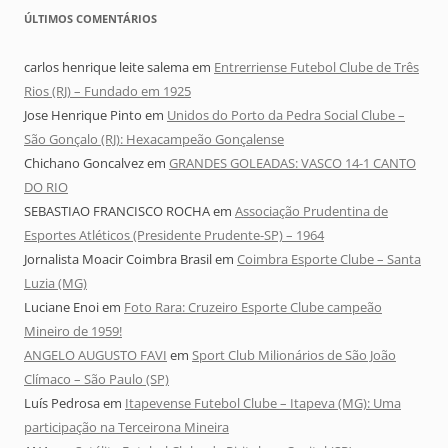
ÚLTIMOS COMENTÁRIOS
carlos henrique leite salema
em
Entrerriense Futebol Clube de Três
Rios (RJ) – Fundado em 1925
Jose Henrique Pinto
em
Unidos do Porto da Pedra Social Clube –
São Gonçalo (RJ): Hexacampeão Gonçalense
Chichano Goncalvez
em
GRANDES GOLEADAS: VASCO 14-1 CANTO
DO RIO
SEBASTIAO FRANCISCO ROCHA
em
Associação Prudentina de
Esportes Atléticos (Presidente Prudente-SP) – 1964
Jornalista Moacir Coimbra Brasil
em
Coimbra Esporte Clube – Santa
Luzia (MG)
Luciane Enoi
em
Foto Rara: Cruzeiro Esporte Clube campeão
Mineiro de 1959!
ANGELO AUGUSTO FAVI
em
Sport Club Milionários de São João
Clímaco – São Paulo (SP)
Luís Pedrosa
em
Itapevense Futebol Clube – Itapeva (MG): Uma
participação na Terceirona Mineira