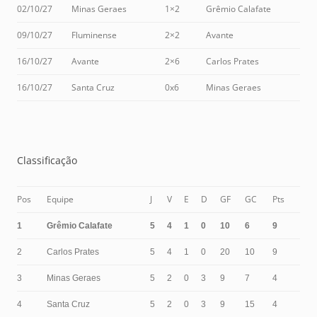
02/10/27
Minas Geraes
1×2
Grêmio Calafate
09/10/27
Fluminense
2×2
Avante
16/10/27
Avante
2×6
Carlos Prates
16/10/27
Santa Cruz
0x6
Minas Geraes
Classificação
Pos
Equipe
J
V
E
D
GF
GC
Pts
1
Grêmio Calafate
5
4
1
0
10
6
9
2
Carlos Prates
5
4
1
0
20
10
9
3
Minas Geraes
5
2
0
3
9
7
4
4
Santa Cruz
5
2
0
3
9
15
4