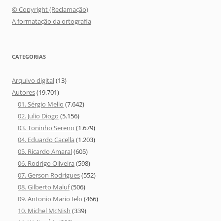
© Copyright (Reclamação)
A formatação da ortografia
CATEGORIAS
Arquivo digital
(13)
Autores
(19.701)
01. Sérgio Mello
(7.642)
02. Julio Diogo
(5.156)
03. Toninho Sereno
(1.679)
04. Eduardo Cacella
(1.203)
05. Ricardo Amaral
(605)
06. Rodrigo Oliveira
(598)
07. Gerson Rodrigues
(552)
08. Gilberto Maluf
(506)
09. Antonio Mario Ielo
(466)
10. Michel McNish
(339)