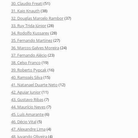
30. Claudio Freati
(51)
31. Kaio Knauth
(38)
32. Douglas Marcelo Rambor
(37)
33. Ruy Trida Júnior
(28)
34. Rodolfo Kussarev
(28)
35. Fernando Martinez
(27)
36. Marcos Galves Moreira
(24)
37. Fernando Alécio
(23)
38. Celso Franco
(19)
39. Roberto Pypcak
(16)
40. Ramssés Silva
(15)
41. Natanael Duarte Neto
(12)
42. Aguiar Junior
(11)
43. Gustavo Ribas
(7)
44. Maurício Neves
(7)
45. Luís Amarante
(6)
46. Décio Vital
(5)
47. Alexandre Lima
(4)
48. Juvando Oliveira
(4)