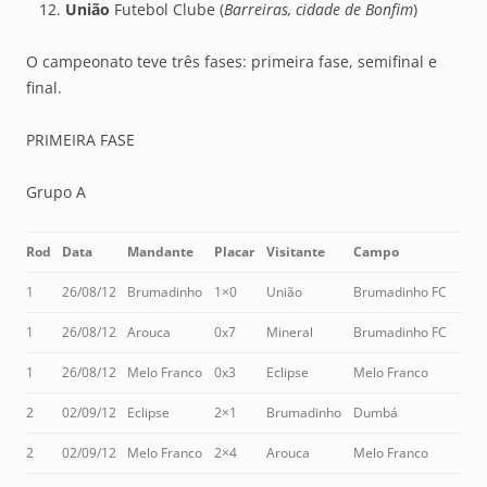
União
Futebol Clube (
Barreiras, cidade de Bonfim
)
O campeonato teve três fases: primeira fase, semifinal e
final.
PRIMEIRA FASE
Grupo A
Rod
Data
Mandante
Placar
Visitante
Campo
1
26/08/12
Brumadinho
1×0
União
Brumadinho FC
1
26/08/12
Arouca
0x7
Mineral
Brumadinho FC
1
26/08/12
Melo Franco
0x3
Eclipse
Melo Franco
2
02/09/12
Eclipse
2×1
Brumadinho
Dumbá
2
02/09/12
Melo Franco
2×4
Arouca
Melo Franco