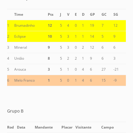
Time
Pts
J
V
E
D
GP
GC
SG
1
Brumadinho
12
5
4
0
1
19
7
12
2
Eclipse
10
5
3
1
1
14
5
9
3
Mineral
9
5
3
0
2
12
6
6
4
União
8
5
2
2
1
9
6
3
5
Arouca
3
5
1
0
4
6
27
-21
6
Melo Franco
1
5
0
1
4
6
15
-9
Grupo B
Rod
Data
Mandante
Placar
Visitante
Campo