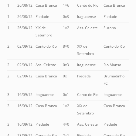
1
26/08/12
Casa Branca
1×6
Canto do Rio
Casa Branca
1
26/08/12
Piedade
0x3
Itaguaense
Piedade
1
26/08/12
XIX de
1×2
Ass. Celeste
Suzana
Setembro
2
02/09/12
Canto do Rio
8×0
XIX de
Canto do Rio
Setembro
2
02/09/12
Ass. Celeste
0x3
Itaguaense
Rio Manso
2
02/09/12
Casa Branca
0x1
Piedade
Brumadinho
FC
3
16/09/12
Itaguaense
0x1
Canto do Rio
Itaguaense
3
16/09/12
Casa Branca
1×2
XIX de
Casa Branca
Setembro
3
16/09/12
Piedade
4×0
Ass. Celeste
Piedade
4
23/09/12
Canto do Rio
2×1
Piedade
Canto do Rio