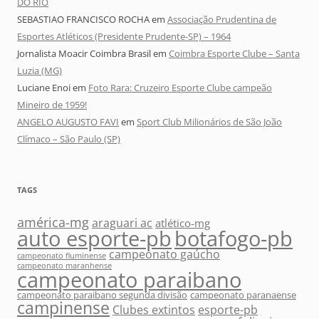
DO RIO
SEBASTIAO FRANCISCO ROCHA
em
Associação Prudentina de
Esportes Atléticos (Presidente Prudente-SP) – 1964
Jornalista Moacir Coimbra Brasil
em
Coimbra Esporte Clube – Santa
Luzia (MG)
Luciane Enoi
em
Foto Rara: Cruzeiro Esporte Clube campeão
Mineiro de 1959!
ANGELO AUGUSTO FAVI
em
Sport Club Milionários de São João
Clímaco – São Paulo (SP)
TAGS
américa-mg
araguari ac
atlético-mg
auto esporte-pb
botafogo-pb
campeonato gaúcho
campeonato fluminense
campeonato maranhense
campeonato paraibano
campeonato paraibano segunda divisão
campeonato paranaense
campinense
Clubes extintos
esporte-pb