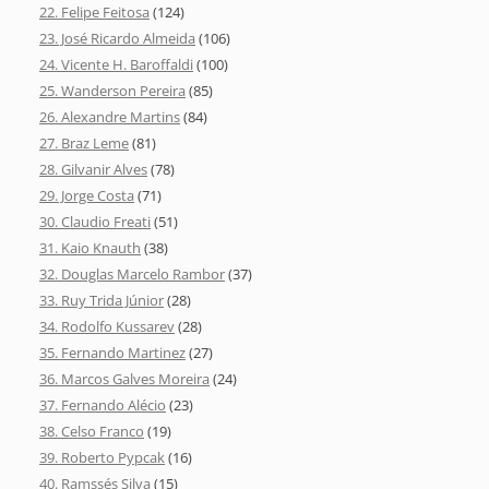
22. Felipe Feitosa
(124)
23. José Ricardo Almeida
(106)
24. Vicente H. Baroffaldi
(100)
25. Wanderson Pereira
(85)
26. Alexandre Martins
(84)
27. Braz Leme
(81)
28. Gilvanir Alves
(78)
29. Jorge Costa
(71)
30. Claudio Freati
(51)
31. Kaio Knauth
(38)
32. Douglas Marcelo Rambor
(37)
33. Ruy Trida Júnior
(28)
34. Rodolfo Kussarev
(28)
35. Fernando Martinez
(27)
36. Marcos Galves Moreira
(24)
37. Fernando Alécio
(23)
38. Celso Franco
(19)
39. Roberto Pypcak
(16)
40. Ramssés Silva
(15)