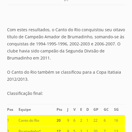
Com estes resultados, o Canto do Rio conquistou seu oitavo
título de Campeão Amador de Brumadinho, somando-se às
conquistas de 1994-1995-1996, 2002-2003 e 2006-2007. O
clube havia sido campeão da Segunda Divisão de
Brumadinho em 2011.
O Canto do Rio também se classificou para a Copa Itatiaia
2012/2013.
Classificação final:
Pos
Equipe
Pts
J
V
E
D
GP
GC
SG
1
Canto do Rio
20
9
6
2
1
22
6
16
2
Brumadinho*
17
8
5
2
1
20
7
13