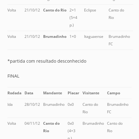
Volta
21/10/12
Canto do Rio
2×1
Eclipse
Canto do
(5×4
Rio
p.)
Volta
21/10/12
Brumadinho
1×0
Itaguaense
Brumadinho
FC
*partida com resultado desconhecido
FINAL
Rodada
Data
Mandante
Placar
Visitante
Campo
Ida
28/10/12
Brumadinho
0x0
Canto do
Brumadinho
Rio
FC
Volta
04/11/12
Canto do
0x0
Brumadinho
Canto do
Rio
(4×3
Rio
p.)