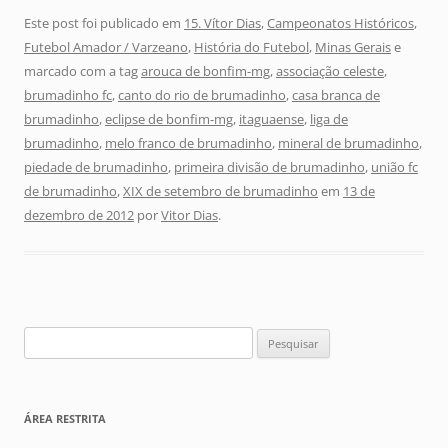
Este post foi publicado em
15. Vítor Dias
,
Campeonatos Históricos
,
Futebol Amador / Varzeano
,
História do Futebol
,
Minas Gerais
e
marcado com a tag
arouca de bonfim-mg
,
associação celeste
,
brumadinho fc
,
canto do rio de brumadinho
,
casa branca de
brumadinho
,
eclipse de bonfim-mg
,
itaguaense
,
liga de
brumadinho
,
melo franco de brumadinho
,
mineral de brumadinho
,
piedade de brumadinho
,
primeira divisão de brumadinho
,
união fc
de brumadinho
,
XIX de setembro de brumadinho
em
13 de
dezembro de 2012
por
Vitor Dias
.
Pesquisar
por:
ÁREA RESTRITA