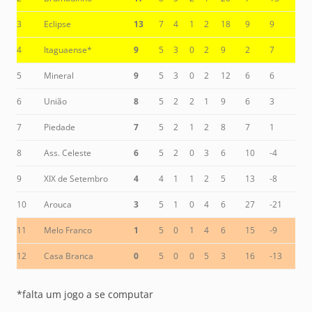
3
Eclipse
13
7
4
1
2
18
9
9
4
Itaguaense*
9
5
3
0
2
9
2
7
5
Mineral
9
5
3
0
2
12
6
6
6
União
8
5
2
2
1
9
6
3
7
Piedade
7
5
2
1
2
8
7
1
8
Ass. Celeste
6
5
2
0
3
6
10
-4
9
XIX de Setembro
4
4
1
1
2
5
13
-8
10
Arouca
3
5
1
0
4
6
27
-21
11
Melo Franco
1
5
0
1
4
6
15
-9
12
Casa Branca
0
5
0
0
5
3
16
-13
*falta um jogo a se computar