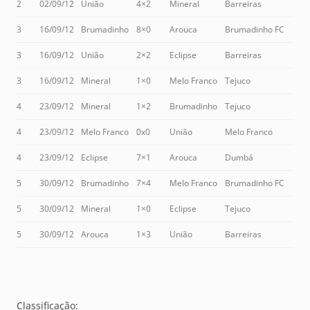
2
02/09/12
União
4×2
Mineral
Barreiras
3
16/09/12
Brumadinho
8×0
Arouca
Brumadinho FC
3
16/09/12
União
2×2
Eclipse
Barreiras
3
16/09/12
Mineral
1×0
Melo Franco
Tejuco
4
23/09/12
Mineral
1×2
Brumadinho
Tejuco
4
23/09/12
Melo Franco
0x0
União
Melo Franco
4
23/09/12
Eclipse
7×1
Arouca
Dumbá
5
30/09/12
Brumadinho
7×4
Melo Franco
Brumadinho FC
5
30/09/12
Mineral
1×0
Eclipse
Tejuco
5
30/09/12
Arouca
1×3
União
Barreiras
Classificação: