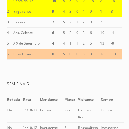
1
Canto do Rio
15
5
5
0
0
18
2
16
2
Itaguaense
9
4
3
0
1
9
1
8
3
Piedade
7
5
2
1
2
8
7
1
4
Ass. Celeste
6
5
2
0
3
6
10
-4
5
XIX de Setembro
4
4
1
1
2
5
13
-8
6
Casa Branca
0
5
0
0
5
3
16
-13
SEMIFINAIS
Rodada
Data
Mandante
Placar
Visitante
Campo
Ida
14/10/12
Eclipse
3×2
Canto do
Dumbá
Rio
Ida
14/10/12
Itaguaense
*
Brumadinho
Itaguaense