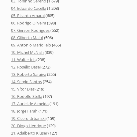
03. Toninho Sereno
(1.679)
04. Eduardo Cacella
(1.203)
05. Ricardo Amaral
(605)
06. Rodrigo Oliveira
(598)
07. Gerson Rodrigues
(552)
08. Gilberto Maluf
(506)
09. Antonio Mario Ielo
(466)
10. Michel McNish
(339)
11. Walter Íris
(298)
12. Rosélio Basei
(272)
13. Roberto Saraiva
(255)
14. Sergio Santos
(254)
15. Vítor Dias
(219)
16. Rodolfo Stella
(197)
17. Auriel de Almeida
(191)
18. Jorge Farah
(171)
19. Cícero Urbanski
(159)
20. Diogo Henrique
(129)
21. Adalberto Klüser
(127)