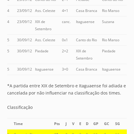
4
23/09/12
Ass. Celeste
4×1
Casa Branca
Rio Manso
4
23/09/12
XIX de
canc.
Itaguaense
Suzana
Setembro
5
30/09/12
Ass. Celeste
0x1
Canto do Rio
Rio Manso
5
30/09/12
Piedade
2×2
XIX de
Piedade
Setembro
5
30/09/12
Itaguaense
3×0
Casa Branca
Itaguaense
*A partida entre XIX de Setembro e Itaguaense foi adiada e
cancelada por não influenciar na classificação dos times.
Classificação
Time
Pts
J
V
E
D
GP
GC
SG