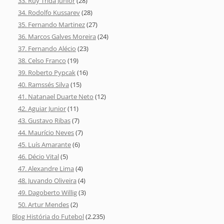
33. Ruy Trida Júnior
(28)
34. Rodolfo Kussarev
(28)
35. Fernando Martinez
(27)
36. Marcos Galves Moreira
(24)
37. Fernando Alécio
(23)
38. Celso Franco
(19)
39. Roberto Pypcak
(16)
40. Ramssés Silva
(15)
41. Natanael Duarte Neto
(12)
42. Aguiar Junior
(11)
43. Gustavo Ribas
(7)
44. Maurício Neves
(7)
45. Luís Amarante
(6)
46. Décio Vital
(5)
47. Alexandre Lima
(4)
48. Juvando Oliveira
(4)
49. Dagoberto Willig
(3)
50. Artur Mendes
(2)
Blog História do Futebol
(2.235)