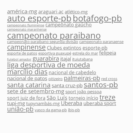
américa-mg
araguari ac
atlético-mg
auto esporte-pb
botafogo-pb
campeonato gaúcho
campeonato fluminense
campeonato maranhense
campeonato paraibano
campeonato paraibano segunda divisão
campeonato paranaense
campinense
Clubes extintos
esporte-pb
felipeia
esporte de patos
esportiva guaxupé
estrela do mar
guarabira
itajaí
ituiutabana
futebol amador
liga desportiva de moeda
marcílio dias
nacional de cabedelo
palmeiras-pb
nacional de patos
oitizeiro
red cross
santos-pb
santa catarina
santa cruz-pb
sete de setembro-mg
sport joão pessoa
treze
São Luís
sport juiz de fora
torneio início
Uberaba
tupi-mg
uberaba sport
tupynambás-mg
união-pb
vasco da gama-pb
íbis-pb