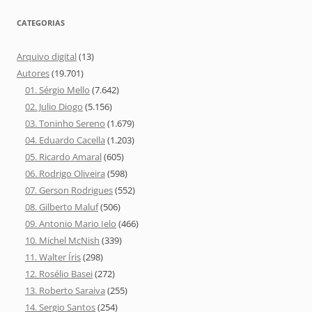
CATEGORIAS
Arquivo digital
(13)
Autores
(19.701)
01. Sérgio Mello
(7.642)
02. Julio Diogo
(5.156)
03. Toninho Sereno
(1.679)
04. Eduardo Cacella
(1.203)
05. Ricardo Amaral
(605)
06. Rodrigo Oliveira
(598)
07. Gerson Rodrigues
(552)
08. Gilberto Maluf
(506)
09. Antonio Mario Ielo
(466)
10. Michel McNish
(339)
11. Walter Íris
(298)
12. Rosélio Basei
(272)
13. Roberto Saraiva
(255)
14. Sergio Santos
(254)