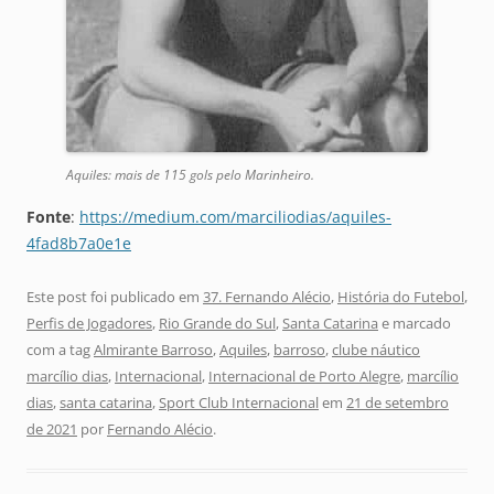
Aquiles: mais de 115 gols pelo Marinheiro.
Fonte
:
https://medium.com/marciliodias/aquiles-
4fad8b7a0e1e
Este post foi publicado em
37. Fernando Alécio
,
História do Futebol
,
Perfis de Jogadores
,
Rio Grande do Sul
,
Santa Catarina
e marcado
com a tag
Almirante Barroso
,
Aquiles
,
barroso
,
clube náutico
marcílio dias
,
Internacional
,
Internacional de Porto Alegre
,
marcílio
dias
,
santa catarina
,
Sport Club Internacional
em
21 de setembro
de 2021
por
Fernando Alécio
.