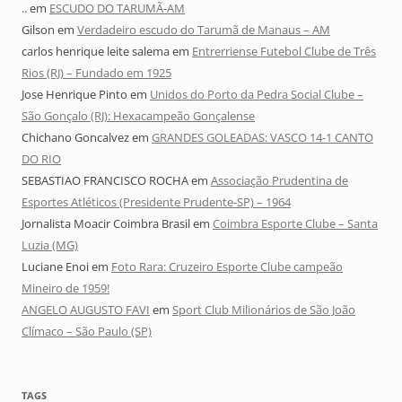
..
em
ESCUDO DO TARUMÃ-AM
Gilson
em
Verdadeiro escudo do Tarumã de Manaus – AM
carlos henrique leite salema
em
Entrerriense Futebol Clube de Três
Rios (RJ) – Fundado em 1925
Jose Henrique Pinto
em
Unidos do Porto da Pedra Social Clube –
São Gonçalo (RJ): Hexacampeão Gonçalense
Chichano Goncalvez
em
GRANDES GOLEADAS: VASCO 14-1 CANTO
DO RIO
SEBASTIAO FRANCISCO ROCHA
em
Associação Prudentina de
Esportes Atléticos (Presidente Prudente-SP) – 1964
Jornalista Moacir Coimbra Brasil
em
Coimbra Esporte Clube – Santa
Luzia (MG)
Luciane Enoi
em
Foto Rara: Cruzeiro Esporte Clube campeão
Mineiro de 1959!
ANGELO AUGUSTO FAVI
em
Sport Club Milionários de São João
Clímaco – São Paulo (SP)
TAGS