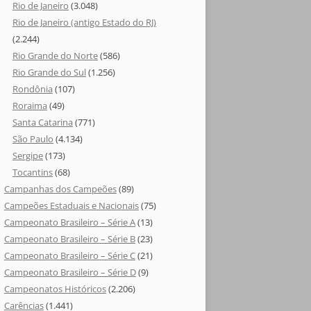
Rio de Janeiro
(3.048)
Rio de Janeiro (antigo Estado do RJ)
(2.244)
Rio Grande do Norte
(586)
Rio Grande do Sul
(1.256)
Rondônia
(107)
Roraima
(49)
Santa Catarina
(771)
São Paulo
(4.134)
Sergipe
(173)
Tocantins
(68)
Campanhas dos Campeões
(89)
Campeões Estaduais e Nacionais
(75)
Campeonato Brasileiro – Série A
(13)
Campeonato Brasileiro – Série B
(23)
Campeonato Brasileiro – Série C
(21)
Campeonato Brasileiro – Série D
(9)
Campeonatos Históricos
(2.206)
Carências
(1.441)