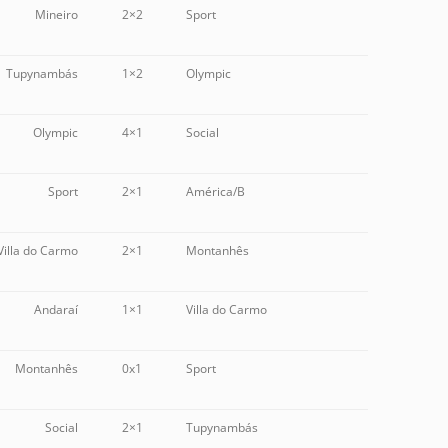
Mineiro
2×2
Sport
Tupynambás
1×2
Olympic
Olympic
4×1
Social
Sport
2×1
América/B
Villa do Carmo
2×1
Montanhês
Andaraí
1×1
Villa do Carmo
Montanhês
0x1
Sport
Social
2×1
Tupynambás