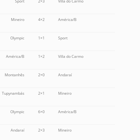
Sport
2×3
Villa do Carmo
Mineiro
4×2
América/B
Olympic
1×1
Sport
América/B
1×2
Villa do Carmo
Montanhês
2×0
Andaraí
Tupynambás
2×1
Mineiro
Olympic
6×0
América/B
Andaraí
2×3
Mineiro