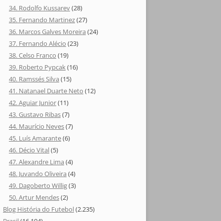
34. Rodolfo Kussarev
(28)
35. Fernando Martinez
(27)
36. Marcos Galves Moreira
(24)
37. Fernando Alécio
(23)
38. Celso Franco
(19)
39. Roberto Pypcak
(16)
40. Ramssés Silva
(15)
41. Natanael Duarte Neto
(12)
42. Aguiar Junior
(11)
43. Gustavo Ribas
(7)
44. Maurício Neves
(7)
45. Luís Amarante
(6)
46. Décio Vital
(5)
47. Alexandre Lima
(4)
48. Juvando Oliveira
(4)
49. Dagoberto Willig
(3)
50. Artur Mendes
(2)
Blog História do Futebol
(2.235)