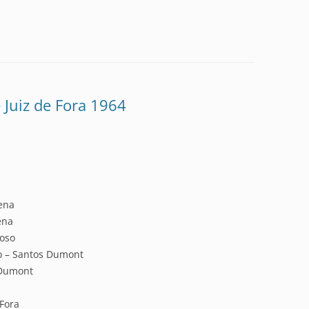
Juiz de Fora 1964
ena
ena
oso
o – Santos Dumont
 Dumont
 Fora