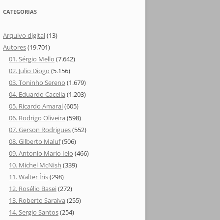
CATEGORIAS
Arquivo digital
(13)
Autores
(19.701)
01. Sérgio Mello
(7.642)
02. Julio Diogo
(5.156)
03. Toninho Sereno
(1.679)
04. Eduardo Cacella
(1.203)
05. Ricardo Amaral
(605)
06. Rodrigo Oliveira
(598)
07. Gerson Rodrigues
(552)
08. Gilberto Maluf
(506)
09. Antonio Mario Ielo
(466)
10. Michel McNish
(339)
11. Walter Íris
(298)
12. Rosélio Basei
(272)
13. Roberto Saraiva
(255)
14. Sergio Santos
(254)