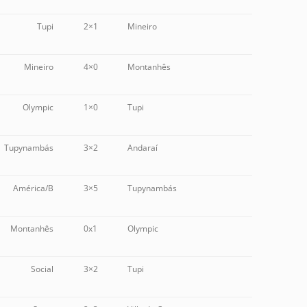
Tupi
2×1
Mineiro
Mineiro
4×0
Montanhês
Olympic
1×0
Tupi
Tupynambás
3×2
Andaraí
América/B
3×5
Tupynambás
Montanhês
0x1
Olympic
Social
3×2
Tupi