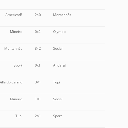
América/B
2×0
Montanhês
Mineiro
0x2
Olympic
Montanhês
3×2
Social
Sport
0x1
Andaraí
Villa do Carmo
3×1
Tupi
Mineiro
1×1
Social
Tupi
2×1
Sport