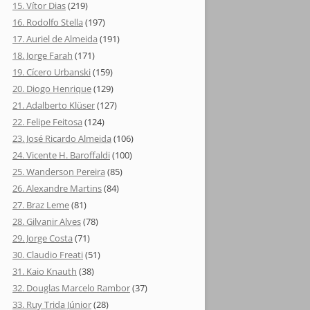
15. Vítor Dias
(219)
16. Rodolfo Stella
(197)
17. Auriel de Almeida
(191)
18. Jorge Farah
(171)
19. Cícero Urbanski
(159)
20. Diogo Henrique
(129)
21. Adalberto Klüser
(127)
22. Felipe Feitosa
(124)
23. José Ricardo Almeida
(106)
24. Vicente H. Baroffaldi
(100)
25. Wanderson Pereira
(85)
26. Alexandre Martins
(84)
27. Braz Leme
(81)
28. Gilvanir Alves
(78)
29. Jorge Costa
(71)
30. Claudio Freati
(51)
31. Kaio Knauth
(38)
32. Douglas Marcelo Rambor
(37)
33. Ruy Trida Júnior
(28)