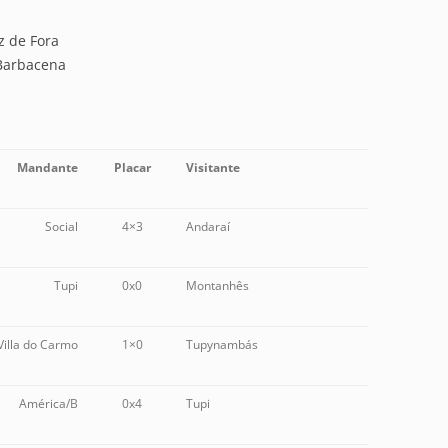
z de Fora
Barbacena
Mandante
Placar
Visitante
Social
4×3
Andaraí
Tupi
0x0
Montanhês
Villa do Carmo
1×0
Tupynambás
América/B
0x4
Tupi