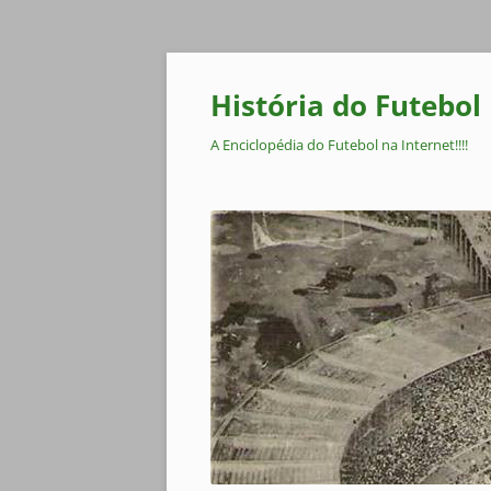
Pular
para
o
História do Futebol
conteúdo
A Enciclopédia do Futebol na Internet!!!!