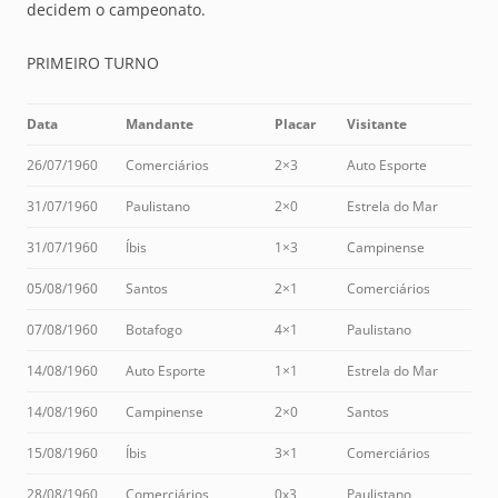
decidem o campeonato.
PRIMEIRO TURNO
Data
Mandante
Placar
Visitante
26/07/1960
Comerciários
2×3
Auto Esporte
31/07/1960
Paulistano
2×0
Estrela do Mar
31/07/1960
Íbis
1×3
Campinense
05/08/1960
Santos
2×1
Comerciários
07/08/1960
Botafogo
4×1
Paulistano
14/08/1960
Auto Esporte
1×1
Estrela do Mar
14/08/1960
Campinense
2×0
Santos
15/08/1960
Íbis
3×1
Comerciários
28/08/1960
Comerciários
0x3
Paulistano