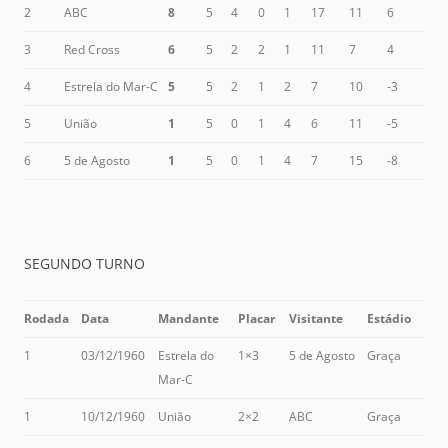
2
ABC
8
5
4
0
1
17
11
6
3
Red Cross
6
5
2
2
1
11
7
4
4
Estrela do Mar-C
5
5
2
1
2
7
10
-3
5
União
1
5
0
1
4
6
11
-5
6
5 de Agosto
1
5
0
1
4
7
15
-8
SEGUNDO TURNO
Rodada
Data
Mandante
Placar
Visitante
Estádio
1
03/12/1960
Estrela do
1×3
5 de Agosto
Graça
Mar-C
1
10/12/1960
União
2×2
ABC
Graça