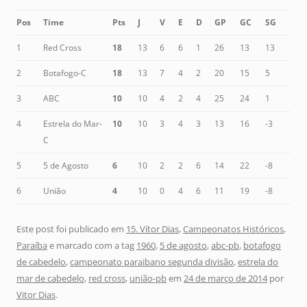
Pos
Time
Pts
J
V
E
D
GP
GC
SG
1
Red Cross
18
13
6
6
1
26
13
13
2
Botafogo-C
18
13
7
4
2
20
15
5
3
ABC
10
10
4
2
4
25
24
1
4
Estrela do Mar-
10
10
3
4
3
13
16
-3
C
5
5 de Agosto
6
10
2
2
6
14
22
-8
6
União
4
10
0
4
6
11
19
-8
Este post foi publicado em
15. Vítor Dias
,
Campeonatos Históricos
,
Paraíba
e marcado com a tag
1960
,
5 de agosto
,
abc-pb
,
botafogo
de cabedelo
,
campeonato paraibano segunda divisão
,
estrela do
mar de cabedelo
,
red cross
,
união-pb
em
24 de março de 2014
por
Vitor Dias
.