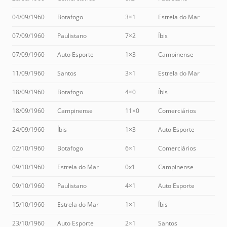
04/09/1960
Botafogo
3×1
Estrela do Mar
07/09/1960
Paulistano
7×2
Íbis
07/09/1960
Auto Esporte
1×3
Campinense
11/09/1960
Santos
3×1
Estrela do Mar
18/09/1960
Botafogo
4×0
Íbis
18/09/1960
Campinense
11×0
Comerciários
24/09/1960
Íbis
1×3
Auto Esporte
02/10/1960
Botafogo
6×1
Comerciários
09/10/1960
Estrela do Mar
0x1
Campinense
09/10/1960
Paulistano
4×1
Auto Esporte
15/10/1960
Estrela do Mar
1×1
Íbis
23/10/1960
Auto Esporte
2×1
Santos