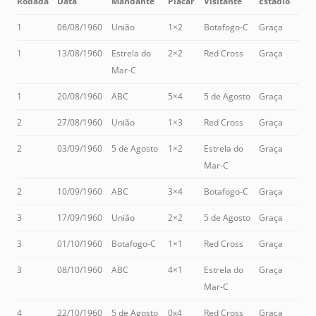
Rodada
Data
Mandante
Placar
Visitante
Estádio
1
06/08/1960
União
1×2
Botafogo-C
Graça
1
13/08/1960
Estrela do
2×2
Red Cross
Graça
Mar-C
1
20/08/1960
ABC
5×4
5 de Agosto
Graça
2
27/08/1960
União
1×3
Red Cross
Graça
2
03/09/1960
5 de Agosto
1×2
Estrela do
Graça
Mar-C
2
10/09/1960
ABC
3×4
Botafogo-C
Graça
3
17/09/1960
União
2×2
5 de Agosto
Graça
3
01/10/1960
Botafogo-C
1×1
Red Cross
Graça
3
08/10/1960
ABC
4×1
Estrela do
Graça
Mar-C
4
22/10/1960
5 de Agosto
0x4
Red Cross
Graça