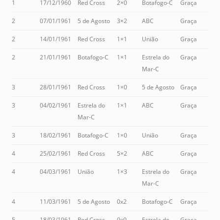
1
17/12/1960
Red Cross
2×0
Botafogo-C
Graça
2
07/01/1961
5 de Agosto
3×2
ABC
Graça
2
14/01/1961
Red Cross
1×1
União
Graça
2
21/01/1961
Botafogo-C
1×1
Estrela do
Graça
Mar-C
3
28/01/1961
Red Cross
1×0
5 de Agosto
Graça
3
04/02/1961
Estrela do
1×1
ABC
Graça
Mar-C
3
18/02/1961
Botafogo-C
1×0
União
Graça
4
25/02/1961
Red Cross
5×2
ABC
Graça
4
04/03/1961
União
1×3
Estrela do
Graça
Mar-C
4
11/03/1961
5 de Agosto
0x2
Botafogo-C
Graça
5
18/03/1961
Red Cross
0x0
Estrela do
Graça