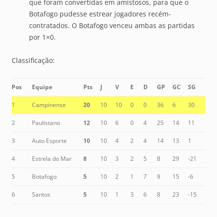
que foram convertidas em amistosos, para que o
Botafogo pudesse estrear jogadores recém-
contratados. O Botafogo venceu ambas as partidas
por 1×0.
Classificação:
Pos
Equipe
Pts
J
V
E
D
GP
GC
SG
1
Campinense
20
10
10
0
0
36
6
30
2
Paulistano
12
10
6
0
4
25
14
11
3
Auto Esporte
10
10
4
2
4
14
13
1
4
Estrela do Mar
8
10
3
2
5
8
29
-21
5
Botafogo
5
10
2
1
7
9
15
-6
6
Santos
5
10
1
3
6
8
23
-15