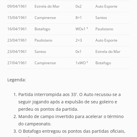
09/04/1961
Estrela do Mar
0x2
Auto Esporte
15/04/1961
Campinense
8×1
Santos
16/04/1961
Botafogo
WOx1 ³
Paulistano
23/04/1961
Paulistano
2×3
Auto Esporte
23/04/1961
Santos
0x1
Estrela do Mar
27/04/1961
Campinense
1xWO ³
Botafogo
Legenda:
Partida interrompida aos 33′. O Auto recusou-se a
seguir jogando após a expulsão de seu goleiro e
perdeu os pontos da partida.
Mando de campo invertido para acelerar o término
do campeonato.
O Botafogo entregou os pontos das partidas oficiais,