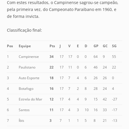
Com estes resultados, o Campinense sagrou-se campeão,
pela primeira vez, do Campeonato Paraibano em 1960, e
de forma invicta.
Classificação final:
Pos
Equipe
Pts
J
V
E
D
GP
GC
SG
1
Campinense
34
17
17
0
0
64
9
55
2
Paulistano
22
17
11
0
6
46
24
22
3
Auto Esporte
18
17
7
4
6
26
26
0
4
Botafogo
16
17
7
2
8
28
24
4
5
Estrela do Mar
12
17
4
4
9
15
42
-27
6
Santos
11
17
4
3
10
16
33
-17
7
Íbis
3
7
1
1
5
8
21
-13