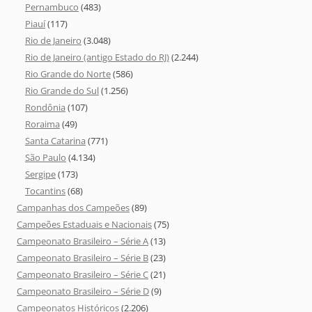
Pernambuco
(483)
Piauí
(117)
Rio de Janeiro
(3.048)
Rio de Janeiro (antigo Estado do RJ)
(2.244)
Rio Grande do Norte
(586)
Rio Grande do Sul
(1.256)
Rondônia
(107)
Roraima
(49)
Santa Catarina
(771)
São Paulo
(4.134)
Sergipe
(173)
Tocantins
(68)
Campanhas dos Campeões
(89)
Campeões Estaduais e Nacionais
(75)
Campeonato Brasileiro – Série A
(13)
Campeonato Brasileiro – Série B
(23)
Campeonato Brasileiro – Série C
(21)
Campeonato Brasileiro – Série D
(9)
Campeonatos Históricos
(2.206)