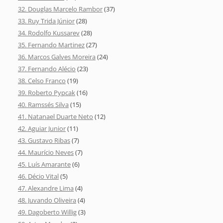
32. Douglas Marcelo Rambor
(37)
33. Ruy Trida Júnior
(28)
34. Rodolfo Kussarev
(28)
35. Fernando Martinez
(27)
36. Marcos Galves Moreira
(24)
37. Fernando Alécio
(23)
38. Celso Franco
(19)
39. Roberto Pypcak
(16)
40. Ramssés Silva
(15)
41. Natanael Duarte Neto
(12)
42. Aguiar Junior
(11)
43. Gustavo Ribas
(7)
44. Maurício Neves
(7)
45. Luís Amarante
(6)
46. Décio Vital
(5)
47. Alexandre Lima
(4)
48. Juvando Oliveira
(4)
49. Dagoberto Willig
(3)