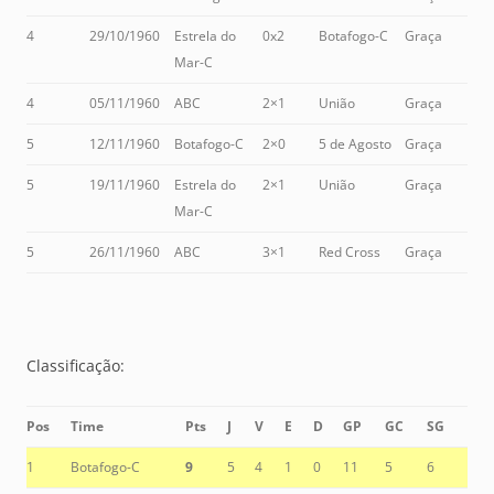
4
29/10/1960
Estrela do
0x2
Botafogo-C
Graça
Mar-C
4
05/11/1960
ABC
2×1
União
Graça
5
12/11/1960
Botafogo-C
2×0
5 de Agosto
Graça
5
19/11/1960
Estrela do
2×1
União
Graça
Mar-C
5
26/11/1960
ABC
3×1
Red Cross
Graça
Classificação:
Pos
Time
Pts
J
V
E
D
GP
GC
SG
1
Botafogo-C
9
5
4
1
0
11
5
6