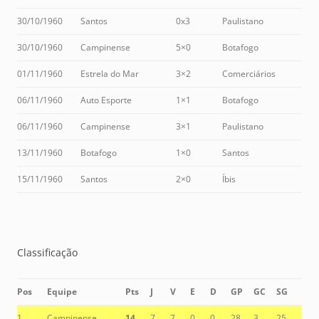
30/10/1960
Santos
0x3
Paulistano
30/10/1960
Campinense
5×0
Botafogo
01/11/1960
Estrela do Mar
3×2
Comerciários
06/11/1960
Auto Esporte
1×1
Botafogo
06/11/1960
Campinense
3×1
Paulistano
13/11/1960
Botafogo
1×0
Santos
15/11/1960
Santos
2×0
Íbis
Classificação
Pos
Equipe
Pts
J
V
E
D
GP
GC
SG
1
Campinense
14
7
7
0
0
28
3
25