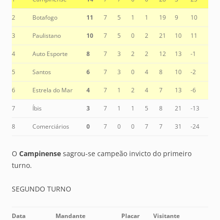
2
Botafogo
11
7
5
1
1
19
9
10
3
Paulistano
10
7
5
0
2
21
10
11
4
Auto Esporte
8
7
3
2
2
12
13
-1
5
Santos
6
7
3
0
4
8
10
-2
6
Estrela do Mar
4
7
1
2
4
7
13
-6
7
Íbis
3
7
1
1
5
8
21
-13
8
Comerciários
0
7
0
0
7
7
31
-24
O
Campinense
sagrou-se campeão invicto do primeiro
turno.
SEGUNDO TURNO
Data
Mandante
Placar
Visitante