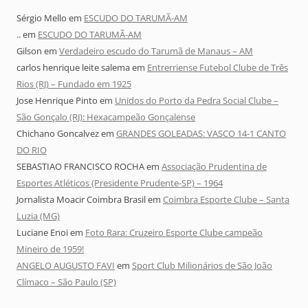
Sérgio Mello
em
ESCUDO DO TARUMÃ-AM
..
em
ESCUDO DO TARUMÃ-AM
Gilson
em
Verdadeiro escudo do Tarumã de Manaus – AM
carlos henrique leite salema
em
Entrerriense Futebol Clube de Três
Rios (RJ) – Fundado em 1925
Jose Henrique Pinto
em
Unidos do Porto da Pedra Social Clube –
São Gonçalo (RJ): Hexacampeão Gonçalense
Chichano Goncalvez
em
GRANDES GOLEADAS: VASCO 14-1 CANTO
DO RIO
SEBASTIAO FRANCISCO ROCHA
em
Associação Prudentina de
Esportes Atléticos (Presidente Prudente-SP) – 1964
Jornalista Moacir Coimbra Brasil
em
Coimbra Esporte Clube – Santa
Luzia (MG)
Luciane Enoi
em
Foto Rara: Cruzeiro Esporte Clube campeão
Mineiro de 1959!
ANGELO AUGUSTO FAVI
em
Sport Club Milionários de São João
Clímaco – São Paulo (SP)