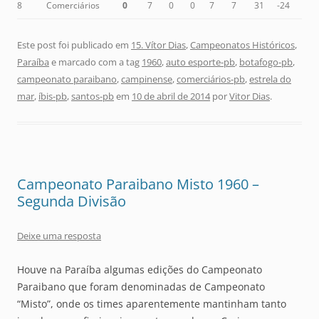
8
Comerciários
0
7
0
0
7
7
31
-24
Este post foi publicado em
15. Vítor Dias
,
Campeonatos Históricos
,
Paraíba
e marcado com a tag
1960
,
auto esporte-pb
,
botafogo-pb
,
campeonato paraibano
,
campinense
,
comerciários-pb
,
estrela do
mar
,
íbis-pb
,
santos-pb
em
10 de abril de 2014
por
Vitor Dias
.
Campeonato Paraibano Misto 1960 –
Segunda Divisão
Deixe uma resposta
Houve na Paraíba algumas edições do Campeonato
Paraibano que foram denominadas de Campeonato
“Misto”, onde os times aparentemente mantinham tanto