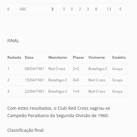
6
ABC
2
5
0
2
3
8
13
-5
FINAL
Rodada
Data
Mandante
Placar
Visitante
Estádio
1
08/04/1961
Red Cross
2×2
Botafogo-C
Graça
2
15/04/1961
Botafogo-C
0x0
Red Cross
Graça
3
22/04/1961
Botafogo-C
1×4
Red Cross
Graça
Com estes resultados, o Club Red Cross sagrou-se
Campeão Paraibano da Segunda Divisão de 1960.
Classificação final: