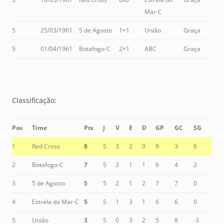
Mar-C
5
25/03/1961
5 de Agosto
1×1
União
Graça
5
01/04/1961
Botafogo-C
2×1
ABC
Graça
Classificação:
Pos
Time
Pts
J
V
E
D
GP
GC
SG
1
Red Cross
8
5
3
2
0
9
3
6
2
Botafogo-C
7
5
3
1
1
6
4
2
3
5 de Agosto
5
5
2
1
2
7
7
0
4
Estrela do Mar-C
5
5
1
3
1
6
6
0
5
União
3
5
0
3
2
5
8
-3