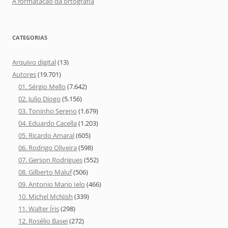
A formatação da ortografia
CATEGORIAS
Arquivo digital
(13)
Autores
(19.701)
01. Sérgio Mello
(7.642)
02. Julio Diogo
(5.156)
03. Toninho Sereno
(1.679)
04. Eduardo Cacella
(1.203)
05. Ricardo Amaral
(605)
06. Rodrigo Oliveira
(598)
07. Gerson Rodrigues
(552)
08. Gilberto Maluf
(506)
09. Antonio Mario Ielo
(466)
10. Michel McNish
(339)
11. Walter Íris
(298)
12. Rosélio Basei
(272)