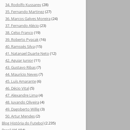
34. Rodolfo Kussarev
(28)
35. Fernando Martinez
(27)
36. Marcos Galves Moreira
(24)
37. Fernando Alécio
(23)
38. Celso Franco
(19)
39. Roberto Pypcak
(16)
40. Ramssés Silva
(15)
41. Natanael Duarte Neto
(12)
42. Aguiar Junior
(11)
43. Gustavo Ribas
(7)
44. Maurício Neves
(7)
45. Luís Amarante
(6)
46. Décio Vital
(5)
47. Alexandre Lima
(4)
48. Juvando Oliveira
(4)
49. Dagoberto Willig
(3)
50. Artur Mendes
(2)
Blog História do Futebol
(2.235)