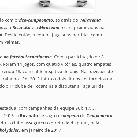
do com o
vice-campeonato
, só atrás do
Miracema
ado, o
Ricanato
e o
Miracema
foram promovidos ao
o
. Desde então, a equipe joga suas partidas como
em Palmas.
te do futebol tocantinense
. Com a participação de 8
ão. Foram 14 jogos, com quatro vitórias, quatro empates
ofrendo 18, com saldo negativo de dois. Nas divisões de
trabalho. Em 2013 faturou dois títulos em torneios na
do o 1º clube de Tocantins a disputar a Taça BH de
terestadual com campanhas da equipe Sub-17. E,
e 2016, o
Ricanato
se sagrou
campeão
do
Campeonato
ado, o clube assegurou o direto de disputar, pela
bol Júnior
, em janeiro de 2017