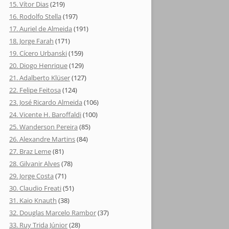
15. Vítor Dias
(219)
16. Rodolfo Stella
(197)
17. Auriel de Almeida
(191)
18. Jorge Farah
(171)
19. Cícero Urbanski
(159)
20. Diogo Henrique
(129)
21. Adalberto Klüser
(127)
22. Felipe Feitosa
(124)
23. José Ricardo Almeida
(106)
24. Vicente H. Baroffaldi
(100)
25. Wanderson Pereira
(85)
26. Alexandre Martins
(84)
27. Braz Leme
(81)
28. Gilvanir Alves
(78)
29. Jorge Costa
(71)
30. Claudio Freati
(51)
31. Kaio Knauth
(38)
32. Douglas Marcelo Rambor
(37)
33. Ruy Trida Júnior
(28)