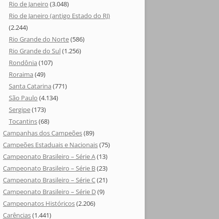
Rio de Janeiro
(3.048)
Rio de Janeiro (antigo Estado do RJ)
(2.244)
Rio Grande do Norte
(586)
Rio Grande do Sul
(1.256)
Rondônia
(107)
Roraima
(49)
Santa Catarina
(771)
São Paulo
(4.134)
Sergipe
(173)
Tocantins
(68)
Campanhas dos Campeões
(89)
Campeões Estaduais e Nacionais
(75)
Campeonato Brasileiro – Série A
(13)
Campeonato Brasileiro – Série B
(23)
Campeonato Brasileiro – Série C
(21)
Campeonato Brasileiro – Série D
(9)
Campeonatos Históricos
(2.206)
Carências
(1.441)