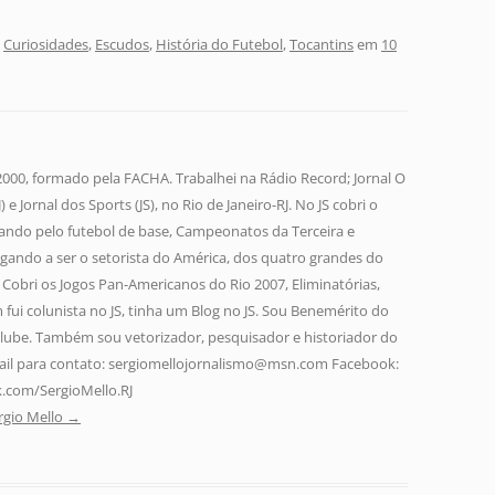
,
Curiosidades
,
Escudos
,
História do Futebol
,
Tocantins
em
10
 2000, formado pela FACHA. Trabalhei na Rádio Record; Jornal O
 e Jornal dos Sports (JS), no Rio de Janeiro-RJ. No JS cobri o
ando pelo futebol de base, Campeonatos da Terceira e
gando a ser o setorista do América, dos quatro grandes do
a. Cobri os Jogos Pan-Americanos do Rio 2007, Eliminatórias,
fui colunista no JS, tinha um Blog no JS. Sou Benemérito do
lube. Também sou vetorizador, pesquisador e historiador do
-mail para contato: sergiomellojornalismo@msn.com Facebook:
.com/SergioMello.RJ
rgio Mello
→