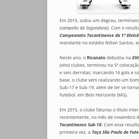
Em 2015, subiu um degrau, terminan
(campeão da Segundona).
Com o result
Campeonato Tocantinense da 1ª Divisã
mandante no estádio Nilton Santos, 
Neste ano, o
Ricanato
debutou na
Eli
(oito) clubes, terminou na 5ª colocaç
e seis derrotas; marcando 16 gols e s
base, o clube vem realizando um bom 
Sub-17 e Sub-19, além de ter se torna
Futebol, em Belo Horizonte (MG).
Em 2015, o clube faturou o título in
recentemente, no mês de novembro d
Tocantinense Sub-18
. Com esse result
primeira vez, a
Taça São Paulo de Fute