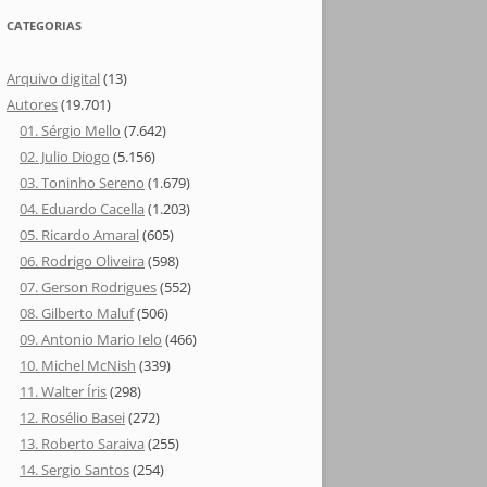
CATEGORIAS
Arquivo digital
(13)
Autores
(19.701)
01. Sérgio Mello
(7.642)
02. Julio Diogo
(5.156)
03. Toninho Sereno
(1.679)
04. Eduardo Cacella
(1.203)
05. Ricardo Amaral
(605)
06. Rodrigo Oliveira
(598)
07. Gerson Rodrigues
(552)
08. Gilberto Maluf
(506)
09. Antonio Mario Ielo
(466)
10. Michel McNish
(339)
11. Walter Íris
(298)
12. Rosélio Basei
(272)
13. Roberto Saraiva
(255)
14. Sergio Santos
(254)