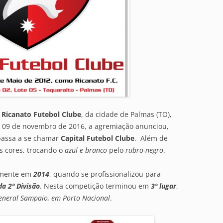
o
Ricanato Futebol Clube
, da cidade de Palmas (TO),
 09 de novembro de 2016, a agremiação anunciou,
 passa a se chamar
Capital Futebol Clube
. Além de
s cores, trocando o
azul e branco
pelo
rubro-negro
.
somente em
2014
, quando se profissionalizou para
a 2ª Divisão
. Nesta competição terminou em
3º lugar
,
eneral Sampaio, em Porto Nacional
.