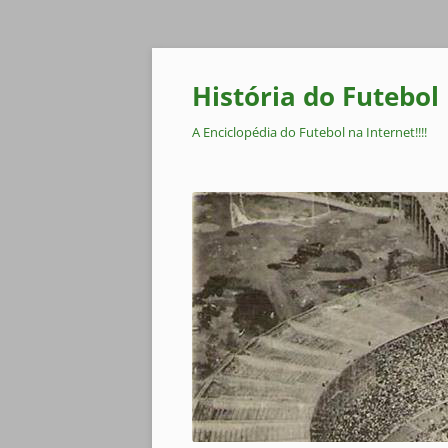
Pular
para
o
História do Futebol
conteúdo
A Enciclopédia do Futebol na Internet!!!!