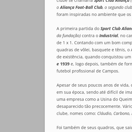
clube se chamaria
Sport Club Aliança
o
Aliança Foot-Ball Club
, o segundo cl
foram inspiradas no ambiente que os 
A primeira partida do
Sport Club Alian
da fundação)
contra o
Industrial
, no c
de 1 x 1. Contando com um bom compl
quadras de vôlei, basquete e tênis, 
de existência, quando conquistou um
e
1939
e, logo depois, também de for
futebol profissional de Campos.
Apesar de seus poucos anos de vida,
em sua época, sendo até difícil de i
uma empresa como a Usina do Queima
desaparecido tão precocemente. Vári
clube, nomes como:
Cláudio, Carbono, L
Foi também de seus quadros, que sai