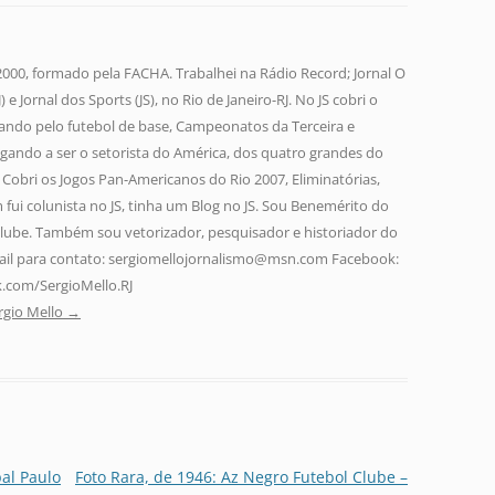
 2000, formado pela FACHA. Trabalhei na Rádio Record; Jornal O
 e Jornal dos Sports (JS), no Rio de Janeiro-RJ. No JS cobri o
ando pelo futebol de base, Campeonatos da Terceira e
gando a ser o setorista do América, dos quatro grandes do
a. Cobri os Jogos Pan-Americanos do Rio 2007, Eliminatórias,
fui colunista no JS, tinha um Blog no JS. Sou Benemérito do
lube. Também sou vetorizador, pesquisador e historiador do
-mail para contato: sergiomellojornalismo@msn.com Facebook:
.com/SergioMello.RJ
rgio Mello
→
al Paulo
Foto Rara, de 1946: Az Negro Futebol Clube –