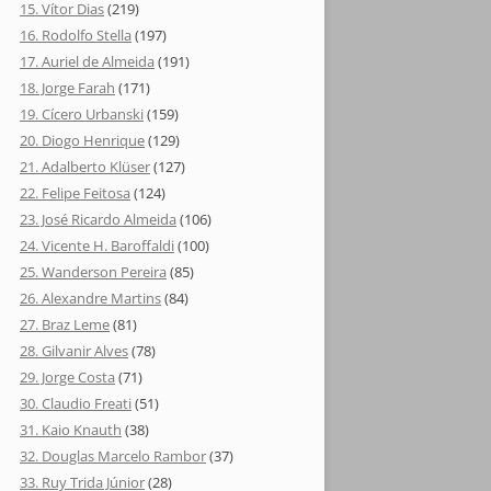
15. Vítor Dias
(219)
16. Rodolfo Stella
(197)
17. Auriel de Almeida
(191)
18. Jorge Farah
(171)
19. Cícero Urbanski
(159)
20. Diogo Henrique
(129)
21. Adalberto Klüser
(127)
22. Felipe Feitosa
(124)
23. José Ricardo Almeida
(106)
24. Vicente H. Baroffaldi
(100)
25. Wanderson Pereira
(85)
26. Alexandre Martins
(84)
27. Braz Leme
(81)
28. Gilvanir Alves
(78)
29. Jorge Costa
(71)
30. Claudio Freati
(51)
31. Kaio Knauth
(38)
32. Douglas Marcelo Rambor
(37)
33. Ruy Trida Júnior
(28)