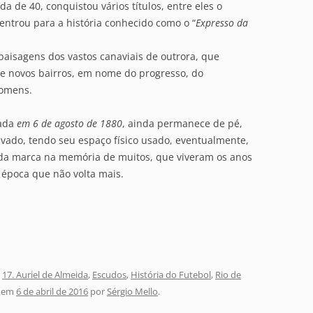
a de 40, conquistou vários títulos, entre eles o
ntrou para a história conhecido como o “
Expresso da
 paisagens dos vastos canaviais de outrora, que
e novos bairros, em nome do progresso, do
homens.
rada
em 6 de agosto de 1880
, ainda permanece de pé,
vado, tendo seu espaço físico usado, eventualmente,
da marca na memória de muitos, que viveram os anos
época que não volta mais.
,
17. Auriel de Almeida
,
Escudos
,
História do Futebol
,
Rio de
em
6 de abril de 2016
por
Sérgio Mello
.