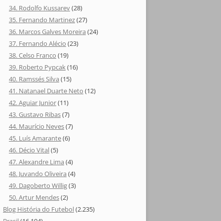
34. Rodolfo Kussarev
(28)
35. Fernando Martinez
(27)
36. Marcos Galves Moreira
(24)
37. Fernando Alécio
(23)
38. Celso Franco
(19)
39. Roberto Pypcak
(16)
40. Ramssés Silva
(15)
41. Natanael Duarte Neto
(12)
42. Aguiar Junior
(11)
43. Gustavo Ribas
(7)
44. Maurício Neves
(7)
45. Luís Amarante
(6)
46. Décio Vital
(5)
47. Alexandre Lima
(4)
48. Juvando Oliveira
(4)
49. Dagoberto Willig
(3)
50. Artur Mendes
(2)
Blog História do Futebol
(2.235)