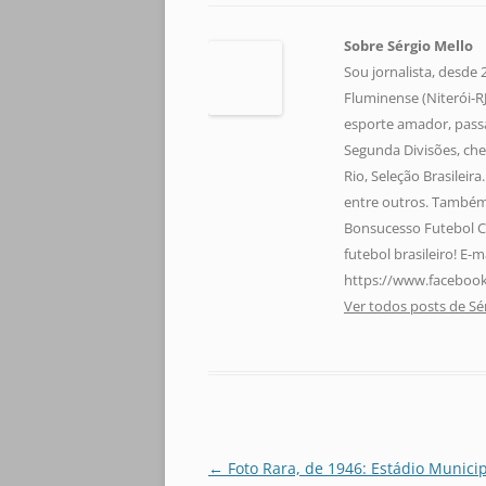
Sobre Sérgio Mello
Sou jornalista, desde
Fluminense (Niterói-RJ)
esporte amador, pass
Segunda Divisões, che
Rio, Seleção Brasileir
entre outros. Também 
Bonsucesso Futebol C
futebol brasileiro! E
https://www.facebook
Ver todos posts de Sé
Navegação
←
Foto Rara, de 1946: Estádio Municip