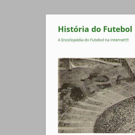
Pular
para
o
História do Futebol
conteúdo
A Enciclopédia do Futebol na Internet!!!!