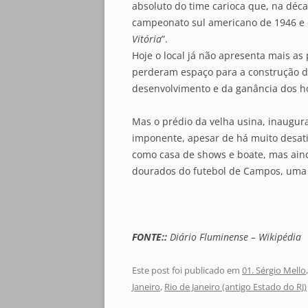
absoluto do time carioca que, na décad
campeonato sul americano de 1946 e e
Vitória
”.
Hoje o local já não apresenta mais as
perderam espaço para a construção d
desenvolvimento e da ganância dos 
Mas o prédio da velha usina, inaugu
imponente, apesar de há muito desati
como casa de shows e boate, mas ain
dourados do futebol de Campos, uma 
FONTE::
Diário Fluminense – Wikipédia
Este post foi publicado em
01. Sérgio Mello
Janeiro
,
Rio de Janeiro (antigo Estado do RJ)