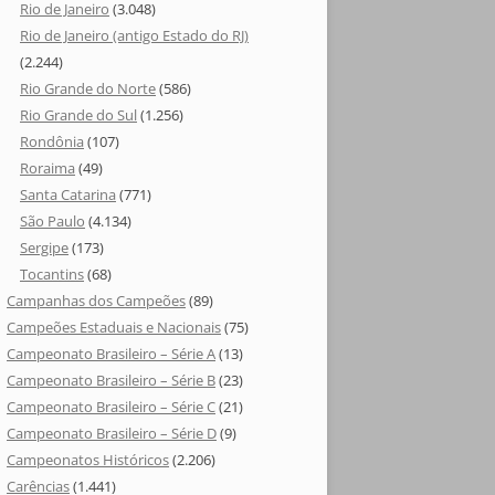
Rio de Janeiro
(3.048)
Rio de Janeiro (antigo Estado do RJ)
(2.244)
Rio Grande do Norte
(586)
Rio Grande do Sul
(1.256)
Rondônia
(107)
Roraima
(49)
Santa Catarina
(771)
São Paulo
(4.134)
Sergipe
(173)
Tocantins
(68)
Campanhas dos Campeões
(89)
Campeões Estaduais e Nacionais
(75)
Campeonato Brasileiro – Série A
(13)
Campeonato Brasileiro – Série B
(23)
Campeonato Brasileiro – Série C
(21)
Campeonato Brasileiro – Série D
(9)
Campeonatos Históricos
(2.206)
Carências
(1.441)