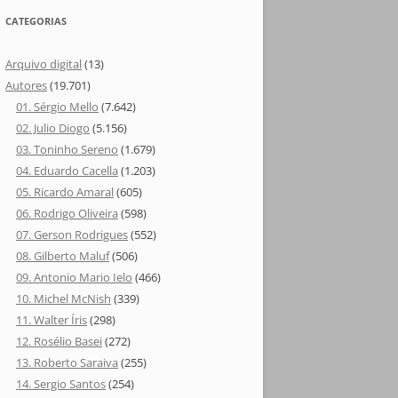
CATEGORIAS
Arquivo digital
(13)
Autores
(19.701)
01. Sérgio Mello
(7.642)
02. Julio Diogo
(5.156)
03. Toninho Sereno
(1.679)
04. Eduardo Cacella
(1.203)
05. Ricardo Amaral
(605)
06. Rodrigo Oliveira
(598)
07. Gerson Rodrigues
(552)
08. Gilberto Maluf
(506)
09. Antonio Mario Ielo
(466)
10. Michel McNish
(339)
11. Walter Íris
(298)
12. Rosélio Basei
(272)
13. Roberto Saraiva
(255)
14. Sergio Santos
(254)