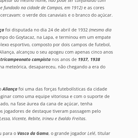
(apesar do mesmo nome, não pode ser confundido com
ube fundado na cidade de Campos, em 1912)
e as cores
cercavam: o verde dos canaviais e o branco do açúcar.
ça
foi disputada no dia 24 de abril de 1932
(mesmo dia
ampo do Goytacaz, na Lapa, e terminou em um empate
exo esportivo, composto por dois campos de futebol,
o Aliança, alcançou o seu apogeu com apenas cinco anos
tricampeonato campista
nos anos de
1937, 1938
ma meteórica, desapareceu, não chegando a era do
 o
Aliança
foi uma das forças futebolísticas da cidade
maginar como uma equipe vitoriosa e com o suporte de
do, na fase áurea da cana de açúcar, tenha
os jogadores de destaque tiveram passagem pelo
essa, Vicente, Rebite, Irineu e Evaldo Freitas
.
u para o
Vasco da Gama
, o grande jogador
Lelé
, titular