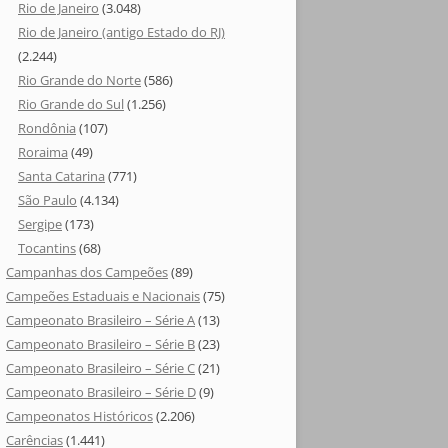
Rio de Janeiro
(3.048)
Rio de Janeiro (antigo Estado do RJ)
(2.244)
Rio Grande do Norte
(586)
Rio Grande do Sul
(1.256)
Rondônia
(107)
Roraima
(49)
Santa Catarina
(771)
São Paulo
(4.134)
Sergipe
(173)
Tocantins
(68)
Campanhas dos Campeões
(89)
Campeões Estaduais e Nacionais
(75)
Campeonato Brasileiro – Série A
(13)
Campeonato Brasileiro – Série B
(23)
Campeonato Brasileiro – Série C
(21)
Campeonato Brasileiro – Série D
(9)
Campeonatos Históricos
(2.206)
Carências
(1.441)