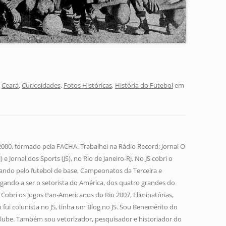
,
Ceará
,
Curiosidades
,
Fotos Históricas
,
História do Futebol
em
 2000, formado pela FACHA. Trabalhei na Rádio Record; Jornal O
 e Jornal dos Sports (JS), no Rio de Janeiro-RJ. No JS cobri o
ando pelo futebol de base, Campeonatos da Terceira e
gando a ser o setorista do América, dos quatro grandes do
a. Cobri os Jogos Pan-Americanos do Rio 2007, Eliminatórias,
fui colunista no JS, tinha um Blog no JS. Sou Benemérito do
lube. Também sou vetorizador, pesquisador e historiador do