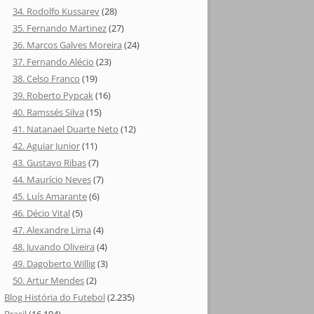
34. Rodolfo Kussarev
(28)
35. Fernando Martinez
(27)
36. Marcos Galves Moreira
(24)
37. Fernando Alécio
(23)
38. Celso Franco
(19)
39. Roberto Pypcak
(16)
40. Ramssés Silva
(15)
41. Natanael Duarte Neto
(12)
42. Aguiar Junior
(11)
43. Gustavo Ribas
(7)
44. Maurício Neves
(7)
45. Luís Amarante
(6)
46. Décio Vital
(5)
47. Alexandre Lima
(4)
48. Juvando Oliveira
(4)
49. Dagoberto Willig
(3)
50. Artur Mendes
(2)
Blog História do Futebol
(2.235)