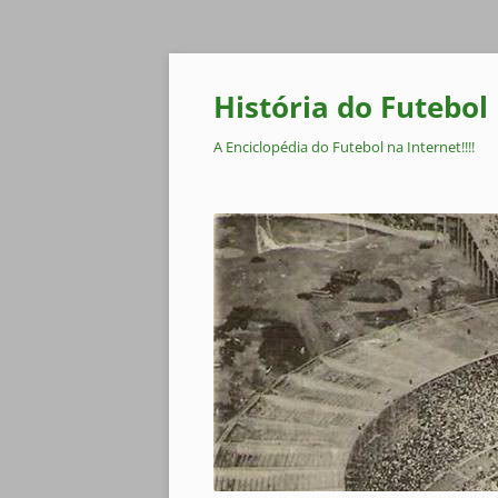
Pular
para
o
História do Futebol
conteúdo
A Enciclopédia do Futebol na Internet!!!!