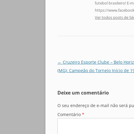
futebol brasileiro! E
https://www.facebook
Ver todos posts de Sé
Navegação
←
Cruzeiro Esporte Clube – Belo Hori
de
(MG): Campeão do Torneio Início de 1
posts
Deixe um comentário
O seu endereço de e-mail não será pu
Comentário
*