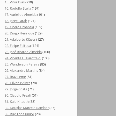
15. Vítor Dias
(219)
16. Rodolfo Stella
(197)
17. Auriel de Almeida
(191)
18. Jorge Farah
(171)
19. Cícero Urbanski
(159)
20. Diogo Henrique
(129)
21. Adalberto Klüser
(127)
22. Felipe Feitosa
(124)
23. José Ricardo Almeida
(106)
24. Vicente H. Baroffaldi
(100)
25. Wanderson Pereira
(85)
26. Alexandre Martins
(84)
27. Braz Leme
(81)
28. Gilvanir Alves
(78)
29. Jorge Costa
(71)
30. Claudio Freati
(51)
31. Kaio Knauth
(38)
32. Douglas Marcelo Rambor
(37)
33. Ruy Trida Júnior
(28)