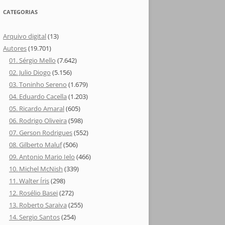
CATEGORIAS
Arquivo digital
(13)
Autores
(19.701)
01. Sérgio Mello
(7.642)
02. Julio Diogo
(5.156)
03. Toninho Sereno
(1.679)
04. Eduardo Cacella
(1.203)
05. Ricardo Amaral
(605)
06. Rodrigo Oliveira
(598)
07. Gerson Rodrigues
(552)
08. Gilberto Maluf
(506)
09. Antonio Mario Ielo
(466)
10. Michel McNish
(339)
11. Walter Íris
(298)
12. Rosélio Basei
(272)
13. Roberto Saraiva
(255)
14. Sergio Santos
(254)