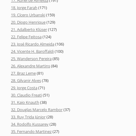
17. Auriel de Almeida
(191)
18. Jorge Farah
(171)
19. Cícero Urbanski
(159)
20. Diogo Henrique
(129)
21. Adalberto Klüser
(127)
22. Felipe Feitosa
(124)
23. José Ricardo Almeida
(106)
24. Vicente H. Baroffaldi
(100)
25. Wanderson Pereira
(85)
26. Alexandre Martins
(84)
27. Braz Leme
(81)
28. Gilvanir Alves
(78)
29. Jorge Costa
(71)
30. Claudio Freati
(51)
31. Kaio Knauth
(38)
32. Douglas Marcelo Rambor
(37)
33. Ruy Trida Júnior
(28)
34. Rodolfo Kussarev
(28)
35. Fernando Martinez
(27)