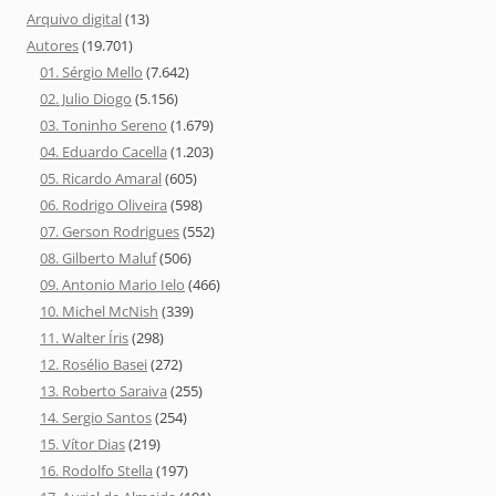
Arquivo digital
(13)
Autores
(19.701)
01. Sérgio Mello
(7.642)
02. Julio Diogo
(5.156)
03. Toninho Sereno
(1.679)
04. Eduardo Cacella
(1.203)
05. Ricardo Amaral
(605)
06. Rodrigo Oliveira
(598)
07. Gerson Rodrigues
(552)
08. Gilberto Maluf
(506)
09. Antonio Mario Ielo
(466)
10. Michel McNish
(339)
11. Walter Íris
(298)
12. Rosélio Basei
(272)
13. Roberto Saraiva
(255)
14. Sergio Santos
(254)
15. Vítor Dias
(219)
16. Rodolfo Stella
(197)