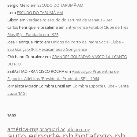
Sérgio Mello
em
ESCUDO DO TARUMÃ-AM
..
em
ESCUDO DO TARUMÃ-AM
Gilson
em
Verdadeiro escudo do Tarumã de Manaus – AM
carlos henrique leite salema
em
Entrerriense Futebol Clube de Três
Rios (RJ) – Fundado em 1925
Jose Henrique Pinto
em
Unidos do Porto da Pedra Social Clube –
São Gonçalo (RJ): Hexacampeão Gonçalense
Chichano Goncalvez
em
GRANDES GOLEADAS: VASCO 14-1 CANTO
DO RIO
SEBASTIAO FRANCISCO ROCHA
em
Associação Prudentina de
Esportes Atléticos (Presidente Prudente-SP) – 1964
Jornalista Moacir Coimbra Brasil
em
Coimbra Esporte Clube – Santa
Luzia (MG)
TAGS
américa-mg
araguari ac
atlético-mg
auto esporte-pb
botafogo-pb