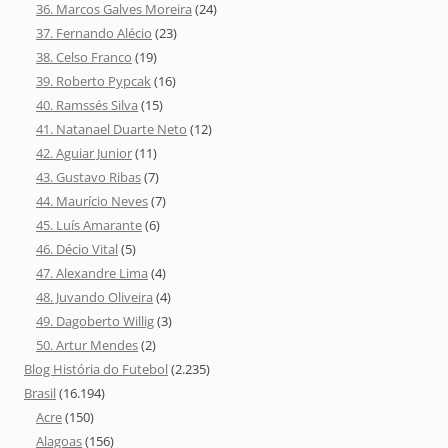
36. Marcos Galves Moreira
(24)
37. Fernando Alécio
(23)
38. Celso Franco
(19)
39. Roberto Pypcak
(16)
40. Ramssés Silva
(15)
41. Natanael Duarte Neto
(12)
42. Aguiar Junior
(11)
43. Gustavo Ribas
(7)
44. Maurício Neves
(7)
45. Luís Amarante
(6)
46. Décio Vital
(5)
47. Alexandre Lima
(4)
48. Juvando Oliveira
(4)
49. Dagoberto Willig
(3)
50. Artur Mendes
(2)
Blog História do Futebol
(2.235)
Brasil
(16.194)
Acre
(150)
Alagoas
(156)