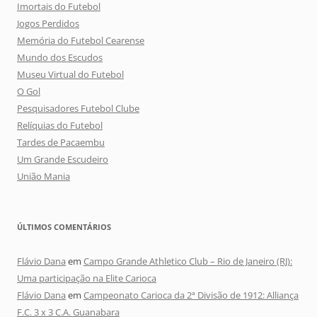
Imortais do Futebol
Jogos Perdidos
Memória do Futebol Cearense
Mundo dos Escudos
Museu Virtual do Futebol
O Gol
Pesquisadores Futebol Clube
Relíquias do Futebol
Tardes de Pacaembu
Um Grande Escudeiro
União Mania
ÚLTIMOS COMENTÁRIOS
Flávio Dana
em
Campo Grande Athletico Club – Rio de Janeiro (RJ):
Uma participação na Elite Carioca
Flávio Dana
em
Campeonato Carioca da 2ª Divisão de 1912: Alliança
F.C. 3 x 3 C.A. Guanabara