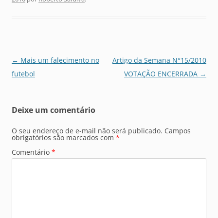
Navegação
←
Mais um falecimento no
Artigo da Semana N°15/2010
de
futebol
VOTAÇÃO ENCERRADA
→
posts
Deixe um comentário
O seu endereço de e-mail não será publicado.
Campos
obrigatórios são marcados com
*
Comentário
*