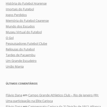
História do Futebol Ararense
Imortais do Futebol
Jogos Perdidos
Memória do Futebol Cearense
Mundo dos Escudos
Museu Virtual do Futebol
O Gol
Pesquisadores Futebol Clube
Relíquias do Futebol
Tardes de Pacaembu
Um Grande Escudeiro
União Mania
ÚLTIMOS COMENTÁRIOS
Flávio Dana
em
Campo Grande Athletico Club – Rio de Janeiro (RJ):
Uma participação na Elite Carioca
Flávio Dana
em
Campeonato Carioca da 2ª Divisão de 1912: Alliança