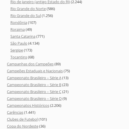
Rio de Janeiro (antigo Estado do RJ)
(2.244)
Rio Grande do Norte
(586)
Rio Grande do Sul
(1.256)
Rondônia
(107)
Roraima
(49)
Santa Catarina
(771)
São Paulo
(4.134)
Sergipe
(173)
Tocantins
(68)
Campanhas dos Campeões
(89)
Campeões Estaduais e Nacionais
(75)
Campeonato Brasileiro – Série A
(13)
Campeonato Brasileiro – Série B
(23)
Campeonato Brasileiro – Série C
(21)
Campeonato Brasileiro – Série D
(9)
Campeonatos Históricos
(2.206)
Carências
(1.441)
Clubes de Futebol
(101)
Copa do Nordeste
(36)