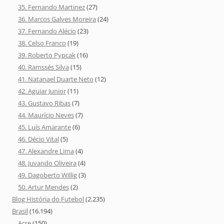
35. Fernando Martinez
(27)
36. Marcos Galves Moreira
(24)
37. Fernando Alécio
(23)
38. Celso Franco
(19)
39. Roberto Pypcak
(16)
40. Ramssés Silva
(15)
41. Natanael Duarte Neto
(12)
42. Aguiar Junior
(11)
43. Gustavo Ribas
(7)
44. Maurício Neves
(7)
45. Luís Amarante
(6)
46. Décio Vital
(5)
47. Alexandre Lima
(4)
48. Juvando Oliveira
(4)
49. Dagoberto Willig
(3)
50. Artur Mendes
(2)
Blog História do Futebol
(2.235)
Brasil
(16.194)
Acre
(150)