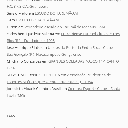
F.C. 3 x 3 C.A. Guanabara
Sérgio Mello
em
ESCUDO DO TARUMÃ-AM
..
em
ESCUDO DO TARUMÃ-AM
Gilson
em
Verdadeiro escudo do Tarumã de Manaus – AM
carlos henrique leite salema
em
Entrerriense Futebol Clube de Três
Rios (RJ) – Fundado em 1925
Jose Henrique Pinto
em
Unidos do Porto da Pedra Social Clube –
São Gonçalo (RJ): Hexacampeão Gonçalense
Chichano Goncalvez
em
GRANDES GOLEADAS: VASCO 14-1 CANTO
DO RIO
SEBASTIAO FRANCISCO ROCHA
em
Associação Prudentina de
Esportes Atléticos (Presidente Prudente-SP) – 1964
Jornalista Moacir Coimbra Brasil
em
Coimbra Esporte Clube – Santa
Luzia (MG)
TAGS