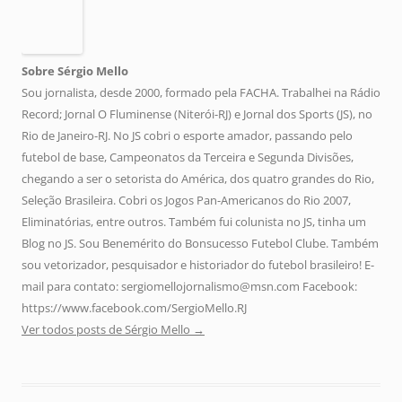
Sobre Sérgio Mello
Sou jornalista, desde 2000, formado pela FACHA. Trabalhei na Rádio
Record; Jornal O Fluminense (Niterói-RJ) e Jornal dos Sports (JS), no
Rio de Janeiro-RJ. No JS cobri o esporte amador, passando pelo
futebol de base, Campeonatos da Terceira e Segunda Divisões,
chegando a ser o setorista do América, dos quatro grandes do Rio,
Seleção Brasileira. Cobri os Jogos Pan-Americanos do Rio 2007,
Eliminatórias, entre outros. Também fui colunista no JS, tinha um
Blog no JS. Sou Benemérito do Bonsucesso Futebol Clube. Também
sou vetorizador, pesquisador e historiador do futebol brasileiro! E-
mail para contato: sergiomellojornalismo@msn.com Facebook:
https://www.facebook.com/SergioMello.RJ
Ver todos posts de Sérgio Mello
→