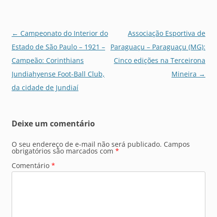
Navegação
←
Campeonato do Interior do
Associação Esportiva de
de
Estado de São Paulo – 1921 –
Paraguaçu – Paraguaçu (MG):
posts
Campeão: Corinthians
Cinco edições na Terceirona
Jundiahyense Foot-Ball Club,
Mineira
→
da cidade de Jundiaí
Deixe um comentário
O seu endereço de e-mail não será publicado.
Campos
obrigatórios são marcados com
*
Comentário
*