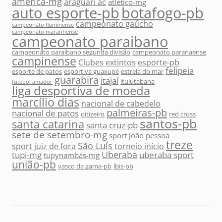
américa-mg
araguari ac
atlético-mg
auto esporte-pb
botafogo-pb
campeonato gaúcho
campeonato fluminense
campeonato maranhense
campeonato paraibano
campeonato paraibano segunda divisão
campeonato paranaense
campinense
Clubes extintos
esporte-pb
felipeia
esporte de patos
esportiva guaxupé
estrela do mar
guarabira
itajaí
ituiutabana
futebol amador
liga desportiva de moeda
marcílio dias
nacional de cabedelo
palmeiras-pb
nacional de patos
oitizeiro
red cross
santos-pb
santa catarina
santa cruz-pb
sete de setembro-mg
sport joão pessoa
treze
São Luís
sport juiz de fora
torneio início
Uberaba
tupi-mg
uberaba sport
tupynambás-mg
união-pb
vasco da gama-pb
íbis-pb