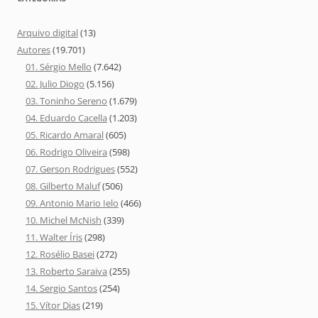
Arquivo digital
(13)
Autores
(19.701)
01. Sérgio Mello
(7.642)
02. Julio Diogo
(5.156)
03. Toninho Sereno
(1.679)
04. Eduardo Cacella
(1.203)
05. Ricardo Amaral
(605)
06. Rodrigo Oliveira
(598)
07. Gerson Rodrigues
(552)
08. Gilberto Maluf
(506)
09. Antonio Mario Ielo
(466)
10. Michel McNish
(339)
11. Walter Íris
(298)
12. Rosélio Basei
(272)
13. Roberto Saraiva
(255)
14. Sergio Santos
(254)
15. Vítor Dias
(219)