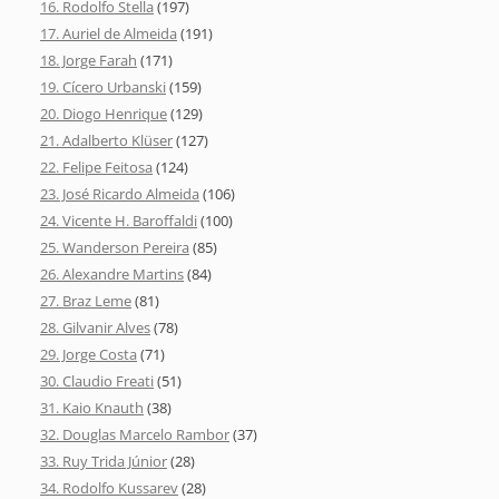
16. Rodolfo Stella
(197)
17. Auriel de Almeida
(191)
18. Jorge Farah
(171)
19. Cícero Urbanski
(159)
20. Diogo Henrique
(129)
21. Adalberto Klüser
(127)
22. Felipe Feitosa
(124)
23. José Ricardo Almeida
(106)
24. Vicente H. Baroffaldi
(100)
25. Wanderson Pereira
(85)
26. Alexandre Martins
(84)
27. Braz Leme
(81)
28. Gilvanir Alves
(78)
29. Jorge Costa
(71)
30. Claudio Freati
(51)
31. Kaio Knauth
(38)
32. Douglas Marcelo Rambor
(37)
33. Ruy Trida Júnior
(28)
34. Rodolfo Kussarev
(28)