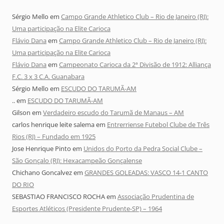
Sérgio Mello
em
Campo Grande Athletico Club – Rio de Janeiro (RJ):
Uma participação na Elite Carioca
Flávio Dana
em
Campo Grande Athletico Club – Rio de Janeiro (RJ):
Uma participação na Elite Carioca
Flávio Dana
em
Campeonato Carioca da 2ª Divisão de 1912: Alliança
F.C. 3 x 3 C.A. Guanabara
Sérgio Mello
em
ESCUDO DO TARUMÃ-AM
..
em
ESCUDO DO TARUMÃ-AM
Gilson
em
Verdadeiro escudo do Tarumã de Manaus – AM
carlos henrique leite salema
em
Entrerriense Futebol Clube de Três
Rios (RJ) – Fundado em 1925
Jose Henrique Pinto
em
Unidos do Porto da Pedra Social Clube –
São Gonçalo (RJ): Hexacampeão Gonçalense
Chichano Goncalvez
em
GRANDES GOLEADAS: VASCO 14-1 CANTO
DO RIO
SEBASTIAO FRANCISCO ROCHA
em
Associação Prudentina de
Esportes Atléticos (Presidente Prudente-SP) – 1964