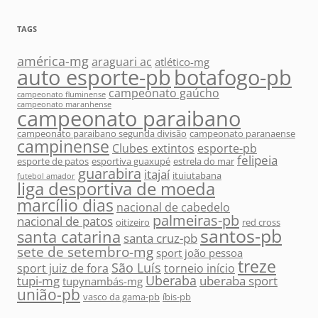
TAGS
américa-mg
araguari ac
atlético-mg
auto esporte-pb
botafogo-pb
campeonato gaúcho
campeonato fluminense
campeonato maranhense
campeonato paraibano
campeonato paraibano segunda divisão
campeonato paranaense
campinense
Clubes extintos
esporte-pb
felipeia
esporte de patos
esportiva guaxupé
estrela do mar
guarabira
itajaí
ituiutabana
futebol amador
liga desportiva de moeda
marcílio dias
nacional de cabedelo
palmeiras-pb
nacional de patos
oitizeiro
red cross
santos-pb
santa catarina
santa cruz-pb
sete de setembro-mg
sport joão pessoa
treze
São Luís
sport juiz de fora
torneio início
Uberaba
tupi-mg
uberaba sport
tupynambás-mg
união-pb
vasco da gama-pb
íbis-pb