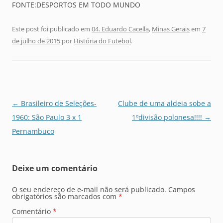
FONTE:DESPORTOS EM TODO MUNDO
Este post foi publicado em
04. Eduardo Cacella
,
Minas Gerais
em
7
de julho de 2015
por
História do Futebol
.
Navegação
←
Brasileiro de Seleções-
Clube de uma aldeia sobe a
de
1960: São Paulo 3 x 1
1ºdivisão polonesa!!!!
→
posts
Pernambuco
Deixe um comentário
O seu endereço de e-mail não será publicado.
Campos
obrigatórios são marcados com
*
Comentário
*