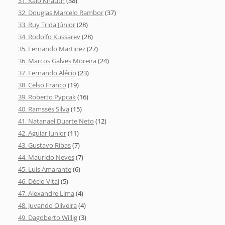
31. Kaio Knauth
(38)
32. Douglas Marcelo Rambor
(37)
33. Ruy Trida Júnior
(28)
34. Rodolfo Kussarev
(28)
35. Fernando Martinez
(27)
36. Marcos Galves Moreira
(24)
37. Fernando Alécio
(23)
38. Celso Franco
(19)
39. Roberto Pypcak
(16)
40. Ramssés Silva
(15)
41. Natanael Duarte Neto
(12)
42. Aguiar Junior
(11)
43. Gustavo Ribas
(7)
44. Maurício Neves
(7)
45. Luís Amarante
(6)
46. Décio Vital
(5)
47. Alexandre Lima
(4)
48. Juvando Oliveira
(4)
49. Dagoberto Willig
(3)