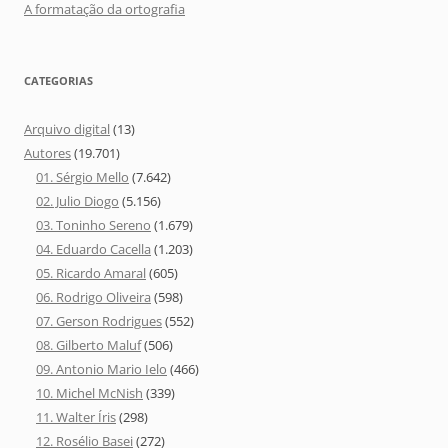
A formatação da ortografia
CATEGORIAS
Arquivo digital
(13)
Autores
(19.701)
01. Sérgio Mello
(7.642)
02. Julio Diogo
(5.156)
03. Toninho Sereno
(1.679)
04. Eduardo Cacella
(1.203)
05. Ricardo Amaral
(605)
06. Rodrigo Oliveira
(598)
07. Gerson Rodrigues
(552)
08. Gilberto Maluf
(506)
09. Antonio Mario Ielo
(466)
10. Michel McNish
(339)
11. Walter Íris
(298)
12. Rosélio Basei
(272)