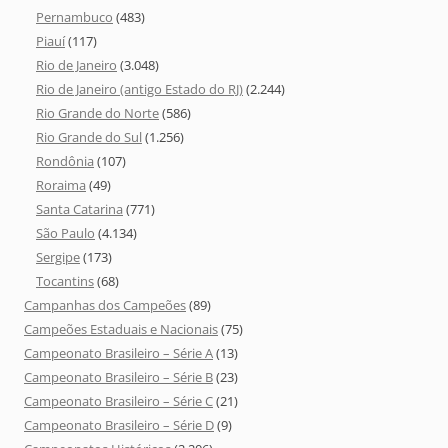
Pernambuco
(483)
Piauí
(117)
Rio de Janeiro
(3.048)
Rio de Janeiro (antigo Estado do RJ)
(2.244)
Rio Grande do Norte
(586)
Rio Grande do Sul
(1.256)
Rondônia
(107)
Roraima
(49)
Santa Catarina
(771)
São Paulo
(4.134)
Sergipe
(173)
Tocantins
(68)
Campanhas dos Campeões
(89)
Campeões Estaduais e Nacionais
(75)
Campeonato Brasileiro – Série A
(13)
Campeonato Brasileiro – Série B
(23)
Campeonato Brasileiro – Série C
(21)
Campeonato Brasileiro – Série D
(9)