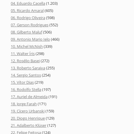
04. Eduardo Cacella
(1.203)
05. Ricardo Amaral
(605)
06. Rodrigo Oliveira
(598)
07. Gerson Rodrigues
(552)
08. Gilberto Maluf
(506)
09. Antonio Mario Ielo
(466)
10. Michel McNish
(339)
11. Walter Íris
(298)
12. Rosélio Basei
(272)
13. Roberto Saraiva
(255)
14. Sergio Santos
(254)
15. Vítor Dias
(219)
16. Rodolfo Stella
(197)
17. Auriel de Almeida
(191)
18. Jorge Farah
(171)
19. Cícero Urbanski
(159)
20. Diogo Henrique
(129)
21. Adalberto Klüser
(127)
22. Felipe Feitosa
(124)