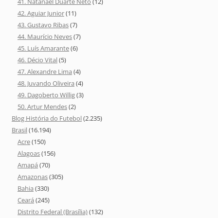
41. Natanael Duarte Neto
(12)
42. Aguiar Junior
(11)
43. Gustavo Ribas
(7)
44. Maurício Neves
(7)
45. Luís Amarante
(6)
46. Décio Vital
(5)
47. Alexandre Lima
(4)
48. Juvando Oliveira
(4)
49. Dagoberto Willig
(3)
50. Artur Mendes
(2)
Blog História do Futebol
(2.235)
Brasil
(16.194)
Acre
(150)
Alagoas
(156)
Amapá
(70)
Amazonas
(305)
Bahia
(330)
Ceará
(245)
Distrito Federal (Brasília)
(132)