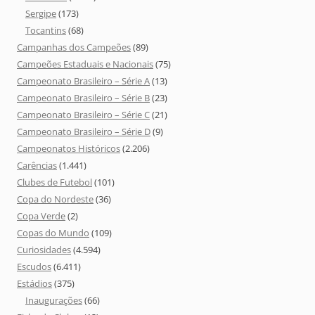
Sergipe
(173)
Tocantins
(68)
Campanhas dos Campeões
(89)
Campeões Estaduais e Nacionais
(75)
Campeonato Brasileiro – Série A
(13)
Campeonato Brasileiro – Série B
(23)
Campeonato Brasileiro – Série C
(21)
Campeonato Brasileiro – Série D
(9)
Campeonatos Históricos
(2.206)
Carências
(1.441)
Clubes de Futebol
(101)
Copa do Nordeste
(36)
Copa Verde
(2)
Copas do Mundo
(109)
Curiosidades
(4.594)
Escudos
(6.411)
Estádios
(375)
Inaugurações
(66)