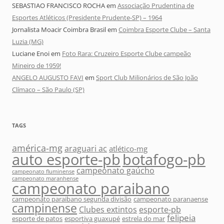
SEBASTIAO FRANCISCO ROCHA
em
Associação Prudentina de
Esportes Atléticos (Presidente Prudente-SP) – 1964
Jornalista Moacir Coimbra Brasil
em
Coimbra Esporte Clube – Santa
Luzia (MG)
Luciane Enoi
em
Foto Rara: Cruzeiro Esporte Clube campeão
Mineiro de 1959!
ANGELO AUGUSTO FAVI
em
Sport Club Milionários de São João
Clímaco – São Paulo (SP)
TAGS
américa-mg
araguari ac
atlético-mg
auto esporte-pb
botafogo-pb
campeonato gaúcho
campeonato fluminense
campeonato maranhense
campeonato paraibano
campeonato paraibano segunda divisão
campeonato paranaense
campinense
Clubes extintos
esporte-pb
felipeia
esporte de patos
esportiva guaxupé
estrela do mar