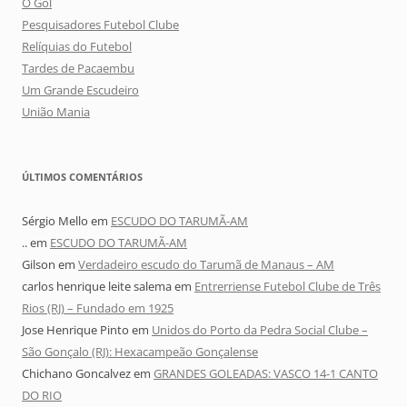
O Gol
Pesquisadores Futebol Clube
Relíquias do Futebol
Tardes de Pacaembu
Um Grande Escudeiro
União Mania
ÚLTIMOS COMENTÁRIOS
Sérgio Mello
em
ESCUDO DO TARUMÃ-AM
..
em
ESCUDO DO TARUMÃ-AM
Gilson
em
Verdadeiro escudo do Tarumã de Manaus – AM
carlos henrique leite salema
em
Entrerriense Futebol Clube de Três
Rios (RJ) – Fundado em 1925
Jose Henrique Pinto
em
Unidos do Porto da Pedra Social Clube –
São Gonçalo (RJ): Hexacampeão Gonçalense
Chichano Goncalvez
em
GRANDES GOLEADAS: VASCO 14-1 CANTO
DO RIO