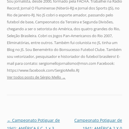
Sou jornalista, desde 2000, formado pela FACHA. Trabalhei na Rádio
Record; Jornal O Fluminense (Niterói-RJ) e Jornal dos Sports (JS), no
Rio de Janeiro-RJ. No JS cobri o esporte amador, passando pelo
futebol de base, Campeonatos da Terceira e Segunda Divisões,
chegando a ser o setorista do América, dos quatro grandes do Rio,
Seleção Brasileira. Cobri os Jogos Pan-Americanos do Rio 2007,
Eliminatórias, entre outros. Também fui colunista no JS, tinha um
Blog no JS. Sou Benemérito do Bonsucesso Futebol Clube. Também
sou vetorizador, pesquisador e historiador do futebol brasileiro! E-
mail para contato: sergiomellojornalismo@msn.com Facebook:
https://www.facebook.com/SergioMello.RJ
Ver todos posts de Sérgio Mello
→
Navegação
←
Campeonato Potiguar de
Campeonato Potiguar de
de
1941: AMÉRICA F.C. 1 x 3
1941: AMÉRICA 2 X 0