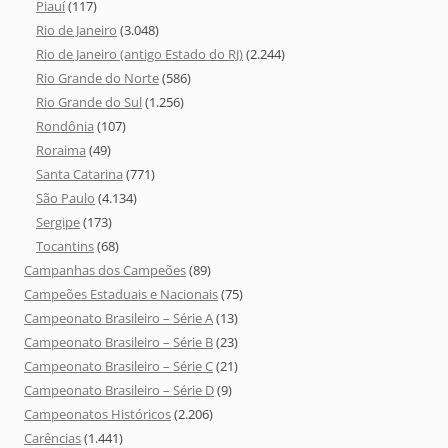
Piauí
(117)
Rio de Janeiro
(3.048)
Rio de Janeiro (antigo Estado do RJ)
(2.244)
Rio Grande do Norte
(586)
Rio Grande do Sul
(1.256)
Rondônia
(107)
Roraima
(49)
Santa Catarina
(771)
São Paulo
(4.134)
Sergipe
(173)
Tocantins
(68)
Campanhas dos Campeões
(89)
Campeões Estaduais e Nacionais
(75)
Campeonato Brasileiro – Série A
(13)
Campeonato Brasileiro – Série B
(23)
Campeonato Brasileiro – Série C
(21)
Campeonato Brasileiro – Série D
(9)
Campeonatos Históricos
(2.206)
Carências
(1.441)