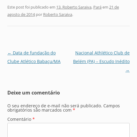
Este post foi publicado em
13. Roberto Saraiva
,
Pará
em
21 de
agosto de 2014
por
Roberto Saraiva
.
Navegação
←
Data de fundação do
Nacional Athlético Club de
de
Clube Atlético Babaçu/MA
Belém (PA) – Escudo Inédito
posts
→
Deixe um comentário
O seu endereço de e-mail não será publicado.
Campos
obrigatórios são marcados com
*
Comentário
*