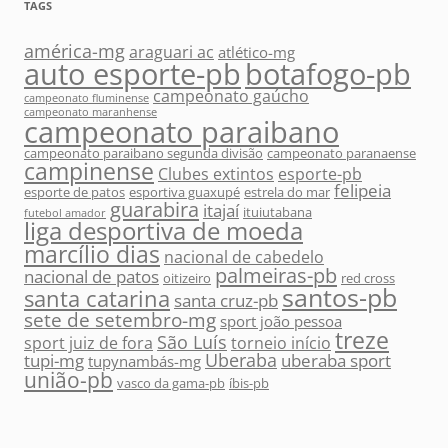
TAGS
américa-mg
araguari ac
atlético-mg
auto esporte-pb
botafogo-pb
campeonato gaúcho
campeonato fluminense
campeonato maranhense
campeonato paraibano
campeonato paraibano segunda divisão
campeonato paranaense
campinense
Clubes extintos
esporte-pb
felipeia
esporte de patos
esportiva guaxupé
estrela do mar
guarabira
itajaí
ituiutabana
futebol amador
liga desportiva de moeda
marcílio dias
nacional de cabedelo
palmeiras-pb
nacional de patos
oitizeiro
red cross
santos-pb
santa catarina
santa cruz-pb
sete de setembro-mg
sport joão pessoa
treze
São Luís
sport juiz de fora
torneio início
Uberaba
tupi-mg
uberaba sport
tupynambás-mg
união-pb
vasco da gama-pb
íbis-pb