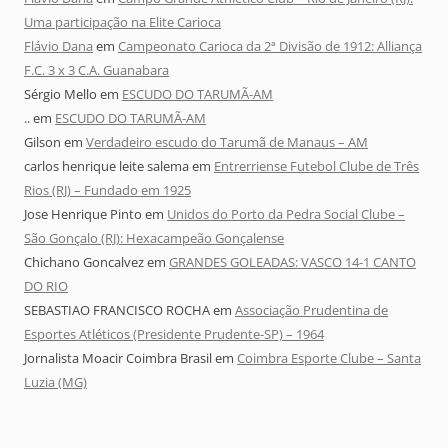
Uma participação na Elite Carioca
Flávio Dana
em
Campeonato Carioca da 2ª Divisão de 1912: Alliança
F.C. 3 x 3 C.A. Guanabara
Sérgio Mello
em
ESCUDO DO TARUMÃ-AM
..
em
ESCUDO DO TARUMÃ-AM
Gilson
em
Verdadeiro escudo do Tarumã de Manaus – AM
carlos henrique leite salema
em
Entrerriense Futebol Clube de Três
Rios (RJ) – Fundado em 1925
Jose Henrique Pinto
em
Unidos do Porto da Pedra Social Clube –
São Gonçalo (RJ): Hexacampeão Gonçalense
Chichano Goncalvez
em
GRANDES GOLEADAS: VASCO 14-1 CANTO
DO RIO
SEBASTIAO FRANCISCO ROCHA
em
Associação Prudentina de
Esportes Atléticos (Presidente Prudente-SP) – 1964
Jornalista Moacir Coimbra Brasil
em
Coimbra Esporte Clube – Santa
Luzia (MG)