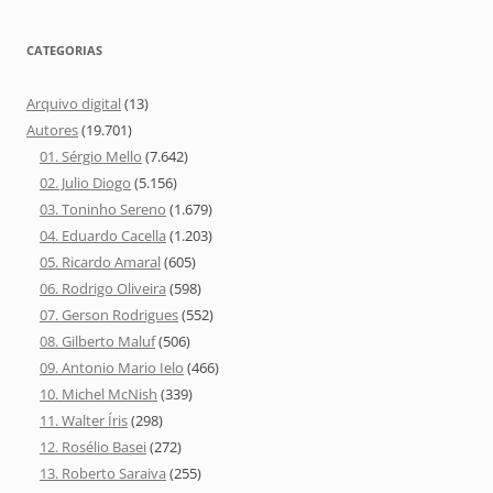
CATEGORIAS
Arquivo digital
(13)
Autores
(19.701)
01. Sérgio Mello
(7.642)
02. Julio Diogo
(5.156)
03. Toninho Sereno
(1.679)
04. Eduardo Cacella
(1.203)
05. Ricardo Amaral
(605)
06. Rodrigo Oliveira
(598)
07. Gerson Rodrigues
(552)
08. Gilberto Maluf
(506)
09. Antonio Mario Ielo
(466)
10. Michel McNish
(339)
11. Walter Íris
(298)
12. Rosélio Basei
(272)
13. Roberto Saraiva
(255)