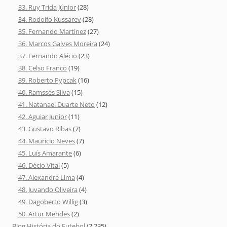
33. Ruy Trida Júnior
(28)
34. Rodolfo Kussarev
(28)
35. Fernando Martinez
(27)
36. Marcos Galves Moreira
(24)
37. Fernando Alécio
(23)
38. Celso Franco
(19)
39. Roberto Pypcak
(16)
40. Ramssés Silva
(15)
41. Natanael Duarte Neto
(12)
42. Aguiar Junior
(11)
43. Gustavo Ribas
(7)
44. Maurício Neves
(7)
45. Luís Amarante
(6)
46. Décio Vital
(5)
47. Alexandre Lima
(4)
48. Juvando Oliveira
(4)
49. Dagoberto Willig
(3)
50. Artur Mendes
(2)
Blog História do Futebol
(2.235)