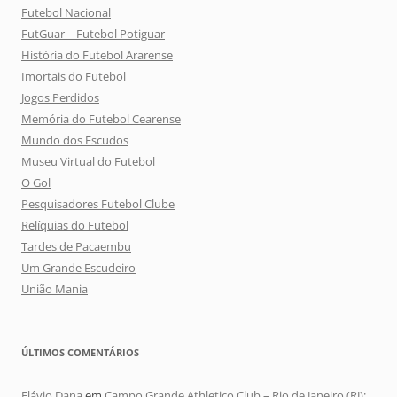
Futebol Nacional
FutGuar – Futebol Potiguar
História do Futebol Ararense
Imortais do Futebol
Jogos Perdidos
Memória do Futebol Cearense
Mundo dos Escudos
Museu Virtual do Futebol
O Gol
Pesquisadores Futebol Clube
Relíquias do Futebol
Tardes de Pacaembu
Um Grande Escudeiro
União Mania
ÚLTIMOS COMENTÁRIOS
Flávio Dana
em
Campo Grande Athletico Club – Rio de Janeiro (RJ):