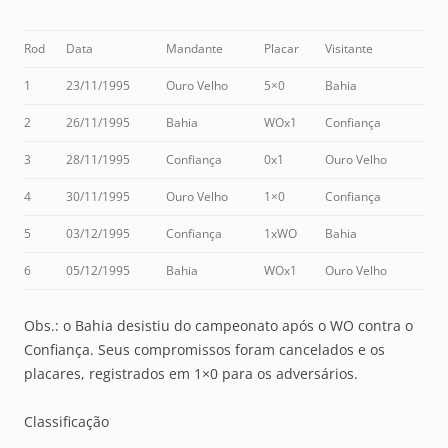
Rod
Data
Mandante
Placar
Visitante
1
23/11/1995
Ouro Velho
5×0
Bahia
2
26/11/1995
Bahia
WOx1
Confiança
3
28/11/1995
Confiança
0x1
Ouro Velho
4
30/11/1995
Ouro Velho
1×0
Confiança
5
03/12/1995
Confiança
1xWO
Bahia
6
05/12/1995
Bahia
WOx1
Ouro Velho
Obs.: o Bahia desistiu do campeonato após o WO contra o
Confiança. Seus compromissos foram cancelados e os
placares, registrados em 1×0 para os adversários.
Classificação