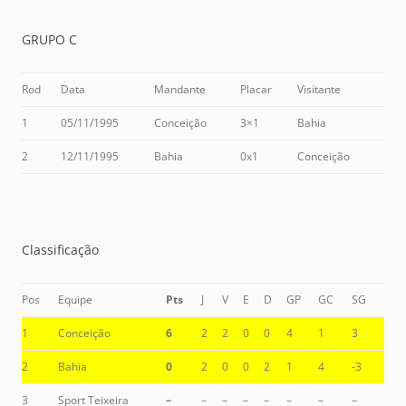
GRUPO C
Rod
Data
Mandante
Placar
Visitante
1
05/11/1995
Conceição
3×1
Bahia
2
12/11/1995
Bahia
0x1
Conceição
Classificação
Pos
Equipe
Pts
J
V
E
D
GP
GC
SG
1
Conceição
6
2
2
0
0
4
1
3
2
Bahia
0
2
0
0
2
1
4
-3
3
Sport Teixeira
–
–
–
–
–
–
–
–