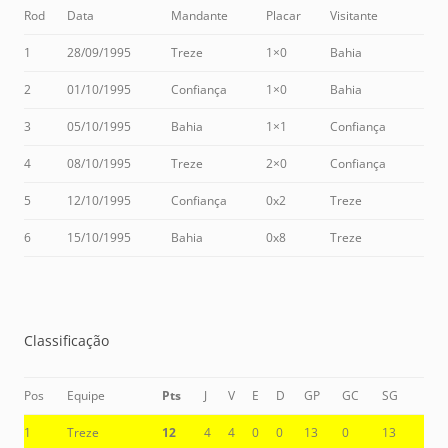
Rod
Data
Mandante
Placar
Visitante
1
28/09/1995
Treze
1×0
Bahia
2
01/10/1995
Confiança
1×0
Bahia
3
05/10/1995
Bahia
1×1
Confiança
4
08/10/1995
Treze
2×0
Confiança
5
12/10/1995
Confiança
0x2
Treze
6
15/10/1995
Bahia
0x8
Treze
Classificação
Pos
Equipe
Pts
J
V
E
D
GP
GC
SG
1
Treze
12
4
4
0
0
13
0
13