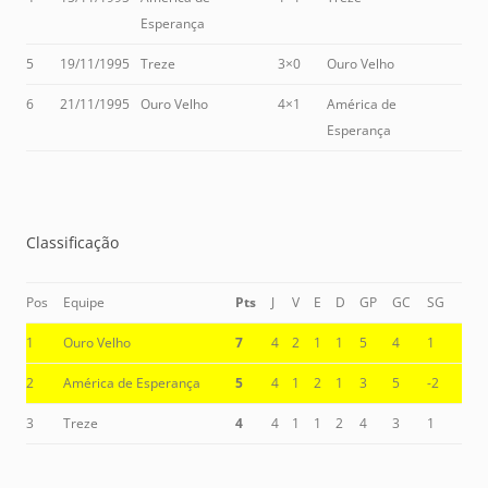
Esperança
5
19/11/1995
Treze
3×0
Ouro Velho
6
21/11/1995
Ouro Velho
4×1
América de
Esperança
Classificação
Pos
Equipe
Pts
J
V
E
D
GP
GC
SG
1
Ouro Velho
7
4
2
1
1
5
4
1
2
América de Esperança
5
4
1
2
1
3
5
-2
3
Treze
4
4
1
1
2
4
3
1