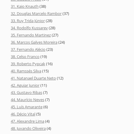
31. Kaio Knauth
(38)
32. Douglas Marcelo Rambor
(37)
33. Ruy Trida Júnior
(28)
34. Rodolfo Kussarev
(28)
35. Fernando Martinez
(27)
36. Marcos Galves Moreira
(24)
37. Fernando Alécio
(23)
38. Celso Franco
(19)
39. Roberto Pypcak
(16)
40. Ramssés Silva
(15)
41. Natanael Duarte Neto
(12)
42. Aguiar Junior
(11)
43. Gustavo Ribas
(7)
44. Maurício Neves
(7)
45. Luís Amarante
(6)
46. Décio Vital
(5)
47. Alexandre Lima
(4)
48. Juvando Oliveira
(4)