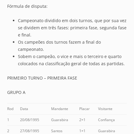
Fórmula de disputa:
Campeonato dividido em dois turnos, que por sua vez
se dividem em três fases: primeira fase, segunda fase
e final.
Os campeões dos turnos fazem a final do
campeonato.
Sobem o campeão, o vice e mais o terceiro e quarto
colocados na classificação geral de todas as partidas.
PRIMEIRO TURNO – PRIMEIRA FASE
GRUPO A
Rod
Data
Mandante
Placar
Visitante
1
20/08/1995
Guarabira
2×1
Confiança
2
27/08/1995
Santos
1×1
Guarabira