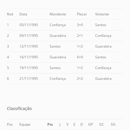
Rod
Data
Mandante
Placar
Visitante
1
05/11/1995
Confiança
3×0
Santos
2
09/11/1995
Guarabira
2×1
Confiança
3
12/11/1995
Santos
1×2
Guarabira
4
16/11/1995
Guarabira
6×0
Santos
5
19/11/1995
Santos
1×2
Confiança
6
21/11/1995
Confiança
2×2
Guarabira
Classificação
Pos
Equipe
Pts
J
V
E
D
GP
GC
SG