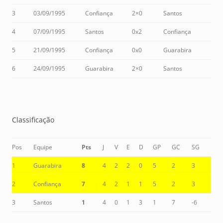
3
03/09/1995
Confiança
2×0
Santos
4
07/09/1995
Santos
0x2
Confiança
5
21/09/1995
Confiança
0x0
Guarabira
6
24/09/1995
Guarabira
2×0
Santos
Classificação
Pos
Equipe
Pts
J
V
E
D
GP
GC
SG
1
Guarabira
8
4
2
2
0
5
2
3
2
Confiança
7
4
2
1
1
5
2
3
3
Santos
1
4
0
1
3
1
7
-6