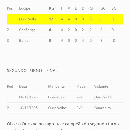
Pos
Equipe
Pts
J
V
E
D
GP
GC
SG
1
Ouro Velho
12
4
4
0
0
8
0
8
2
Confiança
6
4
2
0
2
2
2
0
3
Bahia
0
4
0
0
4
0
8
-8
SEGUNDO TURNO – FINAL
Rod
Data
Mandante
Placar
Visitante
1
08/12/1995
Guarabira
2×2
Ouro Velho
2
10/12/1995
Ouro Velho
0x0
Guarabira
Obs.: o Ouro Velho sagrou-se campeão do segundo turno