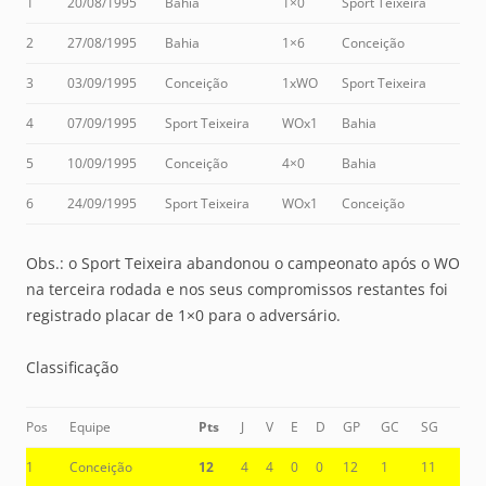
1
20/08/1995
Bahia
1×0
Sport Teixeira
2
27/08/1995
Bahia
1×6
Conceição
3
03/09/1995
Conceição
1xWO
Sport Teixeira
4
07/09/1995
Sport Teixeira
WOx1
Bahia
5
10/09/1995
Conceição
4×0
Bahia
6
24/09/1995
Sport Teixeira
WOx1
Conceição
Obs.: o Sport Teixeira abandonou o campeonato após o WO
na terceira rodada e nos seus compromissos restantes foi
registrado placar de 1×0 para o adversário.
Classificação
Pos
Equipe
Pts
J
V
E
D
GP
GC
SG
1
Conceição
12
4
4
0
0
12
1
11