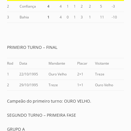
2
Confiança
4
4
1
1
2
2
5
-3
3
Bahia
1
4
0
1
3
1
11
-10
PRIMEIRO TURNO – FINAL
Rod
Data
Mandante
Placar
Visitante
1
22/10/1995
Ouro Velho
2×1
Treze
2
29/10/1995
Treze
1×1
Ouro Velho
Campeão do primeiro turno: OURO VELHO.
SEGUNDO TURNO – PRIMEIRA FASE
GRUPO A