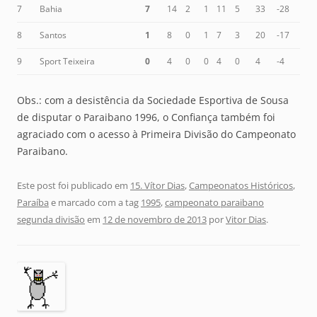
7
Bahia
7
14
2
1
11
5
33
-28
8
Santos
1
8
0
1
7
3
20
-17
9
Sport Teixeira
0
4
0
0
4
0
4
-4
Obs.: com a desistência da Sociedade Esportiva de Sousa
de disputar o Paraibano 1996, o Confiança também foi
agraciado com o acesso à Primeira Divisão do Campeonato
Paraibano.
Este post foi publicado em
15. Vítor Dias
,
Campeonatos Históricos
,
Paraíba
e marcado com a tag
1995
,
campeonato paraibano
segunda divisão
em
12 de novembro de 2013
por
Vitor Dias
.