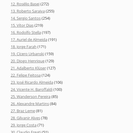
12. Rosélio Basei
(272)
13. Roberto Saraiva
(255)
14. Sergio Santos
(254)
15. Vítor Dias
(219)
16. Rodolfo Stella
(197)
17. Auriel de Almeida
(191)
18. Jorge Farah
(171)
19. Cícero Urbanski
(159)
20. Diogo Henrique
(129)
21. Adalberto Klüser
(127)
22. Felipe Feitosa
(124)
23. José Ricardo Almeida
(106)
24. Vicente H. Baroffaldi
(100)
25. Wanderson Pereira
(85)
26. Alexandre Martins
(84)
27. Braz Leme
(81)
28. Gilvanir Alves
(78)
29. Jorge Costa
(71)
30. Claudio Freati
(51)