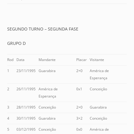
SEGUNDO TURNO – SEGUNDA FASE
GRUPO D
Rod
Data
Mandante
Placar
Visitante
1
23/11/1995
Guarabira
2×0
América de
Esperança
2
26/11/1995
América de
0x1
Conceição
Esperança
3
28/11/1995
Conceição
2×0
Guarabira
4
30/11/1995
Guarabira
3×2
Conceição
5
03/12/1995
Conceição
0x0
América de