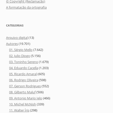
© Copyright (Reclamação)
A formatação da ortografia
CATEGORIAS
Arquivo digital
(13)
Autores
(19.701)
01. Sérgio Mello
(7.642)
02. Julio Diogo
(5.156)
03. Toninho Sereno
(1.679)
04. Eduardo Cacella
(1.203)
05. Ricardo Amaral
(605)
06. Rodrigo Oliveira
(598)
07. Gerson Rodrigues
(552)
08. Gilberto Maluf
(506)
09. Antonio Mario Ielo
(466)
10. Michel McNish
(339)
11. Walter Íris
(298)