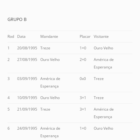
GRUPO B
Rod
Data
Mandante
Placar
Visitante
1
20/08/1995
Treze
1×0
Ouro Velho
2
27/08/1995
Ouro Velho
2×0
América de
Esperança
3
03/09/1995
América de
0x0
Treze
Esperança
4
10/09/1995
Ouro Velho
3×1
Treze
5
21/09/1995
Treze
3×1
América de
Esperança
6
24/09/1995
América de
1×0
Ouro Velho
Esperança