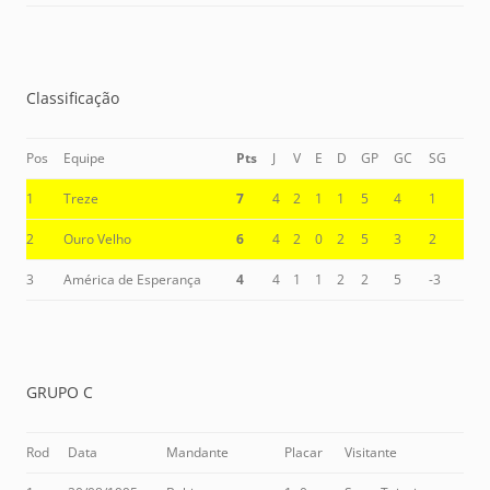
Classificação
Pos
Equipe
Pts
J
V
E
D
GP
GC
SG
1
Treze
7
4
2
1
1
5
4
1
2
Ouro Velho
6
4
2
0
2
5
3
2
3
América de Esperança
4
4
1
1
2
2
5
-3
GRUPO C
Rod
Data
Mandante
Placar
Visitante