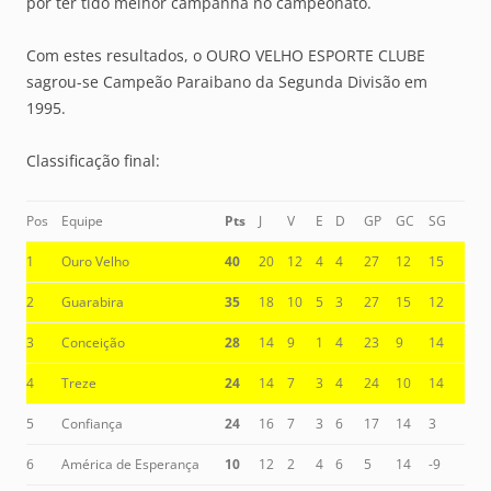
por ter tido melhor campanha no campeonato.
Com estes resultados, o OURO VELHO ESPORTE CLUBE
sagrou-se Campeão Paraibano da Segunda Divisão em
1995.
Classificação final:
Pos
Equipe
Pts
J
V
E
D
GP
GC
SG
1
Ouro Velho
40
20
12
4
4
27
12
15
2
Guarabira
35
18
10
5
3
27
15
12
3
Conceição
28
14
9
1
4
23
9
14
4
Treze
24
14
7
3
4
24
10
14
5
Confiança
24
16
7
3
6
17
14
3
6
América de Esperança
10
12
2
4
6
5
14
-9