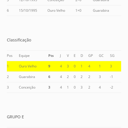
6
15/10/1995
Ouro Velho
1×0
Guarabira
Classificação
Pos
Equipe
Pts
J
V
E
D
GP
GC
SG
1
Ouro Velho
9
4
3
0
1
4
1
3
2
Guarabira
6
4
2
0
2
2
3
-1
3
Conceição
3
4
1
0
3
2
4
-2
GRUPO E