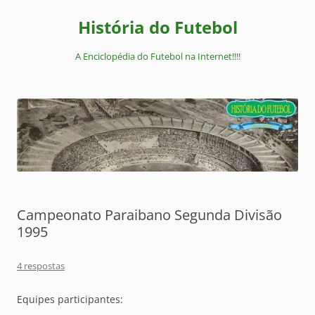
Pular
para
História do Futebol
o
conteúdo
A Enciclopédia do Futebol na Internet!!!!
Campeonato Paraibano Segunda Divisão
1995
4 respostas
Equipes participantes: