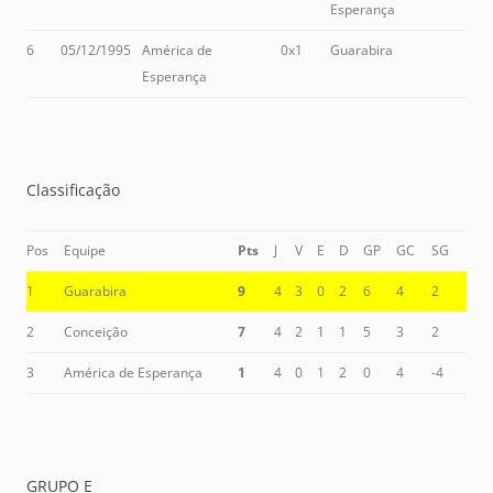
Esperança
6
05/12/1995
América de
0x1
Guarabira
Esperança
Classificação
Pos
Equipe
Pts
J
V
E
D
GP
GC
SG
1
Guarabira
9
4
3
0
2
6
4
2
2
Conceição
7
4
2
1
1
5
3
2
3
América de Esperança
1
4
0
1
2
0
4
-4
GRUPO E