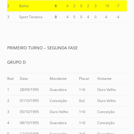
2
Bahia
6
4
2
0
2
3
10
-7
3
Sport Teixeira
0
4
0
0
4
0
4
-4
PRIMEIRO TURNO – SEGUNDA FASE
GRUPO D
Rod
Data
Mandante
Placar
Visitante
1
28/09/1995
Guarabira
1×0
Ouro Velho
2
01/10/1995
Conceição
0x2
Ouro Velho
3
05/10/1995
Ouro Velho
1×0
Conceição
4
08/10/1995
Guarabira
1×0
Conceição
5
12/10/1995
Conceição
2×0
Guarabira