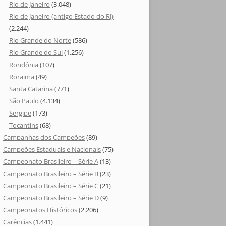
Rio de Janeiro
(3.048)
Rio de Janeiro (antigo Estado do RJ)
(2.244)
Rio Grande do Norte
(586)
Rio Grande do Sul
(1.256)
Rondônia
(107)
Roraima
(49)
Santa Catarina
(771)
São Paulo
(4.134)
Sergipe
(173)
Tocantins
(68)
Campanhas dos Campeões
(89)
Campeões Estaduais e Nacionais
(75)
Campeonato Brasileiro – Série A
(13)
Campeonato Brasileiro – Série B
(23)
Campeonato Brasileiro – Série C
(21)
Campeonato Brasileiro – Série D
(9)
Campeonatos Históricos
(2.206)
Carências
(1.441)