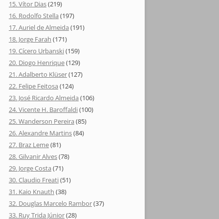
15. Vítor Dias
(219)
16. Rodolfo Stella
(197)
17. Auriel de Almeida
(191)
18. Jorge Farah
(171)
19. Cícero Urbanski
(159)
20. Diogo Henrique
(129)
21. Adalberto Klüser
(127)
22. Felipe Feitosa
(124)
23. José Ricardo Almeida
(106)
24. Vicente H. Baroffaldi
(100)
25. Wanderson Pereira
(85)
26. Alexandre Martins
(84)
27. Braz Leme
(81)
28. Gilvanir Alves
(78)
29. Jorge Costa
(71)
30. Claudio Freati
(51)
31. Kaio Knauth
(38)
32. Douglas Marcelo Rambor
(37)
33. Ruy Trida Júnior
(28)