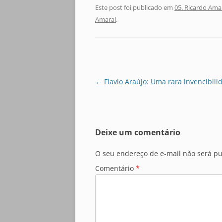
Este post foi publicado em
05. Ricardo Ama
Amaral
.
Navegação
←
Flavio Araújo: Uma rara invencibili
de
posts
Deixe um comentário
O seu endereço de e-mail não será pu
Comentário
*