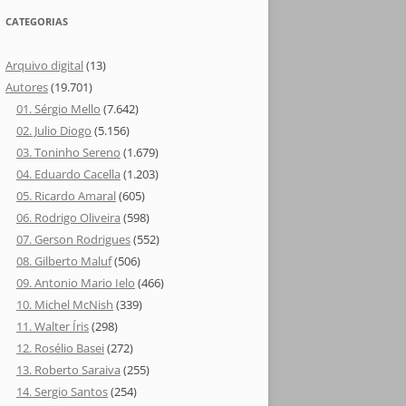
CATEGORIAS
Arquivo digital
(13)
Autores
(19.701)
01. Sérgio Mello
(7.642)
02. Julio Diogo
(5.156)
03. Toninho Sereno
(1.679)
04. Eduardo Cacella
(1.203)
05. Ricardo Amaral
(605)
06. Rodrigo Oliveira
(598)
07. Gerson Rodrigues
(552)
08. Gilberto Maluf
(506)
09. Antonio Mario Ielo
(466)
10. Michel McNish
(339)
11. Walter Íris
(298)
12. Rosélio Basei
(272)
13. Roberto Saraiva
(255)
14. Sergio Santos
(254)