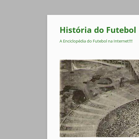
Pular
para
o
História do Futebol
conteúdo
A Enciclopédia do Futebol na Internet!!!!