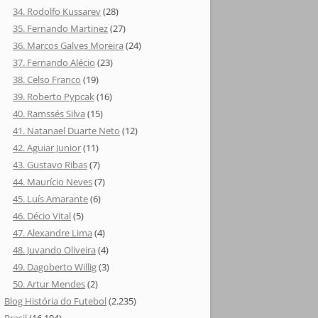
34. Rodolfo Kussarev
(28)
35. Fernando Martinez
(27)
36. Marcos Galves Moreira
(24)
37. Fernando Alécio
(23)
38. Celso Franco
(19)
39. Roberto Pypcak
(16)
40. Ramssés Silva
(15)
41. Natanael Duarte Neto
(12)
42. Aguiar Junior
(11)
43. Gustavo Ribas
(7)
44. Maurício Neves
(7)
45. Luís Amarante
(6)
46. Décio Vital
(5)
47. Alexandre Lima
(4)
48. Juvando Oliveira
(4)
49. Dagoberto Willig
(3)
50. Artur Mendes
(2)
Blog História do Futebol
(2.235)