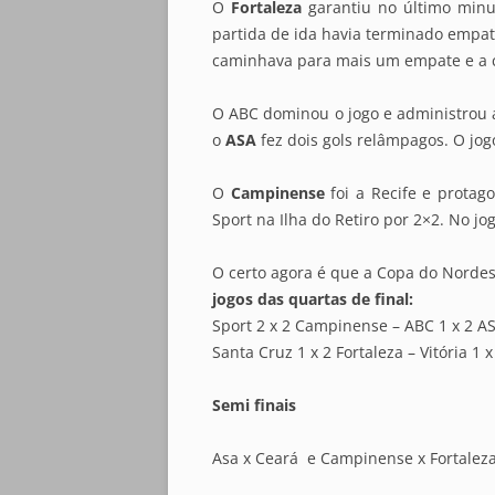
O
Fortaleza
garantiu no último minu
partida de ida havia terminado empat
caminhava para mais um empate e a cl
O ABC dominou o jogo e administrou a
o
ASA
fez dois gols relâmpagos. O jog
O
Campinense
foi a Recife e prota
Sport na Ilha do Retiro por 2×2. No j
O certo agora é que a Copa do Norde
jogos das quartas de final:
Sport 2 x 2 Campinense – ABC 1 x 2 A
Santa Cruz 1 x 2 Fortaleza – Vitória 1 
Semi finais
Asa x Ceará e Campinense x Fortalez