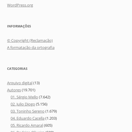
WordPress.org
INFORMAÇÕES
© Copyright (Reclamação)
A formatação da ortografia
CATEGORIAS
Arquivo digital
(13)
Autores
(19.701)
01. Sérgio Mello
(7.642)
02. Julio Diogo
(5.156)
03. Toninho Sereno
(1.679)
04. Eduardo Cacella
(1.203)
05. Ricardo Amaral
(605)