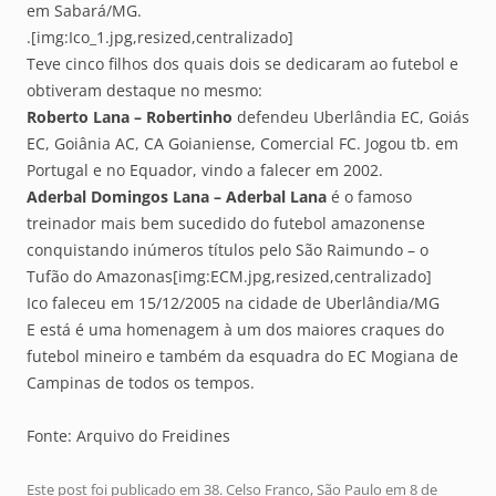
em Sabará/MG.
.[img:Ico_1.jpg,resized,centralizado]
Teve cinco filhos dos quais dois se dedicaram ao futebol e
obtiveram destaque no mesmo:
Roberto Lana – Robertinho
defendeu Uberlândia EC, Goiás
EC, Goiânia AC, CA Goianiense, Comercial FC. Jogou tb. em
Portugal e no Equador, vindo a falecer em 2002.
Aderbal Domingos Lana – Aderbal Lana
é o famoso
treinador mais bem sucedido do futebol amazonense
conquistando inúmeros títulos pelo São Raimundo – o
Tufão do Amazonas[img:ECM.jpg,resized,centralizado]
Ico faleceu em 15/12/2005 na cidade de Uberlândia/MG
E está é uma homenagem à um dos maiores craques do
futebol mineiro e também da esquadra do EC Mogiana de
Campinas de todos os tempos.
Fonte: Arquivo do Freidines
Este post foi publicado em
38. Celso Franco
,
São Paulo
em
8 de