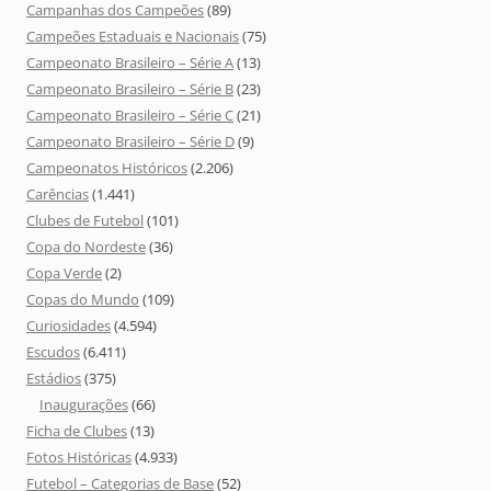
Campanhas dos Campeões
(89)
Campeões Estaduais e Nacionais
(75)
Campeonato Brasileiro – Série A
(13)
Campeonato Brasileiro – Série B
(23)
Campeonato Brasileiro – Série C
(21)
Campeonato Brasileiro – Série D
(9)
Campeonatos Históricos
(2.206)
Carências
(1.441)
Clubes de Futebol
(101)
Copa do Nordeste
(36)
Copa Verde
(2)
Copas do Mundo
(109)
Curiosidades
(4.594)
Escudos
(6.411)
Estádios
(375)
Inaugurações
(66)
Ficha de Clubes
(13)
Fotos Históricas
(4.933)
Futebol – Categorias de Base
(52)