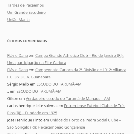
Tardes de Pacaembu
Um Grande Escudeiro
União Mania
ÚLTIMOS COMENTÁRIOS
Flávio Dana
em
Campo Grande Athletico Club – Rio de Janeiro (RJ):
Uma participação na Elite Carioca
Flávio Dana
em
Campeonato Carioca da 2ª Divisão de 1912: Alliança
F.C. 3 x 3 C.A. Guanabara
Sérgio Mello
em
ESCUDO DO TARUMÃ-AM
..
em
ESCUDO DO TARUMÃ-AM
Gilson
em
Verdadeiro escudo do Tarumã de Manaus – AM
carlos henrique leite salema
em
Entrerriense Futebol Clube de Três
Rios (RJ) – Fundado em 1925
Jose Henrique Pinto
em
Unidos do Porto da Pedra Social Clube –
São Gonçalo (RJ): Hexacampeão Gonçalense