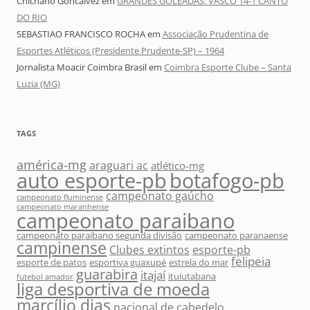
Chichano Goncalvez
em
GRANDES GOLEADAS: VASCO 14-1 CANTO
DO RIO
SEBASTIAO FRANCISCO ROCHA
em
Associação Prudentina de
Esportes Atléticos (Presidente Prudente-SP) – 1964
Jornalista Moacir Coimbra Brasil
em
Coimbra Esporte Clube – Santa
Luzia (MG)
TAGS
américa-mg
araguari ac
atlético-mg
auto esporte-pb
botafogo-pb
campeonato gaúcho
campeonato fluminense
campeonato maranhense
campeonato paraibano
campeonato paraibano segunda divisão
campeonato paranaense
campinense
Clubes extintos
esporte-pb
felipeia
esporte de patos
esportiva guaxupé
estrela do mar
guarabira
itajaí
ituiutabana
futebol amador
liga desportiva de moeda
marcílio dias
nacional de cabedelo