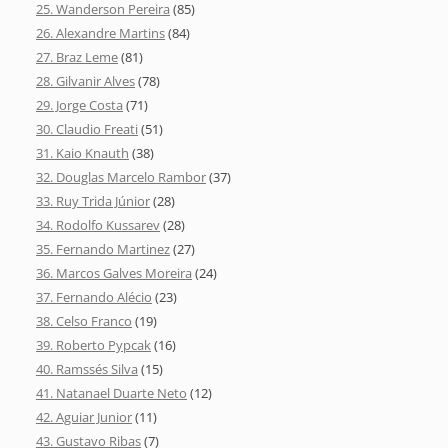
25. Wanderson Pereira
(85)
26. Alexandre Martins
(84)
27. Braz Leme
(81)
28. Gilvanir Alves
(78)
29. Jorge Costa
(71)
30. Claudio Freati
(51)
31. Kaio Knauth
(38)
32. Douglas Marcelo Rambor
(37)
33. Ruy Trida Júnior
(28)
34. Rodolfo Kussarev
(28)
35. Fernando Martinez
(27)
36. Marcos Galves Moreira
(24)
37. Fernando Alécio
(23)
38. Celso Franco
(19)
39. Roberto Pypcak
(16)
40. Ramssés Silva
(15)
41. Natanael Duarte Neto
(12)
42. Aguiar Junior
(11)
43. Gustavo Ribas
(7)