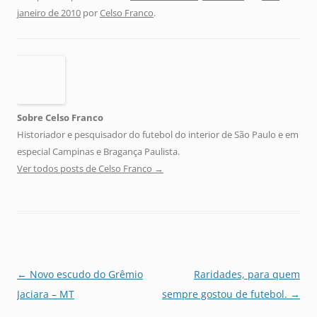
janeiro de 2010
por
Celso Franco
.
Sobre Celso Franco
Historiador e pesquisador do futebol do interior de São Paulo e em
especial Campinas e Bragança Paulista.
Ver todos posts de Celso Franco
→
Navegação
←
Novo escudo do Grêmio
Raridades, para quem
de
Jaciara – MT
sempre gostou de futebol.
→
posts