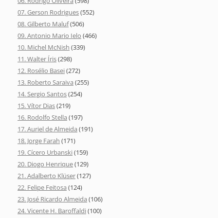
06. Rodrigo Oliveira
(598)
07. Gerson Rodrigues
(552)
08. Gilberto Maluf
(506)
09. Antonio Mario Ielo
(466)
10. Michel McNish
(339)
11. Walter Íris
(298)
12. Rosélio Basei
(272)
13. Roberto Saraiva
(255)
14. Sergio Santos
(254)
15. Vítor Dias
(219)
16. Rodolfo Stella
(197)
17. Auriel de Almeida
(191)
18. Jorge Farah
(171)
19. Cícero Urbanski
(159)
20. Diogo Henrique
(129)
21. Adalberto Klüser
(127)
22. Felipe Feitosa
(124)
23. José Ricardo Almeida
(106)
24. Vicente H. Baroffaldi
(100)