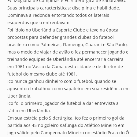
EC Mogiana de Campinas e EC Siderúrgica de Sabará/MG.
Suas principais caracteristicas: disciplina e habilidade.
Dominava a redonda entortando todos os laterais
esquerdos que o enfrentavam.
Foi ídolo no Uberlândia Esporte Clube e teve na época
propostas para defender grandes clubes do futebol
brasileiro como Palmeiras, Flamengo, Guarani e São Paulo;
mas o medo de viajar de avião o fez permanecer jogando e
treinando equipes de Uberlândia até encerrar a carreira
em 1961 no Vasco da Gama desta cidade e de diretor de
futebol do mesmo clube até 1981.
Ico nunca ganhou dinheiro com o futebol, quando se
aposentou trabalhou como sapateiro em sua residência em
Uberlândia.
Ico foi o primeiro jogador de futebol a dar entrevista a
rádio em Uberlândia.
Em sua estréia pelo Siderúrgica, Ico fez o primeiro gol da
partida aos 45´no goleiro Kafunga do Atlético Mineiro em
jogo válido pelo Campeonato Mineiro no estádio Praia do Ó