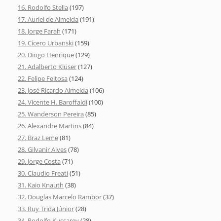
16. Rodolfo Stella
(197)
17. Auriel de Almeida
(191)
18. Jorge Farah
(171)
19. Cícero Urbanski
(159)
20. Diogo Henrique
(129)
21. Adalberto Klüser
(127)
22. Felipe Feitosa
(124)
23. José Ricardo Almeida
(106)
24. Vicente H. Baroffaldi
(100)
25. Wanderson Pereira
(85)
26. Alexandre Martins
(84)
27. Braz Leme
(81)
28. Gilvanir Alves
(78)
29. Jorge Costa
(71)
30. Claudio Freati
(51)
31. Kaio Knauth
(38)
32. Douglas Marcelo Rambor
(37)
33. Ruy Trida Júnior
(28)
34. Rodolfo Kussarev
(28)