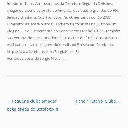
futebol de base, Campeonatos da Terceira e Segunda Divisões,
chegando a ser o setorista do América, dos quatro grandes do Rio,
Seleção Brasileira. Cobri os Jogos Pan-Americanos do Rio 2007,
Eliminatórias, entre outros. Também fui colunista no JS, tinha um
Blog no JS. Sou Benemérito do Bonsucesso Futebol Clube. Também
sou vetorizador, pesquisador e historiador do futebol brasileiro! E-
mail para contato: sergiomellojornalismo@msn.com Facebook:
https://www.facebook.com/SergioMello.RJ
Ver todos posts de Sérgio Mello
→
Navegação
←
Pequeno clube amador
Panair Futebol Clube
→
de
paga divida do Botafogo-RJ
posts