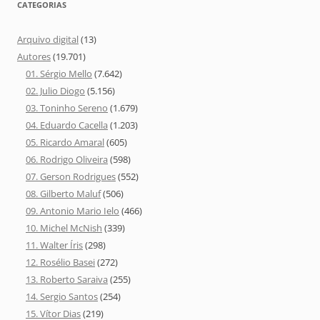
CATEGORIAS
Arquivo digital
(13)
Autores
(19.701)
01. Sérgio Mello
(7.642)
02. Julio Diogo
(5.156)
03. Toninho Sereno
(1.679)
04. Eduardo Cacella
(1.203)
05. Ricardo Amaral
(605)
06. Rodrigo Oliveira
(598)
07. Gerson Rodrigues
(552)
08. Gilberto Maluf
(506)
09. Antonio Mario Ielo
(466)
10. Michel McNish
(339)
11. Walter Íris
(298)
12. Rosélio Basei
(272)
13. Roberto Saraiva
(255)
14. Sergio Santos
(254)
15. Vítor Dias
(219)