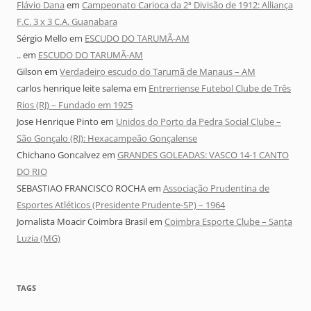
Flávio Dana
em
Campeonato Carioca da 2ª Divisão de 1912: Alliança
F.C. 3 x 3 C.A. Guanabara
Sérgio Mello
em
ESCUDO DO TARUMÃ-AM
..
em
ESCUDO DO TARUMÃ-AM
Gilson
em
Verdadeiro escudo do Tarumã de Manaus – AM
carlos henrique leite salema
em
Entrerriense Futebol Clube de Três
Rios (RJ) – Fundado em 1925
Jose Henrique Pinto
em
Unidos do Porto da Pedra Social Clube –
São Gonçalo (RJ): Hexacampeão Gonçalense
Chichano Goncalvez
em
GRANDES GOLEADAS: VASCO 14-1 CANTO
DO RIO
SEBASTIAO FRANCISCO ROCHA
em
Associação Prudentina de
Esportes Atléticos (Presidente Prudente-SP) – 1964
Jornalista Moacir Coimbra Brasil
em
Coimbra Esporte Clube – Santa
Luzia (MG)
TAGS