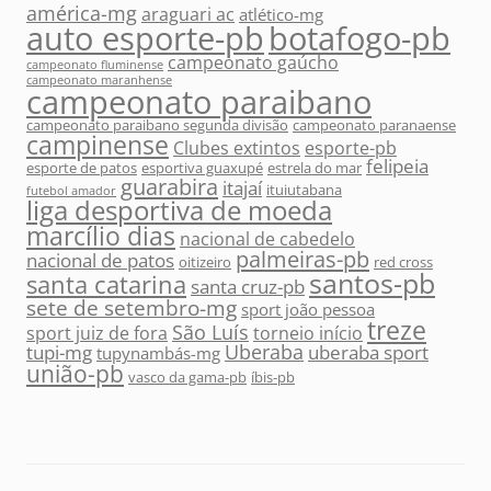
américa-mg
araguari ac
atlético-mg
auto esporte-pb
botafogo-pb
campeonato gaúcho
campeonato fluminense
campeonato maranhense
campeonato paraibano
campeonato paraibano segunda divisão
campeonato paranaense
campinense
Clubes extintos
esporte-pb
felipeia
esporte de patos
esportiva guaxupé
estrela do mar
guarabira
itajaí
ituiutabana
futebol amador
liga desportiva de moeda
marcílio dias
nacional de cabedelo
palmeiras-pb
nacional de patos
oitizeiro
red cross
santos-pb
santa catarina
santa cruz-pb
sete de setembro-mg
sport joão pessoa
treze
São Luís
sport juiz de fora
torneio início
Uberaba
tupi-mg
uberaba sport
tupynambás-mg
união-pb
vasco da gama-pb
íbis-pb