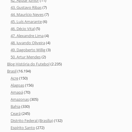
42. Aguiar Junior
(11)
43. Gustavo Ribas
(7)
44. Maurício Neves
(7)
45. Luís Amarante
(6)
46. Décio Vital
(5)
47. Alexandre Lima
(4)
48. Juvando Oliveira
(4)
49. Dagoberto Willig
(3)
50. Artur Mendes
(2)
Blog História do Futebol
(2.235)
Brasil
(16.194)
Acre
(150)
Alagoas
(156)
Amapá
(70)
Amazonas
(305)
Bahia
(330)
Ceará
(245)
Distrito Federal (Brasília)
(132)
Espírito Santo
(272)