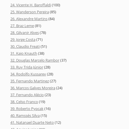
24. Vicente H. Baroffaldi
(100)
25. Wanderson Pereira
(85)
26. Alexandre Martins
(84)
27. Braz Leme
(81)
28. Gilvanir Alves
(78)
29. Jorge Costa
(71)
30. Claudio Freati
(51)
31. Kaio Knauth
(38)
32. Douglas Marcelo Rambor
(37)
33. Ruy Trida Júnior
(28)
34. Rodolfo Kussarev
(28)
35. Fernando Martinez
(27)
36. Marcos Galves Moreira
(24)
37. Fernando Alécio
(23)
38. Celso Franco
(19)
39. Roberto Pypcak
(16)
40. Ramssés Silva
(15)
41. Natanael Duarte Neto
(12)