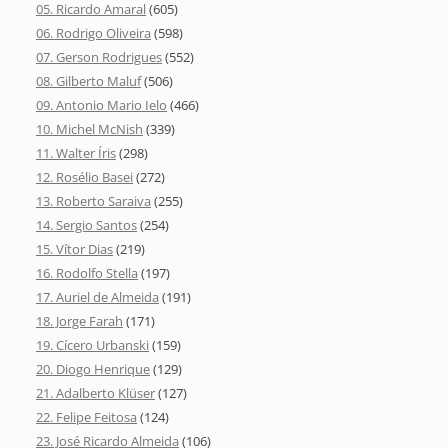
05. Ricardo Amaral
(605)
06. Rodrigo Oliveira
(598)
07. Gerson Rodrigues
(552)
08. Gilberto Maluf
(506)
09. Antonio Mario Ielo
(466)
10. Michel McNish
(339)
11. Walter Íris
(298)
12. Rosélio Basei
(272)
13. Roberto Saraiva
(255)
14. Sergio Santos
(254)
15. Vítor Dias
(219)
16. Rodolfo Stella
(197)
17. Auriel de Almeida
(191)
18. Jorge Farah
(171)
19. Cícero Urbanski
(159)
20. Diogo Henrique
(129)
21. Adalberto Klüser
(127)
22. Felipe Feitosa
(124)
23. José Ricardo Almeida
(106)