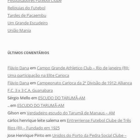
Pesquisadores Futebol Clube
Relíquias do Futebol
Tardes de Pacaembu
Um Grande Escudeiro
União Mania
ÚLTIMOS COMENTÁRIOS
Flávio Dana
em
Campo Grande Athletico Club – Rio de Janeiro (RJ):
Uma participação na Elite Carioca
Flávio Dana
em
Campeonato Carioca da 2ª Divisão de 1912: Alliança
F.C. 3 x 3 C.A. Guanabara
Sérgio Mello
em
ESCUDO DO TARUMÃ-AM
..
em
ESCUDO DO TARUMÃ-AM
Gilson
em
Verdadeiro escudo do Tarumã de Manaus – AM
carlos henrique leite salema
em
Entrerriense Futebol Clube de Três
Rios (RJ) – Fundado em 1925
Jose Henrique Pinto
em
Unidos do Porto da Pedra Social Clube –