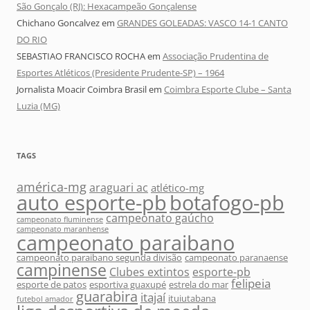
São Gonçalo (RJ): Hexacampeão Gonçalense
Chichano Goncalvez
em
GRANDES GOLEADAS: VASCO 14-1 CANTO
DO RIO
SEBASTIAO FRANCISCO ROCHA
em
Associação Prudentina de
Esportes Atléticos (Presidente Prudente-SP) – 1964
Jornalista Moacir Coimbra Brasil
em
Coimbra Esporte Clube – Santa
Luzia (MG)
TAGS
américa-mg
araguari ac
atlético-mg
auto esporte-pb
botafogo-pb
campeonato gaúcho
campeonato fluminense
campeonato maranhense
campeonato paraibano
campeonato paraibano segunda divisão
campeonato paranaense
campinense
Clubes extintos
esporte-pb
felipeia
esporte de patos
esportiva guaxupé
estrela do mar
guarabira
itajaí
ituiutabana
futebol amador