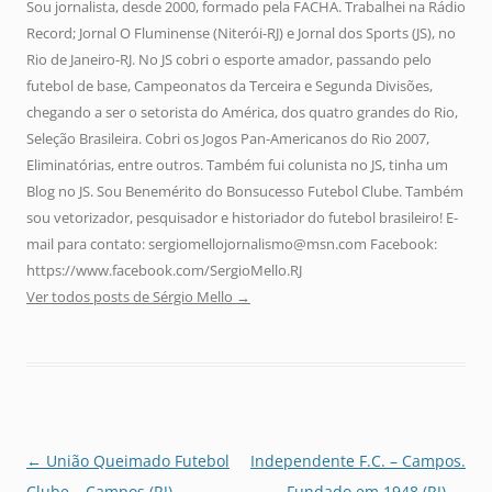
Sou jornalista, desde 2000, formado pela FACHA. Trabalhei na Rádio
Record; Jornal O Fluminense (Niterói-RJ) e Jornal dos Sports (JS), no
Rio de Janeiro-RJ. No JS cobri o esporte amador, passando pelo
futebol de base, Campeonatos da Terceira e Segunda Divisões,
chegando a ser o setorista do América, dos quatro grandes do Rio,
Seleção Brasileira. Cobri os Jogos Pan-Americanos do Rio 2007,
Eliminatórias, entre outros. Também fui colunista no JS, tinha um
Blog no JS. Sou Benemérito do Bonsucesso Futebol Clube. Também
sou vetorizador, pesquisador e historiador do futebol brasileiro! E-
mail para contato: sergiomellojornalismo@msn.com Facebook:
https://www.facebook.com/SergioMello.RJ
Ver todos posts de Sérgio Mello
→
Navegação
←
União Queimado Futebol
Independente F.C. – Campos.
de
Clube – Campos (RJ)
Fundado em 1948 (RJ)
→