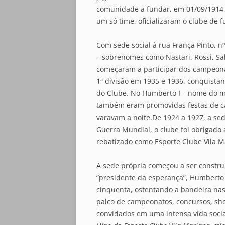
comunidade a fundar, em 01/09/1914,
um só time, oficializaram o clube de f
Com sede social à rua França Pinto, nº
– sobrenomes como Nastari, Rossi, Sab
começaram a participar dos campeonat
1ª divisão em 1935 e 1936, conquistan
do Clube. No Humberto I – nome do mo
também eram promovidas festas de cas
varavam a noite.De 1924 a 1927, a se
Guerra Mundial, o clube foi obrigado 
rebatizado como Esporte Clube Vila M
A sede própria começou a ser constru
“presidente da esperança”, Humberto
cinquenta, ostentando a bandeira nas
palco de campeonatos, concursos, sho
convidados em uma intensa vida socia