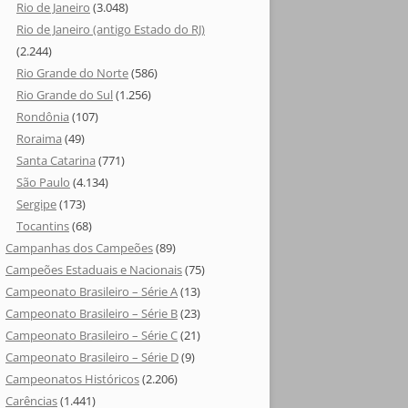
Rio de Janeiro
(3.048)
Rio de Janeiro (antigo Estado do RJ)
(2.244)
Rio Grande do Norte
(586)
Rio Grande do Sul
(1.256)
Rondônia
(107)
Roraima
(49)
Santa Catarina
(771)
São Paulo
(4.134)
Sergipe
(173)
Tocantins
(68)
Campanhas dos Campeões
(89)
Campeões Estaduais e Nacionais
(75)
Campeonato Brasileiro – Série A
(13)
Campeonato Brasileiro – Série B
(23)
Campeonato Brasileiro – Série C
(21)
Campeonato Brasileiro – Série D
(9)
Campeonatos Históricos
(2.206)
Carências
(1.441)