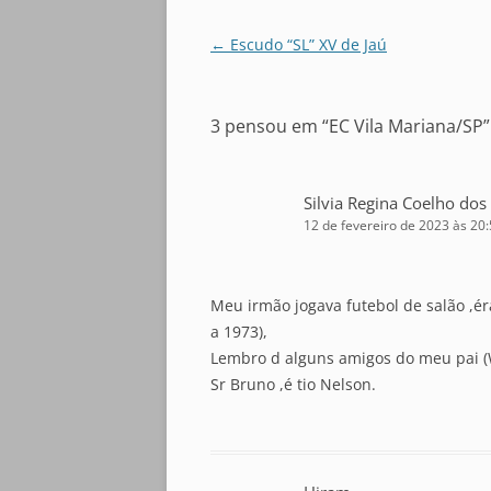
Navegação
←
Escudo “SL” XV de Jaú
de
posts
3 pensou em “
EC Vila Mariana/SP
”
Silvia Regina Coelho dos
12 de fevereiro de 2023 às 20
Meu irmão jogava futebol de salão ,éra
a 1973),
Lembro d alguns amigos do meu pai (
Sr Bruno ,é tio Nelson.