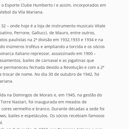
 o Esporte Clube Humberto I e assim, incorporados em
utebol da Vila Mariana.
 32 – onde hoje é a loja de instrumento musicais Vitale
atino, Perrone, Gallucci, de Mauro, entre outros,
os paulistas na 2ª divisão em 1932,1933 e 1934 e na
do inúmeros troféus e ampliando a torcida e os sócios
narca italiano repressor, assassinado em 1900 –
amentos, bailes de carnaval e as jogatinas que
de permaneceu fechada devido a Revolução e com a 2ª
a trocar de nome. No dia 30 de outubro de 1942, foi
ariana.
ída na Domingos de Morais e, em 1945, na gestão do
 Torre Nastari, foi inaugurada em meados de
 cores vermelho e branco. Durante décadas a sede foi
ws, bailes e espetáculos. Os sócios recebiam famosos
l.