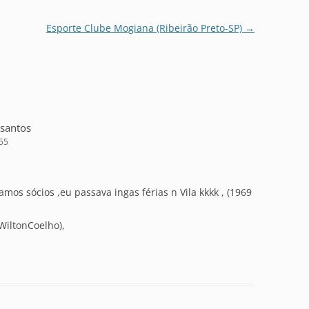
Esporte Clube Mogiana (Ribeirão Preto-SP)
→
 santos
:55
mos sócios ,eu passava ingas férias n Vila kkkk , (1969
WiltonCoelho),