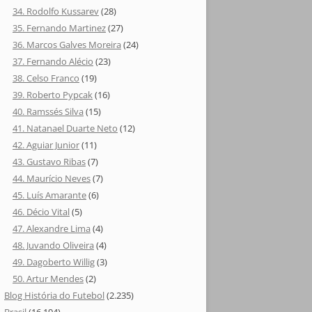
34. Rodolfo Kussarev
(28)
35. Fernando Martinez
(27)
36. Marcos Galves Moreira
(24)
37. Fernando Alécio
(23)
38. Celso Franco
(19)
39. Roberto Pypcak
(16)
40. Ramssés Silva
(15)
41. Natanael Duarte Neto
(12)
42. Aguiar Junior
(11)
43. Gustavo Ribas
(7)
44. Maurício Neves
(7)
45. Luís Amarante
(6)
46. Décio Vital
(5)
47. Alexandre Lima
(4)
48. Juvando Oliveira
(4)
49. Dagoberto Willig
(3)
50. Artur Mendes
(2)
Blog História do Futebol
(2.235)