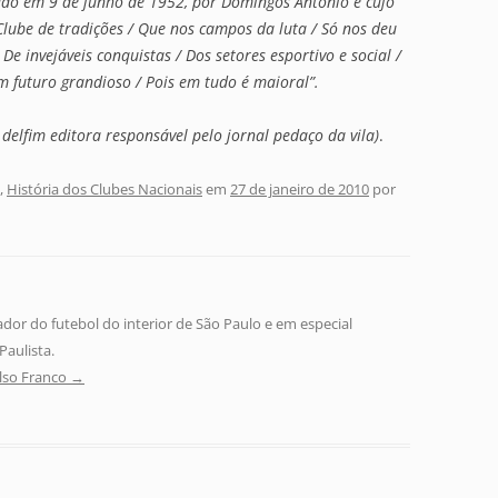
iado em 9 de junho de 1952, por Domingos Antonio e cujo
Clube de tradições / Que nos campos da luta / Só nos deu
 De invejáveis conquistas / Dos setores esportivo e social /
um futuro grandioso / Pois em tudo é maioral”.
delfim editora responsável pelo jornal pedaço da vila)
.
,
História dos Clubes Nacionais
em
27 de janeiro de 2010
por
ador do futebol do interior de São Paulo e em especial
aulista.
elso Franco
→