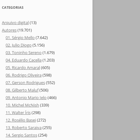
CATEGORIAS
Arquivo digital
(13)
Autores
(19.701)
01. Sérgio Mello
(7.642)
02. Julio Diogo
(5.156)
03. Toninho Sereno
(1.679)
04. Eduardo Cacella
(1.203)
05. Ricardo Amaral
(605)
06. Rodrigo Oliveira
(598)
07. Gerson Rodrigues
(552)
08. Gilberto Maluf
(506)
09. Antonio Mario Ielo
(466)
10. Michel McNish
(339)
11. Walter Íris
(298)
12. Rosélio Basei
(272)
13. Roberto Saraiva
(255)
14. Sergio Santos
(254)