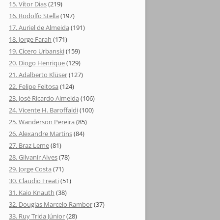
15. Vítor Dias
(219)
16. Rodolfo Stella
(197)
17. Auriel de Almeida
(191)
18. Jorge Farah
(171)
19. Cícero Urbanski
(159)
20. Diogo Henrique
(129)
21. Adalberto Klüser
(127)
22. Felipe Feitosa
(124)
23. José Ricardo Almeida
(106)
24. Vicente H. Baroffaldi
(100)
25. Wanderson Pereira
(85)
26. Alexandre Martins
(84)
27. Braz Leme
(81)
28. Gilvanir Alves
(78)
29. Jorge Costa
(71)
30. Claudio Freati
(51)
31. Kaio Knauth
(38)
32. Douglas Marcelo Rambor
(37)
33. Ruy Trida Júnior
(28)