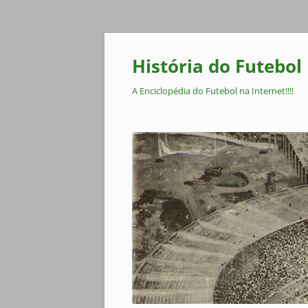
Pular
para
o
História do Futebol
conteúdo
A Enciclopédia do Futebol na Internet!!!!