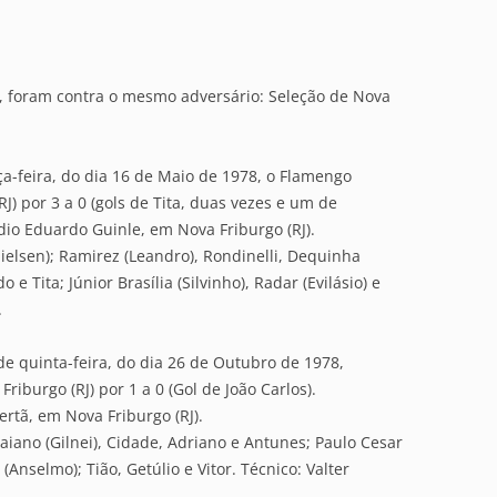
, foram contra o mesmo adversário: Seleção de Nova
ça-feira, do dia 16 de Maio de 1978, o Flamengo
J) por 3 a 0 (gols de Tita, duas vezes e um de
ádio Eduardo Guinle, em Nova Friburgo (RJ).
elsen); Ramirez (Leandro), Rondinelli, Dequinha
 e Tita; Júnior Brasília (Silvinho), Radar (Evilásio) e
.
de quinta-feira, do dia 26 de Outubro de 1978,
iburgo (RJ) por 1 a 0 (Gol de João Carlos).
ertã, em Nova Friburgo (RJ).
iano (Gilnei), Cidade, Adriano e Antunes; Paulo Cesar
(Anselmo); Tião, Getúlio e Vitor. Técnico: Valter