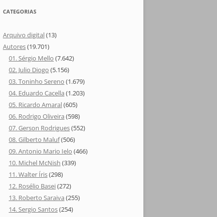
CATEGORIAS
Arquivo digital
(13)
Autores
(19.701)
01. Sérgio Mello
(7.642)
02. Julio Diogo
(5.156)
03. Toninho Sereno
(1.679)
04. Eduardo Cacella
(1.203)
05. Ricardo Amaral
(605)
06. Rodrigo Oliveira
(598)
07. Gerson Rodrigues
(552)
08. Gilberto Maluf
(506)
09. Antonio Mario Ielo
(466)
10. Michel McNish
(339)
11. Walter Íris
(298)
12. Rosélio Basei
(272)
13. Roberto Saraiva
(255)
14. Sergio Santos
(254)