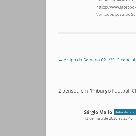
https://www.facebook
Ver todos posts de Sé
Navegação
←
Artigo da Semana 021/2012 conclu
de
posts
2 pensou em “
Friburgo Football C
Sérgio Mello
Autor do post
12 de maio de 2020 às 23:45