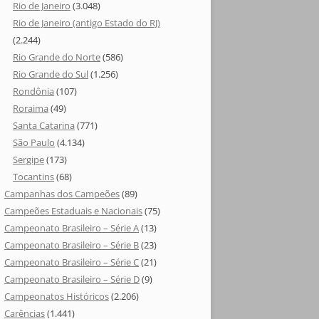
Rio de Janeiro
(3.048)
Rio de Janeiro (antigo Estado do RJ)
(2.244)
Rio Grande do Norte
(586)
Rio Grande do Sul
(1.256)
Rondônia
(107)
Roraima
(49)
Santa Catarina
(771)
São Paulo
(4.134)
Sergipe
(173)
Tocantins
(68)
Campanhas dos Campeões
(89)
Campeões Estaduais e Nacionais
(75)
Campeonato Brasileiro – Série A
(13)
Campeonato Brasileiro – Série B
(23)
Campeonato Brasileiro – Série C
(21)
Campeonato Brasileiro – Série D
(9)
Campeonatos Históricos
(2.206)
Carências
(1.441)