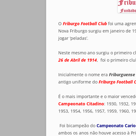
O
Friburgo Football Club
foi uma agrem
Nova Friburgo surgiu em janeiro de 1
jogar ‘peladas’.
Neste mesmo ano surgiu o primeiro c
26 de Abril de 1914
, foi o primeiro cl
Inicialmente o nome era
Friburguense 
antigo uniforme do
Friburgo Football 
É o mais importante e o maior venced
Campeonato Citadino
: 1930, 1932, 1
1953, 1954, 1956, 1957, 1959, 1960, 19
Foi bicampeão do
Campeonato Carioc
ambos os anos não houve acesso à Prim