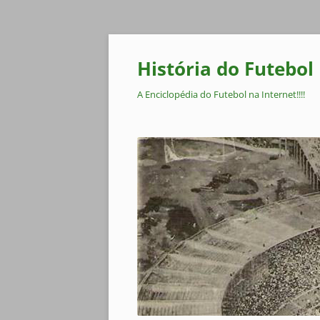
Pular
para
o
História do Futebol
conteúdo
A Enciclopédia do Futebol na Internet!!!!