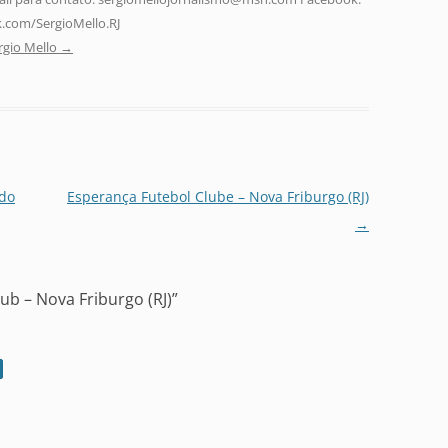
.com/SergioMello.RJ
rgio Mello
→
ído
Esperança Futebol Clube – Nova Friburgo (RJ)
→
lub – Nova Friburgo (RJ)
”