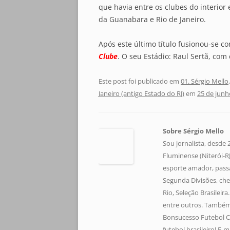
que havia entre os clubes do interior 
da Guanabara e Rio de Janeiro.
Após este último título fusionou-se 
Clube
. O seu Estádio: Raul Sertã, com
Este post foi publicado em
01. Sérgio Mello
Janeiro (antigo Estado do RJ)
em
25 de junh
Sobre Sérgio Mello
Sou jornalista, desde
Fluminense (Niterói-RJ)
esporte amador, pass
Segunda Divisões, che
Rio, Seleção Brasileir
entre outros. Também 
Bonsucesso Futebol C
futebol brasileiro! E