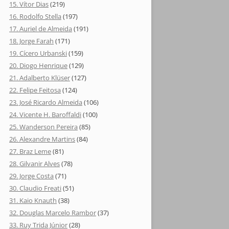
15. Vítor Dias
(219)
16. Rodolfo Stella
(197)
17. Auriel de Almeida
(191)
18. Jorge Farah
(171)
19. Cícero Urbanski
(159)
20. Diogo Henrique
(129)
21. Adalberto Klüser
(127)
22. Felipe Feitosa
(124)
23. José Ricardo Almeida
(106)
24. Vicente H. Baroffaldi
(100)
25. Wanderson Pereira
(85)
26. Alexandre Martins
(84)
27. Braz Leme
(81)
28. Gilvanir Alves
(78)
29. Jorge Costa
(71)
30. Claudio Freati
(51)
31. Kaio Knauth
(38)
32. Douglas Marcelo Rambor
(37)
33. Ruy Trida Júnior
(28)