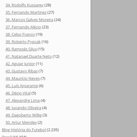
34. Rodolfo Kussarev
(28)
35. Fernando Martinez
(27)
36. Marcos Galves Moreira
(24)
37. Fernando Alécio
(23)
38. Celso Franco
(19)
39. Roberto Pypcak
(16)
40. Ramssés Silva
(15)
41. Natanael Duarte Neto
(12)
42. Aguiar Junior
(11)
43. Gustavo Ribas
(7)
44. Maurício Neves
(7)
45. Luís Amarante
(6)
46. Décio Vital
(5)
47. Alexandre Lima
(4)
48. Juvando Oliveira
(4)
49. Dagoberto Willig
(3)
50. Artur Mendes
(2)
Blog História do Futebol
(2.235)