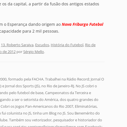
e os da capital, a partir da fusão dos antigos estados
com o Esperança dando origem ao
Nova Friburgo Futebol
 capacidade para 2 mil pessoas.
,
13. Roberto Saraiva
,
Escudos
,
História do Futebol
,
Rio de
o de 2012
por
Sérgio Mello
.
 2000, formado pela FACHA. Trabalhei na Rádio Record; Jornal O
 e Jornal dos Sports (JS), no Rio de Janeiro-RJ. No JS cobri o
ando pelo futebol de base, Campeonatos da Terceira e
gando a ser o setorista do América, dos quatro grandes do
a. Cobri os Jogos Pan-Americanos do Rio 2007, Eliminatórias,
fui colunista no JS, tinha um Blog no JS. Sou Benemérito do
lube. Também sou vetorizador, pesquisador e historiador do
-mail para contato: sergiomellojornalismo@msn.com Facebook: