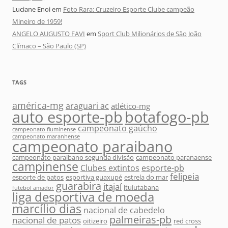
Luciane Enoi
em
Foto Rara: Cruzeiro Esporte Clube campeão
Mineiro de 1959!
ANGELO AUGUSTO FAVI
em
Sport Club Milionários de São João
Clímaco – São Paulo (SP)
TAGS
américa-mg
araguari ac
atlético-mg
auto esporte-pb
botafogo-pb
campeonato gaúcho
campeonato fluminense
campeonato maranhense
campeonato paraibano
campeonato paraibano segunda divisão
campeonato paranaense
campinense
Clubes extintos
esporte-pb
felipeia
esporte de patos
esportiva guaxupé
estrela do mar
guarabira
itajaí
ituiutabana
futebol amador
liga desportiva de moeda
marcílio dias
nacional de cabedelo
palmeiras-pb
nacional de patos
oitizeiro
red cross