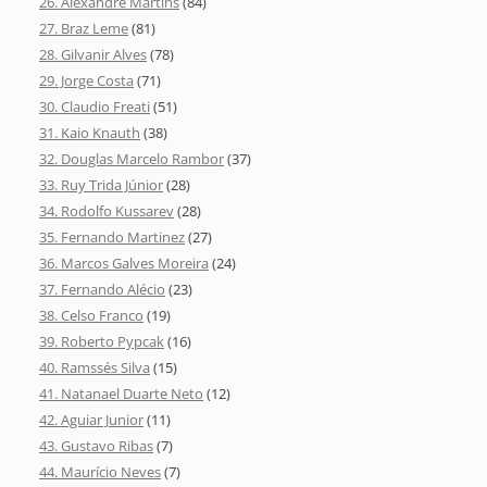
26. Alexandre Martins
(84)
27. Braz Leme
(81)
28. Gilvanir Alves
(78)
29. Jorge Costa
(71)
30. Claudio Freati
(51)
31. Kaio Knauth
(38)
32. Douglas Marcelo Rambor
(37)
33. Ruy Trida Júnior
(28)
34. Rodolfo Kussarev
(28)
35. Fernando Martinez
(27)
36. Marcos Galves Moreira
(24)
37. Fernando Alécio
(23)
38. Celso Franco
(19)
39. Roberto Pypcak
(16)
40. Ramssés Silva
(15)
41. Natanael Duarte Neto
(12)
42. Aguiar Junior
(11)
43. Gustavo Ribas
(7)
44. Maurício Neves
(7)