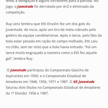
levou a delegação e alguns torcedores para a partida. No
jogo, o
Juventude
foi derrotado por 4×2 e eliminado da
competição.
Ruy Lenz lembra que Etti Ensslin fez um dos gols do
Juventude, de nuca, após um tiro de meta cobrado pelo
goleiro da equipe candelariense. Após o lance, pelo fato da
bola estar pesada em razão do campo molhado, Etti caiu
no chão, sem ter visto que a bola havia entrado. “Foi um
lance muito engraçado a maneira como o Etti fez aquele
gol”, lembra Ruy.
O
Juventude
participou do Campeonato Gaúcho de
Aspirantes em 1950; e o Campeonato Estadual de
Amadores em 1948, 1956, 1971 e 1987. O
GE Juventude
faturou dois títulos no Campeonato Estadual de Amadores
da 1ª Divisão: 1956 e 1987.