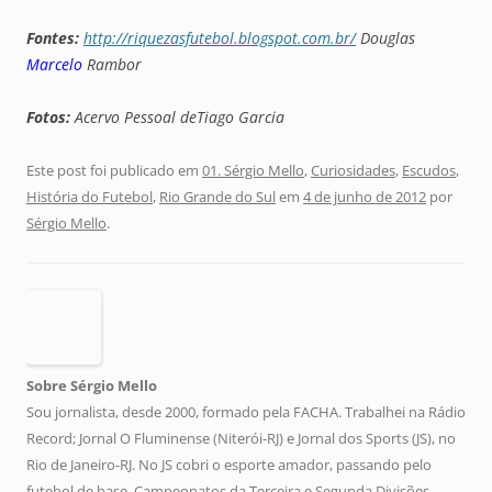
Fontes:
http://riquezasfutebol.blogspot.com.br/
Douglas
Marcelo
Rambor
Fotos:
Acervo Pessoal deTiago Garcia
Este post foi publicado em
01. Sérgio Mello
,
Curiosidades
,
Escudos
,
História do Futebol
,
Rio Grande do Sul
em
4 de junho de 2012
por
Sérgio Mello
.
Sobre Sérgio Mello
Sou jornalista, desde 2000, formado pela FACHA. Trabalhei na Rádio
Record; Jornal O Fluminense (Niterói-RJ) e Jornal dos Sports (JS), no
Rio de Janeiro-RJ. No JS cobri o esporte amador, passando pelo
futebol de base, Campeonatos da Terceira e Segunda Divisões,