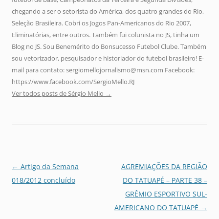
chegando a ser o setorista do América, dos quatro grandes do Rio,
Seleção Brasileira. Cobri os Jogos Pan-Americanos do Rio 2007,
Eliminatórias, entre outros. Também fui colunista no JS, tinha um
Blog no JS. Sou Benemérito do Bonsucesso Futebol Clube. Também
sou vetorizador, pesquisador e historiador do futebol brasileiro! E-
mail para contato: sergiomellojornalismo@msn.com Facebook:
https://www.facebook.com/SergioMello.RJ
Ver todos posts de Sérgio Mello
→
Navegação
←
Artigo da Semana
AGREMIAÇÕES DA REGIÃO
de
018/2012 concluído
DO TATUAPÉ – PARTE 38 –
posts
GRÊMIO ESPORTIVO SUL-
AMERICANO DO TATUAPÉ
→