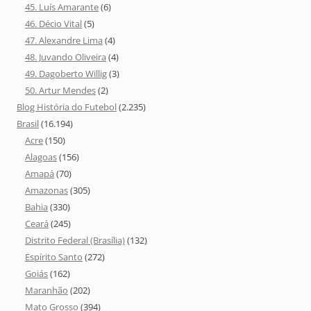
45. Luís Amarante
(6)
46. Décio Vital
(5)
47. Alexandre Lima
(4)
48. Juvando Oliveira
(4)
49. Dagoberto Willig
(3)
50. Artur Mendes
(2)
Blog História do Futebol
(2.235)
Brasil
(16.194)
Acre
(150)
Alagoas
(156)
Amapá
(70)
Amazonas
(305)
Bahia
(330)
Ceará
(245)
Distrito Federal (Brasília)
(132)
Espírito Santo
(272)
Goiás
(162)
Maranhão
(202)
Mato Grosso
(394)