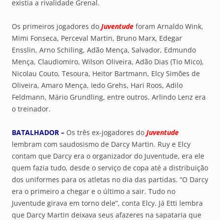
existia a rivalidade Grenal.
Os primeiros jogadores do
Juventude
foram Arnaldo Wink,
Mimi Fonseca, Perceval Martin, Bruno Marx, Edegar
Ensslin, Arno Schiling, Adão Mença, Salvador, Edmundo
Mença, Claudiomiro, Wilson Oliveira, Adão Dias (Tio Mico),
Nicolau Couto, Tesoura, Heitor Bartmann, Elcy Simões de
Oliveira, Amaro Mença, Iedo Grehs, Hari Roos, Adilo
Feldmann, Mário Grundling, entre outros. Arlindo Lenz era
o treinador.
BATALHADOR –
Os três ex-jogadores do
Juventude
lembram com saudosismo de Darcy Martin. Ruy e Elcy
contam que Darcy era o organizador do Juventude, era ele
quem fazia tudo, desde o serviço de copa até a distribuição
dos uniformes para os atletas no dia das partidas. “O Darcy
era o primeiro a chegar e o último a sair. Tudo no
Juventude girava em torno dele”, conta Elcy. Já Etti lembra
que Darcy Martin deixava seus afazeres na sapataria que