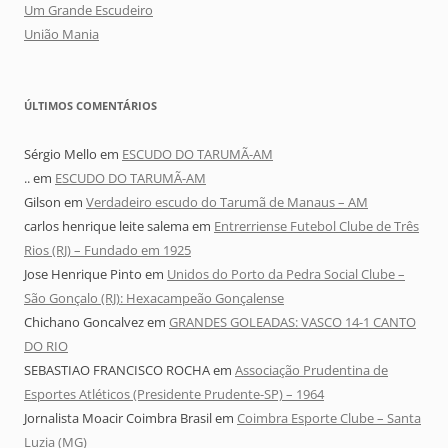
Um Grande Escudeiro
União Mania
ÚLTIMOS COMENTÁRIOS
Sérgio Mello
em
ESCUDO DO TARUMÃ-AM
..
em
ESCUDO DO TARUMÃ-AM
Gilson
em
Verdadeiro escudo do Tarumã de Manaus – AM
carlos henrique leite salema
em
Entrerriense Futebol Clube de Três
Rios (RJ) – Fundado em 1925
Jose Henrique Pinto
em
Unidos do Porto da Pedra Social Clube –
São Gonçalo (RJ): Hexacampeão Gonçalense
Chichano Goncalvez
em
GRANDES GOLEADAS: VASCO 14-1 CANTO
DO RIO
SEBASTIAO FRANCISCO ROCHA
em
Associação Prudentina de
Esportes Atléticos (Presidente Prudente-SP) – 1964
Jornalista Moacir Coimbra Brasil
em
Coimbra Esporte Clube – Santa
Luzia (MG)