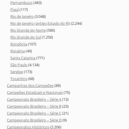
Pernambuco
(483)
Piauí
(117)
Rio de Janeiro
(3.048)
Rio de Janeiro (antigo Estado do RJ)
(2.244)
Rio Grande do Norte
(586)
Rio Grande do Sul
(1.256)
Rondônia
(107)
Roraima
(49)
Santa Catarina
(771)
São Paulo
(4.134)
Sergipe
(173)
Tocantins
(68)
Campanhas dos Campeões
(89)
Campeões Estaduais e Nacionais
(75)
Campeonato Brasileiro – Série A
(13)
Campeonato Brasileiro – Série B
(23)
Campeonato Brasileiro – Série C
(21)
Campeonato Brasileiro – Série D
(9)
Campeonatos Históricos
(2.206)