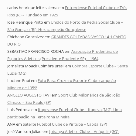
carlos henrique leite salema
em
Entrerriense Futebol Clube de Três
Rios (RJ) – Fundado em 1925
Jose Henrique Pinto
em
Unidos do Porto da Pedra Social Clube –
São Gonçalo (RJ): Hexacampeão Gonçalense
Chichano Goncalvez
em
GRANDES GOLEADAS: VASCO 14-1 CANTO
DO RIO
SEBASTIAO FRANCISCO ROCHA
em
Associação Prudentina de
Esportes Atléticos (Presidente Prudente-SP) – 1964
Jornalista Moacir Coimbra Brasil
em
Coimbra Esporte Clube – Santa
Luzia (MG)
Luciane Enoi
em
Foto Rara: Cruzeiro Esporte Clube campeão
Mineiro de 1959!
ANGELO AUGUSTO FAVI
em
Sport Club Milionários de São João
Clímaco – São Paulo (SP)
Luís Pedrosa
em
Itapevense Futebol Clube – Itapeva (MG): Uma
participação na Terceirona Mineira
ANA
em
Satélite Futebol Clube de Pirituba – Capital (SP)
José Vanilson Juliao
em
Ipiranga Atlético Clube – Anápolis (GO):