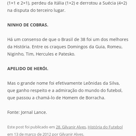
(1×1 e 2×1), perdeu da Itália (1×2) e derrotou a Suécia (4×2)
na disputa do terceiro lugar.
NINHO DE COBRAS.
Há um consenso de que o Brasil de 38 foi um dos melhores
da História. Entre os craques Domingos da Guia, Romeu,
Niginho, Tim, Hercules e Patesko.
APELIDO DE HERÓI.
Mas o grande nome foi efetivamente Leônidas da Silva,
que ganho respeito e a admiração do mundo do futebol,
que passou a chamá-lo de Homem de Borracha.
Fonte: Jornal Lance.
Este post foi publicado em
28. Gilvanir Alves
,
História do Futebol
em
13 de março de 2012
por
Gilvanir Alves
.