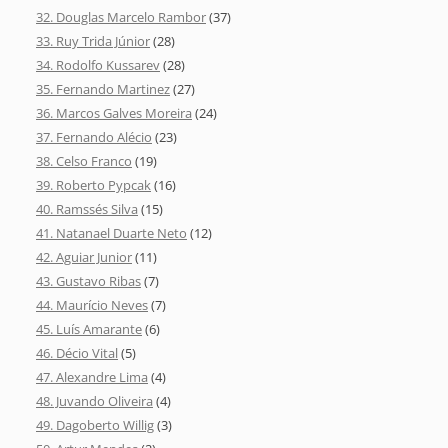
32. Douglas Marcelo Rambor
(37)
33. Ruy Trida Júnior
(28)
34. Rodolfo Kussarev
(28)
35. Fernando Martinez
(27)
36. Marcos Galves Moreira
(24)
37. Fernando Alécio
(23)
38. Celso Franco
(19)
39. Roberto Pypcak
(16)
40. Ramssés Silva
(15)
41. Natanael Duarte Neto
(12)
42. Aguiar Junior
(11)
43. Gustavo Ribas
(7)
44. Maurício Neves
(7)
45. Luís Amarante
(6)
46. Décio Vital
(5)
47. Alexandre Lima
(4)
48. Juvando Oliveira
(4)
49. Dagoberto Willig
(3)