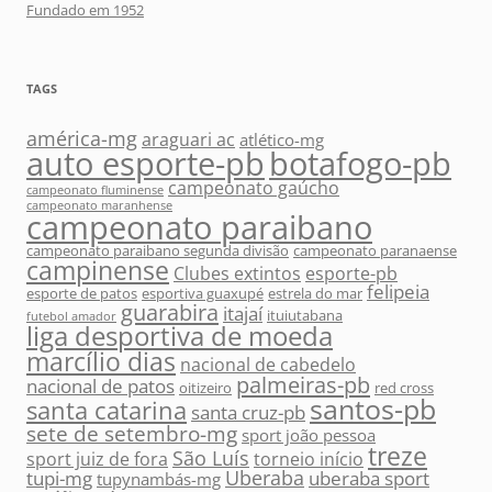
Fundado em 1952
TAGS
américa-mg
araguari ac
atlético-mg
auto esporte-pb
botafogo-pb
campeonato gaúcho
campeonato fluminense
campeonato maranhense
campeonato paraibano
campeonato paraibano segunda divisão
campeonato paranaense
campinense
Clubes extintos
esporte-pb
felipeia
esporte de patos
esportiva guaxupé
estrela do mar
guarabira
itajaí
ituiutabana
futebol amador
liga desportiva de moeda
marcílio dias
nacional de cabedelo
palmeiras-pb
nacional de patos
oitizeiro
red cross
santos-pb
santa catarina
santa cruz-pb
sete de setembro-mg
sport joão pessoa
treze
São Luís
sport juiz de fora
torneio início
Uberaba
tupi-mg
uberaba sport
tupynambás-mg