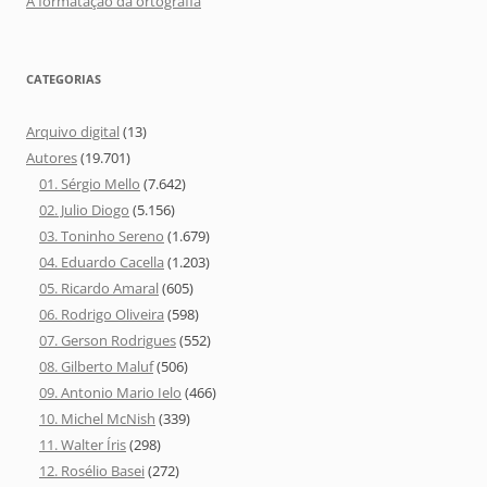
A formatação da ortografia
CATEGORIAS
Arquivo digital
(13)
Autores
(19.701)
01. Sérgio Mello
(7.642)
02. Julio Diogo
(5.156)
03. Toninho Sereno
(1.679)
04. Eduardo Cacella
(1.203)
05. Ricardo Amaral
(605)
06. Rodrigo Oliveira
(598)
07. Gerson Rodrigues
(552)
08. Gilberto Maluf
(506)
09. Antonio Mario Ielo
(466)
10. Michel McNish
(339)
11. Walter Íris
(298)
12. Rosélio Basei
(272)