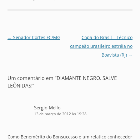
Navegação
←
Senador Cortes FC/MG
Copa do Brasil – Técnico
de
campeão Brasileiro estréia no
posts
Boavista (RJ)
→
Um comentário em “
DIAMANTE NEGRO. SALVE
LEÔNIDAS!
”
Sergio Mello
13 de março de 2012 às 19:28
Como Benemérito do Bonsucesso e um relatico conhecedor