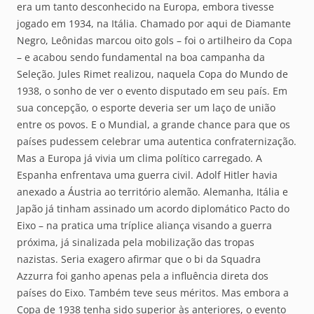
era um tanto desconhecido na Europa, embora tivesse
jogado em 1934, na Itália. Chamado por aqui de Diamante
Negro, Leônidas marcou oito gols – foi o artilheiro da Copa
– e acabou sendo fundamental na boa campanha da
Seleção. Jules Rimet realizou, naquela Copa do Mundo de
1938, o sonho de ver o evento disputado em seu país. Em
sua concepção, o esporte deveria ser um laço de união
entre os povos. E o Mundial, a grande chance para que os
países pudessem celebrar uma autentica confraternização.
Mas a Europa já vivia um clima político carregado. A
Espanha enfrentava uma guerra civil. Adolf Hitler havia
anexado a Áustria ao território alemão. Alemanha, Itália e
Japão já tinham assinado um acordo diplomático Pacto do
Eixo – na pratica uma tríplice aliança visando a guerra
próxima, já sinalizada pela mobilização das tropas
nazistas. Seria exagero afirmar que o bi da Squadra
Azzurra foi ganho apenas pela a influência direta dos
países do Eixo. Também teve seus méritos. Mas embora a
Copa de 1938 tenha sido superior às anteriores, o evento