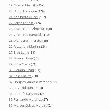
19. Cícero Urbanski
(159)
20. Diogo Henrique
(129)
21. Adalberto Klüser
(127)
22. Felipe Feitosa
(124)
23. José Ricardo Almeida
(106)
24. Vicente H. Baroffaldi
(100)
25. Wanderson Pereira
(85)
26. Alexandre Martins
(84)
27. Braz Leme
(81)
28. Gilvanir Alves
(78)
29. Jorge Costa
(71)
30. Claudio Freati
(51)
31. Kaio Knauth
(38)
32. Douglas Marcelo Rambor
(37)
33. Ruy Trida Júnior
(28)
34. Rodolfo Kussarev
(28)
35. Fernando Martinez
(27)
36. Marcos Galves Moreira
(24)