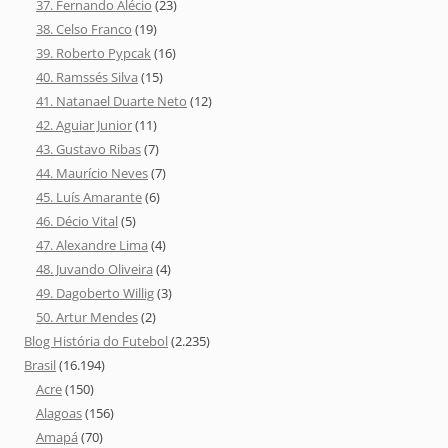
37. Fernando Alécio
(23)
38. Celso Franco
(19)
39. Roberto Pypcak
(16)
40. Ramssés Silva
(15)
41. Natanael Duarte Neto
(12)
42. Aguiar Junior
(11)
43. Gustavo Ribas
(7)
44. Maurício Neves
(7)
45. Luís Amarante
(6)
46. Décio Vital
(5)
47. Alexandre Lima
(4)
48. Juvando Oliveira
(4)
49. Dagoberto Willig
(3)
50. Artur Mendes
(2)
Blog História do Futebol
(2.235)
Brasil
(16.194)
Acre
(150)
Alagoas
(156)
Amapá
(70)