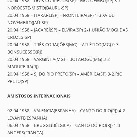
20.04.1958 – DOIS CÓRREGOS(SP) – MOCOEMBU(SP) 3-1
NOROESTE-MISTO(BAURU-SP)
20.04.1958 – ITARARÉ(SP) – FRONTEIRA(SP) 1-3 XV DE
NOVEMBRO(JAÚ-SP)
20.04.1958 – JACAREÍ(SP) – ELVIRA(SP) 2-1 UNIÃO(MOGI DAS
CRUZES-SP)
20.04.1958 – TRÊS CORAÇÕES(MG) – ATLÉTICO(MG) 0-3
BONSUCESSO(RJ)
20.04.1958 – VARGINHA(MG) – BOTAFOGO(MG) 3-2
MADUREIRA(RJ)
20.04.1958 – SJ DO RIO PRETO(SP) – AMÉRICA(SP) 3-2 RIO
PRETO(SP)
AMISTOSOS INTERNACIONAIS
02.04.1958 – VALENCIA(ESPANHA) – CANTO DO RIO(RJ) 4-2
LEVANTE(ESPANHA)
06.04.1958 – BRUGGE(BÉLGICA) – CANTO DO RIO(RJ) 1-3
ANGERS(FRANÇA)