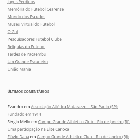
Jogos Perdidos
Memória do Futebol Cearense
Mundo dos Escudos
Museu Virtual do Futebol
O Gol
Pesquisadores Futebol Clube
Relíquias do Futebol
Tardes de Pacaembu
Um Grande Escudeiro
União Mania
ÚLTIMOS COMENTÁRIOS
Evandro
em
Associação Atlética Matarazzo – São Paulo (SP):
Fundado em 1914
Sérgio Mello
em
Campo Grande Athletico Club – Rio de Janeiro (RJ):
Uma participação na Elite Carioca
Flávio Dana
em
Campo Grande Athletico Club – Rio de Janeiro (RJ):