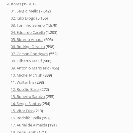
Autores
(19.701)
01. Sérgio Mello
(7.642)
02. Julio Diogo
(5.156)
03. Toninho Sereno
(1.679)
04. Eduardo Cacella
(1.203)
05. Ricardo Amaral
(605)
06. Rodrigo Oliveira
(598)
07. Gerson Rodrigues
(552)
08. Gilberto Maluf
(506)
09. Antonio Mario Ielo
(466)
10. Michel McNish
(339)
11. Walter Íris
(298)
12. Rosélio Basei
(272)
13. Roberto Saraiva
(255)
14. Sergio Santos
(254)
15. Vítor Dias
(219)
16. Rodolfo Stella
(197)
17. Auriel de Almeida
(191)
18. Jorge Farah
(171)