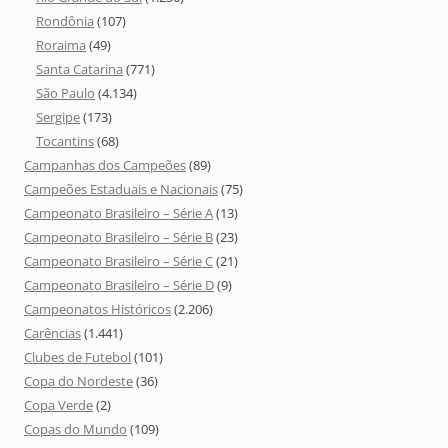
Rondônia
(107)
Roraima
(49)
Santa Catarina
(771)
São Paulo
(4.134)
Sergipe
(173)
Tocantins
(68)
Campanhas dos Campeões
(89)
Campeões Estaduais e Nacionais
(75)
Campeonato Brasileiro – Série A
(13)
Campeonato Brasileiro – Série B
(23)
Campeonato Brasileiro – Série C
(21)
Campeonato Brasileiro – Série D
(9)
Campeonatos Históricos
(2.206)
Carências
(1.441)
Clubes de Futebol
(101)
Copa do Nordeste
(36)
Copa Verde
(2)
Copas do Mundo
(109)