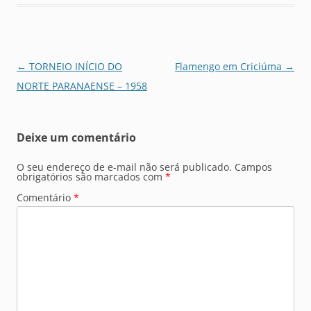
Navegação
←
TORNEIO INÍCIO DO
Flamengo em Criciúma
→
de
NORTE PARANAENSE – 1958
posts
Deixe um comentário
O seu endereço de e-mail não será publicado.
Campos
obrigatórios são marcados com
*
Comentário
*