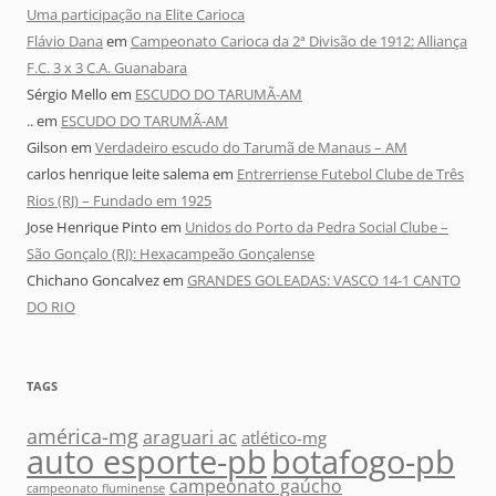
Uma participação na Elite Carioca
Flávio Dana
em
Campeonato Carioca da 2ª Divisão de 1912: Alliança
F.C. 3 x 3 C.A. Guanabara
Sérgio Mello
em
ESCUDO DO TARUMÃ-AM
..
em
ESCUDO DO TARUMÃ-AM
Gilson
em
Verdadeiro escudo do Tarumã de Manaus – AM
carlos henrique leite salema
em
Entrerriense Futebol Clube de Três
Rios (RJ) – Fundado em 1925
Jose Henrique Pinto
em
Unidos do Porto da Pedra Social Clube –
São Gonçalo (RJ): Hexacampeão Gonçalense
Chichano Goncalvez
em
GRANDES GOLEADAS: VASCO 14-1 CANTO
DO RIO
TAGS
américa-mg
araguari ac
atlético-mg
auto esporte-pb
botafogo-pb
campeonato gaúcho
campeonato fluminense