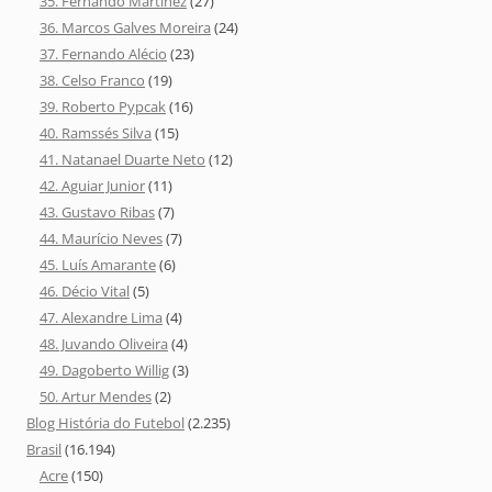
35. Fernando Martinez
(27)
36. Marcos Galves Moreira
(24)
37. Fernando Alécio
(23)
38. Celso Franco
(19)
39. Roberto Pypcak
(16)
40. Ramssés Silva
(15)
41. Natanael Duarte Neto
(12)
42. Aguiar Junior
(11)
43. Gustavo Ribas
(7)
44. Maurício Neves
(7)
45. Luís Amarante
(6)
46. Décio Vital
(5)
47. Alexandre Lima
(4)
48. Juvando Oliveira
(4)
49. Dagoberto Willig
(3)
50. Artur Mendes
(2)
Blog História do Futebol
(2.235)
Brasil
(16.194)
Acre
(150)