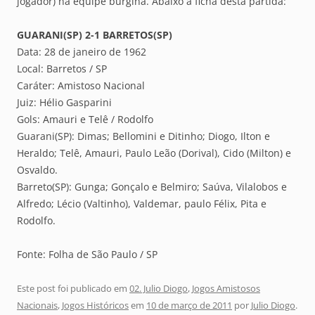
jogador) na equipe burgina. Abaixo a ficha desta partida:
GUARANI(SP) 2-1 BARRETOS(SP)
Data: 28 de janeiro de 1962
Local: Barretos / SP
Caráter: Amistoso Nacional
Juiz: Hélio Gasparini
Gols: Amauri e Telê / Rodolfo
Guarani(SP): Dimas; Bellomini e Ditinho; Diogo, Ilton e
Heraldo; Telê, Amauri, Paulo Leão (Dorival), Cido (Milton) e
Osvaldo.
Barreto(SP): Gunga; Gonçalo e Belmiro; Saúva, Vilalobos e
Alfredo; Lécio (Valtinho), Valdemar, paulo Félix, Pita e
Rodolfo.
Fonte: Folha de São Paulo / SP
Este post foi publicado em
02. Julio Diogo
,
Jogos Amistosos
Nacionais
,
Jogos Históricos
em
10 de março de 2011
por
Julio Diogo
.