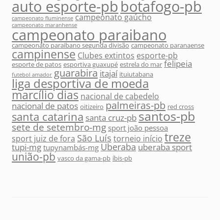
auto esporte-pb
botafogo-pb
campeonato gaúcho
campeonato fluminense
campeonato maranhense
campeonato paraibano
campeonato paraibano segunda divisão
campeonato paranaense
campinense
Clubes extintos
esporte-pb
felipeia
esporte de patos
esportiva guaxupé
estrela do mar
guarabira
itajaí
ituiutabana
futebol amador
liga desportiva de moeda
marcílio dias
nacional de cabedelo
palmeiras-pb
nacional de patos
oitizeiro
red cross
santos-pb
santa catarina
santa cruz-pb
sete de setembro-mg
sport joão pessoa
treze
São Luís
sport juiz de fora
torneio início
Uberaba
tupi-mg
uberaba sport
tupynambás-mg
união-pb
vasco da gama-pb
íbis-pb