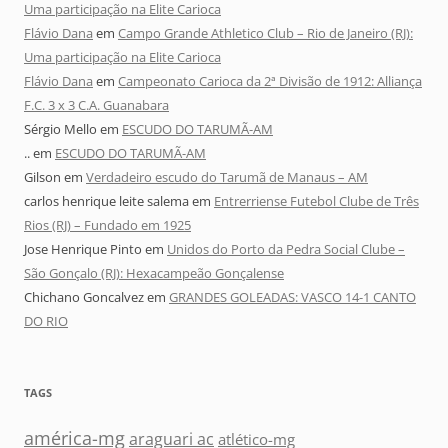
Uma participação na Elite Carioca
Flávio Dana
em
Campo Grande Athletico Club – Rio de Janeiro (RJ):
Uma participação na Elite Carioca
Flávio Dana
em
Campeonato Carioca da 2ª Divisão de 1912: Alliança
F.C. 3 x 3 C.A. Guanabara
Sérgio Mello
em
ESCUDO DO TARUMÃ-AM
..
em
ESCUDO DO TARUMÃ-AM
Gilson
em
Verdadeiro escudo do Tarumã de Manaus – AM
carlos henrique leite salema
em
Entrerriense Futebol Clube de Três
Rios (RJ) – Fundado em 1925
Jose Henrique Pinto
em
Unidos do Porto da Pedra Social Clube –
São Gonçalo (RJ): Hexacampeão Gonçalense
Chichano Goncalvez
em
GRANDES GOLEADAS: VASCO 14-1 CANTO
DO RIO
TAGS
américa-mg
araguari ac
atlético-mg