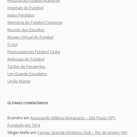
História do Futebol Ararense
Imortais do Futebol
Jogos Perdidos
Memória do Futebol Cearense
Mundo dos Escudos
Museu Virtual do Futebol
O Gol
Pesquisadores Futebol Clube
Relíquias do Futebol
Tardes de Pacaembu
Um Grande Escudeiro
União Mania
ÚLTIMOS COMENTÁRIOS
Evandro
em
Associação Atlética Matarazzo – São Paulo (SP):
Fundado em 1914
Sérgio Mello
em
Campo Grande Athletico Club – Rio de Janeiro (RJ):