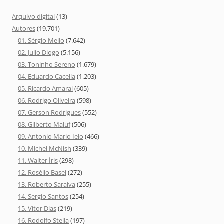
Arquivo digital
(13)
Autores
(19.701)
01. Sérgio Mello
(7.642)
02. Julio Diogo
(5.156)
03. Toninho Sereno
(1.679)
04. Eduardo Cacella
(1.203)
05. Ricardo Amaral
(605)
06. Rodrigo Oliveira
(598)
07. Gerson Rodrigues
(552)
08. Gilberto Maluf
(506)
09. Antonio Mario Ielo
(466)
10. Michel McNish
(339)
11. Walter Íris
(298)
12. Rosélio Basei
(272)
13. Roberto Saraiva
(255)
14. Sergio Santos
(254)
15. Vítor Dias
(219)
16. Rodolfo Stella
(197)