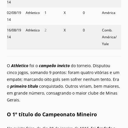
14
02/08/19
Athletico
1
X
0
América
14
16/08/19
Athletico
2
X
0
Comb.
14
América/
Yale
O
Athletico
foi o
campeão invicto
do torneio. Disputou
cinco jogos, somando 9 pontos: foram quatro vitórias e um
empate; marcando oito gols sem sofrer nenhum tento. Era
o
primeiro título
conquistado. Outros viriam, bem maiores,
em grande número, consagrando o maior clube de Minas
Gerais.
O 1º título do Campeonato Mineiro