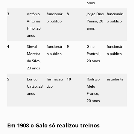
anos
3
Antônio
funcionári
8
Jorge Dias
funcionári
Antunes
o público
Penna, 20
o público
Filho, 20
anos
anos
4
Sinval
funcionári
9
Gino
funcionári
Moreira
o público
Panicali,
o público
da Silva,
20 anos
23 anos
5
Eurico
farmacêu
10
Rodrigo
estudante
Catão, 23
tico
Melo
anos
Franco,
20 anos
Em 1908 o Galo só realizou treinos