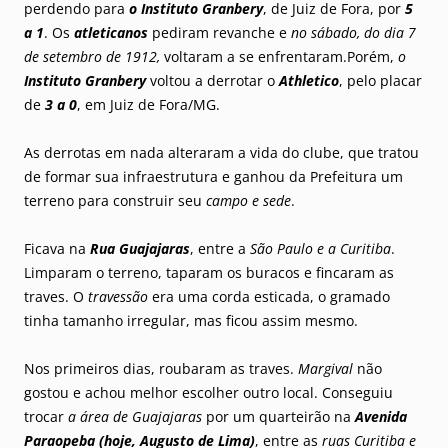
perdendo para
o Instituto Granbery
, de Juiz de Fora, por
5
a 1
. Os
atleticanos
pediram revanche e
no sábado, do dia 7
de setembro de 1912,
voltaram a se enfrentaram.Porém,
o
Instituto Granbery
voltou a derrotar o
Athletico
, pelo placar
de
3 a 0
, em Juiz de Fora/MG.
As derrotas em nada alteraram a vida do clube, que tratou
de formar sua infraestrutura e ganhou da Prefeitura um
terreno para construir seu
campo e sede
.
Ficava na
Rua Guajajaras
, entre a
São Paulo e a Curitiba
.
Limparam o terreno, taparam os buracos e fincaram as
traves. O
travessão
era uma corda esticada, o gramado
tinha tamanho irregular, mas ficou assim mesmo.
Nos primeiros dias, roubaram as traves.
Margival
não
gostou e achou melhor escolher outro local. Conseguiu
trocar
a área de Guajajaras
por um quarteirão na
Avenida
Paraopeba (hoje, Augusto de Lima)
, entre as
ruas Curitiba e