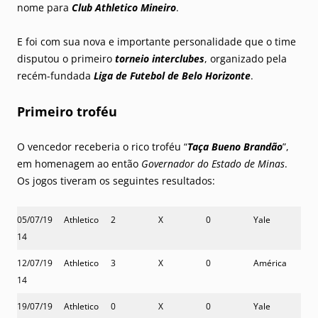
nome para
Club Athletico Mineiro
.
E foi com sua nova e importante personalidade que o time
disputou o primeiro
torneio interclubes
, organizado pela
recém-fundada
Liga de Futebol de Belo Horizonte
.
Primeiro troféu
O vencedor receberia o rico troféu “
Taça Bueno Brandão
”,
em homenagem ao então
Governador do Estado de Minas
.
Os jogos tiveram os seguintes resultados:
05/07/19
Athletico
2
X
0
Yale
14
12/07/19
Athletico
3
X
0
América
14
19/07/19
Athletico
0
X
0
Yale