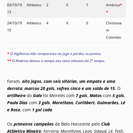
03/10/19
Athletico
2
X
1
América
*
15
*
24/10/19
Athletico
4
X
0
Christova
15
m
Colombo
*
O Higiênicos não compareceu ao jogo e perdeu os pontos.
**
O América deixou o campo aos cinco minutos do 2° tempo.
Foram,
oito jogos, com seis vitórias, um empate e uma
derrota; marcou 20 gols, sofreu cinco e um saldo de 15
. O
artilheiro
do
Galo
foi
Meireles
com
7 gols
,
Matos
com
5 gols
,
Paula Dias
com
3 gols
,
Morethzon, Curthbert, Guimarães, Lé
e Rose
, com
1 gol
cada
.
Os
primeiros campeões
de Belo Horizonte pelo
Club
Athletico Mineiro
:
Ferreira, Morethzon, Leon, Sigaud, Lé, Testi,