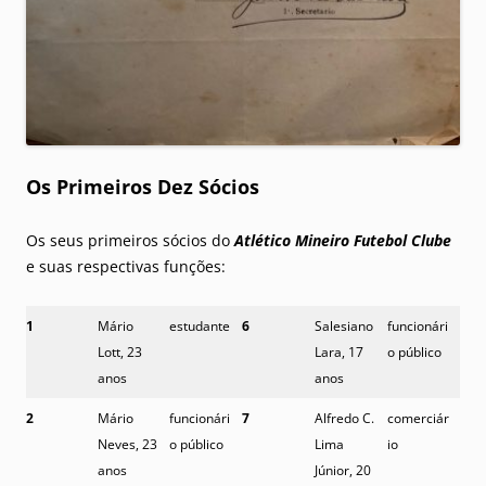
Os Primeiros Dez Sócios
Os seus primeiros sócios do
Atlético Mineiro Futebol Clube
e suas respectivas funções:
1
Mário
estudante
6
Salesiano
funcionári
Lott, 23
Lara, 17
o público
anos
anos
2
Mário
funcionári
7
Alfredo C.
comerciár
Neves, 23
o público
Lima
io
anos
Júnior, 20