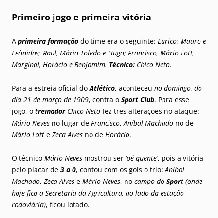
Primeiro jogo e primeira vitória
A
primeira formação
do time era o seguinte:
Eurico; Mauro e
Leônidas; Raul, Mário Toledo e Hugo; Francisco, Mário Lott,
Marginal, Horácio e Benjamim.
Técnico:
Chico Neto
.
Para a estreia oficial do
Atlético
, aconteceu
no domingo, do
dia 21 de março de 1909
, contra o
Sport Club
. Para esse
jogo, o
treinador
Chico Neto
fez três alterações no ataque:
Mário Neves
no lugar de
Francisco
,
Aníbal Machado
no de
Mário Lott
e
Zeca Alves
no de
Horácio
.
O técnico
Mário Neves
mostrou ser ‘
pé quente’
, pois a vitória
pelo placar de
3 a 0
, contou com os gols o trio:
Aníbal
Machado
,
Zeca Alves
e
Mário Neves
, no
campo do
Sport
(onde
hoje fica a Secretaria da Agricultura, ao lado da estação
rodoviária)
, ficou lotado.