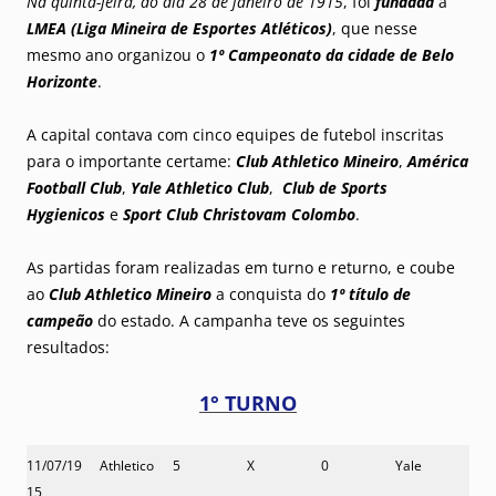
Na quinta-feira, do dia 28 de janeiro de 1915
, foi
fundada
a
LMEA
(Liga Mineira de Esportes Atléticos)
, que nesse
mesmo ano organizou o
1º Campeonato da cidade de Belo
Horizonte
.
A capital contava com cinco equipes de futebol inscritas
para o importante certame:
Club Athletico Mineiro
,
América
Football Club
,
Yale
Athletico Club
,
Club de Sports
Hygienicos
e
Sport Club Christovam Colombo
.
As partidas foram realizadas em turno e returno, e coube
ao
Club Athletico Mineiro
a conquista do
1º título de
campeão
do estado. A campanha teve os seguintes
resultados:
1° TURNO
11/07/19
Athletico
5
X
0
Yale
15