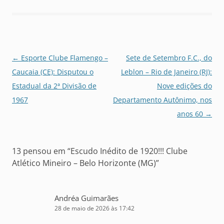
Navegação
←
Esporte Clube Flamengo –
Sete de Setembro F.C., do
de
Caucaia (CE): Disputou o
Leblon – Rio de Janeiro (RJ):
posts
Estadual da 2ª Divisão de
Nove edições do
1967
Departamento Autônimo, nos
anos 60
→
13 pensou em “
Escudo Inédito de 1920!!! Clube
Atlético Mineiro – Belo Horizonte (MG)
”
Andréa Guimarães
28 de maio de 2026 às 17:42