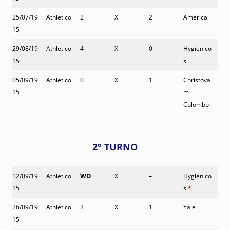
25/07/19
Athletico
2
X
2
América
15
29/08/19
Athletico
4
X
0
Hygienico
15
s
05/09/19
Athletico
0
X
1
Christova
15
m
Colombo
2° TURNO
12/09/19
Athletico
WO
X
–
Hygienico
15
s
*
26/09/19
Athletico
3
X
1
Yale
15