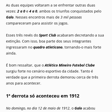
As duas equipes voltaram a se enfrentar outras duas
vezes:
2 a 0
e
4 a 0
, ambos os triunfos conquistados pelo
Galo
. Nesses encontros mais de
3 mil pessoas
compareceram para assistir os jogos.
Esses três revés do
Sport Club
acabaram decretando a sua
extinção. Com isso, boa parte dos seus integrantes
ingressaram no
quadro atleticano
, tornando-o mais forte
ainda.
É bom ressaltar, que o
Atlético Mineiro Futebol Clube
surgiu forte no cenário esportivo da cidade. Tanto é
verdade que a primeira derrota demorou cerca de três
anos para acontecer.
1ª derrota só aconteceu em 1912
No domingo, no dia 12 de maio de 1912
, o
Galo
acabou