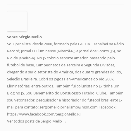
Sobre Sérgio Mello
Sou jornalista, desde 2000, formado pela FACHA. Trabalhei na Rádio
Record; Jornal O Fluminense (Niterói-RJ) e Jornal dos Sports (JS), no
Rio de Janeiro-RJ. No JS cobri o esporte amador, passando pelo
futebol de base, Campeonatos da Terceira e Segunda Divisões,
chegando a ser o setorista do América, dos quatro grandes do Rio,
Seleção Brasileira. Cobri os Jogos Pan-Americanos do Rio 2007,
Eliminatórias, entre outros. Também fui colunista no JS, tinha um
Blog no JS. Sou Benemérito do Bonsucesso Futebol Clube. Também
sou vetorizador, pesquisador e historiador do futebol brasileiro! E-
mail para contato: sergiomellojornalismo@msn.com Facebook:
https://www.facebook.com/SergioMello.RJ
Ver todos posts de Sérgio Mello
→