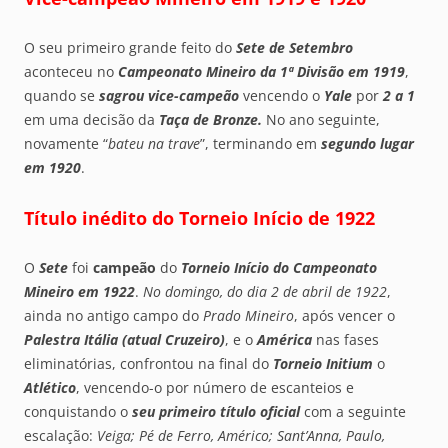
O seu primeiro grande feito do
Sete de Setembro
aconteceu no
Campeonato Mineiro da 1ª Divisão em 1919
,
quando se
sagrou vice-campeão
vencendo o
Yale
por
2 a 1
em uma decisão da
Taça de Bronze.
No ano seguinte,
novamente “
bateu na trave
”, terminando em
segundo lugar
em 1920
.
Título inédito do Torneio Início de 1922
O
Sete
foi
campeão
do
Torneio Início do Campeonato
Mineiro em 1922
.
No domingo, do dia 2 de abril de 1922
,
ainda no antigo campo do
Prado Mineiro
, após vencer o
Palestra Itália (atual Cruzeiro)
, e o
América
nas fases
eliminatórias, confrontou na final do
Torneio Initium
o
Atlético
, vencendo-o por número de escanteios e
conquistando o
seu primeiro título oficial
com a seguinte
escalação:
Veiga; Pé de Ferro, Américo; Sant’Anna, Paulo,