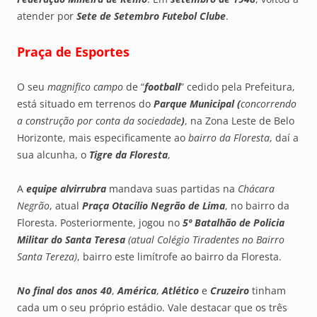
atender por
Sete de Setembro Futebol Clube
.
Praça de Esportes
O seu
magnifico campo
de “
football
” cedido pela Prefeitura,
está situado em terrenos do
Parque Municipal (
concorrendo
a construção por conta da sociedade
)
, na Zona Leste de Belo
Horizonte, mais especificamente ao
bairro da Floresta
, daí a
sua alcunha, o
Tigre da Floresta
,
A
equipe alvirrubra
mandava suas partidas na
Chácara
Negrão
, atual
Praça Otacílio Negrão de Lima
, no bairro da
Floresta. Posteriormente, jogou no
5º Batalhão de Policia
Militar do Santa Teresa
(atual Colégio Tiradentes no Bairro
Santa Tereza
)
, bairro este limítrofe ao bairro da Floresta.
No final dos anos 40
,
América
,
Atlético
e
Cruzeiro
tinham
cada um o seu próprio estádio. Vale destacar que os três