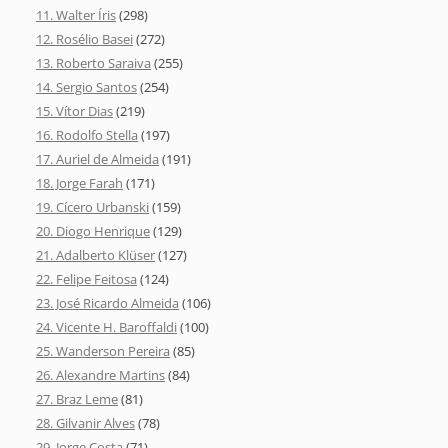
11. Walter Íris
(298)
12. Rosélio Basei
(272)
13. Roberto Saraiva
(255)
14. Sergio Santos
(254)
15. Vítor Dias
(219)
16. Rodolfo Stella
(197)
17. Auriel de Almeida
(191)
18. Jorge Farah
(171)
19. Cícero Urbanski
(159)
20. Diogo Henrique
(129)
21. Adalberto Klüser
(127)
22. Felipe Feitosa
(124)
23. José Ricardo Almeida
(106)
24. Vicente H. Baroffaldi
(100)
25. Wanderson Pereira
(85)
26. Alexandre Martins
(84)
27. Braz Leme
(81)
28. Gilvanir Alves
(78)
29. Jorge Costa
(71)