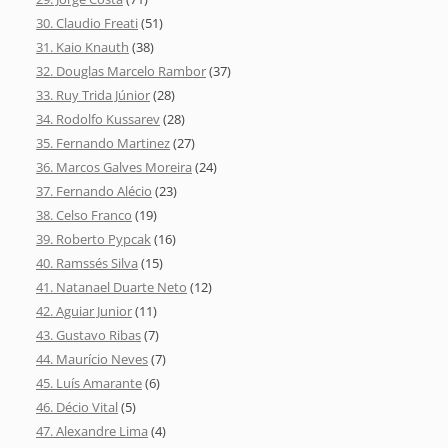
30. Claudio Freati
(51)
31. Kaio Knauth
(38)
32. Douglas Marcelo Rambor
(37)
33. Ruy Trida Júnior
(28)
34. Rodolfo Kussarev
(28)
35. Fernando Martinez
(27)
36. Marcos Galves Moreira
(24)
37. Fernando Alécio
(23)
38. Celso Franco
(19)
39. Roberto Pypcak
(16)
40. Ramssés Silva
(15)
41. Natanael Duarte Neto
(12)
42. Aguiar Junior
(11)
43. Gustavo Ribas
(7)
44. Maurício Neves
(7)
45. Luís Amarante
(6)
46. Décio Vital
(5)
47. Alexandre Lima
(4)