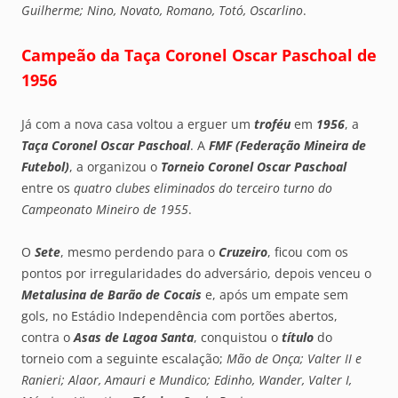
Guilherme; Nino, Novato, Romano, Totó, Oscarlino
.
Campeão da Taça Coronel Oscar Paschoal de
1956
Já com a nova casa voltou a erguer um
troféu
em
1956
, a
Taça Coronel Oscar Paschoal
. A
FMF (Federação Mineira de
Futebol)
, a organizou o
Torneio Coronel Oscar Paschoal
entre os
quatro clubes eliminados do terceiro turno do
Campeonato Mineiro de 1955
.
O
Sete
, mesmo perdendo para o
Cruzeiro
, ficou com os
pontos por irregularidades do adversário, depois venceu o
Metalusina de Barão de Cocais
e, após um empate sem
gols, no Estádio Independência com portões abertos,
contra o
Asas de Lagoa Santa
, conquistou o
título
do
torneio com a seguinte escalação;
Mão de Onça; Valter II e
Ranieri; Alaor, Amauri e Mundico; Edinho, Wander, Valter I,