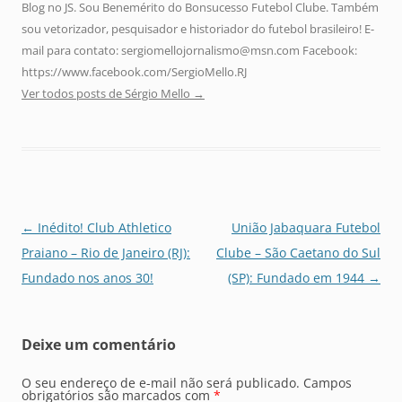
Blog no JS. Sou Benemérito do Bonsucesso Futebol Clube. Também
sou vetorizador, pesquisador e historiador do futebol brasileiro! E-
mail para contato: sergiomellojornalismo@msn.com Facebook:
https://www.facebook.com/SergioMello.RJ
Ver todos posts de Sérgio Mello
→
Navegação
←
Inédito! Club Athletico
União Jabaquara Futebol
de
Praiano – Rio de Janeiro (RJ):
Clube – São Caetano do Sul
posts
Fundado nos anos 30!
(SP): Fundado em 1944
→
Deixe um comentário
O seu endereço de e-mail não será publicado.
Campos
obrigatórios são marcados com
*