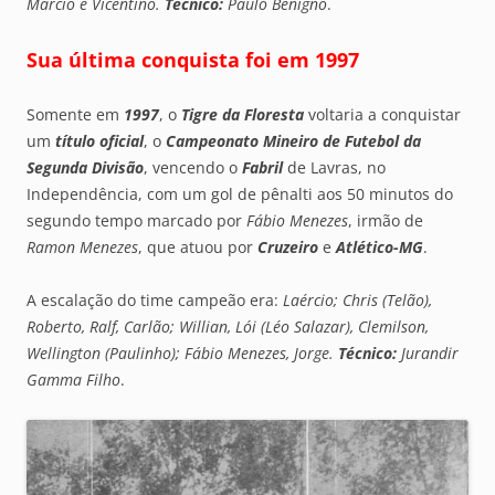
Márcio e Vicentino.
Técnico:
Paulo Benigno
.
Sua última conquista foi em 1997
Somente em
1997
, o
Tigre da Floresta
voltaria a conquistar
um
título oficial
, o
Campeonato Mineiro de Futebol da
Segunda Divisão
, vencendo o
Fabril
de Lavras, no
Independência, com um gol de pênalti aos 50 minutos do
segundo tempo marcado por
Fábio Menezes
, irmão de
Ramon Menezes
, que atuou por
Cruzeiro
e
Atlético-MG
.
A escalação do time campeão era:
Laércio; Chris (Telão),
Roberto, Ralf, Carlão; Willian, Lói (Léo Salazar), Clemilson,
Wellington (Paulinho); Fábio Menezes, Jorge.
Técnico:
Jurandir
Gamma Filho
.