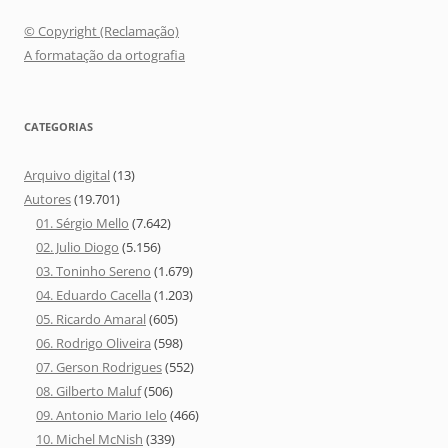
© Copyright (Reclamação)
A formatação da ortografia
CATEGORIAS
Arquivo digital
(13)
Autores
(19.701)
01. Sérgio Mello
(7.642)
02. Julio Diogo
(5.156)
03. Toninho Sereno
(1.679)
04. Eduardo Cacella
(1.203)
05. Ricardo Amaral
(605)
06. Rodrigo Oliveira
(598)
07. Gerson Rodrigues
(552)
08. Gilberto Maluf
(506)
09. Antonio Mario Ielo
(466)
10. Michel McNish
(339)