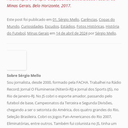
Minas Gerais, Belo Horizonte, 2017.
Este post foi publicado em
01. Sérgio Mello
,
Carências
,
Copas do
Mundo
,
Curiosidades
,
Escudos
,
Estádios
,
Fotos Históricas
,
História
do Futebol
,
Minas Gerais
em
14 de abril de 2024
por
Sérgio Mello
.
Sobre Sérgio Mello
Sou jornalista, desde 2000, formado pela FACHA. Trabalhei na Rádio
Record; Jornal O Fluminense (Niterói-RJ) e Jornal dos Sports (JS), no
Rio de Janeiro-RJ. No JS cobri o esporte amador, passando pelo
futebol de base, Campeonatos da Terceira e Segunda Divisões,
chegando a ser o setorista do América, dos quatro grandes do Rio,
Seleção Brasileira. Cobri os Jogos Pan-Americanos do Rio 2007,
Eliminatórias, entre outros. Também fui colunista no JS, tinha um