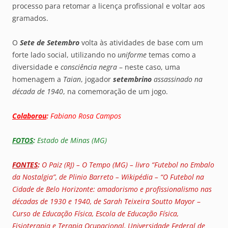
processo para retomar a licença profissional e voltar aos
gramados.
O
Sete de Setembro
volta às atividades de base com um
forte lado social, utilizando no
uniforme
temas como a
diversidade e
consciência negra
– neste caso, uma
homenagem a
Taian
, jogador
setembrino
assassinado na
década de 1940
, na comemoração de um jogo.
Colaborou
:
Fabiano Rosa Campos
FOTOS
:
Estado de Minas (MG)
FONTES
:
O Paiz (RJ) – O Tempo (MG) – livro “Futebol no Embalo
da Nostalgia”, de Plinio Barreto – Wikipédia – “O Futebol na
Cidade de Belo Horizonte: amadorismo e profissionalismo nas
décadas de 1930 e 1940, de Sarah Teixeira Soutto Mayor
–
Curso de Educação Física, Escola de Educação Física,
Fisioterapia e Terapia Ocupacional, Universidade Federal de