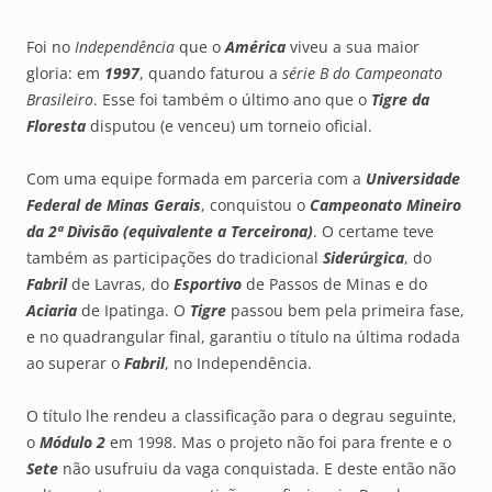
Foi no
Independência
que o
América
viveu a sua maior
gloria: em
1997
, quando faturou a
série B do Campeonato
Brasileiro
. Esse foi também o último ano que o
Tigre da
Floresta
disputou (e venceu) um torneio oficial.
Com uma equipe formada em parceria com a
Universidade
Federal de Minas Gerais
, conquistou o
Campeonato Mineiro
da 2ª Divisão (equivalente a Terceirona)
. O certame teve
também as participações do tradicional
Siderúrgica
, do
Fabril
de Lavras, do
Esportivo
de Passos de Minas e do
Aciaria
de Ipatinga. O
Tigre
passou bem pela primeira fase,
e no quadrangular final, garantiu o título na última rodada
ao superar o
Fabril
, no Independência.
O título lhe rendeu a classificação para o degrau seguinte,
o
Módulo 2
em 1998. Mas o projeto não foi para frente e o
Sete
não usufruiu da vaga conquistada. E deste então não