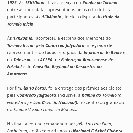
1973
. Às
16h30min.
, teve a eleição da
Rainha do Torneio
,
entre as candidatas apresentadas pelos oito clubes
participantes. Às
16h40min.
, início a disputa do
título do
Torneio Início
.
Às
17h30min.
, aconteceu a escolha dos Melhores do
Torneio Início
, pela
Comissão Julgadora
, integrada de
representantes de todos os órgãos da
Imprensa
, do
Rádio
e
da
Televisão
, da
ACLEA
, de
Federação Amazonense de
Futebol
e do
Conselho Regional de Desportos do
Amazonas
.
Por fim,
às
18 horas
, foi a entrega dos prêmios aos eleitos
pela
Comissão Julgadora
, inclusive, a
Rainha do Torneio
(a
vencedora foi
Laiz Cruz
, do
Nacional)
, no centro do gramado
do
Estádio Vivaldo Lima, em Manaus
.
No final, a equipe comandada por
João Lacerda Filho
,
Barbatana
, então com 44 anos, o
Nacional Futebol Clube
se