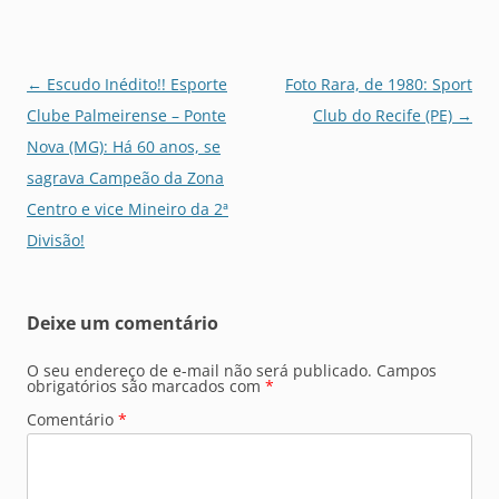
Navegação
←
Escudo Inédito!! Esporte
Foto Rara, de 1980: Sport
de
Clube Palmeirense – Ponte
Club do Recife (PE)
→
posts
Nova (MG): Há 60 anos, se
sagrava Campeão da Zona
Centro e vice Mineiro da 2ª
Divisão!
Deixe um comentário
O seu endereço de e-mail não será publicado.
Campos
obrigatórios são marcados com
*
Comentário
*