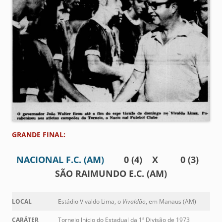
GRANDE FINAL
:
NACIONAL F.C. (AM)
0 (4) X 0 (3)
SÃO RAIMUNDO E.C. (AM)
LOCAL
Estádio Vivaldo Lima, o
Vivaldão
, em Manaus (AM)
CARÁTER
Torneio Início do Estadual da 1ª Divisão de 1973