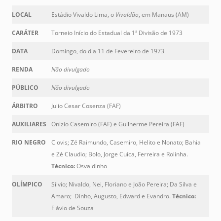
LOCAL
Estádio Vivaldo Lima, o
Vivaldão
, em Manaus (AM)
CARÁTER
Torneio Início do Estadual da 1ª Divisão de 1973
DATA
Domingo, do dia 11 de Fevereiro de 1973
RENDA
Não divulgado
PÚBLICO
Não divulgado
ÁRBITRO
Julio Cesar Cosenza (FAF)
AUXILIARES
Onizio Casemiro (FAF) e Guilherme Pereira (FAF)
RIO NEGRO
Clovis; Zé Raimundo, Casemiro, Helito e Nonato; Bahia
e Zé Claudio; Bolo, Jorge Cuíca, Ferreira e Rolinha.
Técnico:
Osvaldinho
OLÍMPICO
Silvio; Nivaldo, Nei, Floriano e João Pereira; Da Silva e
Amaro; Dinho, Augusto, Edward e Evandro.
Técnico:
Flávio de Souza