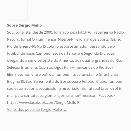
Sobre Sérgio Mello
Sou jornalista, desde 2000, formado pela FACHA. Trabalhei na Rádio
Record; Jornal O Fluminense (Niterói-RJ) e Jornal dos Sports (JS), no
Rio de Janeiro-RJ. No JS cobri o esporte amador, passando pelo
futebol de base, Campeonatos da Terceira e Segunda Divisões,
chegando a ser o setorista do América, dos quatro grandes do Rio,
Seleção Brasileira. Cobri os Jogos Pan-Americanos do Rio 2007,
Eliminatórias, entre outros. Também fui colunista no JS, tinha um
Blog no JS. Sou Benemérito do Bonsucesso Futebol Clube. Também
sou vetorizador, pesquisador e historiador do futebol brasileiro! E-
mail para contato: sergiomellojornalismo@msn.com Facebook:
https://www.facebook.com/SergioMello.RJ
Ver todos posts de Sérgio Mello
→