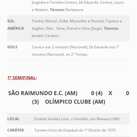
Jorginho e Toninho Cerezo; Zé Eduardo, Careca, Louro
e Newton.
Técnico:
Barbatana
SUL
Toinho; Mistral, Didel, Maravilha e Denival; Tapioca e
AMÉRICA
Itagiba; Olair, Sena, Dorval e Silva (Jorge).
Técnico:
Jandeir Cardoso
GOLS
Careca aos 2 minutos (Nacional); Zé Eduardo aos 7
minutos (Nacional), no 2º Tempo.
1ª SEMIFINAL
:
SÃO RAIMUNDO E.C. (AM) 0 (4) X 0
(3) OLÍMPICO CLUBE (AM)
LOCAL
Estádio Vivaldo Lima, o
Vivaldão
, em Manaus (AM)
CARÁTER
Torneio Início do Estadual da 1ª Divisão de 1973