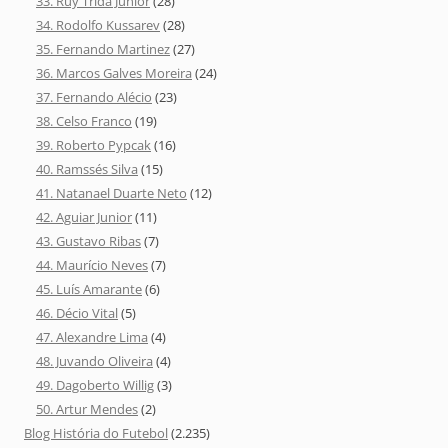
33. Ruy Trida Júnior
(28)
34. Rodolfo Kussarev
(28)
35. Fernando Martinez
(27)
36. Marcos Galves Moreira
(24)
37. Fernando Alécio
(23)
38. Celso Franco
(19)
39. Roberto Pypcak
(16)
40. Ramssés Silva
(15)
41. Natanael Duarte Neto
(12)
42. Aguiar Junior
(11)
43. Gustavo Ribas
(7)
44. Maurício Neves
(7)
45. Luís Amarante
(6)
46. Décio Vital
(5)
47. Alexandre Lima
(4)
48. Juvando Oliveira
(4)
49. Dagoberto Willig
(3)
50. Artur Mendes
(2)
Blog História do Futebol
(2.235)