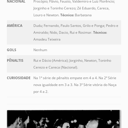
NACIONAL
Procópio; Flávio, Fausto, Valdemiro e Luiz Florêncio;
Jorginho e Toninho Cerezo; Zé Eduardo, Careca,
Louro e Newton.
Técnico:
Barbatana
AMÉRICA
Dudu; Fernando, Paulo Santos, Grilo e Ponga; Pedro e
Amiraldo; Nido, Dacio, Rui e Rosimar.
Técnico:
Amadeu Teixeira
GOLS
Nenhum
PÊNALTIS
Rui e Dácio (América); Jorginho, Newton, Toninho
Cerezo e Careca (Nacional).
CURIOSIDADE
Na 1ª série de pênaltis empate em 4 a 4. Na 2ª Série
nova igualdade em 3 a 3. Na 3ª Série vitória do Naça
por 4 a 2.