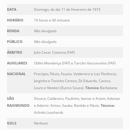
DATA
Domingo, do dia 11 de Fevereiro de 1973
HORÁRIO
16 horas e 40 minutos
RENDA
Não divulgado
PÚBLICO
Não divulgado
ÁRBITRO
Julio Cesar Cosenza (FAF)
AUXILIARES
Odilio Mendonça (FAF) e Tarcilio Vasconcelos (FAF)
NACIONAL
Procópio; Flávio, Fausto, Valdemiro e Luiz Florêncio;
Jorginho e Toninho Cerezo; Zé Eduardo, Careca,
Louro e Newton (Eurico Souza).
Técnico:
Barbatana
SÃO
Dissica; Calderaro, Paulinho, Itamar e Araim; Adonias
RAIUMUNDO
e Ademir; Airton, Sauba; Ronildo e Flávio.
Técnico:
Arlindo Louchards
GOLS
Nenhum