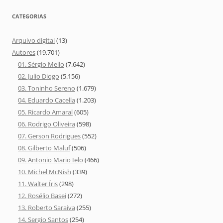
CATEGORIAS
Arquivo digital
(13)
Autores
(19.701)
01. Sérgio Mello
(7.642)
02. Julio Diogo
(5.156)
03. Toninho Sereno
(1.679)
04. Eduardo Cacella
(1.203)
05. Ricardo Amaral
(605)
06. Rodrigo Oliveira
(598)
07. Gerson Rodrigues
(552)
08. Gilberto Maluf
(506)
09. Antonio Mario Ielo
(466)
10. Michel McNish
(339)
11. Walter Íris
(298)
12. Rosélio Basei
(272)
13. Roberto Saraiva
(255)
14. Sergio Santos
(254)