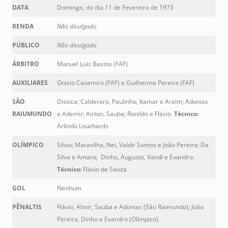
DATA
Domingo, do dia 11 de Fevereiro de 1973
RENDA
Não divulgado
PÚBLICO
Não divulgado
ÁRBITRO
Manuel Luiz Bastos (FAF)
AUXILIARES
Onizio Casemiro (FAF) e Guilherme Pereira (FAF)
SÃO
Dissica; Calderaro, Paulinho, Itamar e Araim; Adonias
RAIUMUNDO
e Ademir; Airton, Sauba; Ronildo e Flávio.
Técnico:
Arlindo Louchards
OLÍMPICO
Silvio; Maravilha, Nei, Valdir Santos e João Pereira; Da
Silva e Amaro; Dinho, Augusto, Vandi e Evandro.
Técnico:
Flávio de Souza
GOL
Nenhum
PÊNALTIS
Flávio, Almir, Sauba e Adonias (São Raimundo); João
Pereira, Dinho e Evandro (Olímpico).