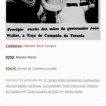
Colaborou
:
Fabiano Rosa Campos
FOTO
:
Revista Placar
FONTE
:
Jornal do Commercio (AM)
Este post foi publicado em
01. Sérgio Mello
,
Amazonas
,
Campanhas
dos Campeões
,
Carências
,
Curiosidades
,
Fotos Históricas
,
História
do Futebol
em
10 de outubro de 2022
por
Sérgio Mello
.