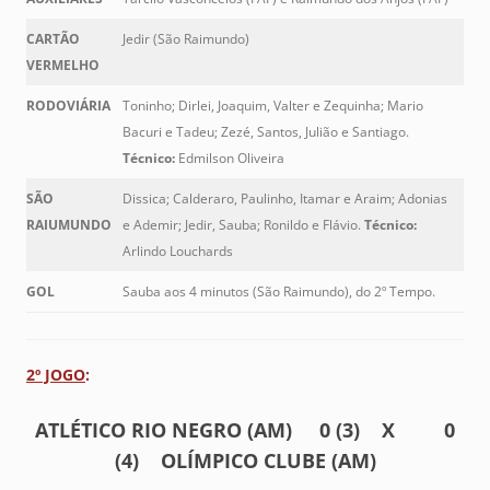
CARTÃO
Jedir (São Raimundo)
VERMELHO
RODOVIÁRIA
Toninho; Dirlei, Joaquim, Valter e Zequinha; Mario
Bacuri e Tadeu; Zezé, Santos, Julião e Santiago.
Técnico:
Edmilson Oliveira
SÃO
Dissica; Calderaro, Paulinho, Itamar e Araim; Adonias
RAIUMUNDO
e Ademir; Jedir, Sauba; Ronildo e Flávio.
Técnico:
Arlindo Louchards
GOL
Sauba aos 4 minutos (São Raimundo), do 2º Tempo.
2º JOGO
:
ATLÉTICO RIO NEGRO (AM) 0 (3) X 0
(4) OLÍMPICO CLUBE (AM)