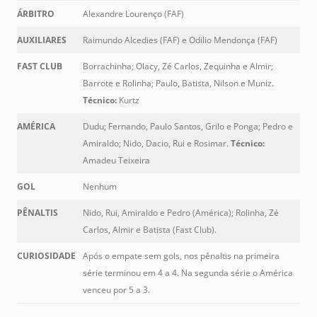
ÁRBITRO
Alexandre Lourenço (FAF)
AUXILIARES
Raimundo Alcedies (FAF) e Odilio Mendonça (FAF)
FAST CLUB
Borrachinha; Olacy, Zé Carlos, Zequinha e Almir;
Barrote e Rolinha; Paulo, Batista, Nilson e Muniz.
Técnico:
Kurtz
AMÉRICA
Dudu; Fernando, Paulo Santos, Grilo e Ponga; Pedro e
Amiraldo; Nido, Dacio, Rui e Rosimar.
Técnico:
Amadeu Teixeira
GOL
Nenhum
PÊNALTIS
Nido, Rui, Amiraldo e Pedro (América); Rolinha, Zé
Carlos, Almir e Batista (Fast Club).
CURIOSIDADE
Após o empate sem gols, nos pênaltis na primeira
série terminou em 4 a 4. Na segunda série o América
venceu por 5 a 3.