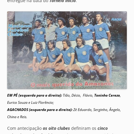
entregue na data do
Torneio Início
.
EM PÉ (esquerda para a direita):
Tião, Décio, Flávio,
Toninho Cerezo
,
Eurico Souza e Luiz Florêncio;
AGACHADOS (esquerda para a direita):
Zé Eduardo, Serginho, Ângelo,
China e Reis.
Com antecipação
os oito clubes
definiram os
cinco