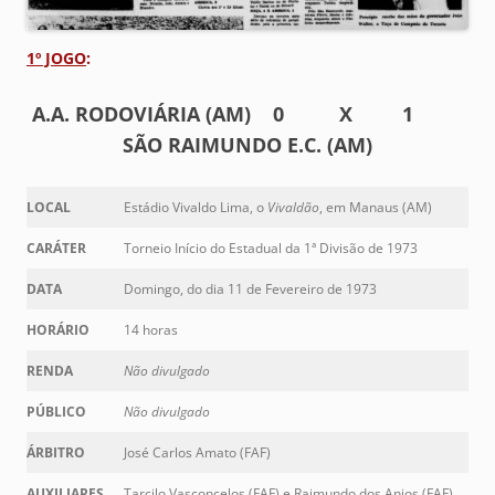
1º JOGO
:
A.A. RODOVIÁRIA (AM) 0 X 1
SÃO RAIMUNDO E.C. (AM)
LOCAL
Estádio Vivaldo Lima, o
Vivaldão
, em Manaus (AM)
CARÁTER
Torneio Início do Estadual da 1ª Divisão de 1973
DATA
Domingo, do dia 11 de Fevereiro de 1973
HORÁRIO
14 horas
RENDA
Não divulgado
PÚBLICO
Não divulgado
ÁRBITRO
José Carlos Amato (FAF)
AUXILIARES
Tarcilo Vasconcelos (FAF) e Raimundo dos Anjos (FAF)