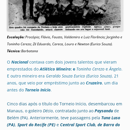
Escalação:
Procópio; Flávio, Fausto, Valdemiro e Luiz Florêncio; Jorginho e
Toninho Cerezo; Zé Eduardo, Careca, Louro e Newton (Eurico Souza).
Técnico:
Barbatana
O
Nacional
contava com dois jovens talentos que vieram
emprestados do
Atlético Mineiro
: e
Toninho
Cerezo
e
Ângelo
.
E outro mineiro era
Geraldo Souza Eurico (Eurico Souza)
, 21
anos, que veio por empréstimo junto ao
Cruzeiro
, um dia
antes do
Torneio Início
.
Cinco dias após o título do Torneio Início, desembarcou em
Manaus, o goleiro
Décio
, contratado junto ao
Paysandu
de
Belém (PA). Anteriormente, teve passagens pela
Tuna Luso
(PA)
,
Sport do Recife (PE)
e
Central Sport Club, de Barra do