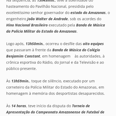
Na sequência, às
13h45min.
, teve a solenidade do
hasteamento do Pavilhão Nacional, presidida pelo
excelentíssimo
senhor governador do
estado do Amazonas
, o
engenheiro
João Walter de Andrade
, sob os acordes do
Hino Nacional Brasileiro
executado pela
Banda de Música
da Polícia Militar do Estado do Amazonas
.
Logo após,
13h50min.
, ocorreu o desfile das
oito equipes
que passaram à frente da
Banda
de Música do Colégio
Benjamim Constant
, em homenagem às autoridades, à
crônica esportiva do Rádio, do Jornal e da Televisão e ao
público presente.
Às
13h59min.
, toque de silêncio, executado por um
corneteiro da Polícia Militar do Estado do Amazonas, em
homenagem à memória dos desportistas desaparecidos.
Às
14 horas
, teve início da disputa do
Torneio de
Apresentação do Campeonato Amazonense de Futebol de