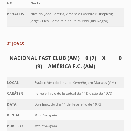
GOL
Nenhum
PÊNALTIS
Nivaldo, João Pereira, Amaro e Evandro (Olímpico);
Jorge Cuíca, Ferreira e Zé Raimundo (Rio Negro).
3º JOGO
:
NACIONAL FAST CLUB (AM) 0 (7) X 0
(9) AMÉRICA F.C. (AM)
LOCAL
Estádio Vivaldo Lima, o
Vivaldão
, em Manaus (AM)
CARÁTER
Torneio Início do Estadual da 1ª Divisão de 1973
DATA
Domingo, do dia 11 de Fevereiro de 1973
RENDA
Não divulgado
PÚBLICO
Não divulgado