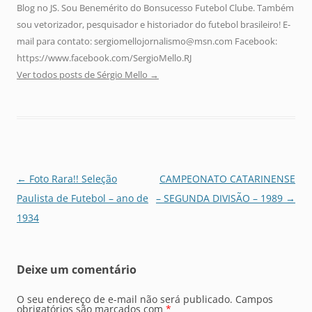
Blog no JS. Sou Benemérito do Bonsucesso Futebol Clube. Também
sou vetorizador, pesquisador e historiador do futebol brasileiro! E-
mail para contato: sergiomellojornalismo@msn.com Facebook:
https://www.facebook.com/SergioMello.RJ
Ver todos posts de Sérgio Mello
→
Navegação
←
Foto Rara!! Seleção
CAMPEONATO CATARINENSE
de
Paulista de Futebol – ano de
– SEGUNDA DIVISÃO – 1989
→
posts
1934
Deixe um comentário
O seu endereço de e-mail não será publicado.
Campos
obrigatórios são marcados com
*