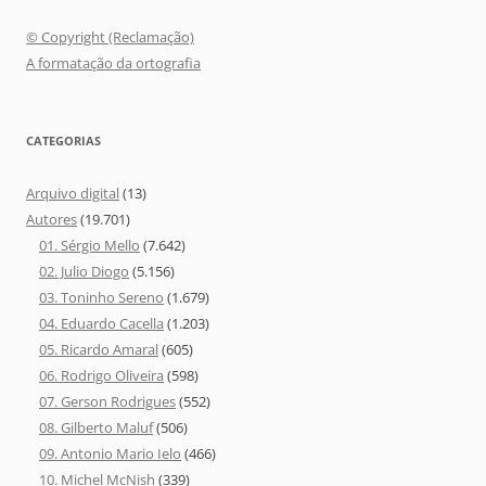
© Copyright (Reclamação)
A formatação da ortografia
CATEGORIAS
Arquivo digital
(13)
Autores
(19.701)
01. Sérgio Mello
(7.642)
02. Julio Diogo
(5.156)
03. Toninho Sereno
(1.679)
04. Eduardo Cacella
(1.203)
05. Ricardo Amaral
(605)
06. Rodrigo Oliveira
(598)
07. Gerson Rodrigues
(552)
08. Gilberto Maluf
(506)
09. Antonio Mario Ielo
(466)
10. Michel McNish
(339)