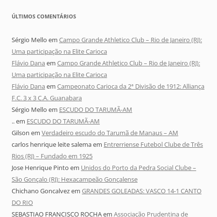
ÚLTIMOS COMENTÁRIOS
Sérgio Mello
em
Campo Grande Athletico Club – Rio de Janeiro (RJ):
Uma participação na Elite Carioca
Flávio Dana
em
Campo Grande Athletico Club – Rio de Janeiro (RJ):
Uma participação na Elite Carioca
Flávio Dana
em
Campeonato Carioca da 2ª Divisão de 1912: Alliança
F.C. 3 x 3 C.A. Guanabara
Sérgio Mello
em
ESCUDO DO TARUMÃ-AM
..
em
ESCUDO DO TARUMÃ-AM
Gilson
em
Verdadeiro escudo do Tarumã de Manaus – AM
carlos henrique leite salema
em
Entrerriense Futebol Clube de Três
Rios (RJ) – Fundado em 1925
Jose Henrique Pinto
em
Unidos do Porto da Pedra Social Clube –
São Gonçalo (RJ): Hexacampeão Gonçalense
Chichano Goncalvez
em
GRANDES GOLEADAS: VASCO 14-1 CANTO
DO RIO
SEBASTIAO FRANCISCO ROCHA
em
Associação Prudentina de