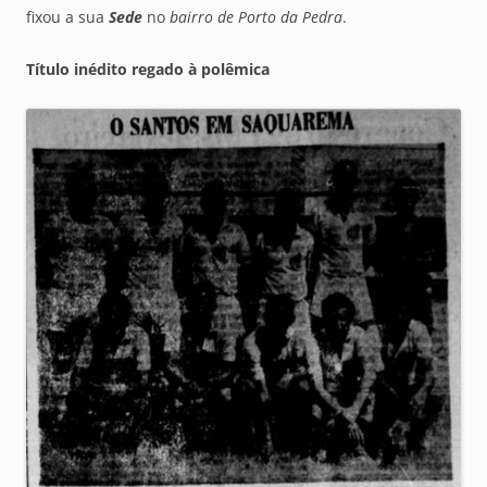
fixou a sua
Sede
no
bairro de Porto da Pedra
.
Título inédito regado à polêmica