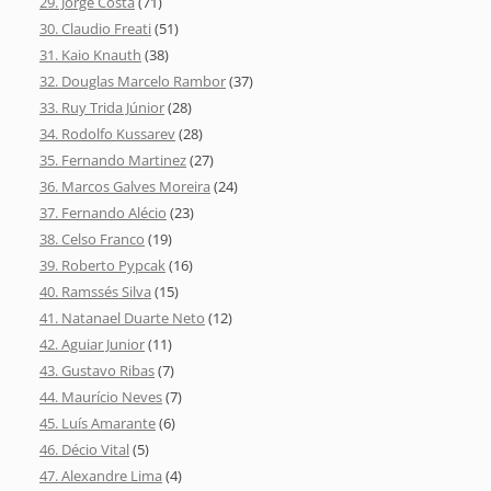
29. Jorge Costa
(71)
30. Claudio Freati
(51)
31. Kaio Knauth
(38)
32. Douglas Marcelo Rambor
(37)
33. Ruy Trida Júnior
(28)
34. Rodolfo Kussarev
(28)
35. Fernando Martinez
(27)
36. Marcos Galves Moreira
(24)
37. Fernando Alécio
(23)
38. Celso Franco
(19)
39. Roberto Pypcak
(16)
40. Ramssés Silva
(15)
41. Natanael Duarte Neto
(12)
42. Aguiar Junior
(11)
43. Gustavo Ribas
(7)
44. Maurício Neves
(7)
45. Luís Amarante
(6)
46. Décio Vital
(5)
47. Alexandre Lima
(4)