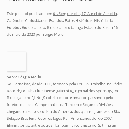
Este post foi publicado em
01. Sérgio Mello
,
17. Auriel de Almeida
,
Carências
,
Curiosidades
,
Escudos
,
Fotos Históricas
,
História do
Futebol
,
Rio de Janeiro
,
Rio de Janeiro (antigo Estado do RJ)
em
16
de maio de 2020
por
Sérgio Mello
.
Sobre Sérgio Mello
Sou jornalista, desde 2000, formado pela FACHA. Trabalhei na Rádio
Record; Jornal O Fluminense (Niterói-RJ) e Jornal dos Sports (JS), no
Rio de Janeiro-RJ. No JS cobri o esporte amador, passando pelo
futebol de base, Campeonatos da Terceira e Segunda Divisões,
chegando a ser o setorista do América, dos quatro grandes do Rio,
Seleção Brasileira. Cobri os Jogos Pan-Americanos do Rio 2007,
Eliminatórias, entre outros. Também fui colunista no JS, tinha um