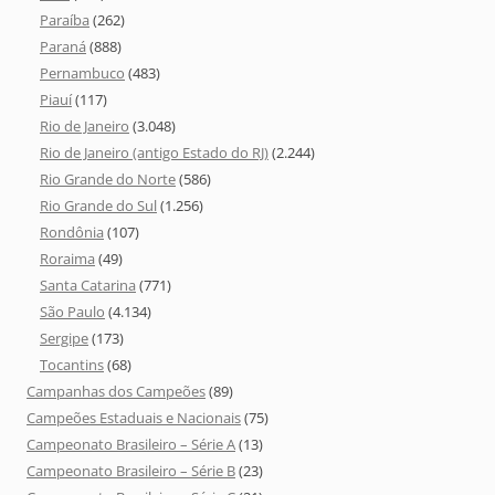
Paraíba
(262)
Paraná
(888)
Pernambuco
(483)
Piauí
(117)
Rio de Janeiro
(3.048)
Rio de Janeiro (antigo Estado do RJ)
(2.244)
Rio Grande do Norte
(586)
Rio Grande do Sul
(1.256)
Rondônia
(107)
Roraima
(49)
Santa Catarina
(771)
São Paulo
(4.134)
Sergipe
(173)
Tocantins
(68)
Campanhas dos Campeões
(89)
Campeões Estaduais e Nacionais
(75)
Campeonato Brasileiro – Série A
(13)
Campeonato Brasileiro – Série B
(23)