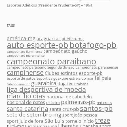
Esportes Atléticos (Presidente Prudente-SP) – 1964
TAGS
américa-mg
araguari ac
atlético-mg
auto esporte-pb
botafogo-pb
campeonato gaúcho
campeonato fluminense
campeonato maranhense
campeonato paraibano
campeonato paraibano segunda divisão
campeonato paranaense
campinense
Clubes extintos
esporte-pb
felipeia
esporte de patos
esportiva guaxupé
estrela do mar
guarabira
itajaí
ituiutabana
futebol amador
liga desportiva de moeda
marcílio dias
nacional de cabedelo
palmeiras-pb
nacional de patos
oitizeiro
red cross
santos-pb
santa catarina
santa cruz-pb
sete de setembro-mg
sport joão pessoa
treze
São Luís
sport juiz de fora
torneio início
Uberaba
tupi-mg
uberaba sport
tupynambás-mg