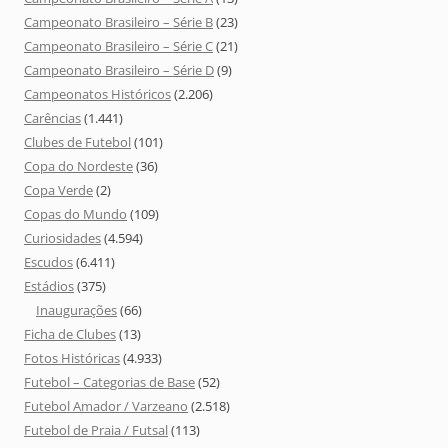
Campeonato Brasileiro – Série B
(23)
Campeonato Brasileiro – Série C
(21)
Campeonato Brasileiro – Série D
(9)
Campeonatos Históricos
(2.206)
Carências
(1.441)
Clubes de Futebol
(101)
Copa do Nordeste
(36)
Copa Verde
(2)
Copas do Mundo
(109)
Curiosidades
(4.594)
Escudos
(6.411)
Estádios
(375)
Inaugurações
(66)
Ficha de Clubes
(13)
Fotos Históricas
(4.933)
Futebol – Categorias de Base
(52)
Futebol Amador / Varzeano
(2.518)
Futebol de Praia / Futsal
(113)