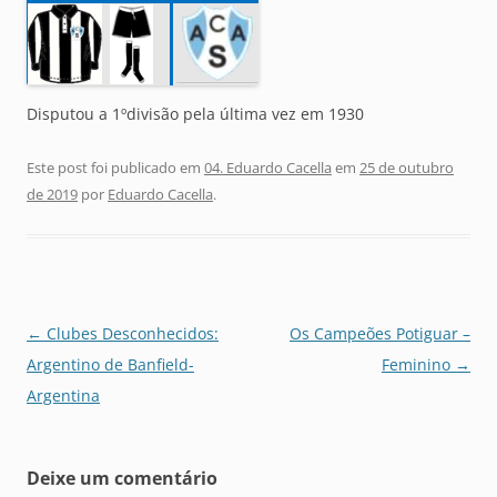
Disputou a 1ºdivisão pela última vez em 1930
Este post foi publicado em
04. Eduardo Cacella
em
25 de outubro
de 2019
por
Eduardo Cacella
.
Navegação
←
Clubes Desconhecidos:
Os Campeões Potiguar –
de
Argentino de Banfield-
Feminino
→
posts
Argentina
Deixe um comentário