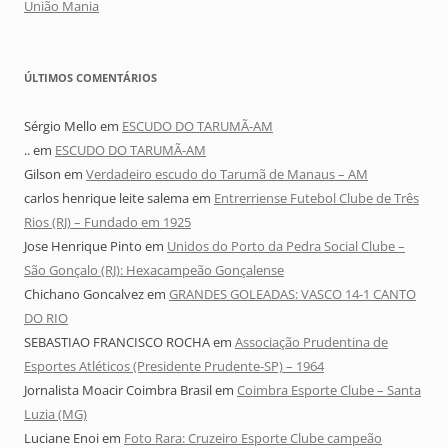
União Mania
ÚLTIMOS COMENTÁRIOS
Sérgio Mello
em
ESCUDO DO TARUMÃ-AM
..
em
ESCUDO DO TARUMÃ-AM
Gilson
em
Verdadeiro escudo do Tarumã de Manaus – AM
carlos henrique leite salema
em
Entrerriense Futebol Clube de Três
Rios (RJ) – Fundado em 1925
Jose Henrique Pinto
em
Unidos do Porto da Pedra Social Clube –
São Gonçalo (RJ): Hexacampeão Gonçalense
Chichano Goncalvez
em
GRANDES GOLEADAS: VASCO 14-1 CANTO
DO RIO
SEBASTIAO FRANCISCO ROCHA
em
Associação Prudentina de
Esportes Atléticos (Presidente Prudente-SP) – 1964
Jornalista Moacir Coimbra Brasil
em
Coimbra Esporte Clube – Santa
Luzia (MG)
Luciane Enoi
em
Foto Rara: Cruzeiro Esporte Clube campeão