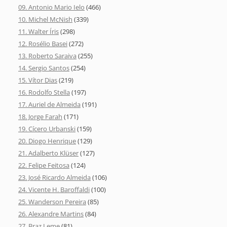
09. Antonio Mario Ielo
(466)
10. Michel McNish
(339)
11. Walter Íris
(298)
12. Rosélio Basei
(272)
13. Roberto Saraiva
(255)
14. Sergio Santos
(254)
15. Vítor Dias
(219)
16. Rodolfo Stella
(197)
17. Auriel de Almeida
(191)
18. Jorge Farah
(171)
19. Cícero Urbanski
(159)
20. Diogo Henrique
(129)
21. Adalberto Klüser
(127)
22. Felipe Feitosa
(124)
23. José Ricardo Almeida
(106)
24. Vicente H. Baroffaldi
(100)
25. Wanderson Pereira
(85)
26. Alexandre Martins
(84)
27. Braz Leme
(81)