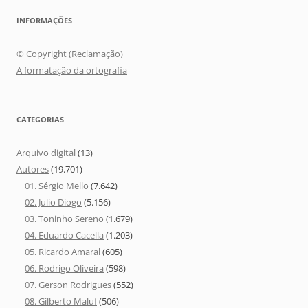
INFORMAÇÕES
© Copyright (Reclamação)
A formatação da ortografia
CATEGORIAS
Arquivo digital
(13)
Autores
(19.701)
01. Sérgio Mello
(7.642)
02. Julio Diogo
(5.156)
03. Toninho Sereno
(1.679)
04. Eduardo Cacella
(1.203)
05. Ricardo Amaral
(605)
06. Rodrigo Oliveira
(598)
07. Gerson Rodrigues
(552)
08. Gilberto Maluf
(506)