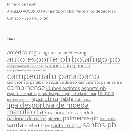
Mineiro de 1959!
ANGELO AUGUSTO FAVI
em
Sport Club Milionários de São João
Clímaco – São Paulo (SP)
TAGS
américa-mg
araguari ac
atlético-mg
auto esporte-pb
botafogo-pb
campeonato gaúcho
campeonato fluminense
campeonato maranhense
campeonato paraibano
campeonato paraibano segunda divisão
campeonato paranaense
campinense
Clubes extintos
esporte-pb
felipeia
esporte de patos
esportiva guaxupé
estrela do mar
guarabira
itajaí
ituiutabana
futebol amador
liga desportiva de moeda
marcílio dias
nacional de cabedelo
palmeiras-pb
nacional de patos
oitizeiro
red cross
santos-pb
santa catarina
santa cruz-pb
sete de setembro-mg