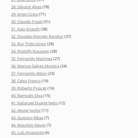
28. Gilvanir Alves
(78)
29. Jorge Costa
(71)
30. Claudio Freati
(51)
31. Kaio Knauth
(38)
32. Douglas Marcelo Rambor
(37)
33. Ruy Trida Júnior
(28)
34. Rodolfo Kussarev
(28)
35. Fernando Martinez
(27)
36. Marcos Galves Moreira
(24)
37. Fernando Alécio
(23)
38. Celso Franco
(19)
39. Roberto Pypcak
(16)
40. Ramssés Silva
(15)
41. Natanael Duarte Neto
(12)
42. Aguiar Junior
(11)
43. Gustavo Ribas
(7)
44. Maurício Neves
(7)
45. Luís Amarante
(6)