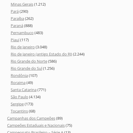
Minas Gerais
(1.212)
Pará
(290)
Paraíba
(262)
Paraná
(888)
Pernambuco
(483)
Piauí
(117)
Rio de Janeiro
(3.048)
Rio de Janeiro (antigo Estado do RJ)
(2.244)
Rio Grande do Norte
(586)
Rio Grande do Sul
(1.256)
Rondônia
(107)
Roraima
(49)
Santa Catarina
(771)
São Paulo
(4.134)
Sergipe
(173)
Tocantins
(68)
Campanhas dos Campeões
(89)
Campeões Estaduais e Nacionais
(75)
Campeonato Brasileiro – Série A
(13)