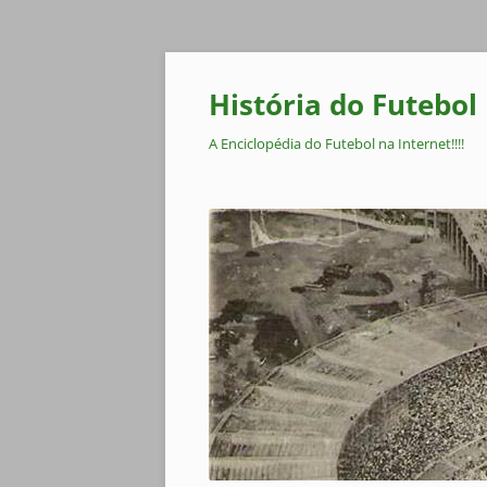
Pular
para
o
História do Futebol
conteúdo
A Enciclopédia do Futebol na Internet!!!!