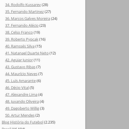
34. Rodolfo Kussarev
(28)
35. Fernando Martinez
(27)
36. Marcos Galves Moreira
(24)
37. Fernando Alécio
(23)
38. Celso Franco
(19)
39. Roberto Pypcak
(16)
40. Ramssés Silva
(15)
41. Natanael Duarte Neto
(12)
42. Aguiar Junior
(11)
43. Gustavo Ribas
(7)
44. Maurício Neves
(7)
45. Luís Amarante
(6)
46. Décio Vital
(5)
47. Alexandre Lima
(4)
48. Juvando Oliveira
(4)
49. Dagoberto Willig
(3)
50. Artur Mendes
(2)
Blog História do Futebol
(2.235)