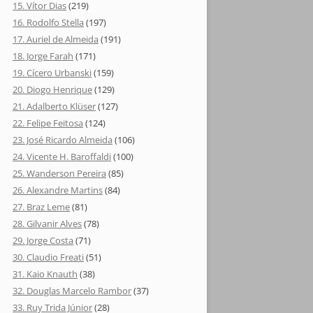
15. Vítor Dias
(219)
16. Rodolfo Stella
(197)
17. Auriel de Almeida
(191)
18. Jorge Farah
(171)
19. Cícero Urbanski
(159)
20. Diogo Henrique
(129)
21. Adalberto Klüser
(127)
22. Felipe Feitosa
(124)
23. José Ricardo Almeida
(106)
24. Vicente H. Baroffaldi
(100)
25. Wanderson Pereira
(85)
26. Alexandre Martins
(84)
27. Braz Leme
(81)
28. Gilvanir Alves
(78)
29. Jorge Costa
(71)
30. Claudio Freati
(51)
31. Kaio Knauth
(38)
32. Douglas Marcelo Rambor
(37)
33. Ruy Trida Júnior
(28)