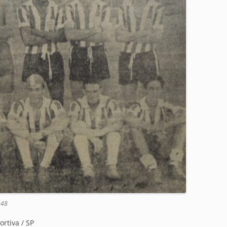
948
rtiva / SP