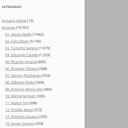
CATEGORIAS
Arquivo digital
(13)
Autores
(19.701)
01. Sérgio Mello
(7.642)
02. Julio Diogo
(5.156)
03. Toninho Sereno
(1.679)
04. Eduardo Cacella
(1.203)
05. Ricardo Amaral
(605)
06. Rodrigo Oliveira
(598)
07. Gerson Rodrigues
(552)
08. Gilberto Maluf
(506)
09. Antonio Mario Ielo
(466)
10. Michel McNish
(339)
11. Walter Íris
(298)
12. Rosélio Basei
(272)
13. Roberto Saraiva
(255)
14. Sergio Santos
(254)