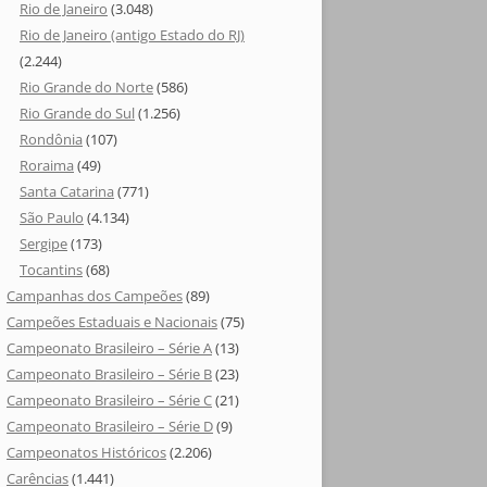
Rio de Janeiro
(3.048)
Rio de Janeiro (antigo Estado do RJ)
(2.244)
Rio Grande do Norte
(586)
Rio Grande do Sul
(1.256)
Rondônia
(107)
Roraima
(49)
Santa Catarina
(771)
São Paulo
(4.134)
Sergipe
(173)
Tocantins
(68)
Campanhas dos Campeões
(89)
Campeões Estaduais e Nacionais
(75)
Campeonato Brasileiro – Série A
(13)
Campeonato Brasileiro – Série B
(23)
Campeonato Brasileiro – Série C
(21)
Campeonato Brasileiro – Série D
(9)
Campeonatos Históricos
(2.206)
Carências
(1.441)