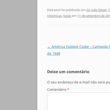
Este post foi publicado em
02. Julio Diogo
,
Históricas
,
Goiás
em
11 de setembro de 20
Navegação
←
América Futebol Clube – Campeão 
de
de 1948
posts
Deixe um comentário
O seu endereço de e-mail não será pu
Comentário
*