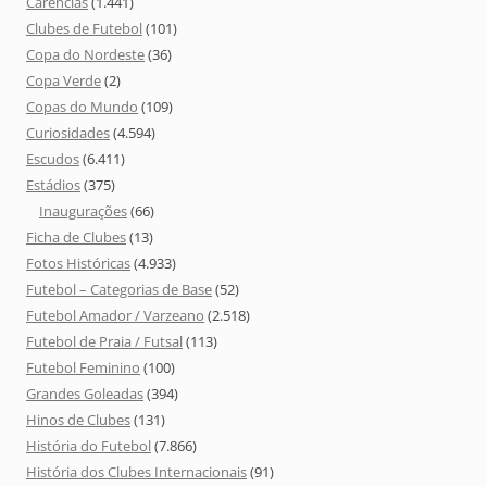
Carências
(1.441)
Clubes de Futebol
(101)
Copa do Nordeste
(36)
Copa Verde
(2)
Copas do Mundo
(109)
Curiosidades
(4.594)
Escudos
(6.411)
Estádios
(375)
Inaugurações
(66)
Ficha de Clubes
(13)
Fotos Históricas
(4.933)
Futebol – Categorias de Base
(52)
Futebol Amador / Varzeano
(2.518)
Futebol de Praia / Futsal
(113)
Futebol Feminino
(100)
Grandes Goleadas
(394)
Hinos de Clubes
(131)
História do Futebol
(7.866)
História dos Clubes Internacionais
(91)