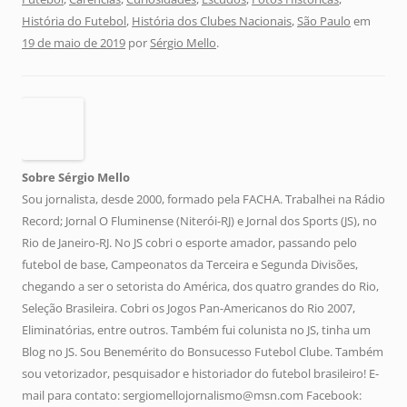
História do Futebol
,
História dos Clubes Nacionais
,
São Paulo
em
19 de maio de 2019
por
Sérgio Mello
.
Sobre Sérgio Mello
Sou jornalista, desde 2000, formado pela FACHA. Trabalhei na Rádio
Record; Jornal O Fluminense (Niterói-RJ) e Jornal dos Sports (JS), no
Rio de Janeiro-RJ. No JS cobri o esporte amador, passando pelo
futebol de base, Campeonatos da Terceira e Segunda Divisões,
chegando a ser o setorista do América, dos quatro grandes do Rio,
Seleção Brasileira. Cobri os Jogos Pan-Americanos do Rio 2007,
Eliminatórias, entre outros. Também fui colunista no JS, tinha um
Blog no JS. Sou Benemérito do Bonsucesso Futebol Clube. Também
sou vetorizador, pesquisador e historiador do futebol brasileiro! E-
mail para contato: sergiomellojornalismo@msn.com Facebook: