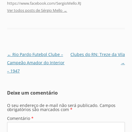
https://www.facebook.com/SergioMello.RJ
Ver todos posts de Sérgio Mello
→
Navegação
←
Rio Pardo Futebol Clube –
Clubes do RN: Treze da Vila
de
Campeão Amador do Interior
→
posts
– 1947
Deixe um comentário
O seu endereço de e-mail não será publicado.
Campos
obrigatórios são marcados com
*
Comentário
*