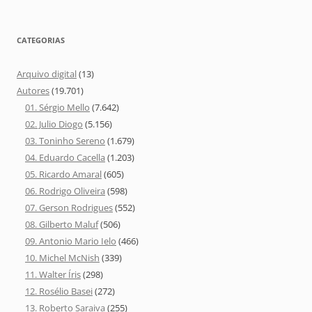
CATEGORIAS
Arquivo digital
(13)
Autores
(19.701)
01. Sérgio Mello
(7.642)
02. Julio Diogo
(5.156)
03. Toninho Sereno
(1.679)
04. Eduardo Cacella
(1.203)
05. Ricardo Amaral
(605)
06. Rodrigo Oliveira
(598)
07. Gerson Rodrigues
(552)
08. Gilberto Maluf
(506)
09. Antonio Mario Ielo
(466)
10. Michel McNish
(339)
11. Walter Íris
(298)
12. Rosélio Basei
(272)
13. Roberto Saraiva
(255)