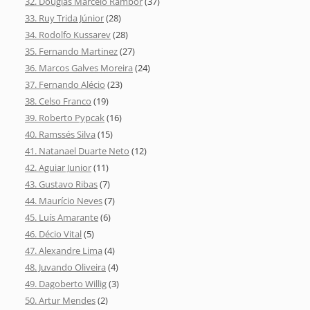
32. Douglas Marcelo Rambor
(37)
33. Ruy Trida Júnior
(28)
34. Rodolfo Kussarev
(28)
35. Fernando Martinez
(27)
36. Marcos Galves Moreira
(24)
37. Fernando Alécio
(23)
38. Celso Franco
(19)
39. Roberto Pypcak
(16)
40. Ramssés Silva
(15)
41. Natanael Duarte Neto
(12)
42. Aguiar Junior
(11)
43. Gustavo Ribas
(7)
44. Maurício Neves
(7)
45. Luís Amarante
(6)
46. Décio Vital
(5)
47. Alexandre Lima
(4)
48. Juvando Oliveira
(4)
49. Dagoberto Willig
(3)
50. Artur Mendes
(2)