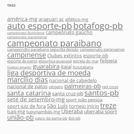
TAGS
américa-mg
araguari ac
atlético-mg
auto esporte-pb
botafogo-pb
campeonato gaúcho
campeonato fluminense
campeonato maranhense
campeonato paraibano
campeonato paraibano segunda divisão
campeonato paranaense
campinense
Clubes extintos
esporte-pb
felipeia
esporte de patos
esportiva guaxupé
estrela do mar
guarabira
itajaí
ituiutabana
futebol amador
liga desportiva de moeda
marcílio dias
nacional de cabedelo
palmeiras-pb
nacional de patos
oitizeiro
red cross
santos-pb
santa catarina
santa cruz-pb
sete de setembro-mg
sport joão pessoa
treze
São Luís
sport juiz de fora
torneio início
Uberaba
tupi-mg
uberaba sport
tupynambás-mg
união-pb
vasco da gama-pb
íbis-pb