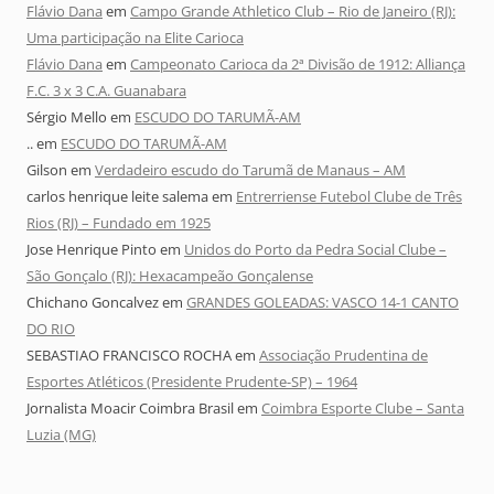
Flávio Dana
em
Campo Grande Athletico Club – Rio de Janeiro (RJ):
Uma participação na Elite Carioca
Flávio Dana
em
Campeonato Carioca da 2ª Divisão de 1912: Alliança
F.C. 3 x 3 C.A. Guanabara
Sérgio Mello
em
ESCUDO DO TARUMÃ-AM
..
em
ESCUDO DO TARUMÃ-AM
Gilson
em
Verdadeiro escudo do Tarumã de Manaus – AM
carlos henrique leite salema
em
Entrerriense Futebol Clube de Três
Rios (RJ) – Fundado em 1925
Jose Henrique Pinto
em
Unidos do Porto da Pedra Social Clube –
São Gonçalo (RJ): Hexacampeão Gonçalense
Chichano Goncalvez
em
GRANDES GOLEADAS: VASCO 14-1 CANTO
DO RIO
SEBASTIAO FRANCISCO ROCHA
em
Associação Prudentina de
Esportes Atléticos (Presidente Prudente-SP) – 1964
Jornalista Moacir Coimbra Brasil
em
Coimbra Esporte Clube – Santa
Luzia (MG)