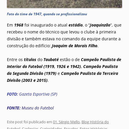
Foto do time de 1947, quando se profissionalizou
Em
1968
foi inaugurado o atual
estádio
, o “
Joaquinzão
“, que
recebeu o nome do técnico que levou o clube à primeira
divisão e também estava no comando da equipe durante a
construção do edifício:
Joaquim de Morais Filho
.
Entre os
títulos
do
Taubaté
estão o de
Campeão Paulista de
Interior do Futebol (1919, 1926 e 1942)
,
Campeão Paulista
da Segunda Divisão (1979)
e
Campeão Paulista da Terceira
Divisão (2003 e 2015)
.
FOTO:
Gazeta Esportiva (SP)
FONTE:
Museu do Futebol
Este post foi publicado em
01. Sérgio Mello
,
Blog História do
Futebol
,
Carências
,
Curiosidades
,
Escudos
,
Fotos Históricas
,