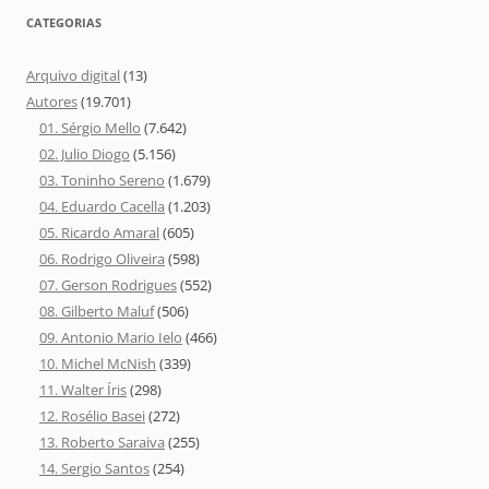
CATEGORIAS
Arquivo digital
(13)
Autores
(19.701)
01. Sérgio Mello
(7.642)
02. Julio Diogo
(5.156)
03. Toninho Sereno
(1.679)
04. Eduardo Cacella
(1.203)
05. Ricardo Amaral
(605)
06. Rodrigo Oliveira
(598)
07. Gerson Rodrigues
(552)
08. Gilberto Maluf
(506)
09. Antonio Mario Ielo
(466)
10. Michel McNish
(339)
11. Walter Íris
(298)
12. Rosélio Basei
(272)
13. Roberto Saraiva
(255)
14. Sergio Santos
(254)