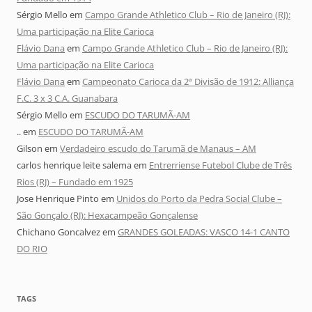
Sérgio Mello
em
Campo Grande Athletico Club – Rio de Janeiro (RJ):
Uma participação na Elite Carioca
Flávio Dana
em
Campo Grande Athletico Club – Rio de Janeiro (RJ):
Uma participação na Elite Carioca
Flávio Dana
em
Campeonato Carioca da 2ª Divisão de 1912: Alliança
F.C. 3 x 3 C.A. Guanabara
Sérgio Mello
em
ESCUDO DO TARUMÃ-AM
..
em
ESCUDO DO TARUMÃ-AM
Gilson
em
Verdadeiro escudo do Tarumã de Manaus – AM
carlos henrique leite salema
em
Entrerriense Futebol Clube de Três
Rios (RJ) – Fundado em 1925
Jose Henrique Pinto
em
Unidos do Porto da Pedra Social Clube –
São Gonçalo (RJ): Hexacampeão Gonçalense
Chichano Goncalvez
em
GRANDES GOLEADAS: VASCO 14-1 CANTO
DO RIO
TAGS