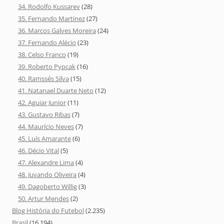
34. Rodolfo Kussarev
(28)
35. Fernando Martinez
(27)
36. Marcos Galves Moreira
(24)
37. Fernando Alécio
(23)
38. Celso Franco
(19)
39. Roberto Pypcak
(16)
40. Ramssés Silva
(15)
41. Natanael Duarte Neto
(12)
42. Aguiar Junior
(11)
43. Gustavo Ribas
(7)
44. Maurício Neves
(7)
45. Luís Amarante
(6)
46. Décio Vital
(5)
47. Alexandre Lima
(4)
48. Juvando Oliveira
(4)
49. Dagoberto Willig
(3)
50. Artur Mendes
(2)
Blog História do Futebol
(2.235)
Brasil
(16.194)