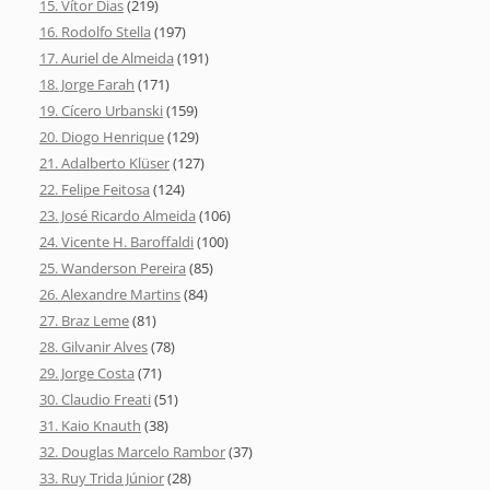
15. Vítor Dias
(219)
16. Rodolfo Stella
(197)
17. Auriel de Almeida
(191)
18. Jorge Farah
(171)
19. Cícero Urbanski
(159)
20. Diogo Henrique
(129)
21. Adalberto Klüser
(127)
22. Felipe Feitosa
(124)
23. José Ricardo Almeida
(106)
24. Vicente H. Baroffaldi
(100)
25. Wanderson Pereira
(85)
26. Alexandre Martins
(84)
27. Braz Leme
(81)
28. Gilvanir Alves
(78)
29. Jorge Costa
(71)
30. Claudio Freati
(51)
31. Kaio Knauth
(38)
32. Douglas Marcelo Rambor
(37)
33. Ruy Trida Júnior
(28)