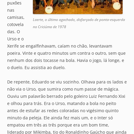
puxões
nas
camisas,
Laerte, o último agachado, disfarçado de ponta-esquerda
cotovela
no Criciúma de 1978
das. O
Urso e o
Xerife se engalfinhavam, caíam no chão, levantavam
poeira. Vinte e quatro minutos um contra o outro, sem que
nenhum dos dois tocasse na bola. Havia o jogo, lá longe, e
o duelo. Eu assistia ao duelo.
De repente, Eduardo se viu sozinho. Olhava para os lados e
não via o Urso, que sumira como num passe de mágica.
Ouviu um palavrão berrado pelo goleiro Luiz Fernando Xixi
e olhou para trás. Era o Urso, matando a bola no peito
antes de estufar as redes coloradas no vigésimo quinto
minuto da peleja. Ele ainda fez mais um, e o Inter só
empatou em três as três porque era um bom time,
liderado por Mikimba, tio do Ronaldinho Gaúcho que ainda