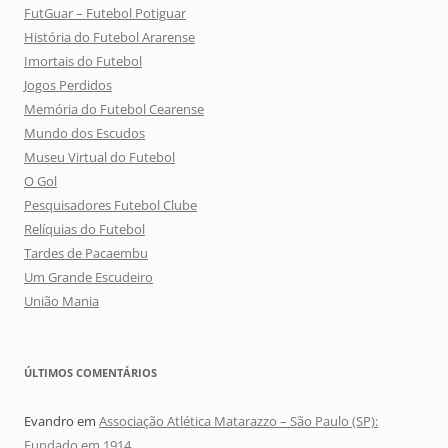
FutGuar – Futebol Potiguar
História do Futebol Ararense
Imortais do Futebol
Jogos Perdidos
Memória do Futebol Cearense
Mundo dos Escudos
Museu Virtual do Futebol
O Gol
Pesquisadores Futebol Clube
Relíquias do Futebol
Tardes de Pacaembu
Um Grande Escudeiro
União Mania
ÚLTIMOS COMENTÁRIOS
Evandro
em
Associação Atlética Matarazzo – São Paulo (SP):
Fundado em 1914