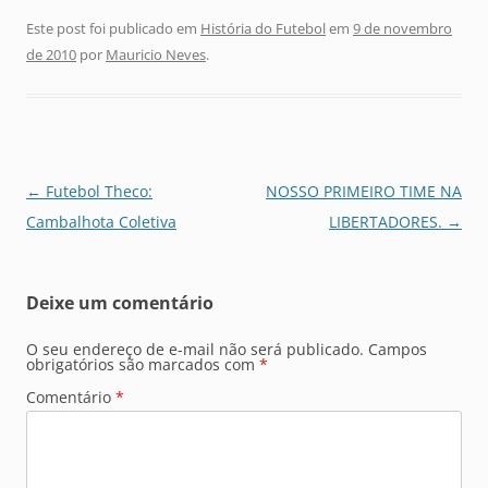
Este post foi publicado em
História do Futebol
em
9 de novembro
de 2010
por
Mauricio Neves
.
Navegação
←
Futebol Theco:
NOSSO PRIMEIRO TIME NA
de
Cambalhota Coletiva
LIBERTADORES.
→
posts
Deixe um comentário
O seu endereço de e-mail não será publicado.
Campos
obrigatórios são marcados com
*
Comentário
*