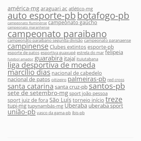
américa-mg
araguari ac
atlético-mg
auto esporte-pb
botafogo-pb
campeonato gaúcho
campeonato fluminense
campeonato maranhense
campeonato paraibano
campeonato paraibano segunda divisão
campeonato paranaense
campinense
Clubes extintos
esporte-pb
felipeia
esporte de patos
esportiva guaxupé
estrela do mar
guarabira
itajaí
ituiutabana
futebol amador
liga desportiva de moeda
marcílio dias
nacional de cabedelo
palmeiras-pb
nacional de patos
oitizeiro
red cross
santos-pb
santa catarina
santa cruz-pb
sete de setembro-mg
sport joão pessoa
treze
São Luís
sport juiz de fora
torneio início
Uberaba
tupi-mg
uberaba sport
tupynambás-mg
união-pb
vasco da gama-pb
íbis-pb