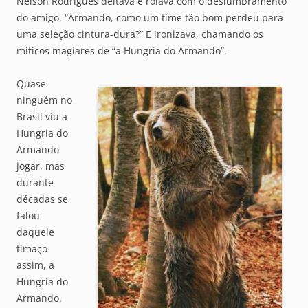
Nelson Rodrigues deitava e rolava com o deslumbramento
do amigo. “Armando, como um time tão bom perdeu para
uma seleção cintura-dura?” E ironizava, chamando os
míticos magiares de “a Hungria do Armando”.
Quase
ninguém no
Brasil viu a
Hungria do
Armando
jogar, mas
durante
décadas se
falou
daquele
timaço
assim, a
Hungria do
Armando.