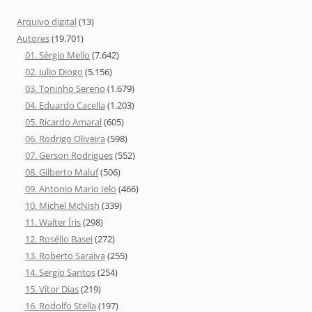
Arquivo digital
(13)
Autores
(19.701)
01. Sérgio Mello
(7.642)
02. Julio Diogo
(5.156)
03. Toninho Sereno
(1.679)
04. Eduardo Cacella
(1.203)
05. Ricardo Amaral
(605)
06. Rodrigo Oliveira
(598)
07. Gerson Rodrigues
(552)
08. Gilberto Maluf
(506)
09. Antonio Mario Ielo
(466)
10. Michel McNish
(339)
11. Walter Íris
(298)
12. Rosélio Basei
(272)
13. Roberto Saraiva
(255)
14. Sergio Santos
(254)
15. Vítor Dias
(219)
16. Rodolfo Stella
(197)