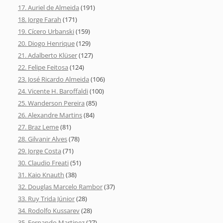
17. Auriel de Almeida
(191)
18. Jorge Farah
(171)
19. Cícero Urbanski
(159)
20. Diogo Henrique
(129)
21. Adalberto Klüser
(127)
22. Felipe Feitosa
(124)
23. José Ricardo Almeida
(106)
24. Vicente H. Baroffaldi
(100)
25. Wanderson Pereira
(85)
26. Alexandre Martins
(84)
27. Braz Leme
(81)
28. Gilvanir Alves
(78)
29. Jorge Costa
(71)
30. Claudio Freati
(51)
31. Kaio Knauth
(38)
32. Douglas Marcelo Rambor
(37)
33. Ruy Trida Júnior
(28)
34. Rodolfo Kussarev
(28)
35. Fernando Martinez
(27)