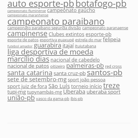
auto esporte-pb
botafogo-pb
campeonato gaúcho
campeonato fluminense
campeonato maranhense
campeonato paraibano
campeonato paraibano segunda divisão
campeonato paranaense
campinense
Clubes extintos
esporte-pb
felipeia
esporte de patos
esportiva guaxupé
estrela do mar
guarabira
itajaí
ituiutabana
futebol amador
liga desportiva de moeda
marcílio dias
nacional de cabedelo
palmeiras-pb
nacional de patos
oitizeiro
red cross
santos-pb
santa catarina
santa cruz-pb
sete de setembro-mg
sport joão pessoa
treze
São Luís
sport juiz de fora
torneio início
Uberaba
tupi-mg
uberaba sport
tupynambás-mg
união-pb
vasco da gama-pb
íbis-pb