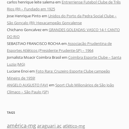
carlos henrique leite salema
em
Entrerriense Futebol Clube de Três
Rios (RJ) – Fundado em 1925
Jose Henrique Pinto
em
Unidos do Porto da Pedra Social Clube –
São Gonçalo (RJ): Hexacampeão Gonçalense
Chichano Goncalvez
em
GRANDES GOLEADAS: VASCO 14-1 CANTO
DO RIO
SEBASTIAO FRANCISCO ROCHA
em
Associação Prudentina de
Esportes Atléticos (Presidente Prudente-SP) – 1964
Jornalista Moacir Coimbra Brasil
em
Coimbra Esporte Clube – Santa
Luzia (MG)
Luciane Enoi
em
Foto Rara: Cruzeiro Esporte Clube campeão
Mineiro de 1959!
ANGELO AUGUSTO FAVI
em
Sport Club Milionários de São João
Clímaco – São Paulo (SP)
TAGS
américa-mg
araguari ac
atlético-mg