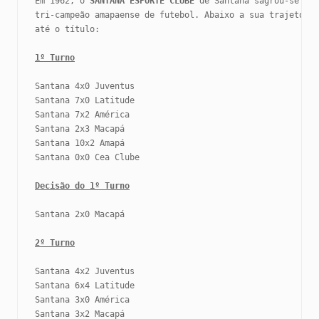
Em 1962, o 
SANTANA ESPORTE CLUBE
 de Santana sagrou-se

tri-campeão amapaense de futebol. Abaixo a sua trajetória
até o título:

1º Turno
Santana 4x0 Juventus

Santana 7x0 Latitude

Santana 7x2 América

Santana 2x3 Macapá

Santana 10x2 Amapá

Santana 0x0 Cea Clube

Decisão do 1º Turno
Santana 2x0 Macapá

2º Turno
Santana 4x2 Juventus

Santana 6x4 Latitude

Santana 3x0 América

Santana 3x2 Macapá
