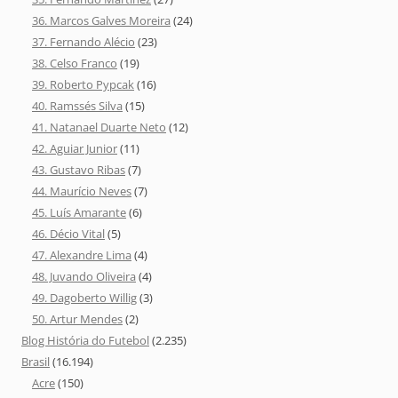
36. Marcos Galves Moreira
(24)
37. Fernando Alécio
(23)
38. Celso Franco
(19)
39. Roberto Pypcak
(16)
40. Ramssés Silva
(15)
41. Natanael Duarte Neto
(12)
42. Aguiar Junior
(11)
43. Gustavo Ribas
(7)
44. Maurício Neves
(7)
45. Luís Amarante
(6)
46. Décio Vital
(5)
47. Alexandre Lima
(4)
48. Juvando Oliveira
(4)
49. Dagoberto Willig
(3)
50. Artur Mendes
(2)
Blog História do Futebol
(2.235)
Brasil
(16.194)
Acre
(150)