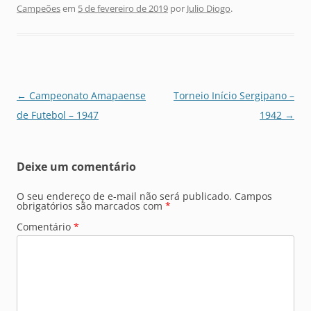
Campeões
em
5 de fevereiro de 2019
por
Julio Diogo
.
Navegação
←
Campeonato Amapaense
Torneio Início Sergipano –
de
de Futebol – 1947
1942
→
posts
Deixe um comentário
O seu endereço de e-mail não será publicado.
Campos
obrigatórios são marcados com
*
Comentário
*