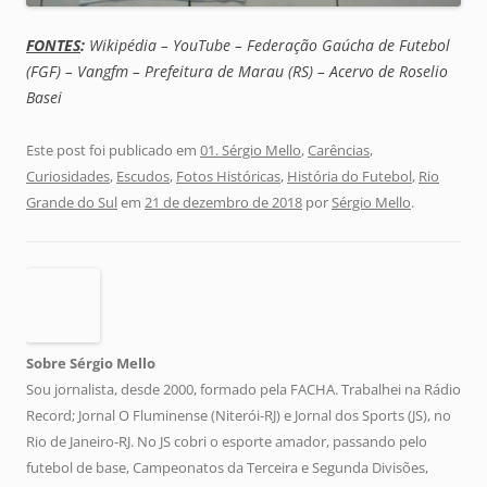
FONTES
:
Wikipédia – YouTube – Federação Gaúcha de Futebol
(FGF) – Vangfm – Prefeitura de Marau (RS) – Acervo de Roselio
Basei
Este post foi publicado em
01. Sérgio Mello
,
Carências
,
Curiosidades
,
Escudos
,
Fotos Históricas
,
História do Futebol
,
Rio
Grande do Sul
em
21 de dezembro de 2018
por
Sérgio Mello
.
Sobre Sérgio Mello
Sou jornalista, desde 2000, formado pela FACHA. Trabalhei na Rádio
Record; Jornal O Fluminense (Niterói-RJ) e Jornal dos Sports (JS), no
Rio de Janeiro-RJ. No JS cobri o esporte amador, passando pelo
futebol de base, Campeonatos da Terceira e Segunda Divisões,