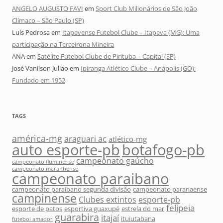
ANGELO AUGUSTO FAVI
em
Sport Club Milionários de São João
Clímaco – São Paulo (SP)
Luís Pedrosa
em
Itapevense Futebol Clube – Itapeva (MG): Uma
participação na Terceirona Mineira
ANA
em
Satélite Futebol Clube de Pirituba – Capital (SP)
José Vanilson Juliao
em
Ipiranga Atlético Clube – Anápolis (GO):
Fundado em 1952
TAGS
américa-mg
araguari ac
atlético-mg
auto esporte-pb
botafogo-pb
campeonato gaúcho
campeonato fluminense
campeonato maranhense
campeonato paraibano
campeonato paraibano segunda divisão
campeonato paranaense
campinense
Clubes extintos
esporte-pb
felipeia
esporte de patos
esportiva guaxupé
estrela do mar
guarabira
itajaí
ituiutabana
futebol amador