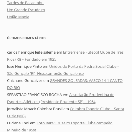
Tardes de Pacaembu
Um Grande Escudeiro
União Mania
ÚLTIMOS COMENTÁRIOS
carlos henrique leite salema
em
Entrerriense Futebol Clube de Três
Rios (RJ) – Fundado em 1925
Jose Henrique Pinto
em
Unidos do Porto da Pedra Social Clube –
São Gonçalo (RJ): Hexacampeão Gonçalense
Chichano Goncalvez
em
GRANDES GOLEADAS: VASCO 14-1 CANTO
DO RIO
SEBASTIAO FRANCISCO ROCHA
em
Associação Prudentina de
Esportes Atléticos (Presidente Prudente-SP) – 1964
Jornalista Moacir Coimbra Brasil
em
Coimbra Esporte Clube – Santa
Luzia (MG)
Luciane Enoi
em
Foto Rara: Cruzeiro Esporte Clube campeão
Mineiro de 1959!