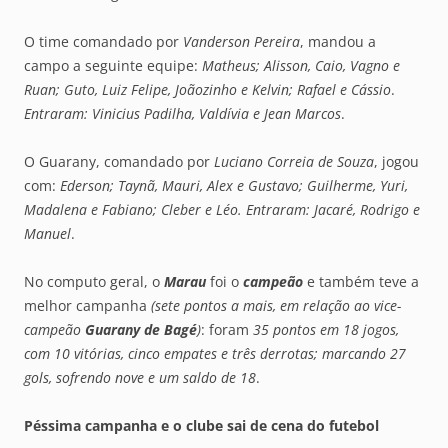
O time comandado por
Vanderson Pereira
, mandou a
campo a seguinte equipe:
Matheus; Alisson, Caio, Vagno e
Ruan; Guto, Luiz Felipe, Joãozinho e Kelvin; Rafael e Cássio
.
Entraram:
Vinicius Padilha, Valdívia e Jean Marcos
.
O Guarany, comandado por
Luciano Correia de Souza
, jogou
com:
Ederson; Taynã, Mauri, Alex e Gustavo; Guilherme, Yuri,
Madalena e Fabiano; Cleber e Léo. Entraram: Jacaré, Rodrigo e
Manuel
.
No computo geral, o
Marau
foi o
campeão
e também teve a
melhor campanha
(sete pontos a mais, em relação ao vice-
campeão
Guarany de Bagé
)
: foram
35 pontos em 18 jogos,
com 10 vitórias, cinco empates e três derrotas; marcando 27
gols, sofrendo nove e um saldo de 18
.
Péssima campanha e o clube sai de cena do futebol