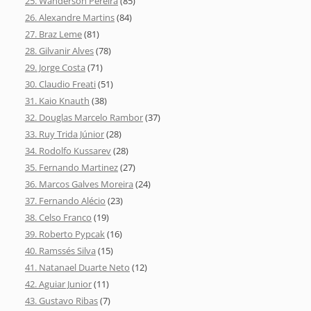
25. Wanderson Pereira
(85)
26. Alexandre Martins
(84)
27. Braz Leme
(81)
28. Gilvanir Alves
(78)
29. Jorge Costa
(71)
30. Claudio Freati
(51)
31. Kaio Knauth
(38)
32. Douglas Marcelo Rambor
(37)
33. Ruy Trida Júnior
(28)
34. Rodolfo Kussarev
(28)
35. Fernando Martinez
(27)
36. Marcos Galves Moreira
(24)
37. Fernando Alécio
(23)
38. Celso Franco
(19)
39. Roberto Pypcak
(16)
40. Ramssés Silva
(15)
41. Natanael Duarte Neto
(12)
42. Aguiar Junior
(11)
43. Gustavo Ribas
(7)