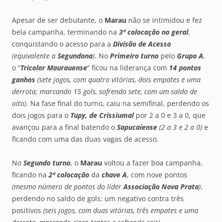
Apesar de ser debutante, o
Marau
não se intimidou e fez
bela campanha, terminando na
3ª colocação no geral
,
conquistando o acesso para a
Divisão de Acesso
(equivalente a
Segundona
)
. No
Primeiro turno
pelo
Grupo A
,
o “
Tricolor Maurauense
” ficou na liderança com
14 pontos
ganhos
(sete jogos, com quatro vitórias, dois empates e uma
derrota; marcando 15 gols, sofrendo sete, com um saldo de
oito)
. Na fase final do turno, caiu na semifinal, perdendo os
dois jogos para o
Tupy, de Crissiumal
por 2 a 0 e 3 a 0, que
avançou para a final batendo o
Sapucaiense
(2 a 3 e 2 a 0)
e
ficando com uma das duas vagas de acesso.
No
Segundo turno
, o
Marau
voltou a fazer boa campanha,
ficando na
2ª colocação
da
chave A
, com nove pontos
(mesmo número de pontos do líder
Associação
Nova Prata
)
,
perdendo no saldo de gols: um negativo contra três
positivos
(seis jogos, com duas vitórias, três empates e uma