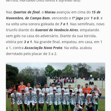
derrota, marcando cinco tentos e sofrendo seis)
.
Nas
Quartas de final
, o
Marau
avançou em cima do
15 de
Novembro, de Campo Bom
, vencendo o
1º jogo
por
1 a 0
, e
na volta uma sonora goleada de
7 a 1
. Nas semifinais, novo
triunfo diante do
Guarani de Venâncio Aires
, empatando
sem gols na casa do adversário. Diante da sua torcida,
vitória por
3 a 1
. Na grande final, empatou, em casa, em 1
a 1, contra
Associação
Nova Prata
. Na volta, acabou
derrotado pelo placar de 3 a 2.