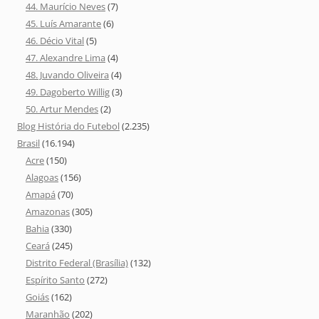
44. Maurício Neves
(7)
45. Luís Amarante
(6)
46. Décio Vital
(5)
47. Alexandre Lima
(4)
48. Juvando Oliveira
(4)
49. Dagoberto Willig
(3)
50. Artur Mendes
(2)
Blog História do Futebol
(2.235)
Brasil
(16.194)
Acre
(150)
Alagoas
(156)
Amapá
(70)
Amazonas
(305)
Bahia
(330)
Ceará
(245)
Distrito Federal (Brasília)
(132)
Espírito Santo
(272)
Goiás
(162)
Maranhão
(202)