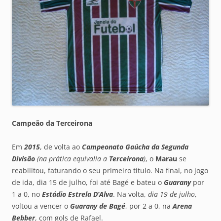
Campeão da Terceirona
Em
2015
, de volta ao
Campeonato Gaúcha da Segunda
Divisão
(na prática equivalia a
Terceirona
)
, o
Marau
se
reabilitou, faturando o seu primeiro título. Na final, no jogo
de ida, dia 15 de julho, foi até Bagé e bateu o
Guarany
por
1 a 0, no
Estádio Estrela D’Alva
. Na volta,
dia 19 de julho
,
voltou a vencer o
Guarany de Bagé
, por 2 a 0, na
Arena
Bebber
, com gols de Rafael.