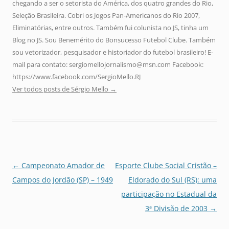
chegando a ser o setorista do América, dos quatro grandes do Rio,
Seleção Brasileira. Cobri os Jogos Pan-Americanos do Rio 2007,
Eliminatórias, entre outros. Também fui colunista no JS, tinha um
Blog no JS. Sou Benemérito do Bonsucesso Futebol Clube. Também
sou vetorizador, pesquisador e historiador do futebol brasileiro! E-
mail para contato: sergiomellojornalismo@msn.com Facebook:
https://www.facebook.com/SergioMello.RJ
Ver todos posts de Sérgio Mello
→
Navegação
←
Campeonato Amador de
Esporte Clube Social Cristão –
de
Campos do Jordão (SP) – 1949
Eldorado do Sul (RS): uma
posts
participação no Estadual da
3ª Divisão de 2003
→