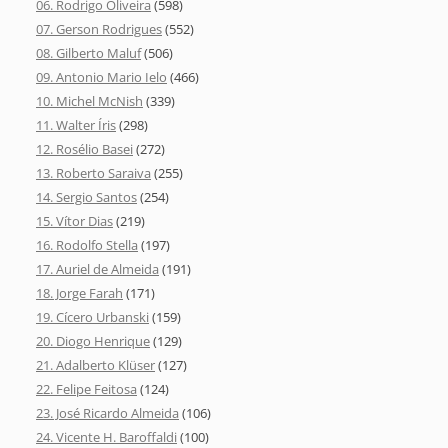
06. Rodrigo Oliveira
(598)
07. Gerson Rodrigues
(552)
08. Gilberto Maluf
(506)
09. Antonio Mario Ielo
(466)
10. Michel McNish
(339)
11. Walter Íris
(298)
12. Rosélio Basei
(272)
13. Roberto Saraiva
(255)
14. Sergio Santos
(254)
15. Vítor Dias
(219)
16. Rodolfo Stella
(197)
17. Auriel de Almeida
(191)
18. Jorge Farah
(171)
19. Cícero Urbanski
(159)
20. Diogo Henrique
(129)
21. Adalberto Klüser
(127)
22. Felipe Feitosa
(124)
23. José Ricardo Almeida
(106)
24. Vicente H. Baroffaldi
(100)