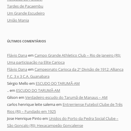
Tardes de Pacaembu
Um Grande Escudeiro
União Mania
ÚLTIMOS COMENTÁRIOS
Flávio Dana
em
Campo Grande Athletico Club – Rio de Janeiro (RJ):
Uma participação na Elite Carioca
Flávio Dana
em
Campeonato Carioca da 2ª Divisão de 1912: Alliança
F.C. 3 x 3 C.A. Guanabara
Sérgio Mello
em
ESCUDO DO TARUMÃ-AM
..
em
ESCUDO DO TARUMÃ-AM
Gilson
em
Verdadeiro escudo do Tarumã de Manaus – AM
carlos henrique leite salema
em
Entrerriense Futebol Clube de Três
Rios (RJ) – Fundado em 1925
Jose Henrique Pinto
em
Unidos do Porto da Pedra Social Clube –
São Gonçalo (RJ): Hexacampeão Gonçalense