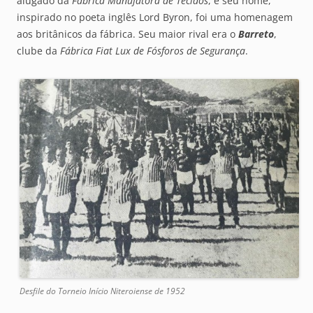
alugado da
Fábrica Manufatora de Tecidos
, e seu nome,
inspirado no poeta inglês Lord Byron, foi uma homenagem
aos britânicos da fábrica. Seu maior rival era o
Barreto
,
clube da
Fábrica Fiat Lux de Fósforos de Segurança
.
Desfile do Torneio Início Niteroiense de 1952