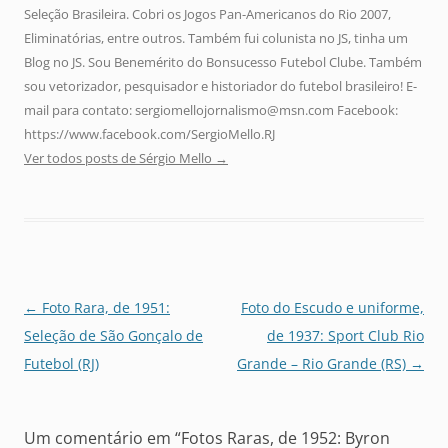
Seleção Brasileira. Cobri os Jogos Pan-Americanos do Rio 2007,
Eliminatórias, entre outros. Também fui colunista no JS, tinha um
Blog no JS. Sou Benemérito do Bonsucesso Futebol Clube. Também
sou vetorizador, pesquisador e historiador do futebol brasileiro! E-
mail para contato: sergiomellojornalismo@msn.com Facebook:
https://www.facebook.com/SergioMello.RJ
Ver todos posts de Sérgio Mello
→
Navegação
←
Foto Rara, de 1951:
Foto do Escudo e uniforme,
de
Seleção de São Gonçalo de
de 1937: Sport Club Rio
posts
Futebol (RJ)
Grande – Rio Grande (RS)
→
Um comentário em “
Fotos Raras, de 1952: Byron