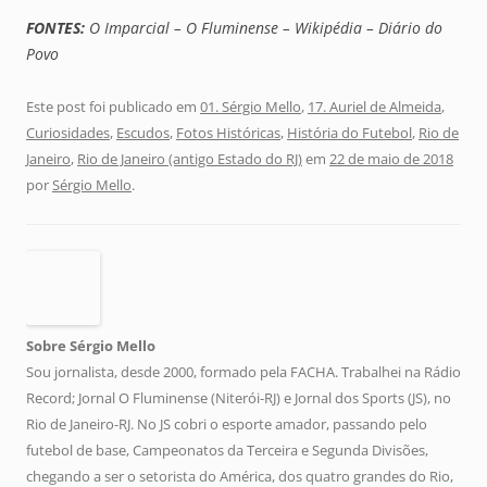
FONTES:
O Imparcial – O Fluminense – Wikipédia – Diário do
Povo
Este post foi publicado em
01. Sérgio Mello
,
17. Auriel de Almeida
,
Curiosidades
,
Escudos
,
Fotos Históricas
,
História do Futebol
,
Rio de
Janeiro
,
Rio de Janeiro (antigo Estado do RJ)
em
22 de maio de 2018
por
Sérgio Mello
.
Sobre Sérgio Mello
Sou jornalista, desde 2000, formado pela FACHA. Trabalhei na Rádio
Record; Jornal O Fluminense (Niterói-RJ) e Jornal dos Sports (JS), no
Rio de Janeiro-RJ. No JS cobri o esporte amador, passando pelo
futebol de base, Campeonatos da Terceira e Segunda Divisões,
chegando a ser o setorista do América, dos quatro grandes do Rio,