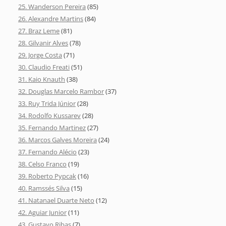
25. Wanderson Pereira
(85)
26. Alexandre Martins
(84)
27. Braz Leme
(81)
28. Gilvanir Alves
(78)
29. Jorge Costa
(71)
30. Claudio Freati
(51)
31. Kaio Knauth
(38)
32. Douglas Marcelo Rambor
(37)
33. Ruy Trida Júnior
(28)
34. Rodolfo Kussarev
(28)
35. Fernando Martinez
(27)
36. Marcos Galves Moreira
(24)
37. Fernando Alécio
(23)
38. Celso Franco
(19)
39. Roberto Pypcak
(16)
40. Ramssés Silva
(15)
41. Natanael Duarte Neto
(12)
42. Aguiar Junior
(11)
43. Gustavo Ribas
(7)