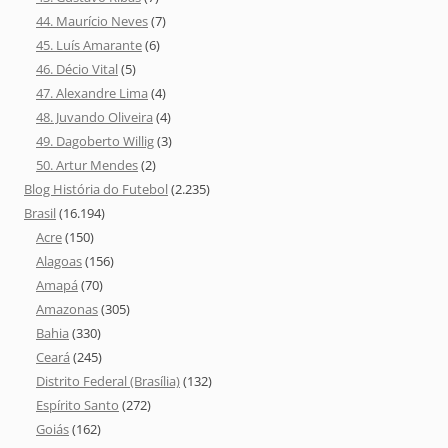
44. Maurício Neves
(7)
45. Luís Amarante
(6)
46. Décio Vital
(5)
47. Alexandre Lima
(4)
48. Juvando Oliveira
(4)
49. Dagoberto Willig
(3)
50. Artur Mendes
(2)
Blog História do Futebol
(2.235)
Brasil
(16.194)
Acre
(150)
Alagoas
(156)
Amapá
(70)
Amazonas
(305)
Bahia
(330)
Ceará
(245)
Distrito Federal (Brasília)
(132)
Espírito Santo
(272)
Goiás
(162)