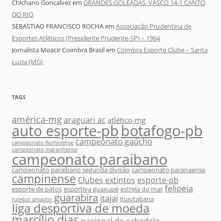
Chichano Goncalvez
em
GRANDES GOLEADAS: VASCO 14-1 CANTO
DO RIO
SEBASTIAO FRANCISCO ROCHA
em
Associação Prudentina de
Esportes Atléticos (Presidente Prudente-SP) – 1964
Jornalista Moacir Coimbra Brasil
em
Coimbra Esporte Clube – Santa
Luzia (MG)
TAGS
américa-mg
araguari ac
atlético-mg
auto esporte-pb
botafogo-pb
campeonato gaúcho
campeonato fluminense
campeonato maranhense
campeonato paraibano
campeonato paraibano segunda divisão
campeonato paranaense
campinense
Clubes extintos
esporte-pb
felipeia
esporte de patos
esportiva guaxupé
estrela do mar
guarabira
itajaí
ituiutabana
futebol amador
liga desportiva de moeda
marcílio dias