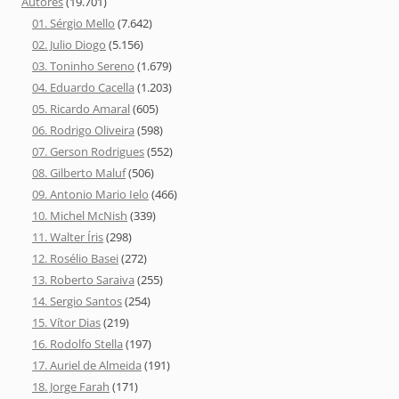
Autores
(19.701)
01. Sérgio Mello
(7.642)
02. Julio Diogo
(5.156)
03. Toninho Sereno
(1.679)
04. Eduardo Cacella
(1.203)
05. Ricardo Amaral
(605)
06. Rodrigo Oliveira
(598)
07. Gerson Rodrigues
(552)
08. Gilberto Maluf
(506)
09. Antonio Mario Ielo
(466)
10. Michel McNish
(339)
11. Walter Íris
(298)
12. Rosélio Basei
(272)
13. Roberto Saraiva
(255)
14. Sergio Santos
(254)
15. Vítor Dias
(219)
16. Rodolfo Stella
(197)
17. Auriel de Almeida
(191)
18. Jorge Farah
(171)