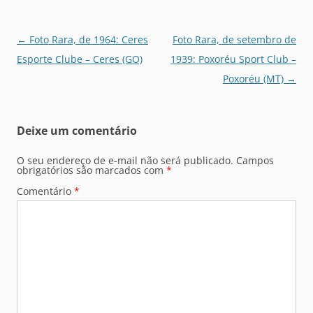
Navegação
←
Foto Rara, de 1964: Ceres
Foto Rara, de setembro de
de
Esporte Clube – Ceres (GO)
1939: Poxoréu Sport Club –
posts
Poxoréu (MT)
→
Deixe um comentário
O seu endereço de e-mail não será publicado.
Campos
obrigatórios são marcados com
*
Comentário
*