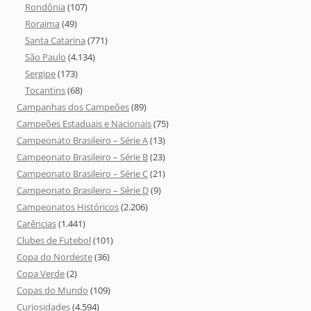
Rondônia
(107)
Roraima
(49)
Santa Catarina
(771)
São Paulo
(4.134)
Sergipe
(173)
Tocantins
(68)
Campanhas dos Campeões
(89)
Campeões Estaduais e Nacionais
(75)
Campeonato Brasileiro – Série A
(13)
Campeonato Brasileiro – Série B
(23)
Campeonato Brasileiro – Série C
(21)
Campeonato Brasileiro – Série D
(9)
Campeonatos Históricos
(2.206)
Carências
(1.441)
Clubes de Futebol
(101)
Copa do Nordeste
(36)
Copa Verde
(2)
Copas do Mundo
(109)
Curiosidades
(4.594)