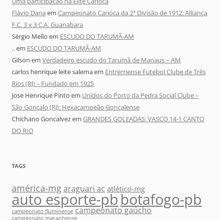
Uma participação na Elite Carioca
Flávio Dana
em
Campeonato Carioca da 2ª Divisão de 1912: Alliança
F.C. 3 x 3 C.A. Guanabara
Sérgio Mello
em
ESCUDO DO TARUMÃ-AM
..
em
ESCUDO DO TARUMÃ-AM
Gilson
em
Verdadeiro escudo do Tarumã de Manaus – AM
carlos henrique leite salema
em
Entrerriense Futebol Clube de Três
Rios (RJ) – Fundado em 1925
Jose Henrique Pinto
em
Unidos do Porto da Pedra Social Clube –
São Gonçalo (RJ): Hexacampeão Gonçalense
Chichano Goncalvez
em
GRANDES GOLEADAS: VASCO 14-1 CANTO
DO RIO
TAGS
américa-mg
araguari ac
atlético-mg
auto esporte-pb
botafogo-pb
campeonato gaúcho
campeonato fluminense
campeonato maranhense