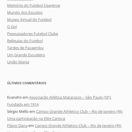
Memória do Futebol Cearense
Mundo dos Escudos
Museu Virtual do Futebol
O Gol
Pesquisadores Futebol Clube
Relíquias do Futebol
Tardes de Pacaembu
Um Grande Escudeiro
União Mania
ÚLTIMOS COMENTÁRIOS
Evandro
em
Associação Atlética Matarazzo – São Paulo (SP):
Fundado em 1914
Sérgio Mello
em
Campo Grande Athletico Club – Rio de Janeiro (RJ):
Uma participação na Elite Carioca
Flávio Dana
em
Campo Grande Athletico Club – Rio de Janeiro (RJ):