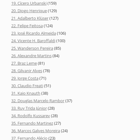
19. Cícero Urbanski
(159)
20. Diogo Henrique
(129)
21. Adalberto Klüser
(127)
22. Felipe Feitosa
(124)
23. José Ricardo Almeida
(106)
24. Vicente H. Baroffaldi
(100)
25. Wanderson Pereira
(85)
26. Alexandre Martins
(84)
27. Braz Leme
(81)
28. Gilvanir Alves
(78)
29. Jorge Costa
(71)
30. Claudio Freati
(51)
31. Kaio Knauth
(38)
32. Douglas Marcelo Rambor
(37)
33. Ruy Trida Júnior
(28)
34. Rodolfo Kussarev
(28)
35. Fernando Martinez
(27)
36. Marcos Galves Moreira
(24)
37. Fernando Alécio
(23)