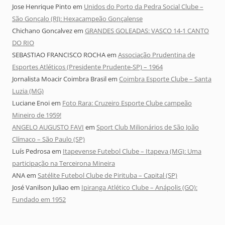
Jose Henrique Pinto
em
Unidos do Porto da Pedra Social Clube –
São Gonçalo (RJ): Hexacampeão Gonçalense
Chichano Goncalvez
em
GRANDES GOLEADAS: VASCO 14-1 CANTO
DO RIO
SEBASTIAO FRANCISCO ROCHA
em
Associação Prudentina de
Esportes Atléticos (Presidente Prudente-SP) – 1964
Jornalista Moacir Coimbra Brasil
em
Coimbra Esporte Clube – Santa
Luzia (MG)
Luciane Enoi
em
Foto Rara: Cruzeiro Esporte Clube campeão
Mineiro de 1959!
ANGELO AUGUSTO FAVI
em
Sport Club Milionários de São João
Clímaco – São Paulo (SP)
Luís Pedrosa
em
Itapevense Futebol Clube – Itapeva (MG): Uma
participação na Terceirona Mineira
ANA
em
Satélite Futebol Clube de Pirituba – Capital (SP)
José Vanilson Juliao
em
Ipiranga Atlético Clube – Anápolis (GO):
Fundado em 1952