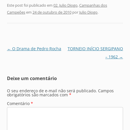
Este post foi publicado em
02. Julio Diogo
,
Campanhas dos
Campeões
em
24 de outubro de 2010
por
Julio Diogo
.
Navegação
←
O Drama de Pedro Rocha
TORNEIO INÍCIO SERGIPANO
de
– 1962
→
posts
Deixe um comentário
O seu endereço de e-mail não será publicado.
Campos
obrigatórios são marcados com
*
Comentário
*