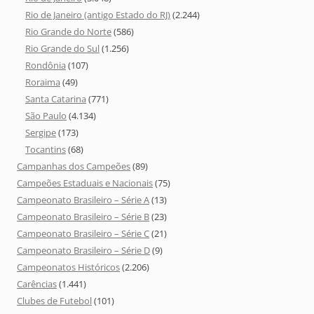
Rio de Janeiro (antigo Estado do RJ)
(2.244)
Rio Grande do Norte
(586)
Rio Grande do Sul
(1.256)
Rondônia
(107)
Roraima
(49)
Santa Catarina
(771)
São Paulo
(4.134)
Sergipe
(173)
Tocantins
(68)
Campanhas dos Campeões
(89)
Campeões Estaduais e Nacionais
(75)
Campeonato Brasileiro – Série A
(13)
Campeonato Brasileiro – Série B
(23)
Campeonato Brasileiro – Série C
(21)
Campeonato Brasileiro – Série D
(9)
Campeonatos Históricos
(2.206)
Carências
(1.441)
Clubes de Futebol
(101)