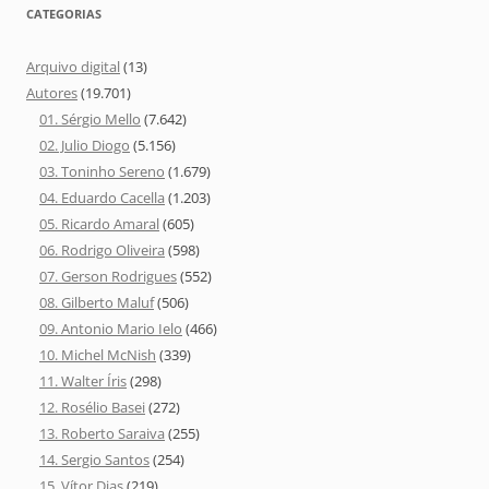
CATEGORIAS
Arquivo digital
(13)
Autores
(19.701)
01. Sérgio Mello
(7.642)
02. Julio Diogo
(5.156)
03. Toninho Sereno
(1.679)
04. Eduardo Cacella
(1.203)
05. Ricardo Amaral
(605)
06. Rodrigo Oliveira
(598)
07. Gerson Rodrigues
(552)
08. Gilberto Maluf
(506)
09. Antonio Mario Ielo
(466)
10. Michel McNish
(339)
11. Walter Íris
(298)
12. Rosélio Basei
(272)
13. Roberto Saraiva
(255)
14. Sergio Santos
(254)
15. Vítor Dias
(219)