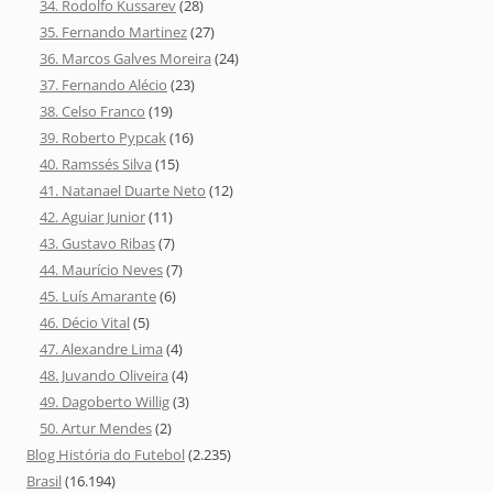
34. Rodolfo Kussarev
(28)
35. Fernando Martinez
(27)
36. Marcos Galves Moreira
(24)
37. Fernando Alécio
(23)
38. Celso Franco
(19)
39. Roberto Pypcak
(16)
40. Ramssés Silva
(15)
41. Natanael Duarte Neto
(12)
42. Aguiar Junior
(11)
43. Gustavo Ribas
(7)
44. Maurício Neves
(7)
45. Luís Amarante
(6)
46. Décio Vital
(5)
47. Alexandre Lima
(4)
48. Juvando Oliveira
(4)
49. Dagoberto Willig
(3)
50. Artur Mendes
(2)
Blog História do Futebol
(2.235)
Brasil
(16.194)