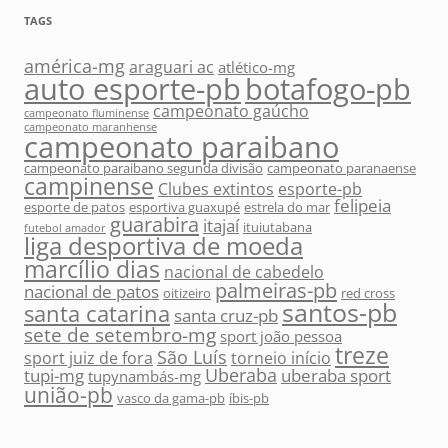
TAGS
américa-mg
araguari ac
atlético-mg
auto esporte-pb
botafogo-pb
campeonato gaúcho
campeonato fluminense
campeonato maranhense
campeonato paraibano
campeonato paraibano segunda divisão
campeonato paranaense
campinense
Clubes extintos
esporte-pb
felipeia
esporte de patos
esportiva guaxupé
estrela do mar
guarabira
itajaí
ituiutabana
futebol amador
liga desportiva de moeda
marcílio dias
nacional de cabedelo
palmeiras-pb
nacional de patos
oitizeiro
red cross
santos-pb
santa catarina
santa cruz-pb
sete de setembro-mg
sport joão pessoa
treze
São Luís
sport juiz de fora
torneio início
Uberaba
tupi-mg
uberaba sport
tupynambás-mg
união-pb
vasco da gama-pb
íbis-pb