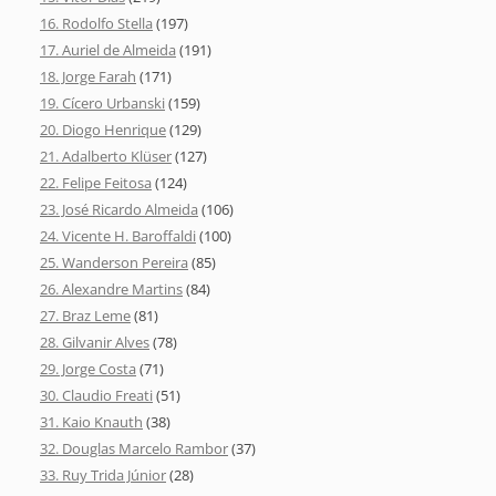
16. Rodolfo Stella
(197)
17. Auriel de Almeida
(191)
18. Jorge Farah
(171)
19. Cícero Urbanski
(159)
20. Diogo Henrique
(129)
21. Adalberto Klüser
(127)
22. Felipe Feitosa
(124)
23. José Ricardo Almeida
(106)
24. Vicente H. Baroffaldi
(100)
25. Wanderson Pereira
(85)
26. Alexandre Martins
(84)
27. Braz Leme
(81)
28. Gilvanir Alves
(78)
29. Jorge Costa
(71)
30. Claudio Freati
(51)
31. Kaio Knauth
(38)
32. Douglas Marcelo Rambor
(37)
33. Ruy Trida Júnior
(28)