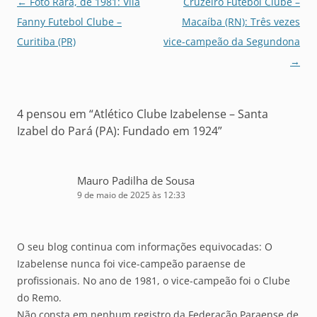
Navegação
←
Foto Rara, de 1981: Vila
Cruzeiro Futebol Clube –
de
Fanny Futebol Clube –
Macaíba (RN): Três vezes
posts
Curitiba (PR)
vice-campeão da Segundona
→
4 pensou em “
Atlético Clube Izabelense – Santa
Izabel do Pará (PA): Fundado em 1924
”
Mauro Padilha de Sousa
9 de maio de 2025 às 12:33
O seu blog continua com informações equivocadas: O
Izabelense nunca foi vice-campeão paraense de
profissionais. No ano de 1981, o vice-campeão foi o Clube
do Remo.
Não consta em nenhum registro da Federação Paraense de