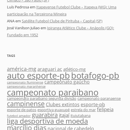
Clímaco – São Paulo (SP)
Luís Pedrosa
em
Itapevense Futebol Clube – Itapeva (MG): Uma
participação na Terceirona Mineira
ANA
em
Satélite Futebol Clube de Pirituba – Capital (SP)
José Vanilson Juliao
em
Ipiranga Atlético Clube – Anápolis (GO):
Fundado em 1952
TAGS
américa-mg
araguari ac
atlético-mg
auto esporte-pb
botafogo-pb
campeonato gaúcho
campeonato fluminense
campeonato maranhense
campeonato paraibano
campeonato paraibano segunda divisão
campeonato paranaense
campinense
Clubes extintos
esporte-pb
felipeia
esporte de patos
esportiva guaxupé
estrela do mar
guarabira
itajaí
ituiutabana
futebol amador
liga desportiva de moeda
marcílio dias
nacional de cabedelo