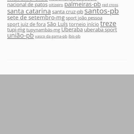
palmeiras-pb
nacional de patos
oitizeiro
red cross
santos-pb
santa catarina
santa cruz-pb
sete de setembro-mg
sport joão pessoa
treze
São Luís
sport juiz de fora
torneio início
Uberaba
tupi-mg
uberaba sport
tupynambás-mg
união-pb
vasco da gama-pb
íbis-pb