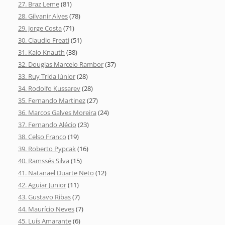
27. Braz Leme
(81)
28. Gilvanir Alves
(78)
29. Jorge Costa
(71)
30. Claudio Freati
(51)
31. Kaio Knauth
(38)
32. Douglas Marcelo Rambor
(37)
33. Ruy Trida Júnior
(28)
34. Rodolfo Kussarev
(28)
35. Fernando Martinez
(27)
36. Marcos Galves Moreira
(24)
37. Fernando Alécio
(23)
38. Celso Franco
(19)
39. Roberto Pypcak
(16)
40. Ramssés Silva
(15)
41. Natanael Duarte Neto
(12)
42. Aguiar Junior
(11)
43. Gustavo Ribas
(7)
44. Maurício Neves
(7)
45. Luís Amarante
(6)