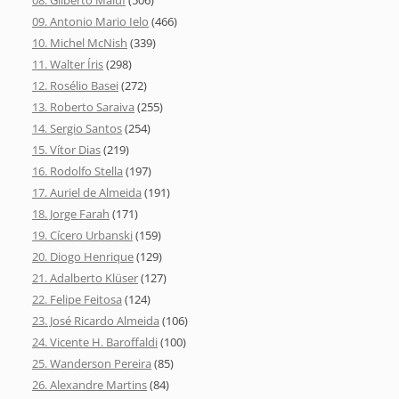
08. Gilberto Maluf
(506)
09. Antonio Mario Ielo
(466)
10. Michel McNish
(339)
11. Walter Íris
(298)
12. Rosélio Basei
(272)
13. Roberto Saraiva
(255)
14. Sergio Santos
(254)
15. Vítor Dias
(219)
16. Rodolfo Stella
(197)
17. Auriel de Almeida
(191)
18. Jorge Farah
(171)
19. Cícero Urbanski
(159)
20. Diogo Henrique
(129)
21. Adalberto Klüser
(127)
22. Felipe Feitosa
(124)
23. José Ricardo Almeida
(106)
24. Vicente H. Baroffaldi
(100)
25. Wanderson Pereira
(85)
26. Alexandre Martins
(84)