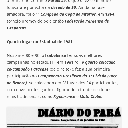
a brilhar no Certame
Paraense
, o que o fez com muito
louvor até por volta da
década de 90
. Ainda na fase
amadora, foi o 1º
Campeão da Copa do Interior
, em
1964
,
torneio promovido pela então
Federação Paraense de
Desportos
.
Quarto lugar no Estadual de 1981
Nos anos 80 e 90, o
Izabelense
fez suas melhores
campanhas no estadual – em 1981 foi
o quarto colocado
ce-campeão Paraense
(de direito) e fez a sua primeira
participação no
Campeonato Brasileiro da 3ª Divisão (Taça
de Bronze)
, se colocando em 6º lugar dos 24 participantes,
com nove pontos ganhos, figurando a frente de clubes
mais tradicionais, como
Figueirense
e
Moto Clube
.