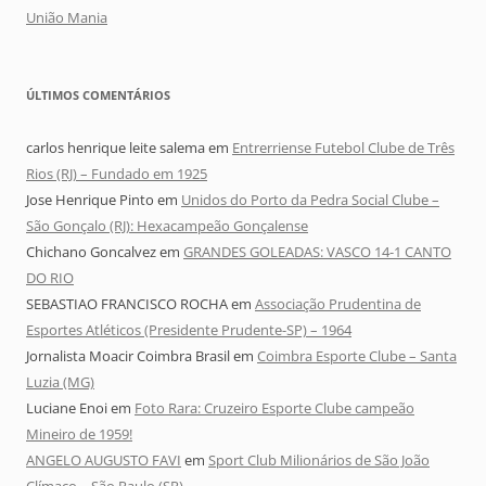
União Mania
ÚLTIMOS COMENTÁRIOS
carlos henrique leite salema
em
Entrerriense Futebol Clube de Três
Rios (RJ) – Fundado em 1925
Jose Henrique Pinto
em
Unidos do Porto da Pedra Social Clube –
São Gonçalo (RJ): Hexacampeão Gonçalense
Chichano Goncalvez
em
GRANDES GOLEADAS: VASCO 14-1 CANTO
DO RIO
SEBASTIAO FRANCISCO ROCHA
em
Associação Prudentina de
Esportes Atléticos (Presidente Prudente-SP) – 1964
Jornalista Moacir Coimbra Brasil
em
Coimbra Esporte Clube – Santa
Luzia (MG)
Luciane Enoi
em
Foto Rara: Cruzeiro Esporte Clube campeão
Mineiro de 1959!
ANGELO AUGUSTO FAVI
em
Sport Club Milionários de São João