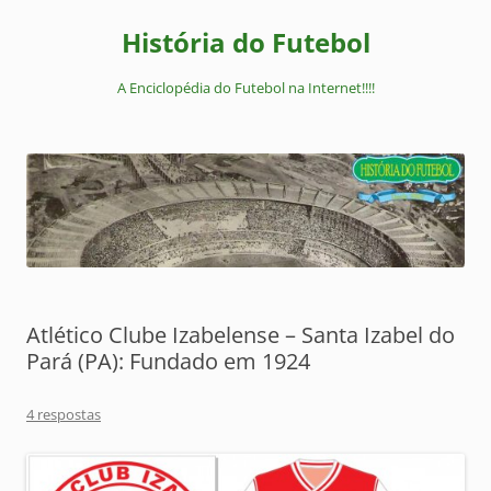
Pular
para
História do Futebol
o
conteúdo
A Enciclopédia do Futebol na Internet!!!!
Atlético Clube Izabelense – Santa Izabel do
Pará (PA): Fundado em 1924
4 respostas