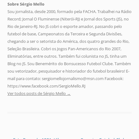
Sobre Sérgio Mello
Sou jornalista, desde 2000, formado pela FACHA. Trabalhei na Rádio
Record; Jornal O Fluminense (Niterói-RJ) e Jornal dos Sports (JS), no
Rio de Janeiro-RJ. No JS cobri o esporte amador, passando pelo
futebol de base, Campeonatos da Terceira e Segunda Divisões,
chegando a ser o setorista do América, dos quatro grandes do Rio,
Seleção Brasileira. Cobri os Jogos Pan-Americanos do Rio 2007,
Eliminatórias, entre outros. Também fui colunista no JS, tinha um
Blog no JS. Sou Benemérito do Bonsucesso Futebol Clube. Também
sou vetorizador, pesquisador e historiador do futebol brasileiro! E-
mail para contato: sergiomellojornalismo@msn.com Facebook:
https://www.facebook.com/SergioMello.RJ
Ver todos posts de Sérgio Mello
→