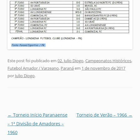
Este post foi publicado em
02. Julio Diogo
,
Campeonatos Históricos
,
Futebol Amador / Varzeano
,
Paraná
em
1 de novembro de 2017
por
Julio Diogo
.
Navegação
←
Torneio Início Paranaense
Torneio de Verão – 1966
→
de
– 1ª Divisão de Amadores –
posts
1960