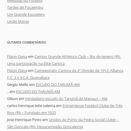
Relíquias do Futebol
Tardes de Pacaembu
Um Grande Escudeiro
União Mania
ÚLTIMOS COMENTÁRIOS
Flávio Dana
em
Campo Grande Athletico Club – Rio de Janeiro (RJ):
Uma participação na Elite Carioca
Flávio Dana
em
Campeonato Carioca da 2ª Divisão de 1912: Alliança
F.C. 3 x 3 C.A. Guanabara
Sérgio Mello
em
ESCUDO DO TARUMÃ-AM
..
em
ESCUDO DO TARUMÃ-AM
Gilson
em
Verdadeiro escudo do Tarumã de Manaus – AM
carlos henrique leite salema
em
Entrerriense Futebol Clube de Três
Rios (RJ) – Fundado em 1925
Jose Henrique Pinto
em
Unidos do Porto da Pedra Social Clube –
São Gonçalo (RJ): Hexacampeão Gonçalense