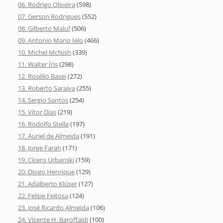
06. Rodrigo Oliveira
(598)
07. Gerson Rodrigues
(552)
08. Gilberto Maluf
(506)
09. Antonio Mario Ielo
(466)
10. Michel McNish
(339)
11. Walter Íris
(298)
12. Rosélio Basei
(272)
13. Roberto Saraiva
(255)
14. Sergio Santos
(254)
15. Vítor Dias
(219)
16. Rodolfo Stella
(197)
17. Auriel de Almeida
(191)
18. Jorge Farah
(171)
19. Cícero Urbanski
(159)
20. Diogo Henrique
(129)
21. Adalberto Klüser
(127)
22. Felipe Feitosa
(124)
23. José Ricardo Almeida
(106)
24. Vicente H. Baroffaldi
(100)