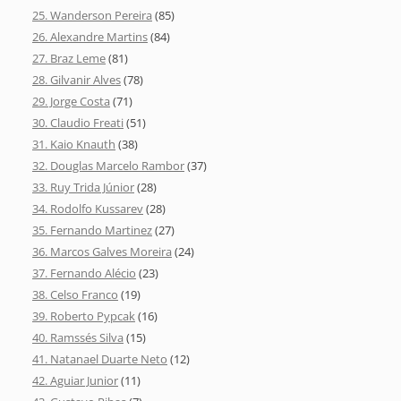
25. Wanderson Pereira
(85)
26. Alexandre Martins
(84)
27. Braz Leme
(81)
28. Gilvanir Alves
(78)
29. Jorge Costa
(71)
30. Claudio Freati
(51)
31. Kaio Knauth
(38)
32. Douglas Marcelo Rambor
(37)
33. Ruy Trida Júnior
(28)
34. Rodolfo Kussarev
(28)
35. Fernando Martinez
(27)
36. Marcos Galves Moreira
(24)
37. Fernando Alécio
(23)
38. Celso Franco
(19)
39. Roberto Pypcak
(16)
40. Ramssés Silva
(15)
41. Natanael Duarte Neto
(12)
42. Aguiar Junior
(11)