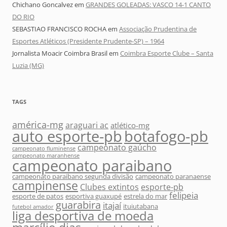
Chichano Goncalvez
em
GRANDES GOLEADAS: VASCO 14-1 CANTO
DO RIO
SEBASTIAO FRANCISCO ROCHA
em
Associação Prudentina de
Esportes Atléticos (Presidente Prudente-SP) – 1964
Jornalista Moacir Coimbra Brasil
em
Coimbra Esporte Clube – Santa
Luzia (MG)
TAGS
américa-mg
araguari ac
atlético-mg
auto esporte-pb
botafogo-pb
campeonato gaúcho
campeonato fluminense
campeonato maranhense
campeonato paraibano
campeonato paraibano segunda divisão
campeonato paranaense
campinense
Clubes extintos
esporte-pb
felipeia
esporte de patos
esportiva guaxupé
estrela do mar
guarabira
itajaí
ituiutabana
futebol amador
liga desportiva de moeda