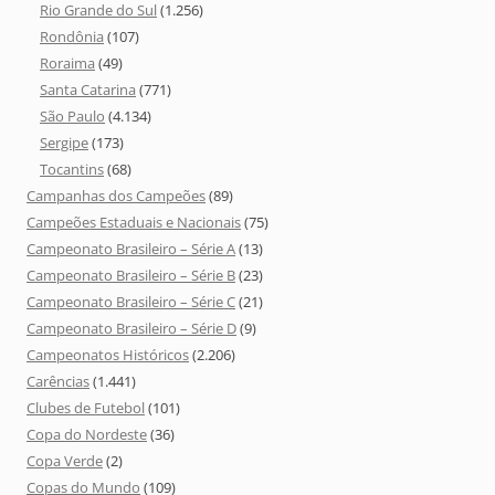
Rio Grande do Sul
(1.256)
Rondônia
(107)
Roraima
(49)
Santa Catarina
(771)
São Paulo
(4.134)
Sergipe
(173)
Tocantins
(68)
Campanhas dos Campeões
(89)
Campeões Estaduais e Nacionais
(75)
Campeonato Brasileiro – Série A
(13)
Campeonato Brasileiro – Série B
(23)
Campeonato Brasileiro – Série C
(21)
Campeonato Brasileiro – Série D
(9)
Campeonatos Históricos
(2.206)
Carências
(1.441)
Clubes de Futebol
(101)
Copa do Nordeste
(36)
Copa Verde
(2)
Copas do Mundo
(109)