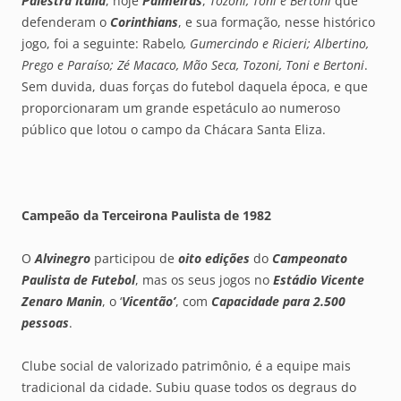
Palestra Itália
, hoje
Palmeiras
,
Tozoni, Toni e Bertoni
que
defenderam o
Corinthians
, e sua formação, nesse histórico
jogo, foi a seguinte: Rabelo
, Gumercindo e Ricieri; Albertino,
Prego e Paraíso; Zé Macaco, Mão Seca, Tozoni, Toni e Bertoni
.
Sem duvida, duas forças do futebol daquela época, e que
proporcionaram um grande espetáculo ao numeroso
público que lotou o campo da Chácara Santa Eliza.
Campeão da Terceirona Paulista de 1982
O
Alvinegro
participou de
oito edições
do
Campeonato
Paulista de Futebol
, mas os seus jogos no
Estádio Vicente
Zenaro Manin
, o ‘
Vicentão’
, com
Capacidade para 2.500
pessoas
.
Clube social de valorizado patrimônio, é a equipe mais
tradicional da cidade. Subiu quase todos os degraus do