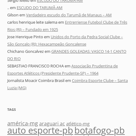
Sérgio Mello
em
ESCUDO DO TARUMÃ-AM
..
em
ESCUDO DO TARUMÃ-AM
Gilson
em
Verdadeiro escudo do Tarumã de Manaus – AM
carlos henrique leite salema
em
Entrerriense Futebol Clube de Três
Rios (RJ) – Fundado em 1925
Jose Henrique Pinto
em
Unidos do Porto da Pedra Social Clube –
São Gonçalo (RJ): Hexacampeão Gonçalense
Chichano Goncalvez
em
GRANDES GOLEADAS: VASCO 14-1 CANTO
DO RIO
SEBASTIAO FRANCISCO ROCHA
em
Associação Prudentina de
Esportes Atléticos (Presidente Prudente-SP) – 1964
Jornalista Moacir Coimbra Brasil
em
Coimbra Esporte Clube – Santa
Luzia (MG)
TAGS
américa-mg
araguari ac
atlético-mg
auto esporte-pb
botafogo-pb