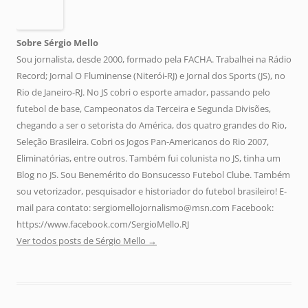
Sobre Sérgio Mello
Sou jornalista, desde 2000, formado pela FACHA. Trabalhei na Rádio
Record; Jornal O Fluminense (Niterói-RJ) e Jornal dos Sports (JS), no
Rio de Janeiro-RJ. No JS cobri o esporte amador, passando pelo
futebol de base, Campeonatos da Terceira e Segunda Divisões,
chegando a ser o setorista do América, dos quatro grandes do Rio,
Seleção Brasileira. Cobri os Jogos Pan-Americanos do Rio 2007,
Eliminatórias, entre outros. Também fui colunista no JS, tinha um
Blog no JS. Sou Benemérito do Bonsucesso Futebol Clube. Também
sou vetorizador, pesquisador e historiador do futebol brasileiro! E-
mail para contato: sergiomellojornalismo@msn.com Facebook:
https://www.facebook.com/SergioMello.RJ
Ver todos posts de Sérgio Mello
→