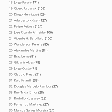
18. Jorge Farah
(171)
19. Cícero Urbanski
(159)
20. Diogo Henrique
(129)
21. Adalberto Klüser
(127)
22. Felipe Feitosa
(124)
23. José Ricardo Almeida
(106)
24. Vicente H. Baroffaldi
(100)
25. Wanderson Pereira
(85)
26. Alexandre Martins
(84)
27. Braz Leme
(81)
28. Gilvanir Alves
(78)
29. Jorge Costa
(71)
30. Claudio Freati
(51)
31. Kaio Knauth
(38)
32. Douglas Marcelo Rambor
(37)
33. Ruy Trida Júnior
(28)
34. Rodolfo Kussarev
(28)
35. Fernando Martinez
(27)
36. Marcos Galves Moreira
(24)