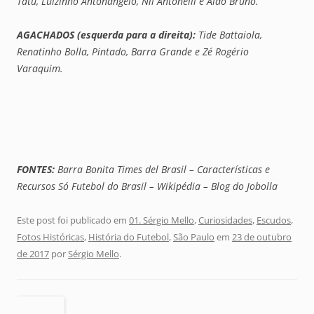
Tatu, Luizinho Antonângelo, Nil Antonelli e Aldo Bruno.
AGACHADOS (esquerda para a direita):
Tide Battaiola,
Renatinho Bolla, Pintado, Barra Grande e Zé Rogério
Varaquim.
FONTES:
Barra Bonita Times del Brasil – Características e
Recursos Só Futebol do Brasil – Wikipédia – Blog do Jobolla
Este post foi publicado em
01. Sérgio Mello
,
Curiosidades
,
Escudos
,
Fotos Históricas
,
História do Futebol
,
São Paulo
em
23 de outubro
de 2017
por
Sérgio Mello
.