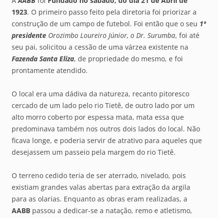
A
AABB
foi
Fundado no sábado, do dia 21 de Abril de
1923
. O primeiro passo feito pela diretoria foi priorizar a
construção de um campo de futebol. Foi então que o seu
1º
presidente
Orozimbo Loureiro Júnior, o Dr. Surumba
, foi até
seu pai, solicitou a cessão de uma várzea existente na
Fazenda Santa Eliza
, de propriedade do mesmo, e foi
prontamente atendido.
O local era uma dádiva da natureza, recanto pitoresco
cercado de um lado pelo rio Tietê, de outro lado por um
alto morro coberto por espessa mata, mata essa que
predominava também nos outros dois lados do local. Não
ficava longe, e poderia servir de atrativo para aqueles que
desejassem um passeio pela margem do rio Tietê.
O terreno cedido teria de ser aterrado, nivelado, pois
existiam grandes valas abertas para extração da argila
para as olarias. Enquanto as obras eram realizadas, a
AABB
passou a dedicar-se a natação, remo e atletismo,