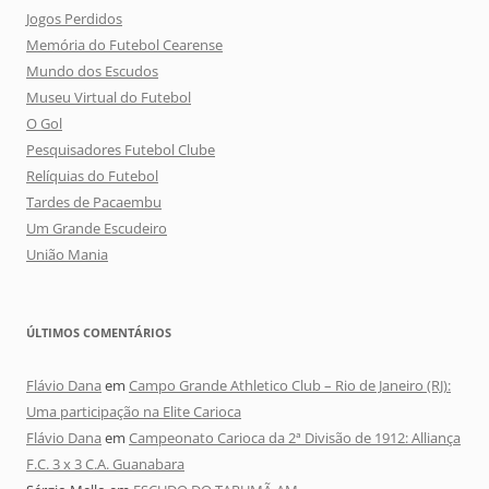
Jogos Perdidos
Memória do Futebol Cearense
Mundo dos Escudos
Museu Virtual do Futebol
O Gol
Pesquisadores Futebol Clube
Relíquias do Futebol
Tardes de Pacaembu
Um Grande Escudeiro
União Mania
ÚLTIMOS COMENTÁRIOS
Flávio Dana
em
Campo Grande Athletico Club – Rio de Janeiro (RJ):
Uma participação na Elite Carioca
Flávio Dana
em
Campeonato Carioca da 2ª Divisão de 1912: Alliança
F.C. 3 x 3 C.A. Guanabara