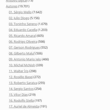
Arquivo digital
(13)
Autores
(19.701)
01. Sérgio Mello
(7.642)
02. Julio Diogo
(5.156)
03. Toninho Sereno
(1.679)
04. Eduardo Cacella
(1.203)
05. Ricardo Amaral
(605)
06. Rodrigo Oliveira
(598)
07. Gerson Rodrigues
(552)
08. Gilberto Maluf
(506)
09. Antonio Mario Ielo
(466)
10. Michel McNish
(339)
11. Walter Íris
(298)
12. Rosélio Basei
(272)
13. Roberto Saraiva
(255)
14. Sergio Santos
(254)
15. Vítor Dias
(219)
16. Rodolfo Stella
(197)
17. Auriel de Almeida
(191)