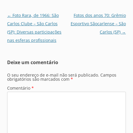
Navegação
←
Foto Rara, de 1966: São
Fotos dos anos 70: Grêmio
de
Carlos Clube – São Carlos
Esportivo Sãocarlense – São
posts
(SP): Diversas participações
Carlos (SP)
→
nas esferas profissionais
Deixe um comentário
O seu endereço de e-mail não será publicado.
Campos
obrigatórios são marcados com
*
Comentário
*