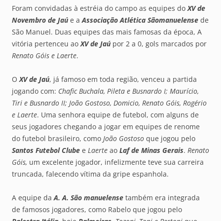
Foram convidadas à estréia do campo as equipes do
XV de
Novembro de Jaú
e a
Associação Atlética Sãomanuelense
de
São Manuel. Duas equipes das mais famosas da época, A
vitória pertenceu ao
XV de Jaú
por 2 a 0, gols marcados por
Renato Góis e Laerte
.
O
XV de Jaú
, já famoso em toda região, venceu a partida
jogando com:
Chafic Buchala, Pileta e Busnardo I; Maurício,
Tiri e Busnardo II; João Gostoso, Domicio, Renato Góis, Rogério
e Laerte
. Uma senhora equipe de futebol, com alguns de
seus jogadores chegando a jogar em equipes de renome
do futebol brasileiro, como
João Gostoso
que jogou pelo
Santos Futebol Clube
e
Laerte
ao
Laf de Minas Gerais
.
Renato
Góis,
um excelente jogador, infelizmente teve sua carreira
truncada, falecendo vítima da gripe espanhola.
A equipe da
A. A. São manuelense
também era integrada
de famosos jogadores, como Rabelo que jogou pelo