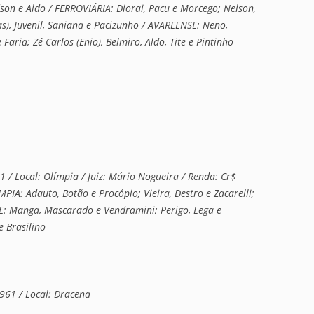
dson e Aldo / FERROVIÁRIA: Diorai, Pacu e Morcego; Nelson,
s), Juvenil, Saniana e Pacizunho / AVAREENSE: Neno,
Faria; Zé Carlos (Enio), Belmiro, Aldo, Tite e Pintinho
/ Local: Olímpia / Juiz: Mário Nogueira / Renda: Cr$
ÍMPIA: Adauto, Botão e Procópio; Vieira, Destro e Zacarelli;
NSE: Manga, Mascarado e Vendramini; Perigo, Lega e
e Brasilino
961 / Local: Dracena