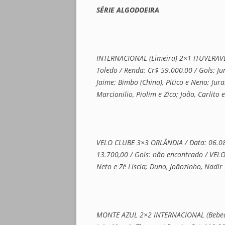
SÉRIE ALGODOEIRA
INTERNACIONAL (Limeira) 2×1 ITUVERAVENS
Toledo / Renda: Cr$ 59.000,00 / Gols: J
Jaime; Bimbo (China), Pitico e Neno; Jur
Marcionilio, Piolim e Zico; João, Carlito e
VELO CLUBE 3×3 ORLÂNDIA / Data: 06.08.19
13.700,00 / Gols: não encontrado / VELO 
Neto e Zé Liscia; Duno, Joãozinho, Nadi
MONTE AZUL 2×2 INTERNACIONAL (Bebedour