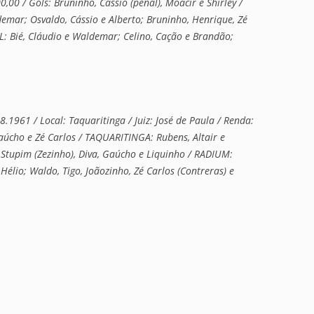
,00 / Gols: Bruninho, Cássio (penal), Moacir e Shirley /
mar; Osvaldo, Cássio e Alberto; Bruninho, Henrique, Zé
: Bié, Cláudio e Waldemar; Celino, Cação e Brandão;
961 / Local: Taquaritinga / Juiz: José de Paula / Renda:
Gaúcho e Zé Carlos / TAQUARITINGA: Rubens, Altair e
 Stupim (Zezinho), Diva, Gaúcho e Liquinho / RADIUM:
 Hélio; Waldo, Tigo, Joãozinho, Zé Carlos (Contreras) e