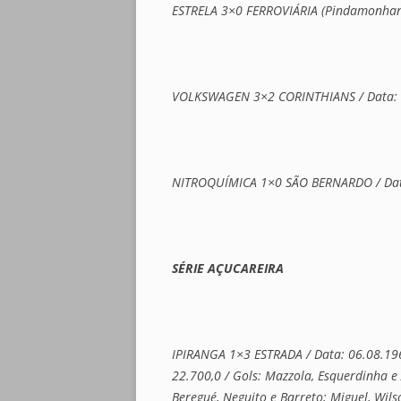
ESTRELA 3×0 FERROVIÁRIA (Pindamonhanga
VOLKSWAGEN 3×2 CORINTHIANS / Data: 0
NITROQUÍMICA 1×0 SÃO BERNARDO / Data:
SÉRIE AÇUCAREIRA
IPIRANGA 1×3 ESTRADA / Data: 06.08.1961 
22.700,0 / Gols: Mazzola, Esquerdinha e A
Beregué, Neguito e Barreto; Miguel, Wil