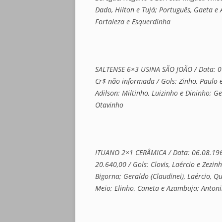
Dado, Hilton e Tujá; Português, Gaeta e 
Fortaleza e Esquerdinha
SALTENSE 6×3 USINA SÃO JOÃO / Data: 06.
Cr$ não informada / Gols: Zinho, Paulo 
Adilson; Miltinho, Luizinho e Dininho; Ge
Otavinho
ITUANO 2×1 CERÂMICA / Data: 06.08.1961 /
20.640,00 / Gols: Clovis, Laércio e Zezi
Bigorna; Geraldo (Claudinei), Laércio, Q
Meio; Elinho, Caneta e Azambuja; Antonin