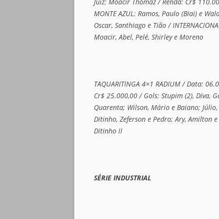
Juiz: Moacir Thomaz / Renda: Cr$ 110.000
MONTE AZUL: Ramos, Paulo (Biai) e Walde
Oscar, Santhiago e Tião / INTERNACIONAL
Moacir, Abel, Pelé, Shirley e Moreno
TAQUARITINGA 4×1 RADIUM / Data: 06.08.1
Cr$ 25.000,00 / Gols: Stupim (2), Diva, 
Quarenta; Wilson, Mário e Baiano; Júlio,
Ditinho, Zeferson e Pedro; Ary, Amilton e
Ditinho II
SÉRIE INDUSTRIAL