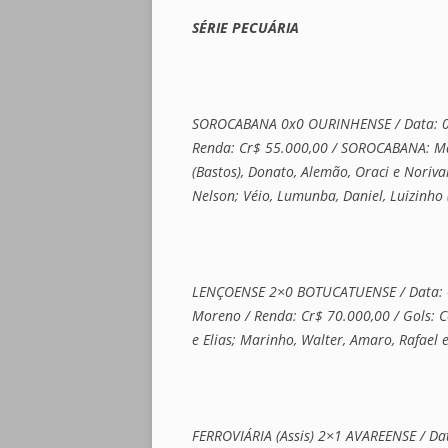
SÉRIE PECUÁRIA
SOROCABANA 0x0 OURINHENSE / Data: 06.08
Renda: Cr$ 55.000,00 / SOROCABANA: Man
(Bastos), Donato, Alemão, Oraci e Noriv
Nelson; Véio, Lumunba, Daniel, Luizinho
LENÇOENSE 2×0 BOTUCATUENSE / Data: 06.0
Moreno / Renda: Cr$ 70.000,00 / Gols: Ce
e Elias; Marinho, Walter, Amaro, Rafae
FERROVIÁRIA (Assis) 2×1 AVAREENSE / Data