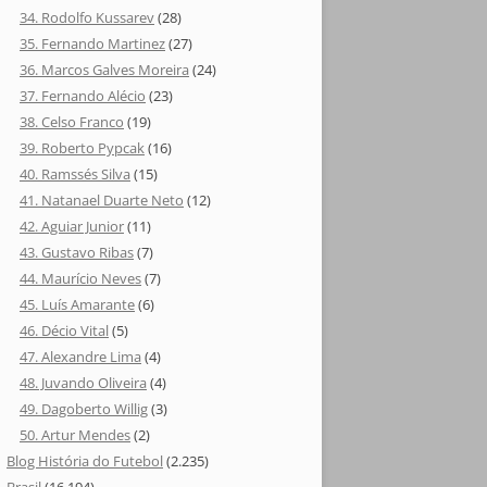
34. Rodolfo Kussarev
(28)
35. Fernando Martinez
(27)
36. Marcos Galves Moreira
(24)
37. Fernando Alécio
(23)
38. Celso Franco
(19)
39. Roberto Pypcak
(16)
40. Ramssés Silva
(15)
41. Natanael Duarte Neto
(12)
42. Aguiar Junior
(11)
43. Gustavo Ribas
(7)
44. Maurício Neves
(7)
45. Luís Amarante
(6)
46. Décio Vital
(5)
47. Alexandre Lima
(4)
48. Juvando Oliveira
(4)
49. Dagoberto Willig
(3)
50. Artur Mendes
(2)
Blog História do Futebol
(2.235)