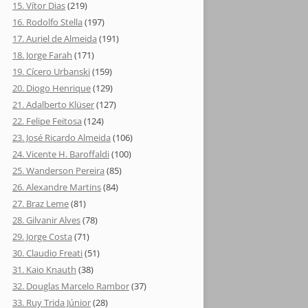
15. Vítor Dias
(219)
16. Rodolfo Stella
(197)
17. Auriel de Almeida
(191)
18. Jorge Farah
(171)
19. Cícero Urbanski
(159)
20. Diogo Henrique
(129)
21. Adalberto Klüser
(127)
22. Felipe Feitosa
(124)
23. José Ricardo Almeida
(106)
24. Vicente H. Baroffaldi
(100)
25. Wanderson Pereira
(85)
26. Alexandre Martins
(84)
27. Braz Leme
(81)
28. Gilvanir Alves
(78)
29. Jorge Costa
(71)
30. Claudio Freati
(51)
31. Kaio Knauth
(38)
32. Douglas Marcelo Rambor
(37)
33. Ruy Trida Júnior
(28)