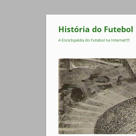
Pular
para
o
História do Futebol
conteúdo
A Enciclopédia do Futebol na Internet!!!!