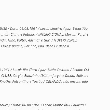
E / Data: 06.08.1961 / Local: Limeira / Juiz: Sebastião
urandir, China e Patinho / INTERNACIONAL: Morais, Paiol e
andir, Nino, Valter, Ademar e Guri / ITUVERAVENSE:
 Clovis; Baiano, Patinho, Pilo, Benê I e Benê II.
61 / Local: Rio Claro / Juiz: Silvio Castilho / Renda: Cr$
CLUBE: Sérgio, Baluzinho (Milton Jorge) e Dinda; Adilson,
r Knothe, Petronilho e Tostão / ORLÂNDIA: não encontrado
o) / Data: 06.08.1961 / Local: Monte Azul Paulista /