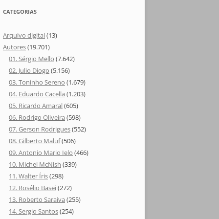
CATEGORIAS
Arquivo digital
(13)
Autores
(19.701)
01. Sérgio Mello
(7.642)
02. Julio Diogo
(5.156)
03. Toninho Sereno
(1.679)
04. Eduardo Cacella
(1.203)
05. Ricardo Amaral
(605)
06. Rodrigo Oliveira
(598)
07. Gerson Rodrigues
(552)
08. Gilberto Maluf
(506)
09. Antonio Mario Ielo
(466)
10. Michel McNish
(339)
11. Walter Íris
(298)
12. Rosélio Basei
(272)
13. Roberto Saraiva
(255)
14. Sergio Santos
(254)