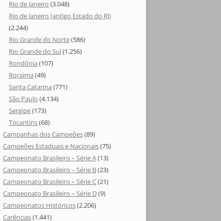
Rio de Janeiro
(3.048)
Rio de Janeiro (antigo Estado do RJ)
(2.244)
Rio Grande do Norte
(586)
Rio Grande do Sul
(1.256)
Rondônia
(107)
Roraima
(49)
Santa Catarina
(771)
São Paulo
(4.134)
Sergipe
(173)
Tocantins
(68)
Campanhas dos Campeões
(89)
Campeões Estaduais e Nacionais
(75)
Campeonato Brasileiro – Série A
(13)
Campeonato Brasileiro – Série B
(23)
Campeonato Brasileiro – Série C
(21)
Campeonato Brasileiro – Série D
(9)
Campeonatos Históricos
(2.206)
Carências
(1.441)