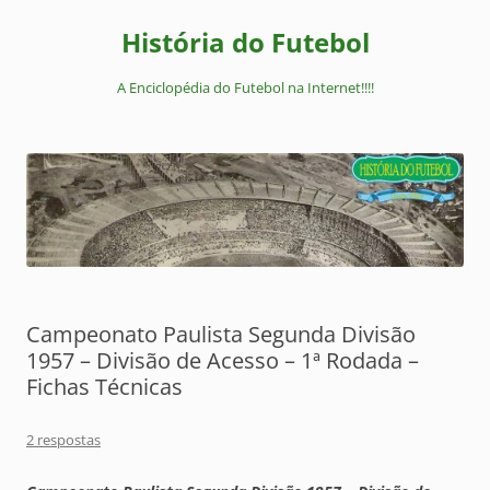
Pular
para
História do Futebol
o
conteúdo
A Enciclopédia do Futebol na Internet!!!!
Campeonato Paulista Segunda Divisão
1957 – Divisão de Acesso – 1ª Rodada –
Fichas Técnicas
2 respostas