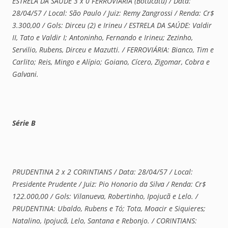
ESTRELA DA SAÚDE 3 x 0 FERROVIÁRIA (Botucatu) / Data:
28/04/57 / Local: São Paulo / Juiz: Remy Zangrossi / Renda: Cr$
3.300,00 / Gols: Dirceu (2) e Irineu / ESTRELA DA SAÚDE: Valdir
II, Tato e Valdir I; Antoninho, Fernando e Irineu; Zezinho,
Servilio, Rubens, Dirceu e Mazutti. / FERROVIÁRIA: Bianco, Tim e
Carlito; Reis, Mingo e Alípio; Goiano, Cícero, Zigomar, Cobra e
Galvani.
Série B
PRUDENTINA 2 x 2 CORINTIANS / Data: 28/04/57 / Local:
Presidente Prudente / Juiz: Pio Honorio da Silva / Renda: Cr$
122.000,00 / Gols: Vilanueva, Robertinho, Ipojucã e Lelo. /
PRUDENTINA: Ubaldo, Rubens e Tó; Tota, Moacir e Siquieres;
Natalino, Ipojucã, Lelo, Santana e Rebonjo. / CORINTIANS: