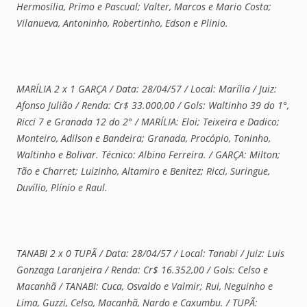
Hermosilia, Primo e Pascual; Valter, Marcos e Mario Costa;
Vilanueva, Antoninho, Robertinho, Edson e Plinio.
MARÍLIA 2 x 1 GARÇA / Data: 28/04/57 / Local: Marília / Juiz:
Afonso Julião / Renda: Cr$ 33.000,00 / Gols: Waltinho 39 do 1°,
Ricci 7 e Granada 12 do 2° / MARÍLIA: Eloi; Teixeira e Dadico;
Monteiro, Adilson e Bandeira; Granada, Procópio, Toninho,
Waltinho e Bolivar. Técnico: Albino Ferreira. / GARÇA: Milton;
Tão e Charret; Luizinho, Altamiro e Benitez; Ricci, Suringue,
Duvílio, Plínio e Raul.
TANABI 2 x 0 TUPÃ / Data: 28/04/57 / Local: Tanabi / Juiz: Luis
Gonzaga Laranjeira / Renda: Cr$ 16.352,00 / Gols: Celso e
Macanhã / TANABI: Cuca, Osvaldo e Valmir; Rui, Neguinho e
Lima, Guzzi, Celso, Macanhã, Nardo e Caxumbu. / TUPÃ: