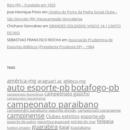
Rios (RJ) – Fundado em 1925
Jose Henrique Pinto
em
Unidos do Porto da Pedra Social Clube –
São Gonçalo (RJ): Hexacampeão Gonçalense
Chichano Goncalvez
em
GRANDES GOLEADAS: VASCO 14-1 CANTO
DO RIO
SEBASTIAO FRANCISCO ROCHA
em
Associação Prudentina de
Esportes Atléticos (Presidente Prudente-SP) – 1964
TAGS
américa-mg
araguari ac
atlético-mg
auto esporte-pb
botafogo-pb
campeonato gaúcho
campeonato fluminense
campeonato maranhense
campeonato paraibano
campeonato paraibano segunda divisão
campeonato paranaense
campinense
Clubes extintos
esporte-pb
felipeia
esporte de patos
esportiva guaxupé
estrela do mar
guarabira
itajaí
ituiutabana
futebol amador