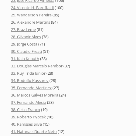
23. José Ricardo Almeida
(106)
24. Vicente H. Baroffaldi
(100)
25. Wanderson Pereira
(85)
26. Alexandre Martins
(84)
27. Braz Leme
(81)
28. Gilvanir Alves
(78)
29. Jorge Costa
(71)
30. Claudio Freati
(51)
31. Kaio Knauth
(38)
32. Douglas Marcelo Rambor
(37)
33. Ruy Trida Júnior
(28)
34. Rodolfo Kussarev
(28)
35. Fernando Martinez
(27)
36. Marcos Galves Moreira
(24)
37. Fernando Alécio
(23)
38. Celso Franco
(19)
39. Roberto Pypcak
(16)
40. Ramssés Silva
(15)
41. Natanael Duarte Neto
(12)