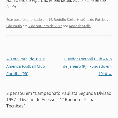
Fontes: Gazeta Esportiva, Estado de São Paulo, Folha de São
Paulo
Este post foi publicado em
16. Rodolfo Stella
,
História do Futebol
,
São Paulo
em
7 de outubro de 2017
por
Rodolfo Stella
.
Navegação
←
Foto Rara, de 1919:
Ouvidor Football Club – Rio
de
América Football Club –
de Janeiro (RJ): Fundado em
posts
Curitiba (PR)
1914
→
2 pensou em “
Campeonato Paulista Segunda Divisão
1957 – Divisão de Acesso – 1ª Rodada – Fichas
Técnicas
”