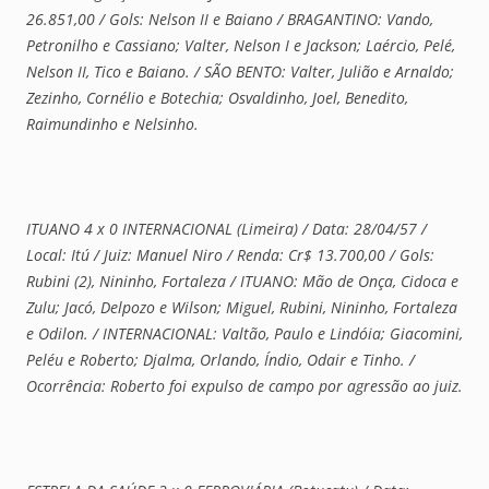
26.851,00 / Gols: Nelson II e Baiano / BRAGANTINO: Vando,
Petronilho e Cassiano; Valter, Nelson I e Jackson; Laércio, Pelé,
Nelson II, Tico e Baiano. / SÃO BENTO: Valter, Julião e Arnaldo;
Zezinho, Cornélio e Botechia; Osvaldinho, Joel, Benedito,
Raimundinho e Nelsinho.
ITUANO 4 x 0 INTERNACIONAL (Limeira) / Data: 28/04/57 /
Local: Itú / Juiz: Manuel Niro / Renda: Cr$ 13.700,00 / Gols:
Rubini (2), Nininho, Fortaleza / ITUANO: Mão de Onça, Cidoca e
Zulu; Jacó, Delpozo e Wilson; Miguel, Rubini, Nininho, Fortaleza
e Odilon. / INTERNACIONAL: Valtão, Paulo e Lindóia; Giacomini,
Peléu e Roberto; Djalma, Orlando, Índio, Odair e Tinho. /
Ocorrência: Roberto foi expulso de campo por agressão ao juiz.