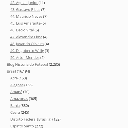
42. Aguiar Junior
(11)
43. Gustavo Ribas
(7)
44. Maurício Neves
(7)
45. Luís Amarante
(6)
46. Décio Vital
(5)
47. Alexandre Lima
(4)
48. Juvando Oliveira
(4)
49. Dagoberto Willig
(3)
50. Artur Mendes
(2)
Blog História do Futebol
(2.235)
Brasil
(16.194)
Acre
(150)
Alagoas
(156)
Amapá
(70)
Amazonas
(305)
Bahia
(330)
Ceará
(245)
Distrito Federal (Brasília)
(132)
Espírito Santo
(272)