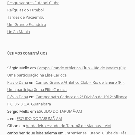
Pesquisadores Futebol Clube
Relíquias do Futebol
Tardes de Pacaembu
Um Grande Escudeiro
União Mania
ÚLTIMOS COMENTÁRIOS
Sérgio Mello
em
Campo Grande Athletico Club – Rio de Janeiro (RJ):
Uma participação na Elite Carioca
Flávio Dana
em
Campo Grande Athletico Club – Rio de Janeiro (RJ):
Uma participação na Elite Carioca
Flávio Dana
em
Campeonato Carioca da 2ª Divisão de 1912: Alliança
F.C. 3 x 3 C.A. Guanabara
Sérgio Mello
em
ESCUDO DO TARUMÃ-AM
..
em
ESCUDO DO TARUMÃ-AM
Gilson
em
Verdadeiro escudo do Tarumã de Manaus – AM
carlos henrique leite salema
em
Entrerriense Futebol Clube de Três