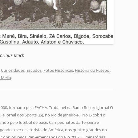
enrique Mach
,
Curiosidades
,
Escudos
,
Fotos Históricas
,
História do Futebol
,
 Mello
.
 2000, formado pela FACHA. Trabalhei na Rádio Record; Jornal O
 e Jornal dos Sports (JS), no Rio de Janeiro-RJ. No JS cobri o
ando pelo futebol de base, Campeonatos da Terceira e
gando a ser o setorista do América, dos quatro grandes do
a. Cobri os Jogos Pan-Americanos do Rio 2007, Eliminatórias,