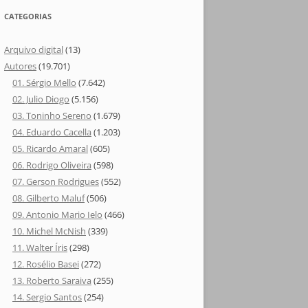
CATEGORIAS
Arquivo digital
(13)
Autores
(19.701)
01. Sérgio Mello
(7.642)
02. Julio Diogo
(5.156)
03. Toninho Sereno
(1.679)
04. Eduardo Cacella
(1.203)
05. Ricardo Amaral
(605)
06. Rodrigo Oliveira
(598)
07. Gerson Rodrigues
(552)
08. Gilberto Maluf
(506)
09. Antonio Mario Ielo
(466)
10. Michel McNish
(339)
11. Walter Íris
(298)
12. Rosélio Basei
(272)
13. Roberto Saraiva
(255)
14. Sergio Santos
(254)