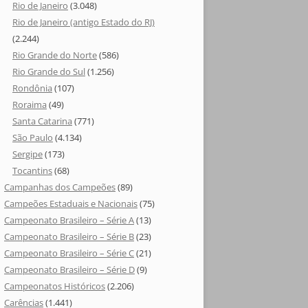
Rio de Janeiro
(3.048)
Rio de Janeiro (antigo Estado do RJ)
(2.244)
Rio Grande do Norte
(586)
Rio Grande do Sul
(1.256)
Rondônia
(107)
Roraima
(49)
Santa Catarina
(771)
São Paulo
(4.134)
Sergipe
(173)
Tocantins
(68)
Campanhas dos Campeões
(89)
Campeões Estaduais e Nacionais
(75)
Campeonato Brasileiro – Série A
(13)
Campeonato Brasileiro – Série B
(23)
Campeonato Brasileiro – Série C
(21)
Campeonato Brasileiro – Série D
(9)
Campeonatos Históricos
(2.206)
Carências
(1.441)