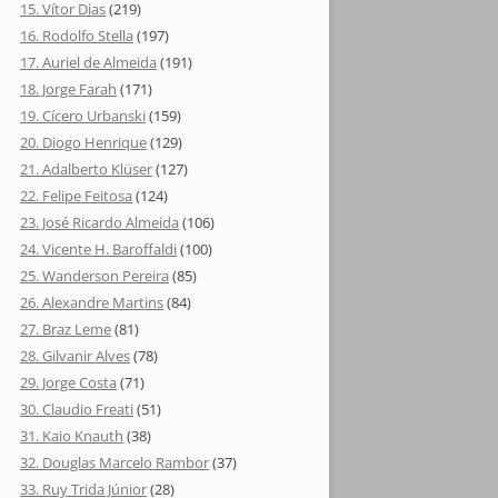
15. Vítor Dias
(219)
16. Rodolfo Stella
(197)
17. Auriel de Almeida
(191)
18. Jorge Farah
(171)
19. Cícero Urbanski
(159)
20. Diogo Henrique
(129)
21. Adalberto Klüser
(127)
22. Felipe Feitosa
(124)
23. José Ricardo Almeida
(106)
24. Vicente H. Baroffaldi
(100)
25. Wanderson Pereira
(85)
26. Alexandre Martins
(84)
27. Braz Leme
(81)
28. Gilvanir Alves
(78)
29. Jorge Costa
(71)
30. Claudio Freati
(51)
31. Kaio Knauth
(38)
32. Douglas Marcelo Rambor
(37)
33. Ruy Trida Júnior
(28)