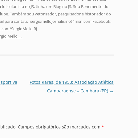
fui colunista no JS, tinha um Blog no JS. Sou Benemérito do
lube. Também sou vetorizador, pesquisador e historiador do
-mail para contato: sergiomellojornalismo@msn.com Facebook:
.com/SergioMello.RJ
rgio Mello
→
Esportiva
Fotos Raras, de 1953: Associação Atlética
Cambaraense – Cambará (PR)
→
blicado.
Campos obrigatórios são marcados com
*