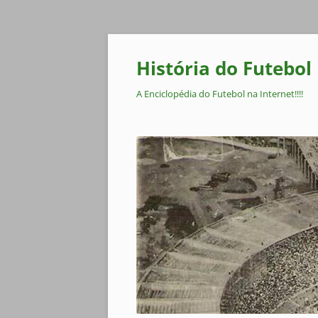
Pular
para
o
História do Futebol
conteúdo
A Enciclopédia do Futebol na Internet!!!!