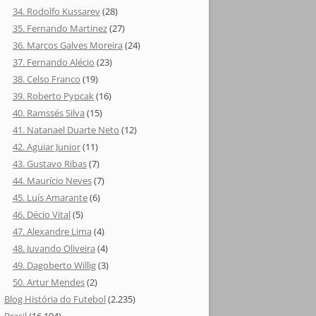
34. Rodolfo Kussarev
(28)
35. Fernando Martinez
(27)
36. Marcos Galves Moreira
(24)
37. Fernando Alécio
(23)
38. Celso Franco
(19)
39. Roberto Pypcak
(16)
40. Ramssés Silva
(15)
41. Natanael Duarte Neto
(12)
42. Aguiar Junior
(11)
43. Gustavo Ribas
(7)
44. Maurício Neves
(7)
45. Luís Amarante
(6)
46. Décio Vital
(5)
47. Alexandre Lima
(4)
48. Juvando Oliveira
(4)
49. Dagoberto Willig
(3)
50. Artur Mendes
(2)
Blog História do Futebol
(2.235)