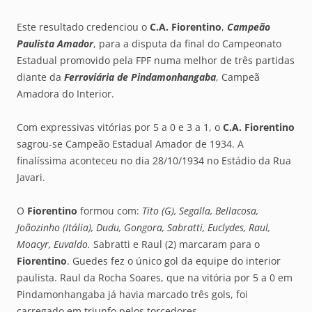
Este resultado credenciou o
C.A. Fiorentino
,
Campeão
Paulista Amador
, para a disputa da final do Campeonato
Estadual promovido pela FPF numa melhor de três partidas
diante da
Ferroviária de Pindamonhangaba
, Campeã
Amadora do Interior.
Com expressivas vitórias por 5 a 0 e 3 a 1, o
C.A. Fiorentino
sagrou-se Campeão Estadual Amador de 1934. A
finalíssima aconteceu no dia 28/10/1934 no Estádio da Rua
Javari.
O
Fiorentino
formou com:
Tito (G), Segalla, Bellacosa,
Joãozinho (Itália), Dudu, Gongora, Sabratti, Euclydes, Raul,
Moacyr, Euvaldo.
Sabratti e Raul (2) marcaram para o
Fiorentino
. Guedes fez o único gol da equipe do interior
paulista. Raul da Rocha Soares, que na vitória por 5 a 0 em
Pindamonhangaba já havia marcado três gols, foi
carregado em triunfo pelos torcedores.