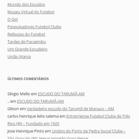
Mundo dos Escudos
Museu Virtual do Futebol
O Gol
Pesquisadores Futebol Clube
Relíquias do Futebol
Tardes de Pacaembu
Um Grande Escudeiro
União Mania
ÚLTIMOS COMENTÁRIOS
Sérgio Mello
em
ESCUDO DO TARUMÃ-AM
..
em
ESCUDO DO TARUMÃ-AM
Gilson
em
Verdadeiro escudo do Tarumã de Manaus – AM
carlos henrique leite salema
em
Entrerriense Futebol Clube de Três
Rios (RJ) – Fundado em 1925
Jose Henrique Pinto
em
Unidos do Porto da Pedra Social Clube –
São Gonçalo (RJ): Hexacampeão Gonçalense