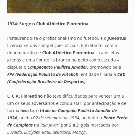
1934: Surge o Club Athletico Fiorentina
Instaurando-se o profissionalismo no futebol, e o
Juventus
licencia-se das competições oficiais. Entretanto, com a
denominação de
Club Athletico Fiorentina
– camisetas
grenás e uma flor de lis branca no peito como escudo –
disputa o
Campeonato Paulista Amador
, promovido pela
FPF (Federação Paulista de Futebol)
, entidade filiada a
CBD
(Confederação Brasileira de Desportos)
.
O
C.A. Fiorentino
não teve dificuldades para vencer um a
um os seus adversários e conquistar, por antecipação e de
forma
invicta
, o
título de Campeão Paulista Amador de
1934
, no dia
02 de setembro de 1934
, ao bater a
Ponte Preta
de Campinas
na
Rua Javari
por
5 a 3
, gols marcados por
Euvaldo, Euclydes, Raul, Bellacosa, Moacyr
.