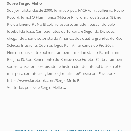
Sobre Sérgio Mello
Sou jornalista, desde 2000, formado pela FACHA. Trabalhei na Rádio
Record; Jornal O Fluminense (Niterói-RJ) e Jornal dos Sports (JS), no
Rio de Janeiro-RJ. No JS cobri o esporte amador, passando pelo
futebol de base, Campeonatos da Terceira e Segunda Divisões,
chegando a ser o setorista do América, dos quatro grandes do Rio,
Seleção Brasileira. Cobri os Jogos Pan-Americanos do Rio 2007,
Eliminatórias, entre outros. Também fui colunista no JS, tinha um
Blog no JS. Sou Benemérito do Bonsucesso Futebol Clube. Também
sou vetorizador, pesquisador e historiador do futebol brasileiro! E-
mail para contato: sergiomellojornalismo@msn.com Facebook:
https://www.facebook.com/SergioMello.RJ
Ver todos posts de Sérgio Mello
→