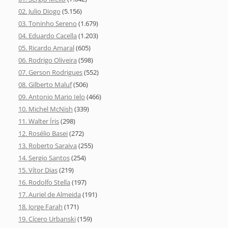
02. Julio Diogo
(5.156)
03. Toninho Sereno
(1.679)
04. Eduardo Cacella
(1.203)
05. Ricardo Amaral
(605)
06. Rodrigo Oliveira
(598)
07. Gerson Rodrigues
(552)
08. Gilberto Maluf
(506)
09. Antonio Mario Ielo
(466)
10. Michel McNish
(339)
11. Walter Íris
(298)
12. Rosélio Basei
(272)
13. Roberto Saraiva
(255)
14. Sergio Santos
(254)
15. Vítor Dias
(219)
16. Rodolfo Stella
(197)
17. Auriel de Almeida
(191)
18. Jorge Farah
(171)
19. Cícero Urbanski
(159)