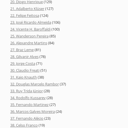
20. Diogo Henrique
(129)
21. Adalberto Klüser
(127)
22. Felipe Feitosa
(124)
23. José Ricardo Almeida
(106)
24. Vicente H. Baroffaldi
(100)
25. Wanderson Pereira
(85)
26. Alexandre Martins
(84)
27. Braz Leme
(81)
28. Gilvanir Alves
(78)
29. Jorge Costa
(71)
30. Claudio Freati
(51)
31. Kaio Knauth
(38)
32. Douglas Marcelo Rambor
(37)
33. Ruy Trida Júnior
(28)
34. Rodolfo Kussarev
(28)
35. Fernando Martinez
(27)
36. Marcos Galves Moreira
(24)
37. Fernando Alécio
(23)
38. Celso Franco
(19)