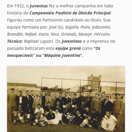
Em 1932, o
Juventus
fez a melhor campanha em toda
história do
Campeonato Paulista da Divisão Principal
.
Figurou como um fortíssimo candidato ao título. Sua
equipe formada por:
José (G), Segalla, Piola, Joãozinho,
Brandão, Rafael, Vazio, Nico, Orlando, Moacyr, Hércules.
Técnico:
Raphael Liguori
. Os
juventinos
e a imprensa do
passado batizaram esta
equipe grená
como
“
O
s
Inesquecíveis
” ou “
M
áquina Juventina
”.