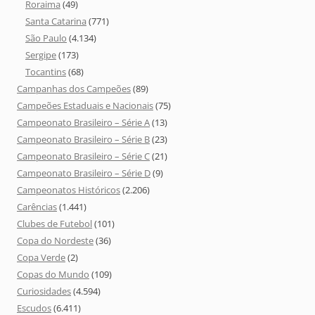
Roraima
(49)
Santa Catarina
(771)
São Paulo
(4.134)
Sergipe
(173)
Tocantins
(68)
Campanhas dos Campeões
(89)
Campeões Estaduais e Nacionais
(75)
Campeonato Brasileiro – Série A
(13)
Campeonato Brasileiro – Série B
(23)
Campeonato Brasileiro – Série C
(21)
Campeonato Brasileiro – Série D
(9)
Campeonatos Históricos
(2.206)
Carências
(1.441)
Clubes de Futebol
(101)
Copa do Nordeste
(36)
Copa Verde
(2)
Copas do Mundo
(109)
Curiosidades
(4.594)
Escudos
(6.411)