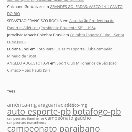
Chichano Goncalvez
em
GRANDES GOLEADAS: VASCO 14-1 CANTO
DO RIO
SEBASTIAO FRANCISCO ROCHA
em
Associação Prudentina de
Esportes Atléticos (Presidente Prudente-SP) – 1964
Jornalista Moacir Coimbra Brasil
em
Coimbra Esporte Clube – Santa
Luzia (MG)
Luciane Enoi
em
Foto Rara: Cruzeiro Esporte Clube campeão
Mineiro de 1959!
ANGELO AUGUSTO FAVI
em
Sport Club Milionários de São João
Clímaco – São Paulo (SP)
TAGS
américa-mg
araguari ac
atlético-mg
auto esporte-pb
botafogo-pb
campeonato gaúcho
campeonato fluminense
campeonato maranhense
campeonato paraibano