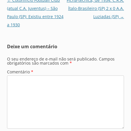
Navegação
←
Cotonifício Football Club
Ficha-técnica, de 1934: C.R.A.
de
(atual C.A. Juventus) – São
Ítalo-Brasileiro (SP) 2 x 0 A.A.
posts
Paulo (SP): Existiu entre 1924
Luziadas (SP)
→
a 1930
Deixe um comentário
O seu endereço de e-mail não será publicado.
Campos
obrigatórios são marcados com
*
Comentário
*