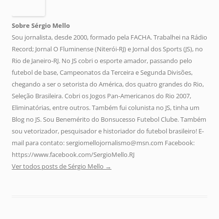
Sobre Sérgio Mello
Sou jornalista, desde 2000, formado pela FACHA. Trabalhei na Rádio
Record; Jornal O Fluminense (Niterói-RJ) e Jornal dos Sports (JS), no
Rio de Janeiro-RJ. No JS cobri o esporte amador, passando pelo
futebol de base, Campeonatos da Terceira e Segunda Divisões,
chegando a ser o setorista do América, dos quatro grandes do Rio,
Seleção Brasileira. Cobri os Jogos Pan-Americanos do Rio 2007,
Eliminatórias, entre outros. Também fui colunista no JS, tinha um
Blog no JS. Sou Benemérito do Bonsucesso Futebol Clube. Também
sou vetorizador, pesquisador e historiador do futebol brasileiro! E-
mail para contato: sergiomellojornalismo@msn.com Facebook:
https://www.facebook.com/SergioMello.RJ
Ver todos posts de Sérgio Mello
→