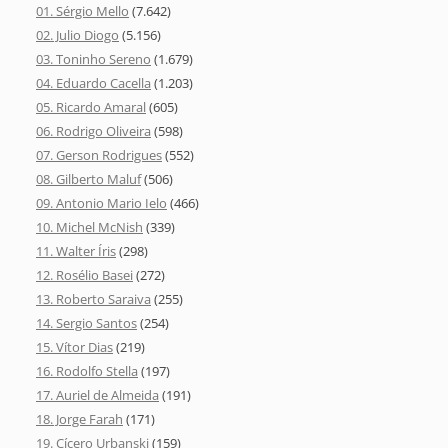
01. Sérgio Mello
(7.642)
02. Julio Diogo
(5.156)
03. Toninho Sereno
(1.679)
04. Eduardo Cacella
(1.203)
05. Ricardo Amaral
(605)
06. Rodrigo Oliveira
(598)
07. Gerson Rodrigues
(552)
08. Gilberto Maluf
(506)
09. Antonio Mario Ielo
(466)
10. Michel McNish
(339)
11. Walter Íris
(298)
12. Rosélio Basei
(272)
13. Roberto Saraiva
(255)
14. Sergio Santos
(254)
15. Vítor Dias
(219)
16. Rodolfo Stella
(197)
17. Auriel de Almeida
(191)
18. Jorge Farah
(171)
19. Cícero Urbanski
(159)