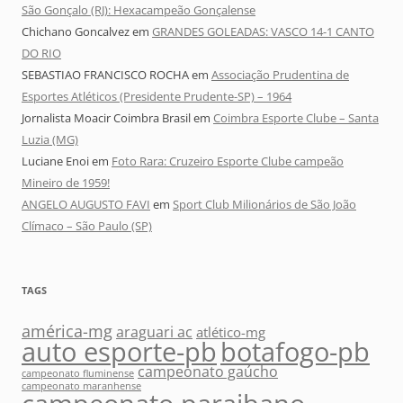
São Gonçalo (RJ): Hexacampeão Gonçalense
Chichano Goncalvez
em
GRANDES GOLEADAS: VASCO 14-1 CANTO
DO RIO
SEBASTIAO FRANCISCO ROCHA
em
Associação Prudentina de
Esportes Atléticos (Presidente Prudente-SP) – 1964
Jornalista Moacir Coimbra Brasil
em
Coimbra Esporte Clube – Santa
Luzia (MG)
Luciane Enoi
em
Foto Rara: Cruzeiro Esporte Clube campeão
Mineiro de 1959!
ANGELO AUGUSTO FAVI
em
Sport Club Milionários de São João
Clímaco – São Paulo (SP)
TAGS
américa-mg
araguari ac
atlético-mg
auto esporte-pb
botafogo-pb
campeonato gaúcho
campeonato fluminense
campeonato maranhense