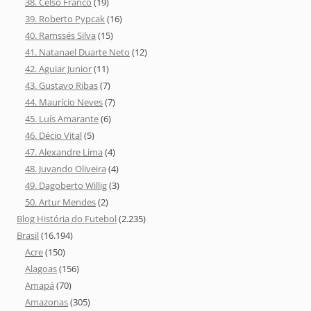
38. Celso Franco
(19)
39. Roberto Pypcak
(16)
40. Ramssés Silva
(15)
41. Natanael Duarte Neto
(12)
42. Aguiar Junior
(11)
43. Gustavo Ribas
(7)
44. Maurício Neves
(7)
45. Luís Amarante
(6)
46. Décio Vital
(5)
47. Alexandre Lima
(4)
48. Juvando Oliveira
(4)
49. Dagoberto Willig
(3)
50. Artur Mendes
(2)
Blog História do Futebol
(2.235)
Brasil
(16.194)
Acre
(150)
Alagoas
(156)
Amapá
(70)
Amazonas
(305)