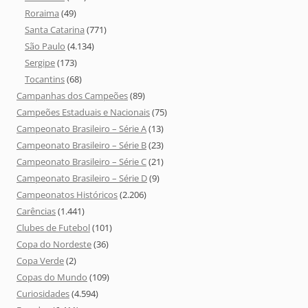
Roraima
(49)
Santa Catarina
(771)
São Paulo
(4.134)
Sergipe
(173)
Tocantins
(68)
Campanhas dos Campeões
(89)
Campeões Estaduais e Nacionais
(75)
Campeonato Brasileiro – Série A
(13)
Campeonato Brasileiro – Série B
(23)
Campeonato Brasileiro – Série C
(21)
Campeonato Brasileiro – Série D
(9)
Campeonatos Históricos
(2.206)
Carências
(1.441)
Clubes de Futebol
(101)
Copa do Nordeste
(36)
Copa Verde
(2)
Copas do Mundo
(109)
Curiosidades
(4.594)