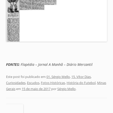
FONTES:
Flapédia – Jornal A Manhã – Diário Mercantil
Este post foi publicado em
01. Sérgio Mello
,
15. Vítor Dias
,
Curiosidades
,
Escudos
,
Fotos Históricas
,
História do Futebol
,
Minas
Gerais
em
15 de maio de 2017
por
Sérgio Mello
.