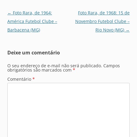
Navegação
←
Foto Rara, de 1964:
Foto Rara, de 1968: 15 de
de
América Futebol Clube –
Novembro Futebol Clube –
posts
Barbacena (MG)
Rio Novo (MG)
→
Deixe um comentário
O seu endereço de e-mail não será publicado.
Campos
obrigatórios são marcados com
*
Comentário
*