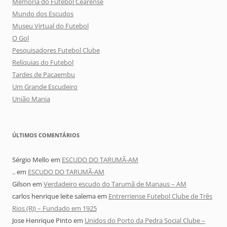
Memória do Futebol Cearense
Mundo dos Escudos
Museu Virtual do Futebol
O Gol
Pesquisadores Futebol Clube
Relíquias do Futebol
Tardes de Pacaembu
Um Grande Escudeiro
União Mania
ÚLTIMOS COMENTÁRIOS
Sérgio Mello
em
ESCUDO DO TARUMÃ-AM
..
em
ESCUDO DO TARUMÃ-AM
Gilson
em
Verdadeiro escudo do Tarumã de Manaus – AM
carlos henrique leite salema
em
Entrerriense Futebol Clube de Três
Rios (RJ) – Fundado em 1925
Jose Henrique Pinto
em
Unidos do Porto da Pedra Social Clube –