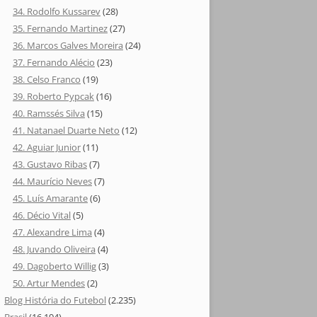
34. Rodolfo Kussarev
(28)
35. Fernando Martinez
(27)
36. Marcos Galves Moreira
(24)
37. Fernando Alécio
(23)
38. Celso Franco
(19)
39. Roberto Pypcak
(16)
40. Ramssés Silva
(15)
41. Natanael Duarte Neto
(12)
42. Aguiar Junior
(11)
43. Gustavo Ribas
(7)
44. Maurício Neves
(7)
45. Luís Amarante
(6)
46. Décio Vital
(5)
47. Alexandre Lima
(4)
48. Juvando Oliveira
(4)
49. Dagoberto Willig
(3)
50. Artur Mendes
(2)
Blog História do Futebol
(2.235)