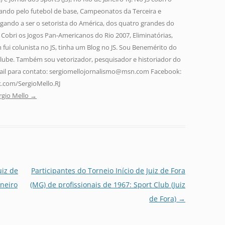
ando pelo futebol de base, Campeonatos da Terceira e
gando a ser o setorista do América, dos quatro grandes do
a. Cobri os Jogos Pan-Americanos do Rio 2007, Eliminatórias,
fui colunista no JS, tinha um Blog no JS. Sou Benemérito do
lube. Também sou vetorizador, pesquisador e historiador do
-mail para contato: sergiomellojornalismo@msn.com Facebook:
.com/SergioMello.RJ
rgio Mello
→
uiz de
Participantes do Torneio Início de Juiz de Fora
ineiro
(MG) de profissionais de 1967: Sport Club (Juiz
de Fora)
→