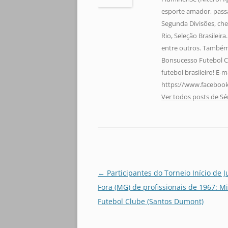
esporte amador, pass
Segunda Divisões, che
Rio, Seleção Brasileir
entre outros. Também 
Bonsucesso Futebol C
futebol brasileiro! E
https://www.facebook
Ver todos posts de Sé
Navegação
←
Participantes do Torneio Início de J
de
Fora (MG) de profissionais de 1967: M
posts
Futebol Clube (Santos Dumont)