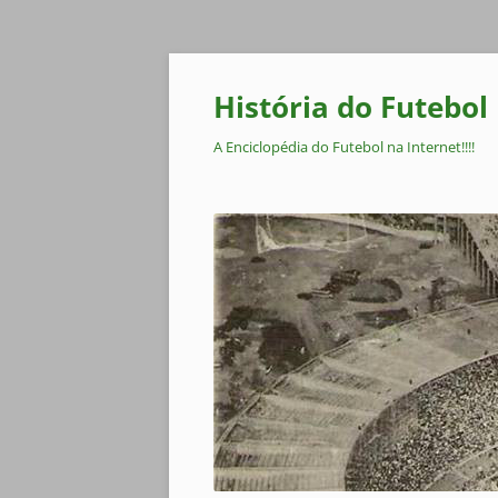
Pular
para
o
História do Futebol
conteúdo
A Enciclopédia do Futebol na Internet!!!!