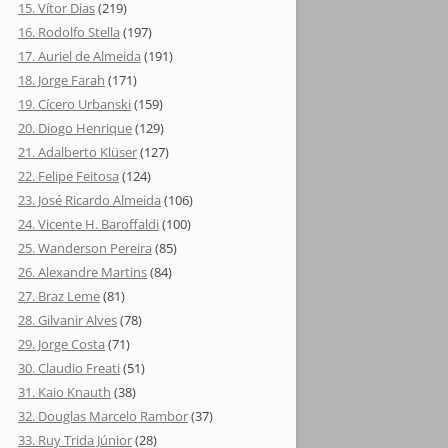
15. Vítor Dias
(219)
16. Rodolfo Stella
(197)
17. Auriel de Almeida
(191)
18. Jorge Farah
(171)
19. Cícero Urbanski
(159)
20. Diogo Henrique
(129)
21. Adalberto Klüser
(127)
22. Felipe Feitosa
(124)
23. José Ricardo Almeida
(106)
24. Vicente H. Baroffaldi
(100)
25. Wanderson Pereira
(85)
26. Alexandre Martins
(84)
27. Braz Leme
(81)
28. Gilvanir Alves
(78)
29. Jorge Costa
(71)
30. Claudio Freati
(51)
31. Kaio Knauth
(38)
32. Douglas Marcelo Rambor
(37)
33. Ruy Trida Júnior
(28)