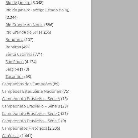
Rio de Janeiro
(3.048)
Rio de Janeiro (antigo Estado do RJ)
(2.244)
Rio Grande do Norte
(586)
Rio Grande do Sul
(1.256)
Rondônia
(107)
Roraima
(49)
Santa Catarina
(771)
São Paulo
(4.134)
Sergipe
(173)
Tocantins
(68)
Campanhas dos Campeões
(89)
Campeões Estaduais e Nacionais
(75)
Campeonato Brasileiro – Série A
(13)
Campeonato Brasileiro – Série B
(23)
Campeonato Brasileiro – Série C
(21)
Campeonato Brasileiro – Série D
(9)
Campeonatos Históricos
(2.206)
Carências
(1.441)