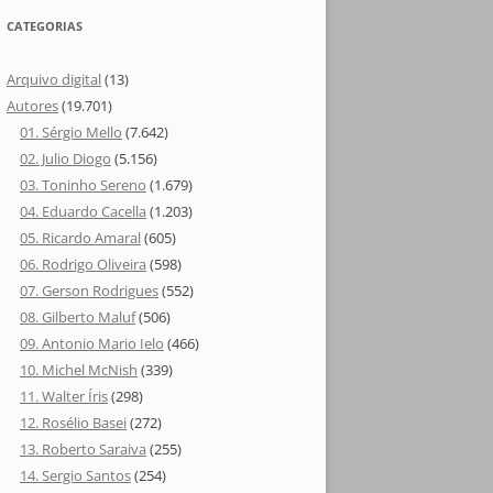
CATEGORIAS
Arquivo digital
(13)
Autores
(19.701)
01. Sérgio Mello
(7.642)
02. Julio Diogo
(5.156)
03. Toninho Sereno
(1.679)
04. Eduardo Cacella
(1.203)
05. Ricardo Amaral
(605)
06. Rodrigo Oliveira
(598)
07. Gerson Rodrigues
(552)
08. Gilberto Maluf
(506)
09. Antonio Mario Ielo
(466)
10. Michel McNish
(339)
11. Walter Íris
(298)
12. Rosélio Basei
(272)
13. Roberto Saraiva
(255)
14. Sergio Santos
(254)