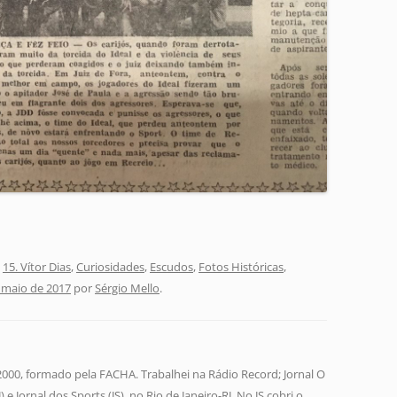
,
15. Vítor Dias
,
Curiosidades
,
Escudos
,
Fotos Históricas
,
 maio de 2017
por
Sérgio Mello
.
 2000, formado pela FACHA. Trabalhei na Rádio Record; Jornal O
 e Jornal dos Sports (JS), no Rio de Janeiro-RJ. No JS cobri o