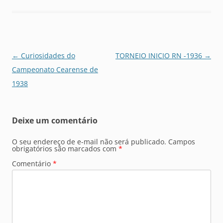
Navegação
←
Curiosidades do
TORNEIO INICIO RN -1936
→
de
Campeonato Cearense de
posts
1938
Deixe um comentário
O seu endereço de e-mail não será publicado.
Campos
obrigatórios são marcados com
*
Comentário
*