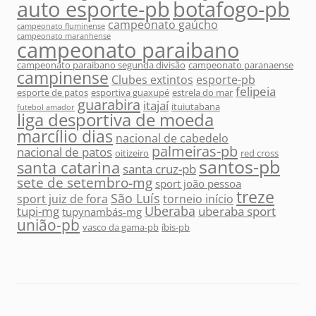
auto esporte-pb
botafogo-pb
campeonato gaúcho
campeonato fluminense
campeonato maranhense
campeonato paraibano
campeonato paraibano segunda divisão
campeonato paranaense
campinense
Clubes extintos
esporte-pb
felipeia
esporte de patos
esportiva guaxupé
estrela do mar
guarabira
itajaí
ituiutabana
futebol amador
liga desportiva de moeda
marcílio dias
nacional de cabedelo
palmeiras-pb
nacional de patos
oitizeiro
red cross
santos-pb
santa catarina
santa cruz-pb
sete de setembro-mg
sport joão pessoa
treze
São Luís
sport juiz de fora
torneio início
Uberaba
tupi-mg
uberaba sport
tupynambás-mg
união-pb
vasco da gama-pb
íbis-pb