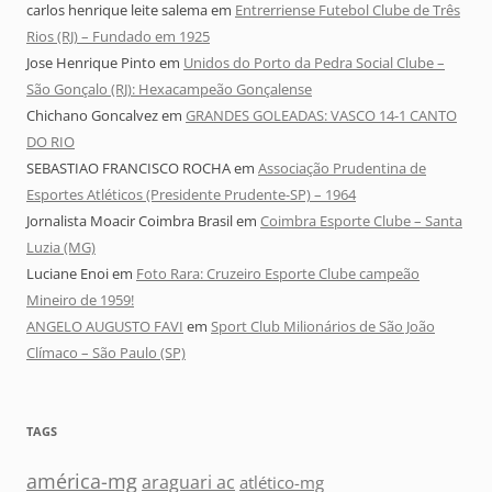
carlos henrique leite salema
em
Entrerriense Futebol Clube de Três
Rios (RJ) – Fundado em 1925
Jose Henrique Pinto
em
Unidos do Porto da Pedra Social Clube –
São Gonçalo (RJ): Hexacampeão Gonçalense
Chichano Goncalvez
em
GRANDES GOLEADAS: VASCO 14-1 CANTO
DO RIO
SEBASTIAO FRANCISCO ROCHA
em
Associação Prudentina de
Esportes Atléticos (Presidente Prudente-SP) – 1964
Jornalista Moacir Coimbra Brasil
em
Coimbra Esporte Clube – Santa
Luzia (MG)
Luciane Enoi
em
Foto Rara: Cruzeiro Esporte Clube campeão
Mineiro de 1959!
ANGELO AUGUSTO FAVI
em
Sport Club Milionários de São João
Clímaco – São Paulo (SP)
TAGS
américa-mg
araguari ac
atlético-mg