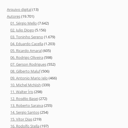
Arquivo digital
(13)
Autores
(19.701)
01. Sérgio Mello
(7.642)
02. Julio Diogo
(5.156)
03. Toninho Sereno
(1.679)
04. Eduardo Cacella
(1.203)
05. Ricardo Amaral
(605)
06. Rodrigo Oliveira
(598)
07. Gerson Rodrigues
(552)
08. Gilberto Maluf
(506)
09. Antonio Mario Ielo
(466)
10. Michel McNish
(339)
11. Walter Íris
(298)
12. Rosélio Basei
(272)
13. Roberto Saraiva
(255)
14. Sergio Santos
(254)
15. Vítor Dias
(219)
16. Rodolfo Stella
(197)