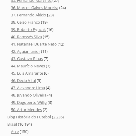
35. Fernando Martinez
(27)
36. Marcos Galves Moreira
(24)
37. Fernando Alécio
(23)
38. Celso Franco
(19)
39. Roberto Pypcak
(16)
40. Ramssés Silva
(15)
41. Natanael Duarte Neto
(12)
42. Aguiar Junior
(11)
43. Gustavo Ribas
(7)
44. Maurício Neves
(7)
45. Luís Amarante
(6)
46. Décio Vital
(5)
47. Alexandre Lima
(4)
48. Juvando Oliveira
(4)
49. Dagoberto Willig
(3)
50. Artur Mendes
(2)
Blog História do Futebol
(2.235)
Brasil
(16.194)
Acre
(150)