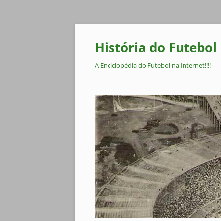
Pular
para
o
História do Futebol
conteúdo
A Enciclopédia do Futebol na Internet!!!!