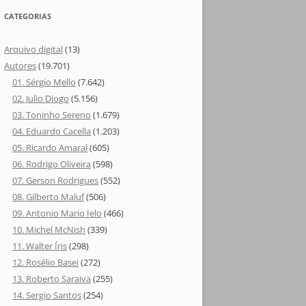
CATEGORIAS
Arquivo digital
(13)
Autores
(19.701)
01. Sérgio Mello
(7.642)
02. Julio Diogo
(5.156)
03. Toninho Sereno
(1.679)
04. Eduardo Cacella
(1.203)
05. Ricardo Amaral
(605)
06. Rodrigo Oliveira
(598)
07. Gerson Rodrigues
(552)
08. Gilberto Maluf
(506)
09. Antonio Mario Ielo
(466)
10. Michel McNish
(339)
11. Walter Íris
(298)
12. Rosélio Basei
(272)
13. Roberto Saraiva
(255)
14. Sergio Santos
(254)