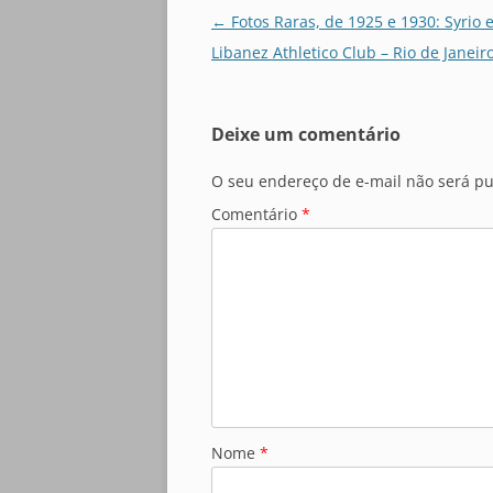
Navegação
←
Fotos Raras, de 1925 e 1930: Syrio 
de
Libanez Athletico Club – Rio de Janeiro
posts
Deixe um comentário
O seu endereço de e-mail não será pu
Comentário
*
Nome
*