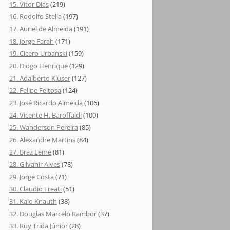
15. Vítor Dias
(219)
16. Rodolfo Stella
(197)
17. Auriel de Almeida
(191)
18. Jorge Farah
(171)
19. Cícero Urbanski
(159)
20. Diogo Henrique
(129)
21. Adalberto Klüser
(127)
22. Felipe Feitosa
(124)
23. José Ricardo Almeida
(106)
24. Vicente H. Baroffaldi
(100)
25. Wanderson Pereira
(85)
26. Alexandre Martins
(84)
27. Braz Leme
(81)
28. Gilvanir Alves
(78)
29. Jorge Costa
(71)
30. Claudio Freati
(51)
31. Kaio Knauth
(38)
32. Douglas Marcelo Rambor
(37)
33. Ruy Trida Júnior
(28)