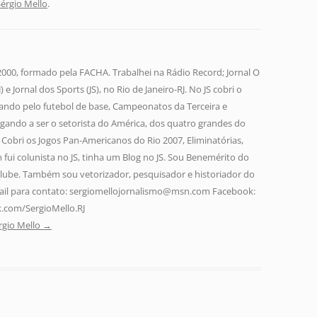
Sérgio Mello
.
 2000, formado pela FACHA. Trabalhei na Rádio Record; Jornal O
 e Jornal dos Sports (JS), no Rio de Janeiro-RJ. No JS cobri o
ando pelo futebol de base, Campeonatos da Terceira e
gando a ser o setorista do América, dos quatro grandes do
a. Cobri os Jogos Pan-Americanos do Rio 2007, Eliminatórias,
fui colunista no JS, tinha um Blog no JS. Sou Benemérito do
lube. Também sou vetorizador, pesquisador e historiador do
-mail para contato: sergiomellojornalismo@msn.com Facebook:
.com/SergioMello.RJ
rgio Mello
→