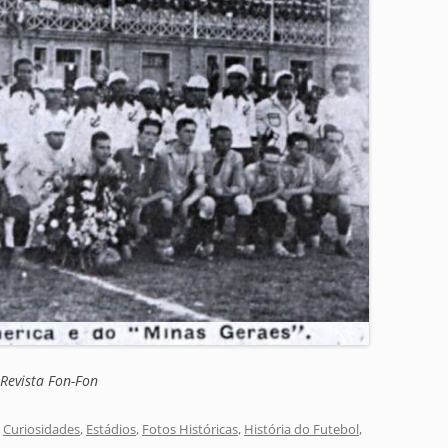
Revista Fon-Fon
,
Curiosidades
,
Estádios
,
Fotos Históricas
,
História do Futebol
,