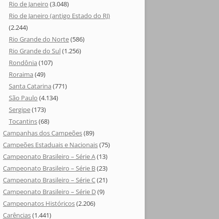
Rio de Janeiro
(3.048)
Rio de Janeiro (antigo Estado do RJ)
(2.244)
Rio Grande do Norte
(586)
Rio Grande do Sul
(1.256)
Rondônia
(107)
Roraima
(49)
Santa Catarina
(771)
São Paulo
(4.134)
Sergipe
(173)
Tocantins
(68)
Campanhas dos Campeões
(89)
Campeões Estaduais e Nacionais
(75)
Campeonato Brasileiro – Série A
(13)
Campeonato Brasileiro – Série B
(23)
Campeonato Brasileiro – Série C
(21)
Campeonato Brasileiro – Série D
(9)
Campeonatos Históricos
(2.206)
Carências
(1.441)