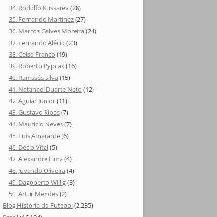
34. Rodolfo Kussarev
(28)
35. Fernando Martinez
(27)
36. Marcos Galves Moreira
(24)
37. Fernando Alécio
(23)
38. Celso Franco
(19)
39. Roberto Pypcak
(16)
40. Ramssés Silva
(15)
41. Natanael Duarte Neto
(12)
42. Aguiar Junior
(11)
43. Gustavo Ribas
(7)
44. Maurício Neves
(7)
45. Luís Amarante
(6)
46. Décio Vital
(5)
47. Alexandre Lima
(4)
48. Juvando Oliveira
(4)
49. Dagoberto Willig
(3)
50. Artur Mendes
(2)
Blog História do Futebol
(2.235)