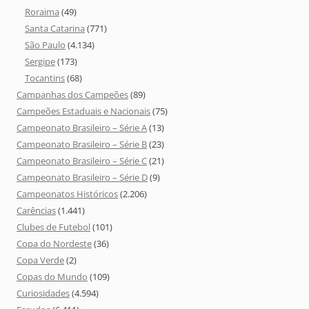
Roraima
(49)
Santa Catarina
(771)
São Paulo
(4.134)
Sergipe
(173)
Tocantins
(68)
Campanhas dos Campeões
(89)
Campeões Estaduais e Nacionais
(75)
Campeonato Brasileiro – Série A
(13)
Campeonato Brasileiro – Série B
(23)
Campeonato Brasileiro – Série C
(21)
Campeonato Brasileiro – Série D
(9)
Campeonatos Históricos
(2.206)
Carências
(1.441)
Clubes de Futebol
(101)
Copa do Nordeste
(36)
Copa Verde
(2)
Copas do Mundo
(109)
Curiosidades
(4.594)