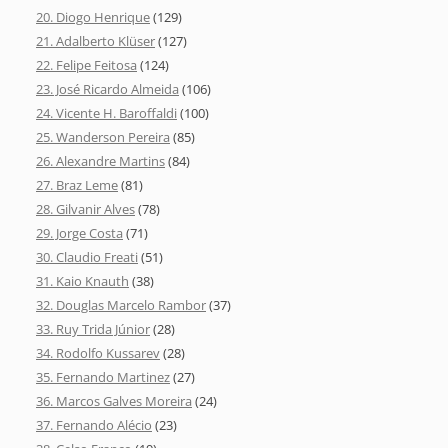
20. Diogo Henrique
(129)
21. Adalberto Klüser
(127)
22. Felipe Feitosa
(124)
23. José Ricardo Almeida
(106)
24. Vicente H. Baroffaldi
(100)
25. Wanderson Pereira
(85)
26. Alexandre Martins
(84)
27. Braz Leme
(81)
28. Gilvanir Alves
(78)
29. Jorge Costa
(71)
30. Claudio Freati
(51)
31. Kaio Knauth
(38)
32. Douglas Marcelo Rambor
(37)
33. Ruy Trida Júnior
(28)
34. Rodolfo Kussarev
(28)
35. Fernando Martinez
(27)
36. Marcos Galves Moreira
(24)
37. Fernando Alécio
(23)