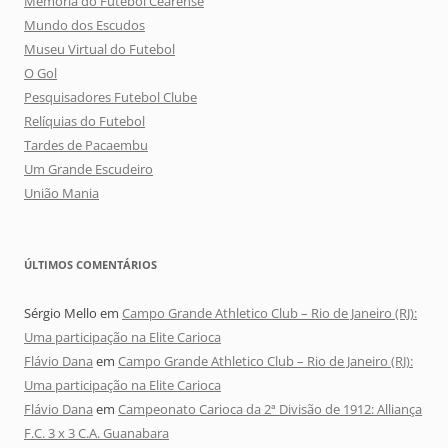
Memória do Futebol Cearense
Mundo dos Escudos
Museu Virtual do Futebol
O Gol
Pesquisadores Futebol Clube
Relíquias do Futebol
Tardes de Pacaembu
Um Grande Escudeiro
União Mania
ÚLTIMOS COMENTÁRIOS
Sérgio Mello
em
Campo Grande Athletico Club – Rio de Janeiro (RJ):
Uma participação na Elite Carioca
Flávio Dana
em
Campo Grande Athletico Club – Rio de Janeiro (RJ):
Uma participação na Elite Carioca
Flávio Dana
em
Campeonato Carioca da 2ª Divisão de 1912: Alliança
F.C. 3 x 3 C.A. Guanabara