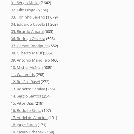
01. Sérgio Mello
(7.642)
02. Julio Diogo
(5.156)
03. Toninho Sereno
(1.679)
04. Eduardo Cacella
(1.203)
05. Ricardo Amaral
(605)
06. Rodrigo Oliveira
(598)
07. Gerson Rodrigues
(552)
08. Gilberto Maluf
(506)
09. Antonio Mario Ielo
(466)
10. Michel McNish
(339)
11. Walter Íris
(298)
12. Rosélio Basei
(272)
13. Roberto Saraiva
(255)
14. Sergio Santos
(254)
15. Vítor Dias
(219)
16. Rodolfo Stella
(197)
17. Auriel de Almeida
(191)
18. Jorge Farah
(171)
19. Cícero Urbanski
(159)