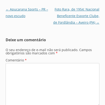
Navegação
←
Apucarana Sports – PR –
Foto Rara, de 1954: Nacional
de
novo escudo
Beneficente Esporte Clube,
posts
de Fordlândia – Aveiro (PA)
→
Deixe um comentário
O seu endereço de e-mail não será publicado.
Campos
obrigatórios são marcados com
*
Comentário
*