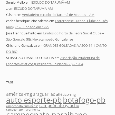
Sérgio Mello
em
ESCUDO DO TARUMÃ-AM
..
em
ESCUDO DO TARUMÃ-AM
Gilson
em
Verdadeiro escudo do Tarumã de Manaus – AM
carlos henrique leite salema
em
Entrerriense Futebol Clube de Três
Rios (RJ) – Fundado em 1925
Jose Henrique Pinto
em
Unidos do Porto da Pedra Social Clube –
São Gonçalo (RJ): Hexacampeão Gonçalense
Chichano Goncalvez
em
GRANDES GOLEADAS: VASCO 14-1 CANTO
DO RIO
SEBASTIAO FRANCISCO ROCHA
em
Associação Prudentina de
Esportes Atléticos (Presidente Prudente-SP) – 1964
TAGS
américa-mg
araguari ac
atlético-mg
auto esporte-pb
botafogo-pb
campeonato gaúcho
campeonato fluminense
campeonato maranhense
campeonato paraibano