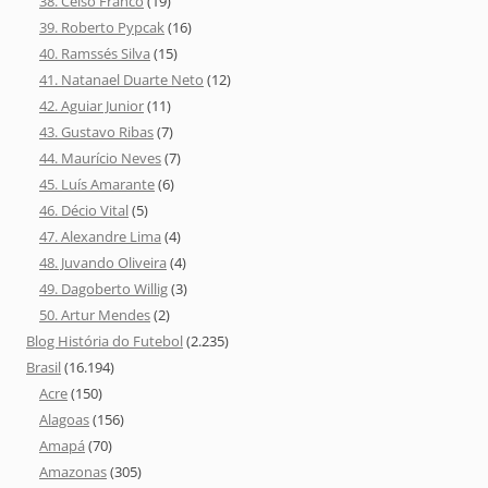
38. Celso Franco
(19)
39. Roberto Pypcak
(16)
40. Ramssés Silva
(15)
41. Natanael Duarte Neto
(12)
42. Aguiar Junior
(11)
43. Gustavo Ribas
(7)
44. Maurício Neves
(7)
45. Luís Amarante
(6)
46. Décio Vital
(5)
47. Alexandre Lima
(4)
48. Juvando Oliveira
(4)
49. Dagoberto Willig
(3)
50. Artur Mendes
(2)
Blog História do Futebol
(2.235)
Brasil
(16.194)
Acre
(150)
Alagoas
(156)
Amapá
(70)
Amazonas
(305)