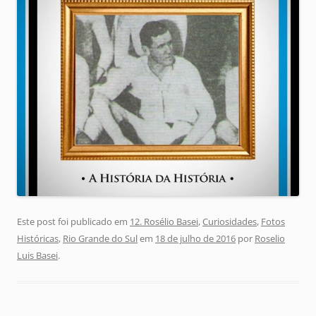
Este post foi publicado em
12. Rosélio Basei
,
Curiosidades
,
Fotos
Históricas
,
Rio Grande do Sul
em
18 de julho de 2016
por
Roselio
Luis Basei
.